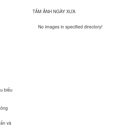
TẤM ẢNH NGÀY XƯA
No images in specified directory!
ều biểu
hông
gẩn và