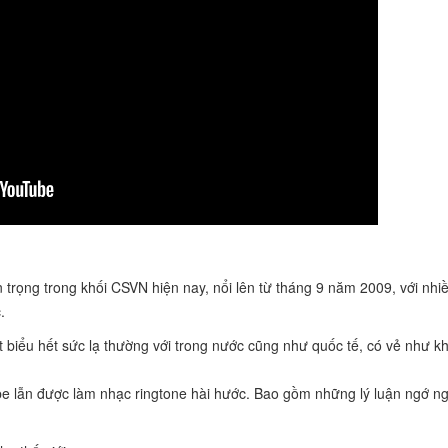
trọng trong khối CSVN hiện nay, nổi lên từ tháng 9 năm 2009, với nhi
.
t biểu hết sức lạ thường với trong nước cũng như quốc tế, có vẻ như k
tube lẫn được làm nhạc ringtone hài hước. Bao gồm những lý luận ngớ n