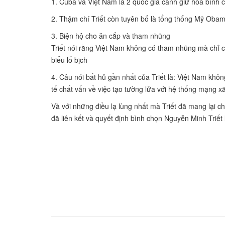
1. Cuba và Việt Nam là 2 quốc gia canh giữ hòa bình ch
2. Thậm chí Triết còn tuyên bố là tổng thống Mỹ Obama
3. Biện hộ cho ăn cắp và tham nhũng
Triết nói rằng Việt Nam không có tham nhũng mà chỉ c
biểu lố bịch
4. Câu nói bất hủ gần nhất của Triết là: Việt Nam khô
tế chất vấn về việc tạo tường lửa với hệ thống mạng x
Và với những điều lạ lùng nhất mà Triết đã mang lại c
đã liên kết và quyết định bình chọn Nguyễn Minh Triết