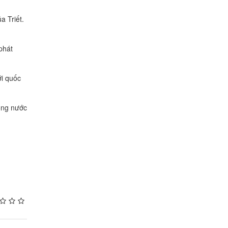
a Triết.
phát
ới quốc
rong nước