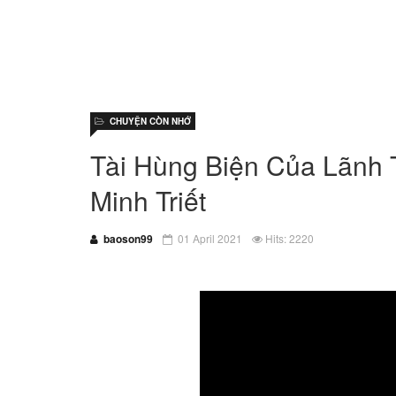
CHUYỆN CÒN NHỚ
Tài Hùng Biện Của Lãnh 
Minh Triết
baoson99
01 April 2021
Hits: 2220