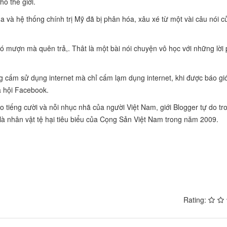
o thế giới.
 và hệ thống chính trị Mỹ đã bị phân hóa, xâu xé từ một vài câu nói củ
ó mượn mà quên trả,. Thât là một bài nói chuyện vô học với những lời 
ng cấm sử dụng internet mà chỉ cấm lạm dụng internet, khi được báo gi
ã hội Facebook.
ho tiếng cười và nỗi nhục nhã của người Việt Nam, giới Blogger tự do t
 là nhân vật tệ hại tiêu biểu của Cọng Sản Việt Nam trong năm 2009.
Rating: