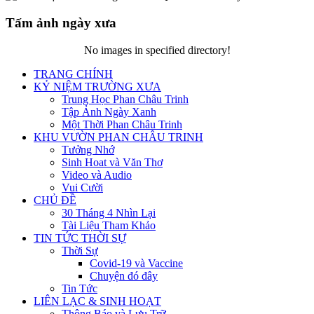
Tấm ảnh ngày xưa
No images in specified directory!
TRANG CHÍNH
KỶ NIỆM TRƯỜNG XƯA
Trung Học Phan Châu Trinh
Tập Ảnh Ngày Xanh
Một Thời Phan Châu Trinh
KHU VƯỜN PHAN CHÂU TRINH
Tưởng Nhớ
Sinh Hoat và Văn Thơ
Video và Audio
Vui Cười
CHỦ ĐỀ
30 Tháng 4 Nhìn Lại
Tài Liệu Tham Khảo
TIN TỨC THỜI SỰ
Thời Sự
Covid-19 và Vaccine
Chuyện đó đây
Tin Tức
LIÊN LẠC & SINH HOẠT
Thông Báo và Lưu Trữ