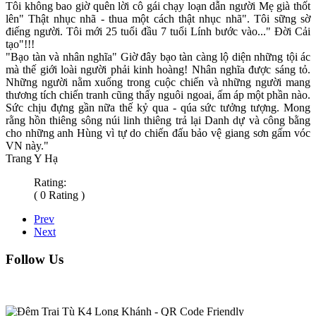
Tôi không bao giờ quên lời cô gái chạy loạn dẫn người Mẹ già thốt
lên" Thật nhục nhã - thua một cách thật nhục nhã". Tôi sững sờ
điếng người. Tôi mới 25 tuổi đầu 7 tuổi Lính bước vào..." Đời Cải
tạo"!!!
"Bạo tàn và nhân nghĩa" Giờ đây bạo tàn càng lộ diện những tội ác
mà thế giới loài người phải kinh hoàng! Nhân nghĩa được sáng tỏ.
Những người nằm xuống trong cuộc chiến và những người mang
thương tích chiến tranh cũng thấy nguôi ngoai, ấm áp một phần nào.
Sức chịu đựng gần nữa thế kỷ qua - qúa sức tưởng tượng. Mong
rằng hồn thiêng sông núi linh thiêng trả lại Danh dự và công bằng
cho những anh Hùng vì tự do chiến đấu bảo vệ giang sơn gấm vóc
VN này."
Trang Y Hạ
Rating:
( 0 Rating )
Prev
Next
Follow Us