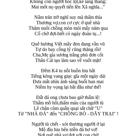
Không còn người bóc lột,kẻ lang thang;
Mai mốt nọ quyết tiến lên Xã nghĩa..."
Nằm trăn trỡ nghĩ suy mà thấm thía
Thương vợ,con cơ cực ở quê nhà
Thăm nuôi chồng mòn mỏi mấy năm qua
Cố chờ đợi-biết có ngày đoàn tụ...!
Quê hương Việt mây đen đang vần vũ
Tự do bay công lý cũng thăng rồi!
Cha,Mẹ gìa sương trắng phủ đơn côi
Thân Cải tạo làm sao về vuốt mặt!
Đêm K4 tu nỗi buồn hiu hắt
Tiếng kẻng vang giục gĩa một ngày dài
Đưa mắt nhìn ánh sáng buổi ban mai
Niềm hy vọng lại bắt đầu như thế!
Đất đá ong chưa bao giờ thấm lệ:
Thấm mồ hôi,thấm máu của người tù
Lê chân cùm quằn quại sắt chữ "U"
Từ "NHÀ ĐÁ" đến "CHỒNG BÒ - DÃY TRẠI" !
Người tù chết - xót thương người ở lại
Mộ đìu hiu bên triền đá bơ vơ!
Nơi quê nhà vợ đợi với con chờ