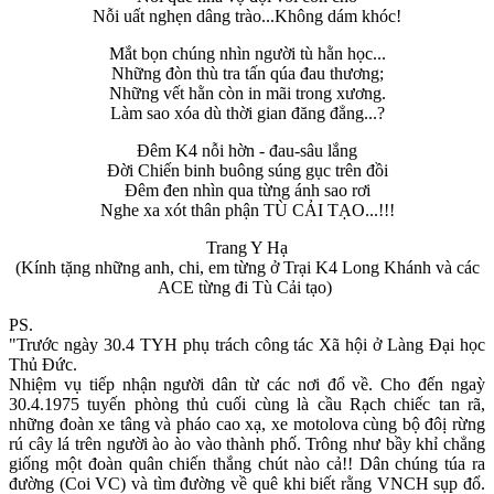
Nỗi uất nghẹn dâng trào...Không dám khóc!
Mắt bọn chúng nhìn người tù hằn học...
Những đòn thù tra tấn qúa đau thương;
Những vết hằn còn in mãi trong xương.
Làm sao xóa dù thời gian đăng đẳng...?
Đêm K4 nỗi hờn - đau-sâu lắng
Đời Chiến binh buông súng gục trên đồi
Đêm đen nhìn qua từng ánh sao rơi
Nghe xa xót thân phận TÙ CẢI TẠO...!!!
Trang Y Hạ
(Kính tặng những anh, chi, em từng ở Trại K4 Long Khánh và các
ACE từng đi Tù Cải tạo)
PS.
"Trước ngày 30.4 TYH phụ trách công tác Xã hội ở Làng Đại học
Thủ Đức.
Nhiệm vụ tiếp nhận người dân từ các nơi đổ về. Cho đến ngaỳ
30.4.1975 tuyến phòng thủ cuối cùng là cầu Rạch chiếc tan rã,
những đoàn xe tâng và pháo cao xạ, xe motolova cùng bộ đôị rừng
rú cây lá trên người ào ào vào thành phố. Trông như bầy khỉ chẳng
giống một đoàn quân chiến thắng chút nào cả!! Dân chúng túa ra
đường (Coi VC) và tìm đường về quê khi biết rằng VNCH sụp đổ.