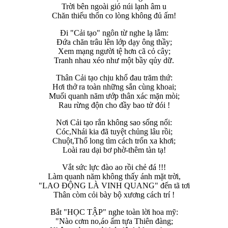
Trời bên ngoài gió núi lạnh âm u
Chăn thiếu thốn co lòng không đủ ấm!
Đi "Cải tạo" ngôn từ nghe lạ lẫm:
Đứa chăn trâu lên lớp dạy ông thầy;
Xem mạng người tệ hơn cã cỏ cây;
Tranh nhau xéo như một bầy qủy dữ.
Thân Cải tạo chịu khổ đau trăm thứ:
Hơi thở ra toàn những sắn cùng khoai;
Muối quanh năm ướp thân xác mặn mòi;
Rau rừng độn cho đầy bao tử đói !
Nơi Cải tạo rắn không sao sống nổi:
Cóc,Nhái kia đã tuyệt chủng lâu rồi;
Chuột,Thổ long tìm cách trốn xa khơi;
Loài rau dại bơ phờ-thêm tàn tạ!
Vắt sức lực đào ao rồi chẻ đá !!!
Làm quanh năm không thấy ánh mặt trời,
"LAO ĐỘNG LÀ VINH QUANG" đến tã tơi
Thân còm cỏi bày bộ xương cách trí !
Bắt "HỌC TẬP" nghe toàn lời hoa mỹ:
"Nào cơm no,áo ấm tựa Thiên đàng;