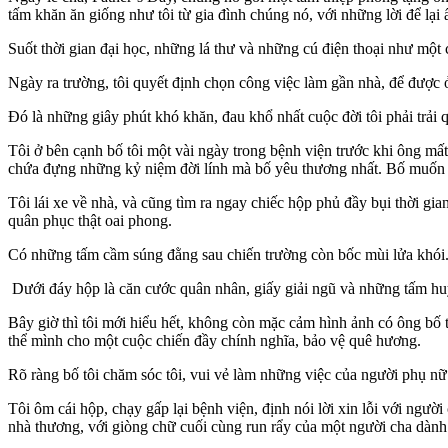
tấm khăn ăn giống như tôi từ gia đình chúng nó, với những lời để lại 
Suốt thời gian đại học, những lá thư và những cú điện thoại như một
Ngày ra trường, tôi quyết định chọn công việc làm gần nhà, để được 
Đó là những giây phút khó khăn, đau khổ nhất cuộc đời tôi phải trải 
Tôi ở bên cạnh bố tôi một vài ngày trong bệnh viện trước khi ông mất
chứa đựng những kỷ niệm đời lính mà bố yêu thương nhất. Bố muốn n
Tôi lái xe về nhà, và cũng tìm ra ngay chiếc hộp phủ đầy bụi thời gia
quân phục thật oai phong.
Có những tấm cầm súng đằng sau chiến trường còn bốc mùi lửa khói
Dưới đáy hộp là căn cước quân nhân, giấy giải ngũ và những tấm hu
Bây giờ thì tôi mới hiểu hết, không còn mặc cảm hình ảnh có ông bố tà
thể mình cho một cuộc chiến đầy chính nghĩa, bảo vệ quê hương.
Rõ ràng bố tôi chăm sóc tôi, vui vẻ làm những việc của người phụ nữ 
Tôi ôm cái hộp, chạy gấp lại bệnh viện, định nói lời xin lỗi với người
nhà thương, với giòng chữ cuối cùng run rẩy của một người cha dàn