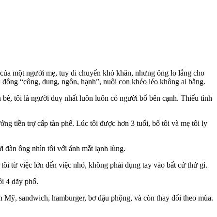
 trò của một người mẹ, tuy di chuyển khó khăn, nhưng ông lo lắng cho
Á đông “công, dung, ngôn, hạnh”, nuôi con khéo léo không ai bằng.
 bè, tôi là người duy nhất luôn luôn có người bố bên cạnh. Thiếu tình
ng tiền trợ cấp tàn phế. Lúc tôi được hơn 3 tuổi, bố tôi và mẹ tôi ly
ời đàn ông nhìn tôi với ánh mắt lạnh lùng.
 tôi từ việc lớn đến việc nhỏ, không phải đụng tay vào bất cứ thứ gì.
tôi 4 dãy phố.
c ăn Mỹ, sandwich, hamburger, bơ đậu phộng, và còn thay đổi theo mùa.