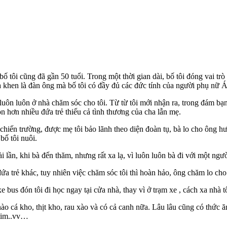
ời bố tôi cũng đã gần 50 tuổi. Trong một thời gian dài, bố tôi đóng vai
và khen là đàn ông mà bố tôi có đầy đủ các đức tính của người phụ nữ 
luôn luôn ở nhà chăm sóc cho tôi. Từ từ tôi mới nhận ra, trong đám bạn
n hơn nhiều đứa trẻ thiếu cả tình thương của cha lẫn mẹ.
 chiến trường, được mẹ tôi bảo lãnh theo diện đoàn tụ, bà lo cho ông hưở
 bố tôi nuôi.
i lần, khi bà đến thăm, nhưng rất xa lạ, vì luôn luôn bà đi với một ngư
đứa trẻ khác, tuy nhiên việc chăm sóc tôi thì hoàn hảo, ông chăm lo cho
xe bus đón tôi đi học ngay tại cửa nhà, thay vì ở trạm xe , cách xa nhà 
 nào cá kho, thịt kho, rau xào và có cả canh nữa. Lâu lâu cũng có thứ
 tim..vv…