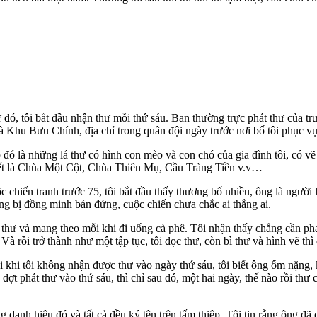
ó, tôi bắt đầu nhận thư mỗi thứ sáu. Ban thường trực phát thư của trư
 Khu Bưu Chính, địa chỉ trong quân đội ngày trước nơi bố tôi phục vụ. 
eo đó là những lá thư có hình con mèo và con chó của gia đình tôi, có v
 biết là Chùa Một Cột, Chùa Thiên Mụ, Cầu Tràng Tiền v.v…
ộc chiến tranh trước 75, tôi bắt đầu thấy thương bố nhiều, ông là người
 bị đồng minh bán đứng, cuộc chiến chưa chắc ai thắng ai.
thư và mang theo mỗi khi đi uống cà phê. Tôi nhận thấy chẳng cần phả
 Và rồi trở thành như một tập tục, tôi đọc thư, còn bì thư và hình vẽ t
i khi tôi không nhận được thư vào ngày thứ sáu, tôi biết ông ốm nặng, 
đợt phát thư vào thứ sáu, thì chỉ sau đó, một hai ngày, thế nào rồi th
danh hiệu đó và tất cả đều ký tên trên tấm thiệp. Tôi tin rằng ông đã 