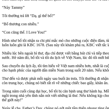
“Này Tammy”
Tôi thường trả lời “Dạ, gì thế bố?”
“Bố thương con nhiều.”
“Con cũng thế. I Love You!”
Hình như bố tôi nhận ra chi phí mắc mỏ cho những cuộc điện đàm, từ đ
luôn luôn ghi là KBC 1678. (Sau này tôi khám phá ra, KBC viết tắc là
Nhiều lúc bên ngoài bì thư, địa chỉ được viết bằng bút chì và tiếp th
nước. Hè năm đó, bố tôi và tôi du lịch về Việt Nam, lúc đó tôi mới
Sau chuyến du lịch ấy, tôi tìm hiểu về Việt nam nhiều hơn, nhất là cu
cho hạnh phúc của người dân miền Nam trong suốt 20 năm. Nếu không
Thư đến và được phát mỗi ngày sau buổi ăn trưa. Tôi thường đi nhận 
còn trung học, chúng nó biết rất rõ về những chiếc bao giấy, khăn ăn.
Trong năm cuối cùng đại học, bố tôi bị căn bịnh ung thư hành hạ. Mỗ
ngồi trong nhà yên tĩnh nắn nót viết những lá thư. Nếu không kịp cho 
thế giới này!”
Ngày lễ cha, Father’s Day, chúng nó gởi một tấm thiệp phong tặng ông 