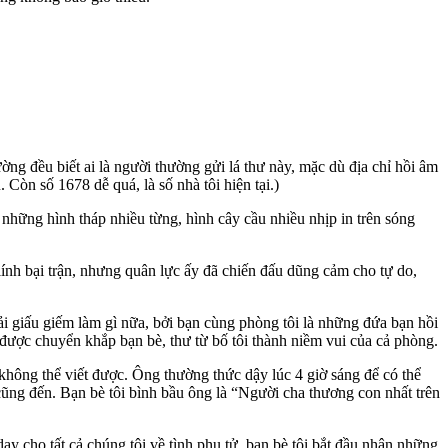
ờng đều biết ai là người thường gửi lá thư này, mặc dù địa chỉ hồi âm
Còn số 1678 dễ quá, là số nhà tôi hiện tại.)
ẽ những hình tháp nhiều từng, hình cây cầu nhiều nhịp in trên sóng
 lính bại trận, nhưng quân lực ấy đã chiến đấu dũng cảm cho tự do,
i giấu giếm làm gì nữa, bởi bạn cùng phòng tôi là những đứa bạn hồi
hì được chuyển khắp bạn bè, thư từ bố tôi thành niềm vui của cả phòng.
không thể viết được. Ông thường thức dậy lúc 4 giờ sáng để có thể
ư cũng đến. Bạn bè tôi bình bầu ông là “Người cha thương con nhất trên
dạy cho tất cả chúng tôi về tình phụ tử, bạn bè tôi bắt đầu nhận những