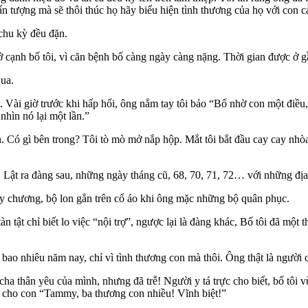
ấn tượng mà sẽ thôi thúc họ hãy biểu hiện tình thương của họ với con cá
 chu kỳ đều đặn.
ở cạnh bố tôi, vì căn bệnh bố càng ngày càng nặng. Thời gian được ở 
qua.
. Vài giờ trước khi hấp hối, ông nắm tay tôi bảo “Bố nhờ con một điều,
hìn nó lại một lần.”
n. Có gì bên trong? Tôi tò mò mở nắp hộp. Mắt tôi bắt đầu cay cay nhòa
. Lật ra đàng sau, những ngày tháng cũ, 68, 70, 71, 72… với những 
y chương, bộ lon gắn trên cổ áo khi ông mặc những bộ quân phục.
n tật chỉ biết lo việc “nội trợ”, ngược lại là đàng khác, Bố tôi đã một
bao nhiêu năm nay, chỉ vì tình thương con mà thôi. Ông thật là người c
 cha thân yêu của mình, nhưng đã trễ! Người y tá trực cho biết, bố tôi v
h cho con “Tammy, ba thương con nhiều! Vĩnh biệt!”