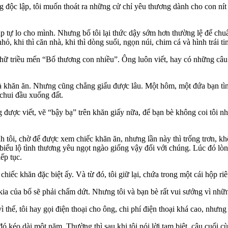
sống độc lập, tôi muốn thoát ra những cử chỉ yêu thương dành cho con n
p tự lo cho mình. Nhưng bố tôi lại thức dậy sớm hơn thường lệ để chuẩn 
 nhỏ, khi thì căn nhà, khi thì dòng suối, ngọn núi, chim cá và hình tr
ữ triều mến “Bố thương con nhiều”. Ông luôn viết, hay có những câu 
và khăn ăn. Nhưng cũng chẳng giấu được lâu. Một hôm, một đứa bạn tình
chui đầu xuống đất.
được viết, vẽ “bậy bạ” trên khăn giấy nữa, để bạn bè không coi tôi nh
h tôi, chờ để được xem chiếc khăn ăn, nhưng lần này thì trống trơn, k
biểu lộ tình thương yêu ngọt ngào giống vậy đối với chúng. Lúc đó lòng
ếp tục.
iếc khăn đặc biệt ấy. Và từ đó, tôi giữ lại, chứa trong một cái hộp riê
 kia của bố sẽ phải chấm dứt. Nhưng tôi và bạn bè rất vui sướng vì nhữn
ì thế, tôi hay gọi điện thoại cho ông, chi phí điện thoại khá cao, như
ó kéo dài một năm. Thường thì sau khi tôi nói lời tạm biệt, câu cuối c