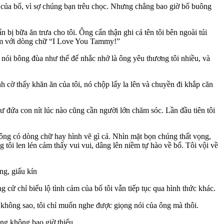
ít của bố, vì sợ chúng bạn trêu chọc. Nhưng chẳng bao giờ bố buông
bị bữa ăn trưa cho tôi. Ông cẩn thận ghi cả tên tôi bên ngoài túi
ái tim với dòng chữ “I Love You Tammy!”
nói bông đùa như thế để nhắc nhở là ông yêu thương tôi nhiều, và
 cờ thấy khăn ăn của tôi, nó chộp lấy la lên và chuyền đi khắp căn
ư đứa con nít lúc nào cũng cần người lớn chăm sóc. Lần đầu tiên tôi
hông có dòng chữ hay hình vẽ gì cả. Nhìn mặt bọn chúng thất vọng,
 tôi len lén cảm thấy vui vui, dâng lên niềm tự hào về bố. Tôi vội về
ng, giấu kín
g cử chỉ biểu lộ tình cảm của bố tôi vẫn tiếp tục qua hình thức khác.
ng không sao, tôi chỉ muốn nghe được giọng nói của ông mà thôi.
ùng không bao giờ thiếu.