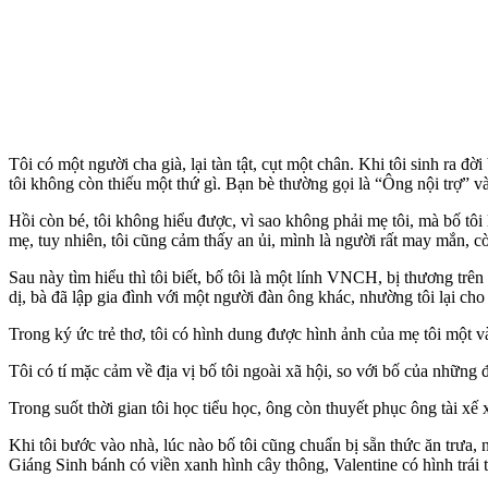
Tôi có một người cha già, lại tàn tật, cụt một chân. Khi tôi sinh ra đ
tôi không còn thiếu một thứ gì. Bạn bè thường gọi là “Ông nội trợ” 
Hồi còn bé, tôi không hiểu được, vì sao không phải mẹ tôi, mà bố tôi 
mẹ, tuy nhiên, tôi cũng cảm thấy an ủi, mình là người rất may mắn, cò
Sau này tìm hiểu thì tôi biết, bố tôi là một lính VNCH, bị thương trên
dị, bà đã lập gia đình với một người đàn ông khác, nhường tôi lại cho
Trong ký ức trẻ thơ, tôi có hình dung được hình ảnh của mẹ tôi một và
Tôi có tí mặc cảm về địa vị bố tôi ngoài xã hội, so với bố của những 
Trong suốt thời gian tôi học tiểu học, ông còn thuyết phục ông tài xế 
Khi tôi bước vào nhà, lúc nào bố tôi cũng chuẩn bị sẵn thức ăn trưa,
Giáng Sinh bánh có viền xanh hình cây thông, Valentine có hình trái