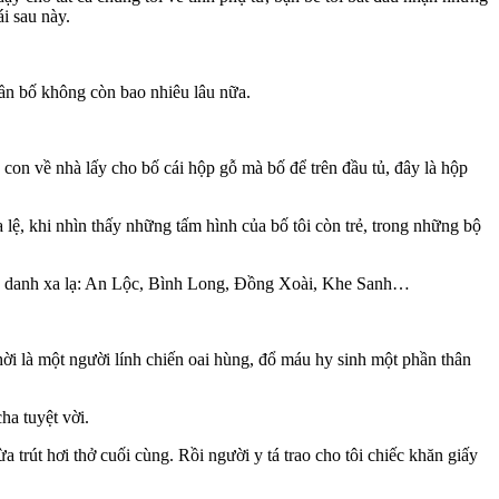
i sau này.
gần bố không còn bao nhiêu lâu nữa.
 con về nhà lấy cho bố cái hộp gỗ mà bố để trên đầu tủ, đây là hộp
 lệ, khi nhìn thấy những tấm hình của bố tôi còn trẻ, trong những bộ
địa danh xa lạ: An Lộc, Bình Long, Đồng Xoài, Khe Sanh…
 thời là một người lính chiến oai hùng, đổ máu hy sinh một phần thân
ha tuyệt vời.
ừa trút hơi thở cuối cùng. Rồi người y tá trao cho tôi chiếc khăn giấy