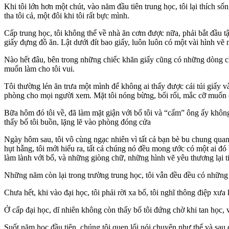
Khi tôi lớn hơn một chút, vào năm đầu tiên trung học, tôi lại thích 
tha tôi cả, một đôi khi tôi rất bực mình.
Cấp trung học, tôi không thể về nhà ăn cơm được nữa, phải bắt đầu tậ
giấy đựng đồ ăn. Lật dưới đít bao giấy, luôn luôn có một vài hình vẽ
Nào hết đâu, bên trong những chiếc khăn giấy cũng có những dòng ch
muốn làm cho tôi vui.
Tôi thường lén ăn trưa một mình để không ai thấy được cái túi giấy 
phòng cho mọi người xem. Mặt tôi nóng bừng, bối rối, mắc cỡ muốn 
Bữa hôm đó tôi về, đã làm mặt giận với bố tôi và “cấm” ông ấy không 
thấy bố tôi buồn, lặng lẽ vào phòng đóng cửa
Ngày hôm sau, tôi vô cùng ngạc nhiên vì tất cả bạn bè bu chung quan
hụt hẫng, tôi mới hiểu ra, tất cả chúng nó đều mong ước có một ai đó 
làm lành với bố, và những giòng chữ, những hình vẽ yêu thương lại ti
Những năm còn lại trong trường trung học, tôi vẫn đều đều có những ch
Chưa hết, khi vào đại học, tôi phải rời xa bố, tôi nghĩ thông điệp xưa
Ở cấp đại học, dĩ nhiên không còn thấy bố tôi đứng chờ khi tan học, v
Suốt năm học đầu tiên, chúng tôi quen lối nói chuyện như thế và sau đ