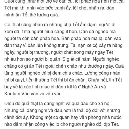
Cuối cùng, như một thợ vẽ cần cù, tôi phác họa nên một cái
Tết mà khi nhìn vào bức tranh ấy, tôi chợt nhận ra, dân
mình ăn Tết thê lương quá.
Có lẽ ai cũng nhận ra những chợ Tết ảm đạm, người đi
xem đã ít mà người mua càng ít hơn. Dân đã nghèo mà
người ta còn bắn pháo hoa. Bắn pháo hoa mà lại bắn vào
dân thay vì bắn lên không trung. Tai nạn xe cộ xảy ra hàng
ngày, người bị thương, người chết trong mấy ngày Tết
nhiều hơn số người bị quân IS giết cả năm. Người nghèo
chẳng có gì ăn Tết ngoài chén cháo như thường ngày. Quà
tặng người nghèo thì bị đem chia chác. Lương công nhân
thì bị quỵt, tiền thưởng Tết thì bị ăn chặn. Chưa hết, tin Tết
bay về là các linh mục bị đánh tơi tả ở Nghệ An và
Kontum.Vân vân và vân vân.
Điều đó quả thật là đáng nghĩ và quá đau cho xã hội.
Nhưng cái đáng nghĩ và đau hơn là thái độ đối với những
cảnh đời ấy. Không một cơ quan hay văn phòng nhà nước
nào đảm nhận công việc lo cho người nghèo đói dịp Tết.