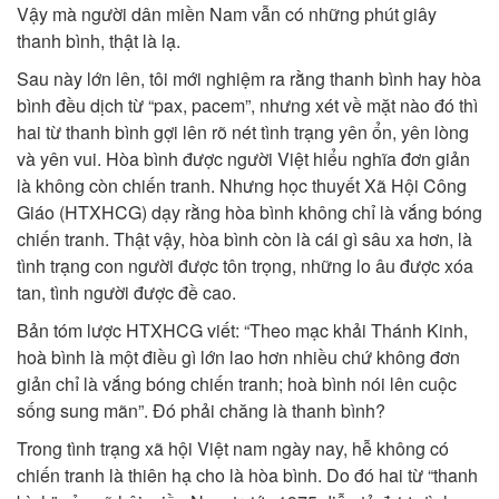
Vậy mà người dân miền Nam vẫn có những phút giây
thanh bình, thật là lạ.
Sau này lớn lên, tôi mới nghiệm ra rằng thanh bình hay hòa
bình đều dịch từ “pax, pacem”, nhưng xét về mặt nào đó thì
hai từ thanh bình gợi lên rõ nét tình trạng yên ổn, yên lòng
và yên vui. Hòa bình được người Việt hiểu nghĩa đơn giản
là không còn chiến tranh. Nhưng học thuyết Xã Hội Công
Giáo (HTXHCG) dạy rằng hòa bình không chỉ là vắng bóng
chiến tranh. Thật vậy, hòa bình còn là cái gì sâu xa hơn, là
tình trạng con người được tôn trọng, những lo âu được xóa
tan, tình người được đề cao.
Bản tóm lược HTXHCG viết: “Theo mạc khải Thánh Kinh,
hoà bình là một điều gì lớn lao hơn nhiều chứ không đơn
giản chỉ là vắng bóng chiến tranh; hoà bình nói lên cuộc
sống sung mãn”. Đó phải chăng là thanh bình?
Trong tình trạng xã hội Việt nam ngày nay, hễ không có
chiến tranh là thiên hạ cho là hòa bình. Do đó hai từ “thanh