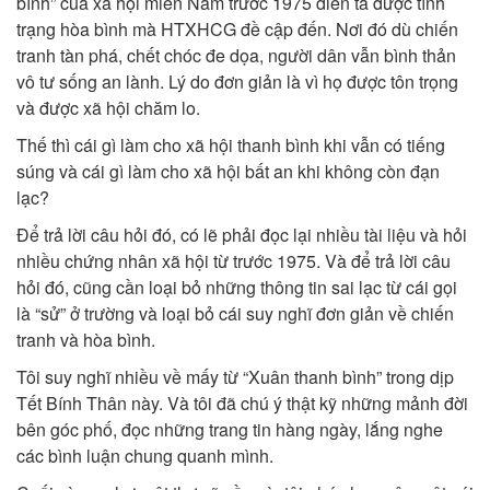
bình” của xã hội miền Nam trước 1975 diễn tả được tình
trạng hòa bình mà HTXHCG đề cập đến. Nơi đó dù chiến
tranh tàn phá, chết chóc đe dọa, người dân vẫn bình thản
vô tư sống an lành. Lý do đơn giản là vì họ được tôn trọng
và được xã hội chăm lo.
Thế thì cái gì làm cho xã hội thanh bình khi vẫn có tiếng
súng và cái gì làm cho xã hội bất an khi không còn đạn
lạc?
Để trả lời câu hỏi đó, có lẽ phải đọc lại nhiều tài liệu và hỏi
nhiều chứng nhân xã hội từ trước 1975. Và để trả lời câu
hỏi đó, cũng cần loại bỏ những thông tin sai lạc từ cái gọi
là “sử” ở trường và loại bỏ cái suy nghĩ đơn giản về chiến
tranh và hòa bình.
Tôi suy nghĩ nhiều về mấy từ “Xuân thanh bình” trong dịp
Tết Bính Thân này. Và tôi đã chú ý thật kỹ những mảnh đời
bên góc phố, đọc những trang tin hàng ngày, lắng nghe
các bình luận chung quanh mình.