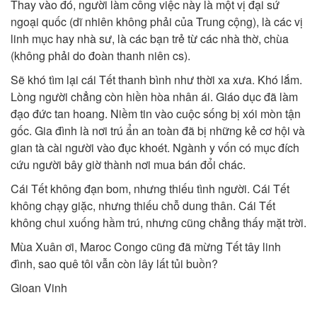
Thay vào đó, người làm công việc này là một vị đại sứ
ngoại quốc (dĩ nhiên không phải của Trung cộng), là các vị
linh mục hay nhà sư, là các bạn trẻ từ các nhà thờ, chùa
(không phải do đoàn thanh niên cs).
Sẽ khó tìm lại cái Tết thanh bình như thời xa xưa. Khó lắm.
Lòng người chẳng còn hiền hòa nhân ái. Giáo dục đã làm
đạo đức tan hoang. Niềm tin vào cuộc sống bị xói mòn tận
gốc. Gia đình là nơi trú ẩn an toàn đã bị những kẻ cơ hội và
gian tà cài người vào đục khoét. Ngành y vốn có mục đích
cứu người bây giờ thành nơi mua bán đổi chác.
Cái Tết không đạn bom, nhưng thiếu tình người. Cái Tết
không chạy giặc, nhưng thiếu chỗ dung thân. Cái Tết
không chui xuống hầm trú, nhưng cũng chẳng thấy mặt trời.
Mùa Xuân ơi, Maroc Congo cũng đã mừng Tết tây linh
đình, sao quê tôi vẫn còn lây lất tủi buồn?
Gioan Vinh