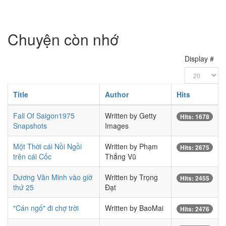
Chuyện còn nhớ
Display #
Title
Author
Hits
Fall Of Saigon1975
Written by Getty
Hits: 1678
Snapshots
Images
Một Thời cái Nồi Ngồi
Written by Phạm
Hits: 2675
trên cái Cốc
Thắng Vũ
Dương Văn Minh vào giờ
Written by Trọng
Hits: 2455
thứ 25
Đạt
"Cán ngố" đi chợ trời
Written by BaoMai
Hits: 2476