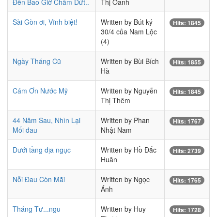
Đến Bao Giờ Chấm Dứt..
Thị Oanh
Sài Gòn ơi, Vĩnh biệt!
Written by Bút ký
Hits: 1845
30/4 của Nam Lộc
(4)
Ngày Tháng Cũ
Written by Bùi Bích
Hits: 1855
Hà
Cám Ơn Nước Mỹ
Written by Nguyễn
Hits: 1845
Thị Thêm
44 Năm Sau, Nhìn Lại
Written by Phan
Hits: 1767
Mối đau
Nhật Nam
Dưới tầng địa ngục
Written by Hồ Đắc
Hits: 2739
Huân
Nỗi Đau Còn Mãi
Written by Ngọc
Hits: 1765
Ánh
Tháng Tư...ngu
Written by Huy
Hits: 1728