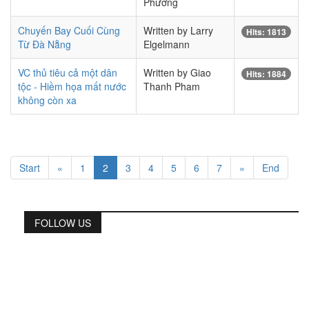
Phương
Chuyến Bay Cuối Cùng
Written by Larry
Hits: 1813
Từ Đà Nẵng
Elgelmann
VC thủ tiêu cả một dân
Written by Giao
Hits: 1884
tộc - Hiềm họa mất nước
Thanh Pham
không còn xa
Start
«
1
2
3
4
5
6
7
»
End
FOLLOW US