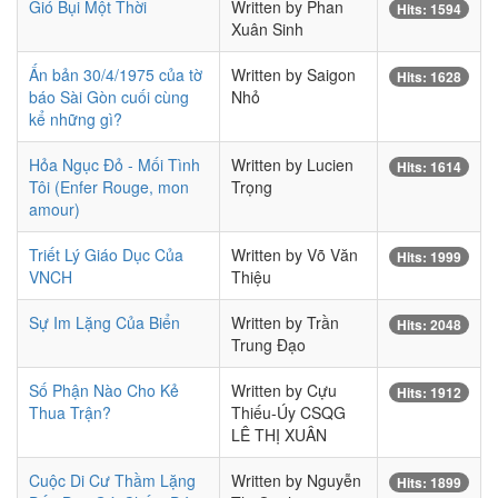
Gió Bụi Một Thời
Written by Phan
Hits: 1594
Xuân Sinh
Ấn bản 30/4/1975 của tờ
Written by Saigon
Hits: 1628
báo Sài Gòn cuối cùng
Nhỏ
kể những gì?
Hỏa Ngục Đỏ - Mối Tình
Written by Lucien
Hits: 1614
Tôi (Enfer Rouge, mon
Trọng
amour)
Triết Lý Giáo Dục Của
Written by Võ Văn
Hits: 1999
VNCH
Thiệu
Sự Im Lặng Của Biển
Written by Trần
Hits: 2048
Trung Đạo
Số Phận Nào Cho Kẻ
Written by Cựu
Hits: 1912
Thua Trận?
Thiếu-Úy CSQG
LÊ THỊ XUÂN
Cuộc Di Cư Thầm Lặng
Written by Nguyễn
Hits: 1899