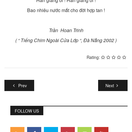
Hàn giang ơi ! Hàn giang ơi !
Bao nhiêu nước mắt cho đời hợp tan !
Tr
ần
Hoan Trinh
(
“ Tiếng Chim Ngoài Cửa Lớp “, Đà Nẵng
2002 )
Rating:
Prev
Next
FOLLOW US