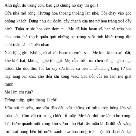
Anh ngồi đó trông con, bao giờ chúng nó dậy thì gọi !
Cửa nhà mở rộng. Hương hoa thoang thoảng lan nhẹ. Tôi chạy vào góc
phòng khách. Ðúng như dự đoán, cây chanh của mẹ nở hoa trắng xoá đầy
cành. Tuần trước hoa còn đơm nụ. Mẹ đã hân hoan và hẹn sẽ ướp hoa
cho món chè thạch quấn quít những sợi trong suốt tinh khiết trong dịp
cuối tuần cả nhà bên nhau.
Nhà lộng gió. Không có ai cả. Buóc ra vườn sau. Mẹ lom khom xới đất,
khe khẻ hát, không nghe tôi gọi. Mẹ vẫn thế, rửa chén cũng ngâm nga
được: khi đọc thơ, lúc lại say sưa khúc ca tiền chiến...lang bang từ bài
này sang bài khác cho đến khi xong việc. Câu hỏi của tôi làm mẹ giật
mình:
Mẹ làm chi rứa?
Trồng tulip, giữa tháng 11 rồi!
Vừa nói chuyện, mẹ vừa đào đất, vùi những củ tulip tròn bóng lớp vỏ
màu nâu. Còn vài củ trong chiếc rổ mây. Mẹ bảo đợi mẹ làm cho xong.
Tôi bước quanh một vòng khu vườn nhỏ.Hai cây mận lá đã đổi sắc vàng
tươi soi bóng bên hồ nước xanh. Lá hoa súng trên mặt hồ đã nhăn lại