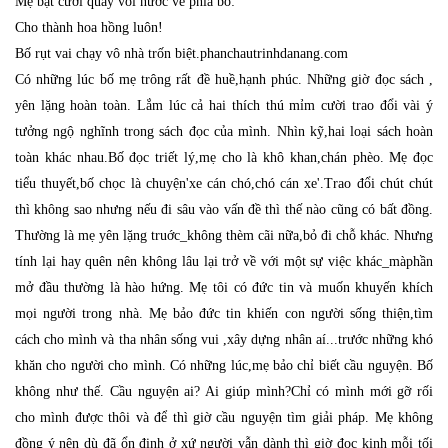
Mẹ bật cười quay vòi nước về phía bố:
Cho thành hoa hồng luôn!
Bố rụt vai chạy vô nhà trốn biệt.
phanchautrinhdanang.com
Có những lúc bố mẹ trông rất đề huề,hạnh phúc. Những giờ đọc sách ,
yên lặng hoàn toàn. Lắm lúc cả hai thích thú mỉm cười trao đổi vài ý
tưởng ngộ nghĩnh trong sách đọc của mình. Nhìn kỹ,hai loại sách hoàn
toàn khác nhau.Bố đọc triết lý,mẹ cho là khô khan,chán phèo. Mẹ đọc
tiểu thuyết,bố chọc là chuyện'xe cán chó,chó cán xe'.Trao đổi chút chút
thì không sao nhưng nếu đi sâu vào vấn đề thì thế nào cũng có bất đồng.
Thường là mẹ yên lặng truớc_không thèm cãi nữa,bỏ đi chỗ khác. Nhưng
tính lại hay quên nên không lâu lại trở về với một sự việc khác_màphần
mở đầu thường là hào hứng. Mẹ tôi có đức tin và muốn khuyến khích
mọi người trong nhà. Mẹ bảo đức tin khiến con người sống thiện,tìm
cách cho mình và tha nhân sống vui ,xây dựng nhân aí...trước những khó
khăn cho người cho mình. Có những lúc,mẹ bảo chỉ biết cầu nguyện. Bố
không như thế. Cầu nguyện ai? Ai giúp mình?Chỉ có mình mới gỡ rối
cho mình được thôi và để thì giờ cầu nguyện tìm giải pháp. Mẹ không
đồng ý nên dù đã ổn định ở xứ người vẫn dành thì giờ đọc kinh mỗi tối