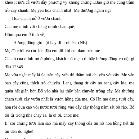
khéo ít nữa cả vườn đầy phượng vỹ không chừng...Bao giờ mẹ cũng trầm
trồ cây chanh. Mẹ yêu hoa chanh nhất. Mẹ thường ngâm nga:
Hoa chanh nở ở vườn chanh,
Cha mẹ mình với chúng mình chân quê,
Hôm qua em ở tỉnh về,
Hương đồng gió nội bay đi ít nhiều. (NB)
Mẹ đã cười và cóc lên đầu em tôi khi em dám trêu mẹ:
Chanh của mình nở ở phòng khách mà mẹ! có thấy hương đồng cỏ nội gì
đâu.
12345
Mẹ vừa ngắt mấy lá úa trên cây vừa thì thầm nói chuyện với cây. Mẹ vẫn
bảo cây cũng thích trò chuyện. Lang thang từ cây nọ sang cây kia, mẹ
quên hết giận hờn.Bố vào nhà lại thấy bàn chuyện trồng cây. Mẹ thường
chăm tưới cây vườn nhất là vườn hồng của mẹ. Có lần mẹ đang tưới cây,
hoa rồi đưa cao vòi nước tưới rộng vào dẩy cây thông nằm sát bờ rào. Bố
tôi từ trong nhà chạy ra, la ơi ơí, chọc mẹ:
Ê, coi chừng tưới làm sao mà mấy cây thông của tui nở hoa hồng hết thì
tui đền đó nghe!