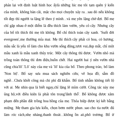
phản lại với định luật hình học ấylà những lúc mẹ tôi tạm quên ý kiến
của mình, không bàn cãi, mặc cho mọi chuyện xảy ra...sau đó nếu không
tốt đẹp thì người ta lặng lẽ theo ý mình...và mẹ yên lặng chờ đợi. Bố mẹ
chỉ gặp nhau ở một điểm là đều thích làm vườn, yêu cỏ cây. Nhưng cây
của bố tôi thích thì mẹ tôi không. Bố chỉ thích toàn cây xanh. 'Suốt đời
evergreen',mẹ thường mỉa mai. Mẹ thì thích cây phải có hoa, có hương;
mầu sắc là yếu tố làm cho khu vườn sống động,tươi vui,đẹp mắt, chỉ một
mầu xanh là mầu xanh thủy trúc. Một cây thông thì được. Vườn nhỏ mà
trồng toàn thông thì đơn điệu,buồn chết. Hai người hai ý nên vườn nhà
cũng chia'lô'.'Lô' này của mẹ và 'lô' kia của bố. Theo phong trào, bố làm
'Non bộ'. Bố say sưa mua sách nghiên cứu; vẽ họa đồ; sắm đồ
nghề...Chưa khởi công mà chi phí đã khẩm. Bố tính nhẫm không tiết lộ
với ai. Mẹ nhìn qua là biết ngay,chỉ lặng lẽ mỉm cười. Công tác này mẹ
ủng hộ,với điều kiện là phải tôn trọng'lãnh thổ'. Bố không được xâm
phạm đến phần đất trồng hoa hồng của mẹ. Thỏa hiệp được ký kết bằng
miệng. Mẹ tham gia lựa kiểu, chọn bơm nước phun..sao cho tia nước đủ
làm róc rách,nhẹ nhàng,thanh thoát...không ồn aò,phô trương. Bố ừ