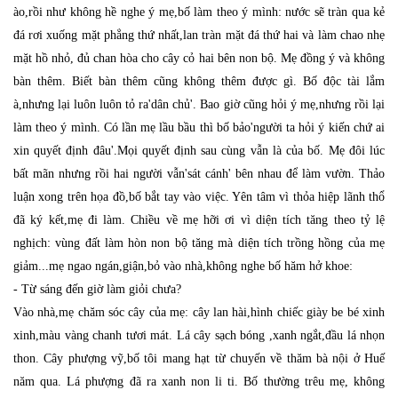
ào,rồi như không hề nghe ý mẹ,bố làm theo ý mình: nước sẽ tràn qua kẻ
đá rơi xuống mặt phẳng thứ nhất,lan tràn mặt đá thứ hai và làm chao nhẹ
mặt hồ nhỏ, đủ chan hòa cho cây cỏ hai bên non bộ. Mẹ đồng ý và không
bàn thêm. Biết bàn thêm cũng không thêm được gì. Bố độc tài lắm
à,nhưng lại luôn luôn tỏ ra'dân chủ'. Bao giờ cũng hỏi ý mẹ,nhưng rồi lại
làm theo ý mình. Có lần mẹ lầu bầu thì bố bảo'người ta hỏi ý kiến chứ ai
xin quyết định đâu'.Mọi quyết định sau cùng vẫn là của bố. Mẹ đôi lúc
bất mãn nhưng rồi hai người vẫn'sát cánh' bên nhau để làm vườn. Thảo
luận xong trên họa đồ,bố bắt tay vào việc. Yên tâm vì thỏa hiệp lãnh thổ
đã ký kết,mẹ đi làm. Chiều về mẹ hỡi ơi vì diện tích tăng theo tỷ lệ
nghịch: vùng đất làm hòn non bộ tăng mà diện tích trồng hồng của mẹ
giảm...mẹ ngao ngán,giận,bỏ vào nhà,không nghe bố hăm hở khoe:
- Từ sáng đến giờ làm giỏi chưa?
Vào nhà,mẹ chăm sóc cây của mẹ: cây lan hài,hình chiếc giày be bé xinh
xinh,màu vàng chanh tươi mát. Lá cây sạch bóng ,xanh ngắt,đầu lá nhọn
thon. Cây phượng vỹ,bố tôi mang hạt từ chuyến về thăm bà nội ở Huế
năm qua. Lá phượng đã ra xanh non li ti. Bố thường trêu mẹ, không