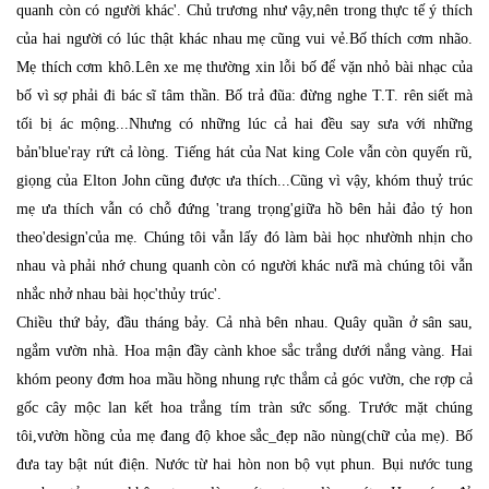
quanh còn có người khác'. Chủ trương như vậy,nên trong thực tế ý thích
của hai người có lúc thật khác nhau mẹ cũng vui vẻ.Bố thích cơm nhão.
Mẹ thích cơm khô.Lên xe mẹ thường xin lỗi bố để vặn nhỏ bài nhạc của
bố vì sợ phải đi bác sĩ tâm thần. Bố trả đũa: đừng nghe T.T. rên siết mà
tối bị ác mộng...Nhưng có những lúc cả hai đều say sưa với những
bản'blue'ray rứt cả lòng. Tiếng hát của Nat king Cole vẫn còn quyến rũ,
giọng của Elton John cũng được ưa thích...Cũng vì vậy, khóm thuỷ trúc
mẹ ưa thích vẫn có chỗ đứng 'trang trọng'giữa hồ bên hải đảo tý hon
theo'design'của mẹ. Chúng tôi vẫn lấy đó làm bài học nhườnh nhịn cho
nhau và phải nhớ chung quanh còn có người khác nưã mà chúng tôi vẫn
nhắc nhở nhau bài học'thủy trúc'.
Chiều thứ bảy, đầu tháng bảy. Cả nhà bên nhau. Quây quần ở sân sau,
ngắm vườn nhà. Hoa mận đầy cành khoe sắc trắng dưới nắng vàng. Hai
khóm peony đơm hoa mầu hồng nhung rực thắm cả góc vườn, che rợp cả
gốc cây mộc lan kết hoa trắng tím tràn sức sống. Trước mặt chúng
tôi,vườn hồng của mẹ đang độ khoe sắc_đẹp não nùng(chữ của mẹ). Bố
đưa tay bật nút điện. Nước từ hai hòn non bộ vụt phun. Bụi nước tung