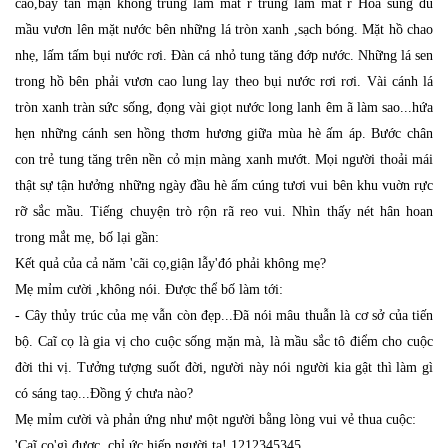
cao,bay tản mạn không trung làm mát r trung làm mát r Hoa súng đủ
mầu vươn lên mặt nước bên những lá tròn xanh ,sạch bóng. Mặt hồ chao
nhẹ, lấm tấm bụi nước rơi. Ðàn cá nhỏ tung tăng đớp nước. Những lá sen
trong hồ bên phải vươn cao lung lay theo bụi nước rơi rơi. Vài cánh lá
tròn xanh tràn sức sống, đọng vài giọt nước long lanh êm ã làm sao...hứa
hẹn những cánh sen hồng thơm hương giữa mùa hè ấm áp. Bước chân
con trẻ tung tăng trên nền cỏ mịn màng xanh mướt. Mọi người thoải mái
thật sự tận hưởng những ngày đầu hè ấm cúng tươi vui bên khu vuờn rực
rỡ sắc mầu. Tiếng chuyện trò rộn rã reo vui. Nhìn thấy nét hân hoan
trong mắt mẹ, bố lại gần:
Kết quả của cả năm 'cãi cọ,giận lẫy'đó phải không mẹ?
Mẹ mỉm cười ,không nói. Ðược thể bố làm tới:
- Cây thủy trúc của mẹ vẫn còn đẹp...Ðã nói mâu thuẫn là cơ sở của tiến
bộ. Caĩ cọ là gia vị cho cuộc sống mặn mà, là mầu sắc tô điểm cho cuộc
đời thi vị. Tưởng tượng suốt đời, người này nói người kia gật thì làm gì
có sáng taọ...Ðồng ý chưa nào?
Mẹ mỉm cười và phản ứng như một người bằng lòng vui vẻ thua cuộc:
'Caĩ cọ'gì được, chỉ ức hiếp người ta!.
1212345345