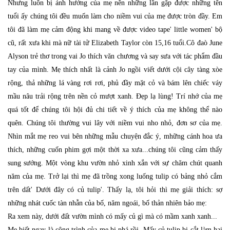
Nhưng luôn bị ảnh hưởng của mẹ nên những lần gặp được những tên
tuổi ấy chúng tôi đều muốn làm cho niềm vui của mẹ được tròn đầy. Em
tôi đã làm mẹ cảm động khi mang về được video tape' little women' bộ
cũ, rất xưa khi mà nữ tài tử Elizabeth Taylor còn 15,16 tuổi.Cô đaò June
Alyson trẻ thơ trong vai Jo thích văn chương và say sưa với tác phẩm đầu
tay của mình. Mẹ thích nhất là cảnh Jo ngồi viết dưới cội cây tàng xòe
rộng, thả những lá vàng rơi rơi, phủ đầy mặt cỏ và bám lên chiếc váy
mầu nâu trải rộng trên nền cỏ mượt xanh. Ðẹp lạ lùng! Trí nhớ của mẹ
quá tốt để chúng tôi hội đủ chi tiết về ý thích của mẹ không thể nào
quên. Chúng tôi thường vui lây với niềm vui nho nhỏ, đơn sơ của mẹ.
Nhìn mắt mẹ reo vui bên những mẫu chuyện đắc ý, mhững cánh hoa ưa
thích, những cuốn phim gợi một thời xa xưa...chúng tôi cũng cảm thấy
sung sướng. Một vòng khu vườn nhỏ xinh xắn với sự chăm chút quanh
năm của mẹ. Trở lại thì mẹ đã trồng xong luống tulip có bảng nhỏ cắm
trên dất' Dưới đây có củ tulip'. Thấy lạ, tôi hỏi thì mẹ giải thích: sợ
những nhát cuốc tàn nhẫn của bố, năm ngoái, bố thản nhiên bảo mẹ:
Ra xem này, dưới đất vườn mình có mấy củ gì mà có mầm xanh xanh...
Mẹ biết ngay là công trình của mẹ bị phá rồi. Mấy củ tulip bị cắt làm hai