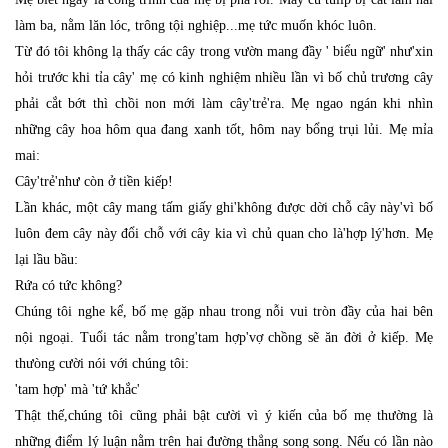
làm ba, nằm lăn lóc, trông tội nghiệp...mẹ tức muốn khóc luôn.
Từ đó tôi không lạ thấy các cây trong vườn mang đầy ' biểu ngữ' như'xin
hỏi trước khi tỉa cây' mẹ có kinh nghiệm nhiều lần vì bố chủ trương cây
phải cắt bớt thì chồi non mới làm cây'trẻ'ra. Mẹ ngao ngán khi nhìn
những cây hoa hôm qua đang xanh tốt, hôm nay bổng trụi lủi. Mẹ mỉa
mai:
Cây'trẻ'như còn ở tiền kiếp!
Lần khác, một cây mang tấm giấy ghi'không được dời chỗ cây này'vì bố
luôn đem cây này đổi chỗ với cây kia vì chủ quan cho là'hợp lý'hơn. Mẹ
lại lầu bầu:
Rứa có tức không?
Chúng tôi nghe kể, bố mẹ gặp nhau trong nỗi vui tròn đầy của hai bên
nội ngoại. Tuổi tác nằm trong'tam hợp'vợ chồng sẽ ăn đời ở kiếp. Mẹ
thưòng cười nói với chúng tôi:
'tam hợp' mà 'tứ khắc'
Thật thế,chúng tôi cũng phải bật cười vì ý kiến của bố mẹ thường là
những điểm lý luận nằm trên hai đường thẳng song song. Nếu có lần nào