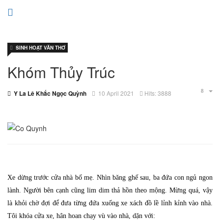
SINH HOẠT VĂN THƠ
Khóm Thủy Trúc
Y La Lê Khắc Ngọc Quỳnh
10 April 2021
Hits: 3888
Xe dừng trước cửa nhà bố mẹ. Nhìn băng ghế sau, ba đứa con ngủ ngon
lành. Người bên cạnh cũng lim dim thả hồn theo mộng. Mừng quá, vậy
là khỏi chờ đợi để đưa từng đứa xuống xe xách đồ lề lỉnh kỉnh vào nhà.
Tôi khóa cửa xe, hân hoan chạy vù vào nhà, dặn với: