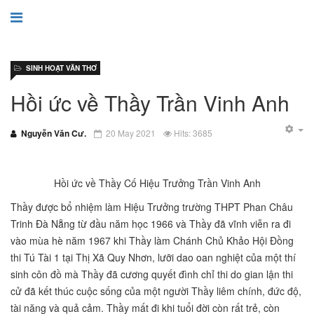
SINH HOẠT VĂN THƠ
Hồi ức về Thầy Trần Vinh Anh
Nguyễn Văn Cư.
20 May 2021
Hits: 3685
Hồi ức về Thầy Cố Hiệu Trưởng Trần Vinh Anh
Thầy được bổ nhiệm làm Hiệu Trưởng trường THPT Phan Châu
Trinh Đà Nẵng từ đầu năm học 1966 và Thầy đã vĩnh viễn ra đi
vào mùa hè năm 1967 khi Thầy làm Chánh Chủ Khảo Hội Đồng
thi Tú Tài 1 tại Thị Xã Quy Nhơn, lưỡi dao oan nghiệt của một thí
sinh côn đồ mà Thầy đã cương quyết đình chỉ thi do gian lận thi
cử đã kết thúc cuộc sống của một người Thầy liêm chính, đức độ,
tài năng và quả cảm. Thầy mất đi khi tuổi đời còn rất trẻ, còn