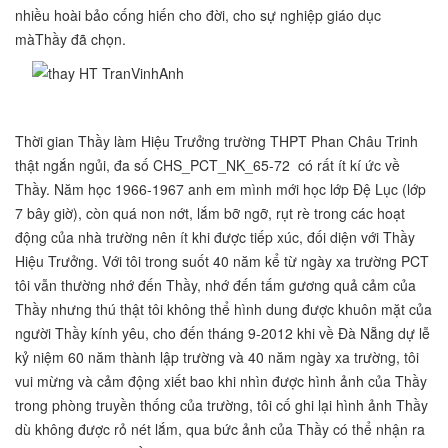
nhiều hoài bảo cống hiến cho đời, cho sự nghiệp giáo dục
mà
Thầy đã chọn.
Thời gian Thầy làm Hiệu Trưởng trường THPT Phan Châu Trinh
thật ngắn ngủi, đa số CHS_PCT_NK_65-72 có rất ít kí ức về
Thầy. Năm học 1966-1967 anh em mình mới học lớp Đệ Lục (lớp
7 bây giờ), còn quá non nớt, lắm bỡ ngỡ, rụt rè trong các hoạt
động của nhà trường nên ít khi được tiếp xúc, đối diện với Thầy
Hiệu Trưởng. Với tôi trong suốt 40 năm kể từ ngày xa trường PCT
tôi vẫn thường nhớ đến Thầy, nhớ đến tấm gương quả cảm của
Thầy nhưng thú thật tôi không thể hình dung được khuôn mặt của
người Thầy kính yêu, cho đến tháng 9-2012 khi về Đà Nẵng dự lễ
kỷ niệm 60 năm thành lập trường và 40 năm ngày xa trường, tôi
vui mừng và cảm động xiết bao khi nhìn được hình ảnh của Thầy
trong phòng truyền thống của trường, tôi cố ghi lại hình ảnh Thầy
dù không được rỏ nét lắm, qua bức ảnh của Thầy có thể nhận ra