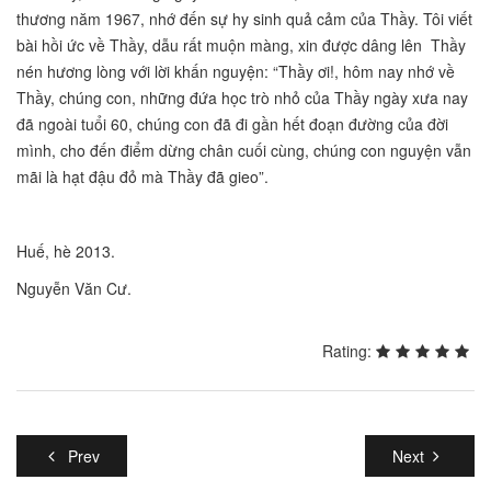
thương năm 1967, nhớ đến sự hy sinh quả cảm của Thầy. Tôi viết
bài hồi ức về Thầy, dẫu rất muộn màng, xin được dâng lên Thầy
nén hương lòng với lời khấn nguyện: “Thầy ơi!, hôm nay nhớ về
Thầy, chúng con, những đứa học trò nhỏ của Thầy ngày xưa nay
đã ngoài tuổi 60, chúng con đã đi gần hết đoạn đường của đời
mình, cho đến điểm dừng chân cuối cùng, chúng con nguyện vẫn
mãi là hạt đậu đỏ mà Thầy đã gieo”.
Huế, hè 2013.
Nguyễn Văn Cư.
Rating:
Prev
Next