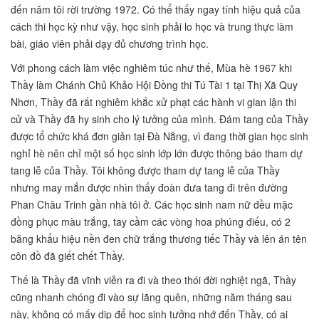
đến năm tôi rời trường 1972. Có thể thấy ngay tính hiệu quả của
cách thi học kỳ như vậy, học sinh phải lo học và trung thực làm
bài, giáo viên phải dạy đủ chương trình học.
Với phong cách làm việc nghiêm túc như thế, Mùa hè 1967 khi
Thầy làm Chánh Chủ Khảo Hội Đồng thi Tú Tài 1 tại Thị Xã Quy
Nhơn, Thầy đã rất nghiêm khắc xử phạt các hành vi gian lận thi
cử và Thầy đã hy sinh cho lý tưởng của mình. Đám tang của Thầy
được tổ chức khá đơn giản tại Đà Nẵng, vì đang thời gian học sinh
nghỉ hè nên chỉ một số học sinh lớp lớn được thông báo tham dự
tang lễ của Thầy. Tôi không được tham dự tang lễ của Thầy
nhưng may mắn được nhìn thấy đoàn đưa tang đi trên đường
Phan Châu Trinh gần nhà tôi ở. Các học sinh nam nữ đều mặc
đồng phục màu trắng, tay cầm các vòng hoa phúng điếu, có 2
băng khẩu hiệu nền đen chữ trắng thương tiếc Thầy và lên án tên
côn đồ đã giết chết Thầy.
Thế là Thầy đã vĩnh viễn ra đi và theo thói đời nghiệt ngã, Thầy
cũng nhanh chóng đi vào sự lãng quên, những năm tháng sau
này, không có mấy dịp để học sinh tưởng nhớ đến Thầy, có ai