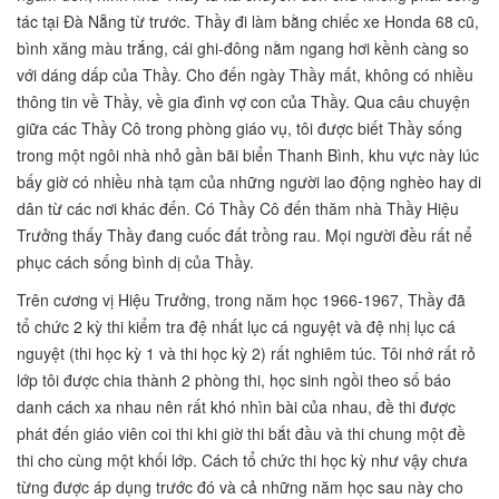
tác tại Đà Nẵng từ trước. Thầy đi làm bằng chiếc xe Honda 68 cũ,
bình xăng màu trắng, cái ghi-đông nằm ngang hơi kềnh càng so
với dáng dấp của Thầy. Cho đến ngày Thầy mất, không có nhiều
thông tin về Thầy, về gia đình vợ con của Thầy. Qua câu chuyện
giữa các Thầy Cô trong phòng giáo vụ, tôi được biết Thầy sống
trong một ngôi nhà nhỏ gần bãi biển Thanh Bình, khu vực này lúc
bấy giờ có nhiều nhà tạm của những người lao động nghèo hay di
dân từ các nơi khác đến. Có Thầy Cô đến thăm nhà Thầy Hiệu
Trưởng thấy Thầy đang cuốc đất trồng rau. Mọi người đều rất nể
phục cách sống bình dị của Thầy.
Trên cương vị Hiệu Trưởng, trong năm học 1966-1967, Thầy đã
tổ chức 2 kỳ thi kiểm tra đệ nhất lục cá nguyệt và đệ nhị lục cá
nguyệt (thi học kỳ 1 và thi học kỳ 2) rất nghiêm túc. Tôi nhớ rất rỏ
lớp tôi được chia thành 2 phòng thi, học sinh ngồi theo số báo
danh cách xa nhau nên rất khó nhìn bài của nhau, đề thi được
phát đến giáo viên coi thi khi giờ thi bắt đầu và thi chung một đề
thi cho cùng một khối lớp. Cách tổ chức thi học kỳ như vậy chưa
từng được áp dụng trước đó và cả những năm học sau này cho