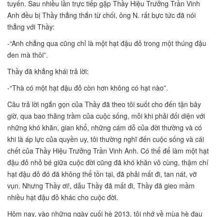
tuyển. Sau nhiều lần trực tiếp gặp Thầy Hiệu Trưởng Trần Vinh
Anh đều bị Thầy thẳng thắn từ chối, ông N. rất bực tức đã nói
thẳng với Thầy:
-“Anh chẳng qua cũng chỉ là một hạt đậu đỏ trong một thúng đậu
đen mà thôi”.
Thầy đã khẳng khái trả lời:
-“Thà có một hạt đậu đỏ còn hơn không có hạt nào”.
Câu trả lời ngắn gọn của Thầy đã theo tôi suốt cho đến tận bây
giờ, qua bao thăng trầm của cuộc sống, mỗi khi phải đối diện với
những khó khăn, gian khổ, những cám dỗ của đời thường và có
khi là áp lực của quyền uy, tôi thường nghĩ đến cuộc sống và cái
chết của Thầy Hiệu Trưởng Trần Vinh Anh. Có thể để làm một hạt
đậu đỏ nhỏ bé giữa cuộc đời cũng đã khó khăn vô cùng, thậm chí
hạt đậu đỏ đó đã không thể tồn tại, đã phải mất đi, tan nát, vỡ
vụn. Nhưng Thầy ơi!, dẫu Thầy đã mất đi, Thầy đã gieo mầm
nhiều hạt đậu đỏ khác cho cuộc đời.
Hôm nay, vào những ngày cuối hè 2013, tôi nhớ về mùa hè đau