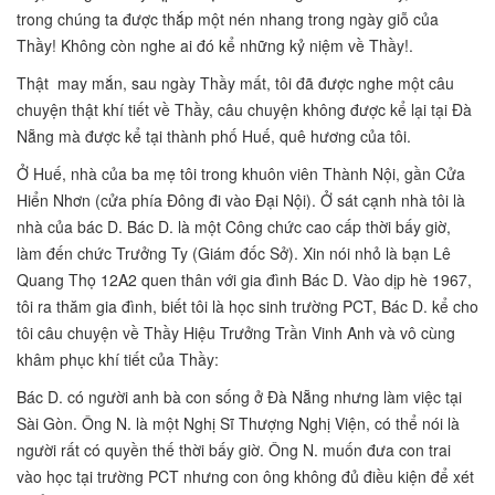
trong chúng ta được thắp một nén nhang trong ngày giỗ của
Thầy! Không còn nghe ai đó kể những kỷ niệm về Thầy!.
Thật may mắn, sau ngày Thầy mất, tôi đã được nghe một câu
chuyện thật khí tiết về Thầy, câu chuyện không được kể lại tại Đà
Nẵng mà được kể tại thành phố Huế, quê hương của tôi.
Ở Huế, nhà của ba mẹ tôi trong khuôn viên Thành Nội, gần Cửa
Hiển Nhơn (cửa phía Đông đi vào Đại Nội). Ở sát cạnh nhà tôi là
nhà của bác D. Bác D. là một Công chức cao cấp thời bấy giờ,
làm đến chức Trưởng Ty (Giám đốc Sở). Xin nói nhỏ là bạn Lê
Quang Thọ 12A2 quen thân với gia đình Bác D. Vào dịp hè 1967,
tôi ra thăm gia đình, biết tôi là học sinh trường PCT, Bác D. kể cho
tôi câu chuyện về Thầy Hiệu Trưởng Trần Vinh Anh và vô cùng
khâm phục khí tiết của Thầy:
Bác D. có người anh bà con sống ở Đà Nẵng nhưng làm việc tại
Sài Gòn. Ông N. là một Nghị Sĩ Thượng Nghị Viện, có thể nói là
người rất có quyền thế thời bấy giờ. Ông N. muốn đưa con trai
vào học tại trường PCT nhưng con ông không đủ điều kiện để xét