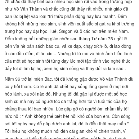
75 chắc đã thấy biết bao nhiêu học sinh rơi vào trong trường hợp
như Võ Văn Thành và chắc cũng đã thấy rất nhiều nhà giáo đã
oan ức bị liệt vào loại "trí thức phản động hay lưu manh". Đếm
không hết những học sinh, sinh viên xuất sắc bị gạt ra khỏi trường
trung học hay đại học Huế, Saigon và ở các nơi trên miền Nam.
Đếm không hết những giáo chức sau tháng Tư năm 75 ngồi lê
bên vỉa hè bán sách báo cũ, vá xe đạp, chạy xích-lô, đi lao động
ở các đồn điền, đi ăn xin... Nhưng trí tò mò và hình ảnh hiền lành
của một số học sinh tôi từng dạy lúc mới tập tểnh vào nghề thúc
đẩy tôi đi tìm lại họ, xem họ sinh sống và thay đổi ra làm sao .
Năm 96 trở lại miền Bắc, tôi đã không gặp được Võ văn Thành dù
có ý hỏi thăm. Có lẽ anh đã chết hay sống lảng quên ở một nơi
hẻo lánh, xa xôi nào đó. Nhưng tôi đã gặp lại được một số học
sinh cũ mà nay có người tóc đã trắng hơn tôi vì tuổi tác của họ
chẳng thua tôi bao nhiêu. Lúc gặp gở có người ôm chầm lấy tôi
nức nở : " Anh không thể biết hết nỗi khổ của bọn em. Còn sống
sót tới ngày nay để gặp được anh lại, đó là điều thật may mắn."
Tôi hiểu họ không muốn nói đến cái gian khổ vì chiến tranh, vì
bom đạn, vì thiếu thốn nhưng nói về những nỗi lo âu do thành