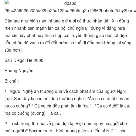
Đào tạo như hiện nay thì bao giờ mới có thực nhân tài ! Xin đừng
"tiến nhanh tiến mạnh lên xã hội chủ nghĩa", đừng vì đảng nữa
mà xin hãy phát huy thích hợp cái truyền thống giáo dục tốt đẹp
tiền nhân đã vạch ra để đất nước có thể đi đến một tương lai sáng
sủa hơn !
San Diego, Hè 2000
Hoàng Nguyễn
Bị chú :
1- Người Nghệ an thường đùa về cách phát âm của người Nghi
Lộc. Sau đây là câu nói đùa thường nghe : "Ăn ca co đuôi hay ăn
ca co cuông? " Cá và cà đều phát âm là "ca " . "Ca co đuôi" là cá;
"ca co cuông (cuống) " là cà .
2- Trích trong thư nói về giáo dục tại Việt nam ngày nay gửi cho
một người ở Sacramento . Kính mong giáo sư tiến sĩ N.D.T. cho