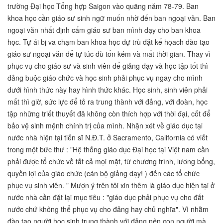
trường Đại học Tổng hợp Saigon vào quãng năm 78-79. Ban
khoa học cần giáo sư sinh ngữ muốn nhờ đến ban ngoại văn. Ban
ngoại văn nhất định cấm giáo sư ban mình dạy cho ban khoa
học. Tự ái bị va chạm ban khoa học dự trù đặt kế họach đào tạo
giáo sư ngoại văn để tự túc dù tốn kém và mất thời gian. Thay vì
phục vụ cho giáo sư và sinh viên để giảng dạy và học tập tốt thì
đảng buộc giáo chức và học sinh phải phục vụ ngay cho mình
dưới hình thức này hay hình thức khác. Học sinh, sinh viên phải
mất thì giờ, sức lực để tỏ ra trung thành với đảng, với đoàn, học
tập những triết thuyết đã không còn thích hợp với thời đại, cốt để
bảo vệ sinh mệnh chính trị của mình. Nhận xét về giáo dục tại
nước nhà hiện tại tiến sĩ N.Đ.T. ở Sacramento, California có viết
trong một bức thư : "Hệ thống giáo dục Đại học tại Việt nam cần
phải được tổ chức về tất cả mọi mặt, từ chương trình, lương bổng,
quyền lợi của giáo chức (cán bộ giảng dạy! ) đến các tổ chức
phục vụ sinh viên. " Mượn ý trên tôi xin thêm là giáo dục hiện tại ở
nước nhà cần đặt lại mục tiêu : "giáo dục phải phục vụ cho đất
nước chứ không thể phục vụ cho đảng hay chủ nghĩa". Vì nhằm
đào tạo người học sinh trung thành với đảng nên con người mà