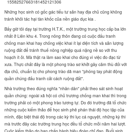
Những học sinh có gốc gác tiểu tư sản hay địa chủ cũng không
tránh khỏi tác hại tàn khốc của nền giáo dục kia .
Bấy giờ tôi dạy tại trường H.T.K., một trường trung học cấp ba lớn
nhất ở Liên khu 4. Trong nông thôn đang có cuộc đấu tranh
chống man khai hay chống việc khai ít lại diện tích và sản lượng
ruộng đất để tránh thuế nông nghiệp quá nặng nề so với thu
hoạch ít ỏi. Mà thật ra làm sao khai cho đúng vì việc đo đạc từ
xưa. Thực chất đây là một phong trào sơ khởi gây căm thù đối với
địa chủ, chuẩn bị cho phong trào dã man "phóng tay phát động
quần chúng đấu tranh cải cách ruộng đất".
Nhà trường theo đúng nghĩa "nhân dân" phải theo sát sinh hoạt
quần chúng: ngoài xã hội có chủ trương chống man khai thì trong
trường phải có một phong trào tương tự. Do đó trường đã tổ chức
những cuộc kiểm thảo để học sinh phê phán thái độ học tập của
mình, đặc biệt thái độ trong các kỳ thi lục cá nguyệt, những kỳ thi
mà trước đây các trường trung học đều tổ chức mỗi năm hai lượt.
Cuộc kiểm thảo do ban chấp hành hiệu đoàn chỉ đạo. Buổi sinh