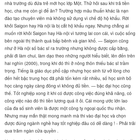
nhà trường dù đứa trẻ mới học lớp Một. Thử hỏi sau khi trả tiền
học, cha mẹ còn gì để ăn? Trường hợp mâu thuẩn khác là nạn
đào tạo chuyên viên mà không sử dụng vì chế độ hộ khẩu. Rời
khỏi Saigon hay Hà nội là bị cắt hộ khẩu ngay. Nhưng chẳng ai
muốn rời khỏi Saigon hay Hà-nội vì tương lai con cái, vì cuộc sống
bên ngoài thị thành quá bấp bênh và gian khổ. — Saigon cũng
như ở Hà nội số bác sĩ ra trường nhưng không được cấp bằng,
phải đi làm chui, làm dạo theo những người hiểu biết, lên đến trên
hai nghìn (2000), trong khi đó thì ở nông thôn thiếu bác sĩ trầm
trọng. Tiếng là giáo dục phổ cập nhưng học sinh từ vở lòng cho
đến hết bậc trung học đã phải tốn kém rất nhiều, số học sinh bỏ
học càng ngày càng đông vì không đủ tiền. — bậc đại học cũng
thế. Tốt nghiệp xong ít khi có được công việc đúng khả năng, có
công việc nào đó thì tiền lương quá ít ỏi. Cái mong ước lớn lao
của đa số sinh viên là được một công ty ngoại quốc thu nhận.
Nhưng may mắn thật mong manh mà thi vào đại học và chọn
được đúng ngành nghề hay tốt nghiệp đâu có dễ dàng ! - Phải trải
qua trăm ngàn cửa quyền .