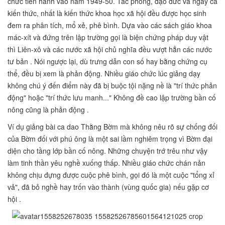
chức tiến hành vào năm 1949-50. Tác phong, đạo đức và ngay cả
kiến thức, nhất là kiến thức khoa học xã hội đều được học sinh
đem ra phân tích, mổ xẻ, phê bình. Dựa vào các sách giáo khoa
mác-xít và đứng trên lập trường gọi là biện chứng pháp duy vật
thì Liên-xô và các nước xã hội chủ nghĩa đều vượt hẳn các nước
tư bản . Nói ngược lại, dù trưng dẫn con số hay bằng chứng cụ
thể, đều bị xem là phản động. Nhiều giáo chức lúc giảng dạy
không chú ý đến điểm này đã bị buộc tội nặng nề là "trí thức phản
động" hoặc "trí thức lưu manh..." Không đề cao lập trường bần cố
nông cũng là phản động .
Ví dụ giảng bài ca dao Thằng Bờm mà không nêu rõ sự chống đối
của Bờm đối với phú ông là một sai lầm nghiêm trọng vì Bờm đại
diện cho tầng lớp bần cố nông. Những chuyện trớ trêu như vậy
làm tinh thần yêu nghề xuống thấp. Nhiều giáo chức chán nản
không chịu đựng được cuộc phê bình, gọi đó là một cuộc "tổng xỉ
vả", đã bỏ nghề hay trốn vào thành (vùng quốc gia) nếu gặp cơ
hội .