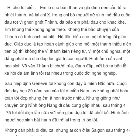
- H. cho tôi biết : - Em lo cho bản thân và gia đình nên cần tỏ ra
nhiệt thành. Vả lại chị X. trong chi bộ (người nữ sinh mở đầu cuộc
đấu tố) vì ghen ghét Thành, đã bảo em phải đấu cho khắc khe.
Em không thể không nghe theo. Không thể bảo chuyện của
Thành có tính cách cá biệt. Nó tiêu biểu cho một đường lối giáo
dục. Giáo dục là tạo hoàn cảnh giúp cho mỗi một thanh thiếu niên
tiến bộ thì không thể vì thành kiến riêng tư, vì một chủ nghĩa, một
đảng phái mà chà đạp lên giá trị con người. Hình ảnh của anh
học sinh Võ văn Thành bị chưởi rủa, đánh đập, vứt bỏ ra bên lề
xã hội đã ám ảnh tôi rất nhiều trong cuộc đời nghề nghiệp.
Sau hiệp định Genève tôi không còn dạy ở miền Bắc nữa. Cuộc
đời dạy học 20 năm sau của tôi ở miền Nam tuy không phải hoàn
toàn tốt đẹp nhưng êm ả hơn trước nhiều. Nhưng giống như
chuyện ông Nỉnh ông Nang đi đâu cũng gặp nhau, sau tháng 4
-75 tôi đối diện lần nữa với nền giáo dục tôi đã chối bỏ. Hình ảnh
người học sinh bất hạnh đã trở lại trong trí óc tôi.
Không cần phải đi đâu xa, những ai còn ở lại Saigon sau tháng 4-