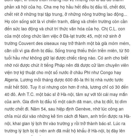
phần xã hội của họ. Cha mẹ họ hầu hết đều bị đấu tố, chết đói,
chết rét ở những trại tập trung, ở những nông trường lao động...
Họ còn sống sót là vì chiến tranh, đảng và chiến trường còn cần
đến sức lao động và chút trí thức văn hóa của họ. Chị C.L. con
của một công chức làm việc ở Đà-lạt trước 45, một nữ sinh ở
trường Couvent des oiseaux nay trở thành một bà già móm mém,
cằn cỗi vì gia đình bị đấu. Sống trong thiếu thốn triền miên, từ 50
tuổi hầu như không giữ lại được chiếc răng nào. Có anh cho biết
nhờ nói được chút ít tiếng Pháp nên đã được cử làm chuyên viên
viện trợ kỹ thuật cho một số nước ở châu Phi như Congo hay
Algeria. Lương mỗi tháng được 600 đô-la thì bị nhà nước tước
mất hết 500. Tuy ít oi nhưng còn hơn ở nhà, lương chỉ có 30 đến
40 đô. Anh T.C. một bác sĩ ở Hà-nội, tâm sự với tôi cái may mắn
của anh. Gia đình bị đấu tố một cách dã man, cha bị đốt, bị dìm
nước chết đi. Năm 54, sau hiệp định Genève, nhờ lúc công an
chỉa mùi dùi vào những kẻ tìm cách đi Nam, anh trốn được ra Hà-
nội, khai gian lý lịch thi vào trường y rồi trở thành bác-sĩ. Lúc ra
trường lý lịch bị lộ nên anh đã mất hộ khẩu ở Hà-nội, bị đày lên