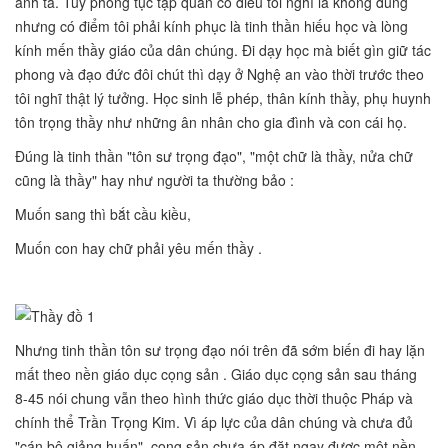
anh ta. Tuy phong tục tập quán có điều tôi nghĩ là không đúng
nhưng có điểm tôi phải kính phục là tinh thần hiếu học và lòng
kính mến thầy giáo của dân chúng. Đi dạy học mà biết gìn giữ tác
phong và đạo đức đôi chút thì dạy ở Nghệ an vào thời trước theo
tôi nghĩ thật lý tưởng. Học sinh lễ phép, thân kính thầy, phụ huynh
tôn trọng thầy như những ân nhân cho gia đình và con cái họ.
Đúng là tinh thần "tôn sư trọng đạo", "một chữ là thầy, nửa chữ
cũng là thầy" hay như người ta thường bảo :
Muốn sang thì bắt cầu kiều,
Muốn con hay chữ phải yêu mến thầy .
Nhưng tinh thần tôn sư trọng đạo nói trên đã sớm biến đi hay lặn
mất theo nền giáo dục cọng sản . Giáo dục cọng sản sau tháng
8-45 nói chung vẫn theo hình thức giáo dục thời thuộc Pháp và
chính thể Trần Trọng Kim. Vì áp lực của dân chúng và chưa đủ
"cán bộ giảng huấn", cọng sản chưa áp đặt ngay được một nền