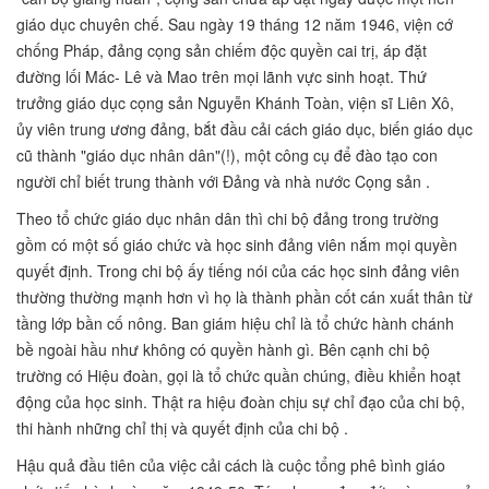
giáo dục chuyên chế. Sau ngày 19 tháng 12 năm 1946, viện cớ
chống Pháp, đảng cọng sản chiếm độc quyền cai trị, áp đặt
đường lối Mác- Lê và Mao trên mọi lãnh vực sinh hoạt. Thứ
trưởng giáo dục cọng sản Nguyễn Khánh Toàn, viện sĩ Liên Xô,
ủy viên trung ương đảng, bắt đầu cải cách giáo dục, biến giáo dục
cũ thành "giáo dục nhân dân"(!), một công cụ để đào tạo con
người chỉ biết trung thành với Đảng và nhà nước Cọng sản .
Theo tổ chức giáo dục nhân dân thì chi bộ đảng trong trường
gồm có một số giáo chức và học sinh đảng viên nắm mọi quyền
quyết định. Trong chi bộ ấy tiếng nói của các học sinh đảng viên
thường thường mạnh hơn vì họ là thành phần cốt cán xuất thân từ
tầng lớp bần cố nông. Ban giám hiệu chỉ là tổ chức hành chánh
bề ngoài hầu như không có quyền hành gì. Bên cạnh chi bộ
trường có Hiệu đoàn, gọi là tổ chức quần chúng, điều khiển hoạt
động của học sinh. Thật ra hiệu đoàn chịu sự chỉ đạo của chi bộ,
thi hành những chỉ thị và quyết định của chi bộ .
Hậu quả đầu tiên của việc cải cách là cuộc tổng phê bình giáo