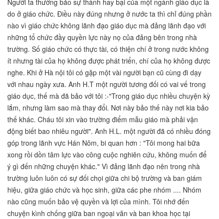
Người ta thường bảo sự thành hay bại của một ngành giáo dục là
do ở giáo chức. Điều này đúng nhưng ở nước ta thì chỉ đúng phần
nào vì giáo chức không lãnh đạo giáo dục mà đảng lãnh đạo với
những tổ chức đầy quyền lực này nọ của đảng bên trong nhà
trường. Số giáo chức có thực tài, có thiện chí ở trong nước không
ít nhưng tài của họ không được phát triển, chí của họ không được
nghe. Khi ở Hà nội tôi có gặp một vài người bạn cũ cùng đi dạy
với nhau ngày xưa. Anh H.T một người tương đối có vai vế trong
giáo dục, thế mà đã bảo với tôi :-"Trong giáo dục nhiều chuyện kỳ
lắm, nhưng làm sao mà thay đổi. Nơi này bảo thế này nơi kia bảo
thế khác. Cháu tôi xin vào trường điểm mẫu giáo mà phải vận
động biết bao nhiêu người". Anh H.L. một người đã có nhiều đóng
góp trong lãnh vực Hán Nôm, bi quan hơn : "Tôi mong hai bữa
xong rồi dồn tâm lực vào công cuộc nghiên cứu, không muốn để
ý gì đến những chuyện khác." Vì đảng lãnh đạo nên trong nhà
trường luôn luôn có sự đối chọi giữa chi bộ trường và ban giám
hiệu, giữa giáo chức và học sinh, giữa các phe nhóm .... Nhóm
nào cũng muốn bảo vệ quyền và lợi của mình. Tôi nhớ đến
chuyện kình chống giữa ban ngoại văn và ban khoa học tại