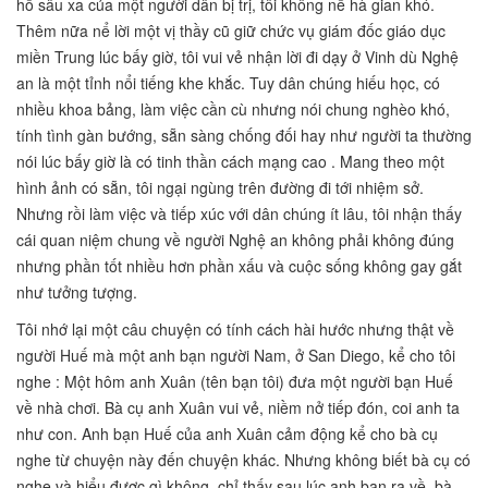
hổ sâu xa của một người dân bị trị, tôi không nề hà gian khó.
Thêm nữa nể lời một vị thầy cũ giữ chức vụ giám đốc giáo dục
miền Trung lúc bấy giờ, tôi vui vẻ nhận lời đi dạy ở Vinh dù Nghệ
an là một tỉnh nổi tiếng khe khắc. Tuy dân chúng hiếu học, có
nhiều khoa bảng, làm việc cần cù nhưng nói chung nghèo khó,
tính tình gàn bướng, sẵn sàng chống đối hay như người ta thường
nói lúc bấy giờ là có tinh thần cách mạng cao . Mang theo một
hình ảnh có sẵn, tôi ngại ngùng trên đường đi tới nhiệm sở.
Nhưng rồi làm việc và tiếp xúc với dân chúng ít lâu, tôi nhận thấy
cái quan niệm chung về người Nghệ an không phải không đúng
nhưng phần tốt nhiều hơn phần xấu và cuộc sống không gay gắt
như tưởng tượng.
Tôi nhớ lại một câu chuyện có tính cách hài hước nhưng thật về
người Huế mà một anh bạn người Nam, ở San Diego, kể cho tôi
nghe : Một hôm anh Xuân (tên bạn tôi) đưa một người bạn Huế
về nhà chơi. Bà cụ anh Xuân vui vẻ, niềm nở tiếp đón, coi anh ta
như con. Anh bạn Huế của anh Xuân cảm động kể cho bà cụ
nghe từ chuyện này đến chuyện khác. Nhưng không biết bà cụ có
nghe và hiểu được gì không, chỉ thấy sau lúc anh bạn ra về, bà