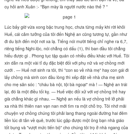
cụ hỏi anh Xuân :- "Bạn mày là người nước nào thế ? "
Lúc bấy giờ vừa xong bậc trung học, chưa từng mấy khi rời khỏi
Huế, cái cảm tưởng của tôi đến Nghệ an cũng tương tự, gần như
đi du lịch đến một nơi xa lạ. Tiếng nói mười tiếng chỉ nghe ra 6,7,
riêng tiếng Nghi-lộc, nói chẳng có dấu (1), thì ban đầu tôi chẳng
hiểu được gì . Phong tục tập quán có nhiều điều khác với Huế. Tôi
xin dẫn ra một vài tỉ dụ đặc biệt đối với phụ nữ và vợ chồng mới
cưới . — Huế nơi sinh ra tôi, thì "con so về nhà mẹ" hay con gái đi
lấy chồng mà sinh con đầu lòng thì xếp đặt về nhà cha mẹ sinh
cho mẹ săn sóc : "cháu bà nội, tội bà ngoại" mà ! — Nghệ an trái
lại, đó là một điều tối kỵ. — Huế việc đối xử với vợ chồng trẻ hay
già chẳng khác gì nhau. — Nghệ an nếu là vợ chồng trẻ lở phải
xa nhà thì thiên nan vạn nan mới tìm ra một chỗ trọ. Tôi nhớ mãi
chuyện vợ chồng chúng tôi phải lang thang ngoài đường hai đêm
liền lúc di tản về quê, trước lúc gặp được một ông bạn nhà giáo
tốt bụng và "vượt mức tiến bộ" cho chúng tôi trọ ở nhà ngang của