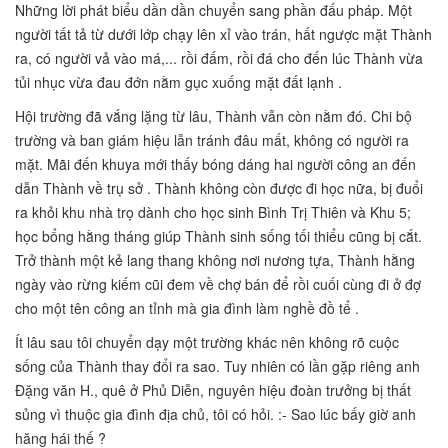
Những lời phát biểu dần dần chuyển sang phần đấu pháp. Một
người tất tả từ dưới lớp chạy lên xỉ vào trán, hất ngược mặt Thành
ra, có người vả vào má,... rồi đấm, rồi đá cho đến lúc Thành vừa
tủi nhục vừa đau đớn nằm gục xuống mặt đất lạnh .
Hội trường đã vắng lặng từ lâu, Thành vẫn còn nằm đó. Chi bộ
trường và ban giám hiệu lẫn tránh đâu mất, không có người ra
mặt. Mãi đến khuya mới thấy bóng dáng hai người công an đến
dẫn Thành về trụ sở . Thành không còn được đi học nữa, bị đuổi
ra khỏi khu nhà trọ dành cho học sinh Bình Trị Thiên và Khu 5;
học bổng hằng tháng giúp Thành sinh sống tối thiểu cũng bị cắt.
Trở thành một kẻ lang thang không nơi nương tựa, Thành hằng
ngày vào rừng kiếm cũi đem về chợ bán để rồi cuối cùng đi ở đợ
cho một tên công an tỉnh mà gia đình làm nghề đồ tể .
Ít lâu sau tôi chuyển dạy một trường khác nên không rõ cuộc
sống của Thành thay đổi ra sao. Tuy nhiên có lần gặp riêng anh
Đặng văn H., quê ở Phủ Diễn, nguyên hiệu đoàn trưởng bị thất
sủng vì thuộc gia đình địa chủ, tôi có hỏi. :- Sao lúc bấy giờ anh
hăng hái thế ?