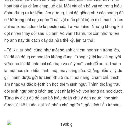
hoạt bắt đầu chậm chạp, uể oải. Một vài cán bộ vai vế trong hiệu
đoàn đứng ra tự kiểm làm gương, thái độ giống như các hoàng đế
sư tử trong bài ngụ ngôn "Loài vật mắc phải bệnh dịch hạch "(Les
animaux malades de la peste) của La Fontaine. Nhưng không khí
đột nhiên thay đổi sau lúc anh Võ văn Thành, tôi còn nhớ rõ tên
họ anh này dù cách đây đã nửa thế kỷ, lên tự thú :
- Tôi xin tự phê, cũng như một số anh chị em học sinh trong lớp,
tôi đã có động cơ học tập không đúng. Trong kỳ thi lục cá nguyệt
vừa qua tôi đã nhìn bài của bạn và có ý mở sách để xem. Thành
là một học sinh hiền lành, mặt mày sáng sủa. Chẳng hiểu vì lý do
gì Thành được gửi từ Liên Khu 5 ra. Ít nói năng, chăm chỉ, thích
âm nhạc và đặc biệt thích học thêm sinh ngữ. Thỉnh thoảng trau
dồi sinh ngữ bằng cách tập viết nhật ký với vốn liếng đã học được.
Từng ấy điều đủ để cán bộ hiệu đoàn chú ý đến người học sinh
được liệt kê thuộc loại "cá nhân chủ nghĩa ", gốc tích tiểu tư sản .