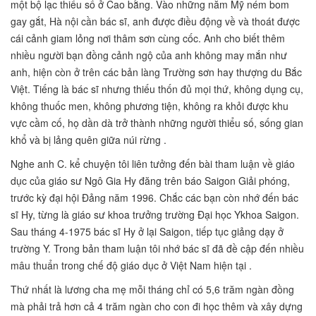
một bộ lạc thiểu số ở Cao bằng. Vào những năm Mỹ ném bom
gay gắt, Hà nội cần bác sĩ, anh được điều động về và thoát được
cái cảnh giam lỏng nơi thâm sơn cùng cốc. Anh cho biết thêm
nhiều người bạn đồng cảnh ngộ của anh không may mắn như
anh, hiện còn ở trên các bản làng Trường sơn hay thượng du Bắc
Việt. Tiếng là bác sĩ nhưng thiếu thốn đủ mọi thứ, không dụng cụ,
không thuốc men, không phương tiện, không ra khỏi được khu
vực cầm cố, họ dần dà trở thành những người thiểu số, sống gian
khổ và bị lảng quên giữa núi rừng .
Nghe anh C. kể chuyện tôi liên tưởng đến bài tham luận về giáo
dục của giáo sư Ngô Gia Hy đăng trên báo Saigon Giải phóng,
trước kỳ đại hội Đảng năm 1996. Chắc các bạn còn nhớ đến bác
sĩ Hy, từng là giáo sư khoa trưởng trường Đại học Ykhoa Saigon.
Sau tháng 4-1975 bác sĩ Hy ở lại Saigon, tiếp tục giảng dạy ở
trường Y. Trong bản tham luận tôi nhớ bác sĩ đã đề cập đến nhiều
mâu thuẩn trong chế độ giáo dục ở Việt Nam hiện tại .
Thứ nhất là lương cha mẹ mỗi tháng chỉ có 5,6 trăm ngàn đồng
mà phải trả hơn cả 4 trăm ngàn cho con đi học thêm và xây dựng