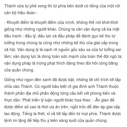
Thành vừa tự phê xong thì từ phía bên dưới có tiếng của một nữ
cán bộ hiệu đoàn :
- Khuyết điểm là khuyết điểm của mình, không thể nói khơi khơi
giống như những người khác. Chúng ta cần vận dụng cả ba mặt
đấu tranh : đấu lý, đấu lực và đấu pháp để đánh gục kẻ thù tư
tưởng trong chúng ta cũng như những kẻ thù của giai cấp trong
xã hội. Vân dụng lý là vạch rõ nguồn gốc sâu xa của tư tưởng sai
lầm; vận dụng lực là dùng toàn sức mạnh của toàn thể đội ngũ ta;
vận dụng pháp là trừng phạt thích đáng theo đòi hỏi công bằng
của quần chúng.
Giống như ngọn đèn xanh đã được bật, những lời chỉ trích tới tấp
chỉa vào Thành. Có người bảo biết rõ gia đình anh Thành thuộc
thành phần địa chủ phản động từng cấu kết với phong kiến và
thực dân. Phát triển lý luận người khác họa theo : -Ăn gian để
được điểm số cao là thói ưa ăn trên, ngồi trốc để đàn áp giai cấp
lao động. Tiếng la thét, xỉ vả tới tấp đến từ mọi phía. Thành được
lệnh im lặng để tiếp thu ý kiến sáng suốt của quần chúng.