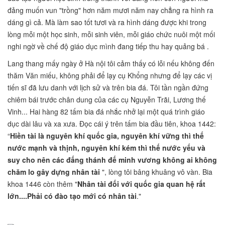
đảng muốn vun "trồng" hơn năm mươi năm nay chẳng ra hình ra
dáng gì cả. Mà làm sao tốt tươi và ra hình dáng được khi trong
lòng mỗi một học sinh, mỗi sinh viên, mỗi giáo chức nuôi một mối
nghi ngờ về chế độ giáo dục mình đang tiếp thu hay quảng bá .
Lang thang mấy ngày ở Hà nội tôi cảm thấy có lỗi nếu không đến
thăm Văn miếu, không phải để lạy cụ Khổng nhưng để lạy các vị
tiến sĩ đã lưu danh với lịch sử và trên bia đá. Tôi tần ngần đứng
chiêm bái trước chân dung của các cụ Nguyễn Trãi, Lương thế
Vinh... Hai hàng 82 tấm bia đá nhắc nhở lại một quá trình giáo
dục dài lâu và xa xưa. Đọc cái ý trên tấm bia đầu tiên, khoa 1442:
“
Hiền tài là nguyên khí quốc gia, nguyên khí vững thì thế
nước mạnh và thịnh, nguyên khí kém thì thế nước yếu và
suy cho nên các đấng thánh đế minh vương không ai không
chăm lo gây dựng nhân tài
", lòng tôi bâng khuâng vô vàn. Bia
khoa 1446 còn thêm "
Nhân tài đối với quốc gia quan hệ rất
lớn....Phải có đào tạo mới có nhân tài
."