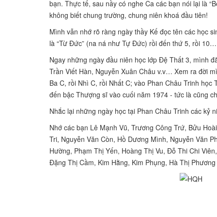
bạn. Thực tế,
sau nầy có nghe
Ca các bạn nói lại là 
không biết chung trường, chung niên khoá đầu tiên!
Mình vẫn nhớ rõ ràng ngày thầy Kế đọc tên các học s
là “Từ Đức” (na ná như Tự Đức) rồi đến thứ 5, rồi 10
Ngay những ngày đầu niên học lớp Đệ Thất 3, mình đ
Trần Viết Hàn,
Nguyễn Xuân
Châu v.v… Xem ra đời mìn
Ba C, rồi
Nhì C, rồi
Nhất C; vào Phan Châu Trinh học T
đến bậc Thượng sĩ vào cuối năm 1974 - tức là cũng chốt
Nhắc lại những ngày học tại Phan Châu Trinh các kỷ n
Nhớ các bạn Lê Mạnh Vũ, Trương Công Trứ, Bửu Hoài
Tri, Nguyễn Văn Còn, Hồ Dương
Mình, Nguyễn Văn Ph
Hường, Phạm Thị Yến, Hoàng Thị Vu, Đỗ Thi Chi Viên
Đặng Thị Cầm, Kim Hằng, Kim Phụng, Hà Thị Phươn