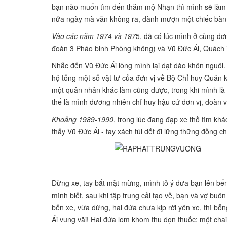
bạn nào muốn tìm đến thăm mộ Nhạn thì mình sẽ làm 
nửa
ngày mà vẫn không ra, đành mượn một chiếc bàn 
Vào các năm 1974 và 197
5, đã có lúc mình ở cùng đ
đoàn 3 Pháo binh Phòng không) và Vũ Đức Ái, Quách 
Nhắc đến Vũ Đức Ái lòng
mình lại dạt dào khôn nguôi
hộ tống một số vật tư của đơn vị về Bộ Chỉ
huy Quân 
một quân nhân khác làm cũng được, trong khi mình là 
thế là mình đương nhiên chỉ huy hậu cứ đơn vị, đoàn v
Khoảng 1989-1990
, trong lúc đang đạp xe thồ tìm k
thấy Vũ Đức Ái - tay xách túi dết đi lững thững đồng c
Dừng xe, tay bắt mặt mừng, mình tỏ ý đưa bạn lên b
mình biết, sau khi tập trung cải tạo về, bạn và vợ bu
bến xe, vừa dừng, hai đứa chưa kịp rời yên xe, thì bỗn
Ái vung vãi! Hai đứa lom khom thu dọn thuốc: một chai 