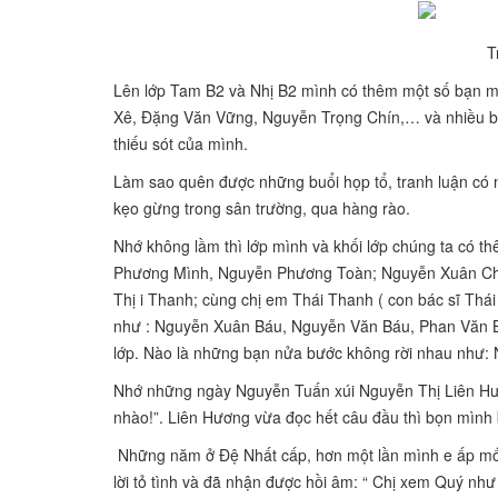
T
Lên lớp Tam B2 và Nhị B2 mình có thêm một số bạn 
Xê, Đặng Văn Vững, Nguyễn Trọng Chín,… và nhiều bạn
thiếu sót của mình.
Làm sao quên được những buổi họp tổ, tranh luận có nh
kẹo gừng trong sân trường, qua hàng rào.
Nhớ không lầm thì lớp mình và khối lớp chúng ta có t
Phương Mình, Nguyễn Phương Toàn; Nguyễn Xuân Ch
Thị i Thanh; cùng chị em Thái Thanh ( con bác sĩ Thá
như : Nguyễn
Xuân Báu, Nguyễn Văn Báu, Phan Văn B
lớp. Nào là những bạn nửa bước không rời nhau nh
Nhớ những ngày Nguyễn Tuấn xúi Nguyễn Thị Liên Hươn
nhào!”.
Liên Hương vừa đọc hết câu đầu thì bọn mình 
Những năm ở Đệ Nhất cấp, hơn một lần mình e ấp mối
lời tỏ tình và đã nhận được hồi âm: “ Chị xem Quý như 