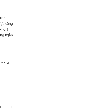
sinh
ược cũng
 khôn!
ông ngần
ừng vì