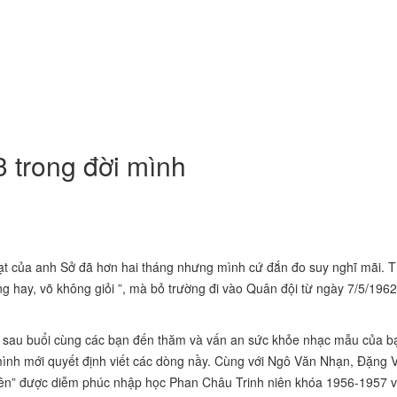
 trong đời mình
ạt của anh Sở đã hơn hai tháng nhưng mình cứ đắn đo suy nghĩ mãi. T
g hay, võ không giỏi ”, mà bỏ trường đi vào Quân đội từ ngày 7/5/1962
 sau buổi cùng các bạn đến thăm và vấn an sức
khỏe nhạc mẫu của bạ
, mình mới quyết định viết các dòng nầy. Cùng với Ngô Văn Nhạn, Đặng 
ên” được diễm phúc nhập học Phan Châu Trinh niên khóa 1956-1957 v