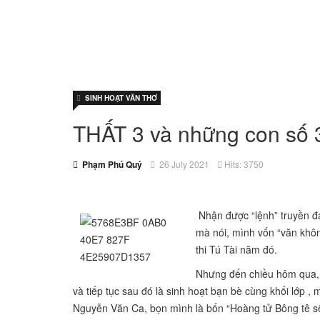
SINH HOẠT VĂN THƠ
THẤT 3 và những con số 3
Phạm Phú Quý
26 July 2021
Hits: 3750
Nhận được “lệnh” truyền đ
mà nói, mình vốn “văn khôn
thi Tú Tài năm đó.
Nhưng đến chiều hôm qua,
và tiếp tục sau đó là sinh hoạt bạn bè cùng khối lớp 
Nguyễn Văn Ca, bọn mình là bốn “Hoàng tử Bông tê s