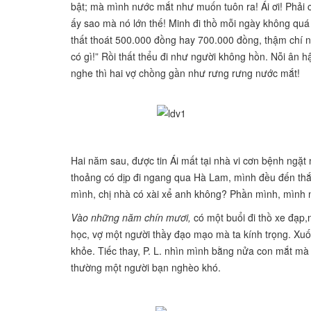
bật; mà mình nước mắt như muốn tuôn ra! Ái ơi! Phải
ấy sao mà nó lớn thế! Minh đi thồ mỗi ngày không quá 1
thất thoát 500.000 đồng hay 700.000 đồng, thậm chí nh
có gì!” Rồi thất thểu đi như người không hồn. Nỗi ân 
nghe thì hai vợ chồng gần như rưng rưng nước mắt!
Hai năm sau, được tin Ái mất tại nhà vi cơn bệnh ngặ
thoảng có dịp đi ngang qua Hà Lam, mình đều đến thắ
mình, chị nhà có
xài xể anh không? Phần mình, mình n
Vào những năm chín mươi,
có một buổi đi thồ xe đạp,
học, vợ một người thầy đạo mạo mà ta kính trọng.
Xuố
khỏe. Tiếc thay, P. L. nhìn
mình bằng nửa con mắt mà t
thường một người bạn nghèo khó.