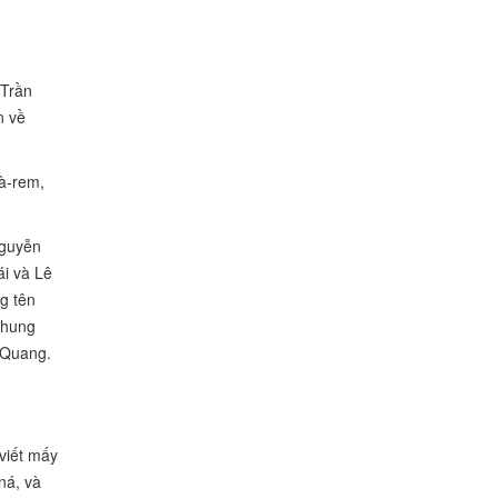
 Trần
n về
cà-rem,
Nguyễn
ái và Lê
g tên
chung
 Quang.
viết mấy
ná, và