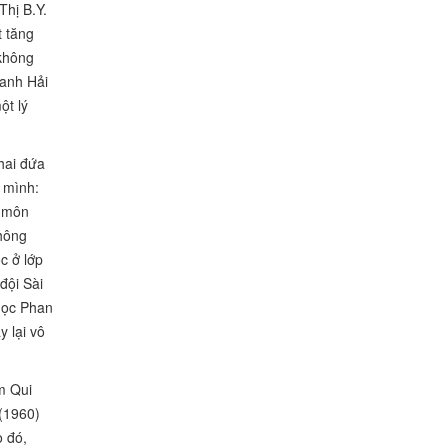
Thị B.Y.
 tăng
 không
 anh Hải
ột lý
hai đứa
 mình:
u môn
không
c ở lớp
đội Sài
học Phan
 lại vô
m Qui
 (1960)
o đó,