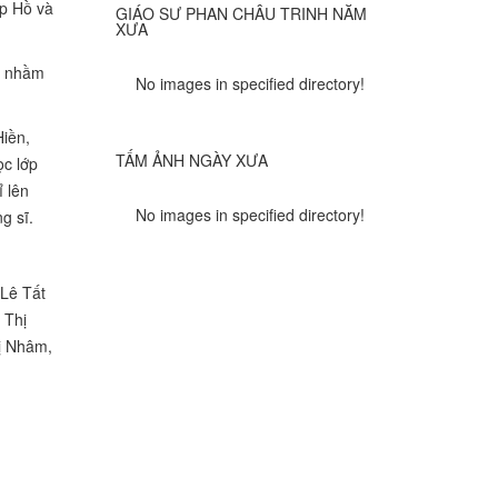
ặp Hồ và
GIÁO SƯ PHAN CHÂU TRINH NĂM
XƯA
c nhầm
No images in specified directory!
iền,
TẤM ẢNH NGÀY XƯA
ọc lớp
 lên
No images in specified directory!
g sĩ.
Lê Tất
 Thị
ị Nhâm,