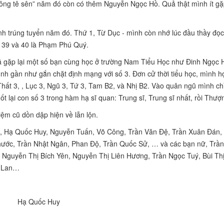
“Bông tê sên” năm đó còn có thêm Nguyễn Ngọc Hồ. Quả thật mình ít g
inh trúng tuyển năm đó. Thứ 1, Từ Dục - mình còn nhớ lúc đầu thầy đọ
… 39 và 40 là Phạm Phú Quý.
ã gặp lại một số bạn cùng học ở trường Nam Tiểu Học như Đinh Ngọc H
h gần như gắn chặt định mạng với số 3. Đơn cử thời tiểu học, mình h
hất 3, , Lục 3, Ngũ 3, Tứ 3, Tam B2, và Nhị B2.
Vào quân ngũ mình chỉ
 lại con số 3 trong hàm hạ sĩ quan: Trung sĩ, Trung sĩ nhất, rồi Thượn
iệm cũ dồn dập hiện về lẫn lộn.
, Hạ Quốc Huy, Nguyễn Tuấn, Võ Công, Trần Văn Đệ, Trần Xuân Đán, 
ước, Trần Nhật Ngân, Phan Độ, Trần Quốc Sử, … và các bạn nữ, Trần
, Nguyễn Thị Bích Yên, Nguyễn Thị Liên Hương, Trần Ngọc Tuý,
Bùi Th
g Lan…
Hạ Quốc Huy