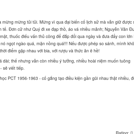
à mừng mừng tủi tủi. Mừng vì qua đại biến cố lịch sử mà vẫn giữ được 
nh tế. Đơn cử như Quý đi xe đạp thồ, áo vá nhiều mảnh; Nguyễn Văn Đ
ợu mật, thuốc điếu vấn thủ công để đắp đổi qua ngày và đưa đẩy con lớn
 nó ngọt ngào quá, mặn nồng quá!!! Nếu được phép so sánh, mình kh
hời điểm gặp nhau với bia, với rượu và thức ăn ê hề!
uá dài; thế nhưng vẫn còn nhiều ý tưởng, nhiều hoài niệm muốn tuông
sẽ viết tiếp.
học PCT 1956-1963 - cố gắng tạo điều kiện gần gũi nhau thật nhiều, đ
Rating: