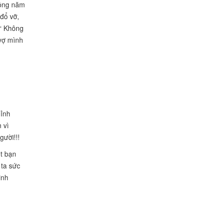
đồng năm
 đổ vỡ,
 “ Không
 vợ mình
hỉnh
 vì
gười!!!
ột bạn
 ta sức
inh