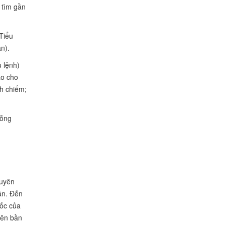
 tìm gần
Tiểu
n).
 lệnh)
ao cho
nh chiếm;
bỗng
huyên
án. Đến
uốc của
lên bần