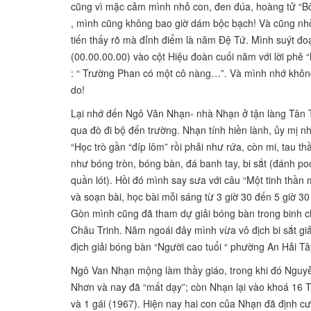
cũng vì mặc cảm mình nhỏ con, đen đúa, hoàng tử “Bô
, mình cũng không bao giờ dám bộc bạch! Và cũng nh
tiến thấy rõ mà đỉnh điểm là năm Đệ Tứ. Mình suýt đoạ
(00.00.00.00) vào cột Hiệu
đoàn cuối năm với lời phê 
: “ Trường Phan có một cô nàng…”. Và mình nhớ khôn
do!
Lại nhớ đến Ngô Văn Nhạn- nhà Nhạn ở tận làng Tân T
qua đò đi bộ đến trường. Nhạn tính
hiền lành, ủy mị n
“Học trò gần “đíp lôm” rồi phải như rứa, còn mi, tau t
như bóng tròn, bóng bàn, đá banh tay, bi sắt (đánh poo
quần lót). Hồi đó mình say sưa với câu “Một tinh thần
và soạn bài, học bài mỗi sáng từ 3 giờ 30 đến 5 giờ 30 
Gòn mình cũng đã tham dự giải bóng bàn trong binh c
Châu Trinh. Năm ngoái đây mình vừa vô địch bi sắt gi
địch giải bóng bàn “Người cao tuổi “ phường An Hải Tâ
Ngô Van Nhạn mộng làm thầy giáo, trong khi đó Nguy
Nhơn và nay đã “mất dạy”; còn Nhạn lại vào khoá 16 Th
và 1 gái (1967). Hiện nay hai con của Nhạn đã định 