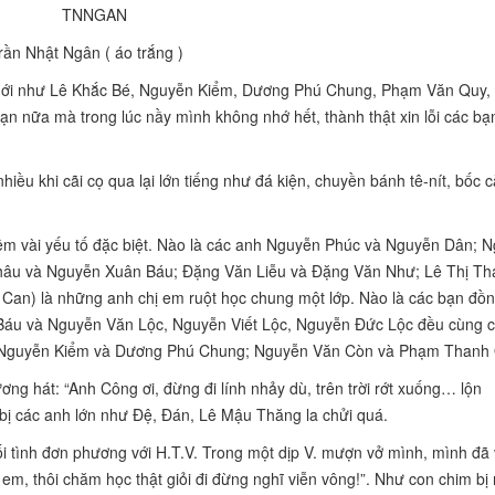
rần Nhật Ngân ( áo trắng )
mới như Lê Khắc Bé, Nguyễn Kiểm, Dương Phú Chung, Phạm Văn Quy,
 nữa mà trong lúc nầy mình không nhớ hết, thành thật xin lỗi các bạ
iều khi cãi cọ qua lại lớn tiếng như đá kiện, chuyền bánh tê-nít, bốc 
hêm vài yếu tố đặc biệt. Nào là các anh Nguyễn Phúc và Nguyễn Dân; 
âu và Nguyễn Xuân Báu; Đặng Văn Liễu và Đặng Văn Như;
Lê Thị Th
i Can) là những anh chị em ruột học chung một lớp. Nào là các bạn đồn
áu và Nguyễn Văn Lộc, Nguyễn Viết Lộc,
Nguyễn Đức Lộc đều cùng 
ư: Nguyễn Kiểm và Dương Phú Chung; Nguyễn Văn Còn và Phạm Thanh
g hát: “Anh Công ơi, đừng đi lính nhảy dù, trên trời rớt xuống…
lộn
bị các anh lớn như Đệ, Đán, Lê Mậu Thăng la chửi quá.
 tình đơn phương với H.T.V. Trong một dịp V. mượn
vở mình, mình đã 
em, thôi chăm học thật giỏi đi đừng nghĩ viễn vông!”. Như con chim bị 