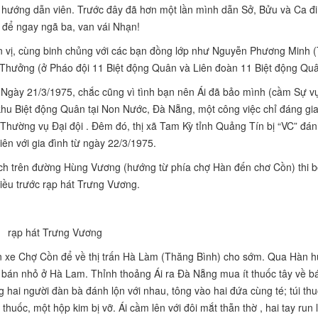
hướng dẫn viên. Trước đây đã hơn một lần mình dẫn Sở, Bửu và Ca đi
để ngay ngã ba, van vái Nhạn!
ơn vị, cùng binh chủng với các bạn đồng lớp như Nguyễn Phương Minh (
Thưởng (ở Pháo đội 11 Biệt động Quân và Liên đoàn 11 Biệt động Quâ
. Ngày 21/3/1975, chắc cũng vì tình bạn nên Ái đã bảo mình (cầm Sự vụ
khu
Biệt động Quân tại Non Nước, Đà Nẵng, một công việc chỉ đáng gi
Thường vụ Đại đội . Đêm đó, thị xã Tam Kỳ tỉnh Quảng Tín bị “VC” đá
iên với gia đình từ ngày 22/3/1975.
hách trên đường Hùng Vương (hướng từ phía chợ Hàn đến chơ Cồn) thi 
hiều trước rạp hát Trưng Vương.
rạp hát Trưng Vương
ến xe Chợ Cồn để về thị trấn Hà Làm (Thăng Bình) cho sớm. Qua Hàn 
ôn bán nhỏ ở Hà Lam. Thỉnh thoảng Ái ra Đà Nẵng mua ít thuốc tây về b
g hai người đàn bà đánh lộn với nhau, tông vào hai đứa cùng té; túi th
thuốc, một hộp kim bị vỡ. Ái cầm lên với đôi mắt thẫn thờ , hai tay run 