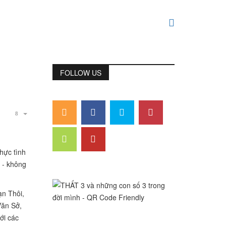
FOLLOW US
hực tình
 - không
n Thôi,
Văn Sở,
ới các