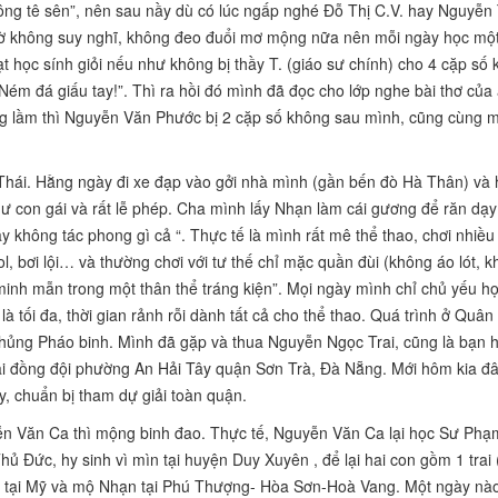
ng tê sên”, nên sau nầy dù có lúc ngấp nghé Đỗ Thị C.V. hay Nguyễn 
ờ không suy nghĩ, không đeo đuổi mơ mộng nữa nên mỗi ngày học một
t học sính giỏi nếu như không bị thầy T. (giáo sư chính) cho 4 cặp số
“Ném đá giấu tay!”. Thì ra hồi đó mình đã đọc cho lớp nghe bài thơ của
g lầm thì Nguyễn Văn Phước bị 2 cặp số không sau mình, cũng cùng m
hái. Hằng ngày đi xe đạp vào gởi nhà mình (gần bến đò Hà Thân) và 
hư con gái và rất lễ phép. Cha mình lấy Nhạn làm cái gương để răn dạy
hầy không tác phong gì cả “.
Thực tế
là mình rất mê thể thao, chơi nhiề
l, bơi lội… và thường chơi với tư thế chỉ mặc quần đùi (không áo lót, 
 minh mẫn trong một thân thể tráng kiện”. Mọi ngày mình chỉ chủ yếu họ
là tối đa, thời gian rảnh rỗi dành tất cả cho thể thao. Quá trình ở Quân 
hủng Pháo binh. Mình đã gặp và thua Nguyễn Ngọc Trai, cũng là bạn 
ải đồng đội phường An Hải Tây quận Sơn Trà, Đà Nẵng. Mới hôm kia đây
y, chuẩn bị tham dự giải toàn quận.
ễn Văn Ca thì mộng binh đao. Thực tế, Nguyễn Văn Ca lại học Sư Phạ
ủ Đức, hy sinh vì mìn tại huyện Duy Xuyên , để lại hai con gồm 1 trai
cư tại Mỹ và mộ Nhạn tại Phú Thượng- Hòa Sơn-Hoà Vang. Một ngày nà