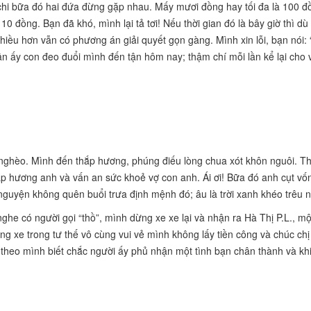
 chi bữa đó hai đứa đừng gặp nhau. Mấy mươi đồng hay tối đa là 100 
0 đồng. Bạn đã khó, mình lại tả tơi! Nếu thời gian đó là bây giờ thì dù
iều hơn vẫn có phương án giải quyết gọn gàng. Mình xin lỗi, bạn nói:
hận ấy con đeo đuổi mình đến tận hôm nay; thậm chí mỗi lần kể lại cho
t nghèo. Mình đến thắp hương, phúng điếu lòng chua xót khôn nguôi. T
p hương anh và vấn an sức khoẻ vợ con anh. Ái ơi! Bữa đó anh cụt vốn
guyện không quên buổi trưa định mệnh đó; âu là trời xanh khéo trêu n
nghe có người gọi “thồ”, mình dừng xe xe lại và nhận ra Hà Thị P.L., m
ng xe trong tư thế vô cùng vui vẻ mình không lấy tiền công và chúc chị
heo mình biết chắc người ấy phủ nhận một tình bạn chân thành
và kh