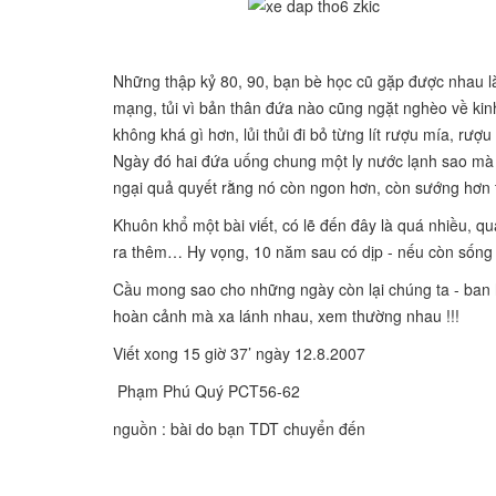
Những thập kỷ 80, 90, bạn bè học cũ gặp được nhau
l
mạng, tủi vì bản thân đứa nào cũng ngặt nghèo về ki
không khá gì hơn, lủi thủi đi bỏ từng lít rượu mía, rư
Ngày đó hai đứa uống chung một ly nước lạnh sao mà
ngại quả quyết rằng nó còn ngon hơn, còn sướng hơn t
Khuôn khổ một bài viết, có lẽ đến đây là quá nhiều, q
ra
thêm… Hy vọng, 10 năm sau có dịp - nếu còn sống - 
Cầu mong sao cho những ngày còn lại chúng ta - ban 
hoàn cảnh mà xa lánh nhau, xem thường nhau !!!
Viết xong 15 giờ 37’ ngày 12.8.2007
Phạm Phú Quý PCT56-62
nguồn : bài do bạn TDT chuyển đến