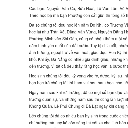
Các bạn: Nguyễn Văn Ca, Bửu Hoài, Lê Văn Lân, Võ V
Theo học bạ mà bạn Phương còn cất giữ, thì tổng số h
Đa số chúng tôi đều học lên năm Đệ Nhị, có Trương 
học lại như Trần Xê, Đặng Văn Vững, Nguyễn Đăng Ho
Phương Minh vào Sài Gòn, cũng có nhận thêm một số 
năm bình yên nhất của đất nước. Tuy bị chia cắt, nh
ảnh hưởng, ngoại trừ về văn hoá, giáo dục. Hoa Kỳ thì 
khổ. Khi ấy, Đà Nẵng có nhiều gia đình giàu, nhưng k
đến trường, vì tất cả đều thấy rằng học vấn là bước t
Học sinh chúng tôi đều kỳ vọng vào “y, dược, kỹ, sư, 
bọn học trò chúng tôi thì ham vui hơn ham học, cho nê
Ngay năm sau khi rời trường, đã có một số bạn đậu và
trường quân sự, và những năm sau thì cũng lần lượt n
Không Quân, Lê Phú Chung đi Đà Lạt ngay khi đang 
Lớp chúng tôi đã có nhiều bạn hy sinh trong cuộc chiế
chí hướng mà nay kẻ còn sống thì xót xa cho linh hồn