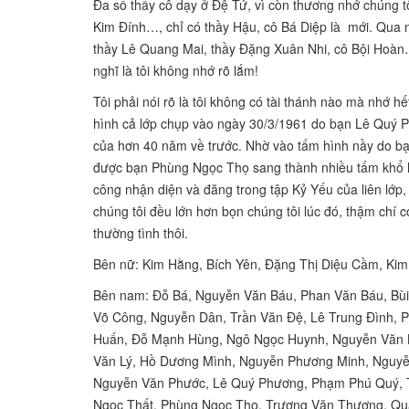
Đa số thầy cô dạy ở Đệ Tứ, vì còn thương nhớ chúng tô
Kim Đính…, chỉ có thầy Hậu, cô Bá Diệp là mới. Qua 
thầy Lê Quang Mai, thầy Đặng Xuân Nhi, cô Bội Hoàn…
nghĩ là tôi không nhớ rõ lắm!
Tôi phải nói rõ là tôi không có tài thánh nào mà nhớ 
hình cả lớp chụp vào ngày 30/3/1961 do bạn Lê Quý Phư
của hơn 40 năm về trước. Nhờ vào tấm hình nầy do b
được bạn Phùng Ngọc Thọ sang thành nhiều tấm khổ 
công nhận diện và đăng trong tập Kỷ Yếu của liên lớp, c
chúng tôi đều lớn hơn bọn chúng tôi lúc đó, thậm chí 
thường tình thôi.
Bên nữ: Kim Hằng, Bích Yên, Đặng Thị Diệu Cầm, Kim 
Bên nam: Đỗ Bá, Nguyễn Văn Báu, Phan Văn Báu, Bù
Võ Công, Nguyễn Dân, Trần Văn Đệ, Lê Trung Đình, 
Huấn, Đỗ Mạnh Hùng, Ngô Ngọc Huynh, Nguyễn Văn K
Văn Lý, Hồ Dương Mình, Nguyễn Phương Minh, Nguyễ
Nguyễn Văn Phước, Lê Quý Phương, Phạm Phú Quý, 
Ngọc Thất, Phùng Ngọc Thọ, Trương Văn Thương, Qu