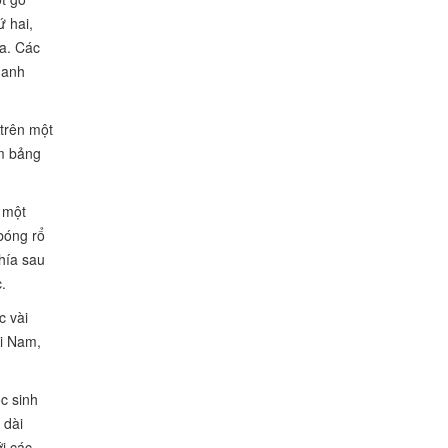
ứ hai,
ha. Các
hanh
 trên một
ấm bảng
 một
bóng rổ
hía sau
.
c vài
ải Nam,
c sinh
 dài
i các