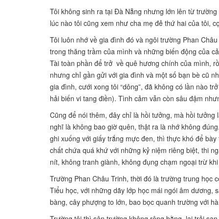
Tôi không sinh ra tại Đà Nẵng nhưng lớn lên từ trườn
lúc nào tôi cũng xem như cha mẹ đẻ thứ hai của tôi, cọ
Tôi luôn nhớ về gia đình đó và ngôi trường Phan Châu 
trong thăng trầm của mình và những biến động của cả 
Tài toàn phần để trở về quê hương chính của mình, rồi 
nhưng chỉ gần gửi với gia đình và một số bạn bè cũ nh
gia đình, cưới xong tôi “dông”, đã không có lần nào t
hải biến vi tang điền). Tình cảm vẫn còn sâu đậm như
Cũng để nói thêm, đây chỉ là hồi tưởng, mà hồi tưởng l
nghĩ là không bao giờ quên, thật ra là nhớ không đúng
ghi xuống với giấy trắng mực đen, thì thực khó để bày
chất chứa quá khứ với những kỷ niệm riêng biệt, thi ng
nít, không tranh giành, không đụng chạm ngoại trừ kh
Trường Phan Châu Trinh, thời đó là trường trung học 
Tiểu học, với những dãy lớp học mái ngói âm dương, 
bàng, cây phượng to lớn, bao bọc quanh trường với hà
Trường tôi thì sân trường không rộng bằng, lại trải sạ