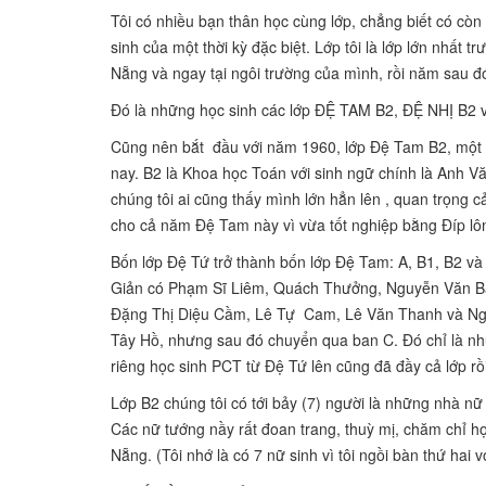
Tôi có nhiều bạn thân học cùng lớp, chẳng biết có còn 
sinh của một thời kỳ đặc biệt. Lớp tôi là lớp lớn nhất t
Nẵng và ngay tại ngôi trường của mình, rồi năm sau đó 
Đó là những học sinh các lớp ĐỆ TAM B2, ĐỆ NHỊ B2
Cũng nên bắt đầu với năm 1960, lớp Đệ Tam B2, một n
nay. B2 là Khoa học Toán với sinh ngữ chính là Anh V
chúng tôi ai cũng thấy mình lớn hẳn lên , quan trọng cả
cho cả năm Đệ Tam này vì vừa tốt nghiệp bằng Đíp lô
Bốn lớp Đệ Tứ trở thành bốn lớp Đệ Tam: A, B1, B2 v
Giản có Phạm Sĩ Liêm, Quách Thưởng, Nguyễn Văn Bá
Đặng Thị Diệu Cầm, Lê Tự Cam, Lê Văn Thanh và Nguy
Tây Hồ, nhưng sau đó chuyển qua ban C. Đó chỉ là nhữ
riêng học sinh PCT từ Đệ Tứ lên cũng đã đầy cả lớp r
Lớp B2 chúng tôi có tới bảy (7) người là những nhà nữ 
Các nữ tướng nầy rất đoan trang, thuỳ mị, chăm chỉ học
Nẵng. (Tôi nhớ là có 7 nữ sinh vì tôi ngồi bàn thứ hai vớ