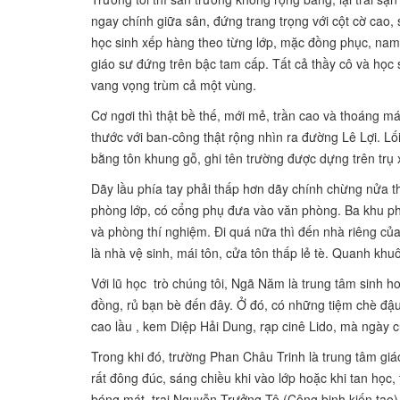
ngay chính giữa sân, đứng trang trọng với cột cờ cao,
học sinh xếp hàng theo từng lớp, mặc đồng phục, nam s
giáo sư đứng trên bậc tam cấp. Tất cả thầy cô và học 
vang vọng trùm cả một vùng.
Cơ ngơi thì thật bề thế, mới mẻ, trần cao và thoáng m
thước với ban-công thật rộng nhìn ra đường Lê Lợi. Lối
bằng tôn khung gỗ, ghi tên trường được dựng trên trụ
Dãy lầu phía tay phải thấp hơn dãy chính chừng nửa th
phòng lớp, có cổng phụ đưa vào văn phòng. Ba khu phò
và phòng thí nghiệm. Đi quá nữa thì đến nhà riêng của
là nhà vệ sinh, mái tôn, cửa tôn thấp lẻ tè. Quanh kh
Với lũ học trò chúng tôi, Ngã Năm là trung tâm sinh hoạ
đồng, rủ bạn bè đến đây. Ở đó, có những tiệm chè đậu
cao lầu , kem Diệp Hải Dung, rạp cinê Lido, mà ngày
Trong khi đó, trường Phan Châu Trinh là trung tâm g
rất đông đúc, sáng chiều khi vào lớp hoặc khi tan học
bóng mát, trại Nguyễn Trưởng Tộ (Công binh kiến tạo) đ