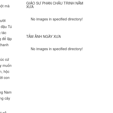
GIÁO SƯ PHAN CHÂU TRINH NĂM
uột mà
XƯA
No images in specified directory!
gười
i đậu Tú
 tác
TẤM ẢNH NGÀY XƯA
g để lập
 thanh
No images in specified directory!
lúc cứ
Nay muốn
n, hộc
ời con
ường Nam
ng cây
ột gỗ