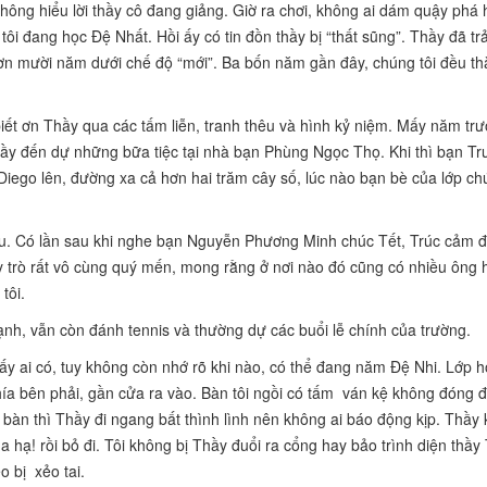
 thông hiểu lời thầy cô đang giảng. Giờ ra chơi, không ai dám quậy phá
tôi đang học Đệ Nhất. Hồi ấy có tin đồn thầy bị “thất sũng”. Thầy đã tr
n mười năm dưới chế độ “mới”. Ba bốn năm gần đây, chúng tôi đều t
iết ơn Thầy qua các tấm liễn, tranh thêu và hình kỷ niệm. Mấy năm trư
hầy đến dự những bữa tiệc tại nhà bạn Phùng Ngọc Thọ. Khi thì bạn T
 Diego lên, đường xa cả hơn hai trăm cây số, lúc nào bạn bè của lớp ch
ậu. Có lần sau khi nghe bạn Nguyễn Phương Minh chúc Tết, Trúc cảm 
ầy trò rất vô cùng quý mến, mong rằng ở nơi nào đó cũng có nhiều ông 
tôi.
nh, vẫn còn đánh tennis và thường dự các buổi lễ chính của trường.
y ai có, tuy không còn nhớ rõ khi nào, có thể đang năm Đệ Nhi. Lớp h
hía bên phải, gần cửa ra vào. Bàn tôi ngồi có tấm ván kệ không đóng 
 bàn thì Thầy đi ngang bất thình lình nên không ai báo động kịp. Thầy 
ha hạ! rồi bỏ đi. Tôi không bị Thầy đuổi ra cổng hay bảo trình diện thầy
 bị xẻo tai.