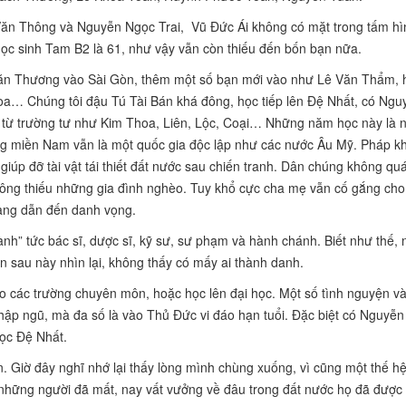
ăn Thông và Nguyễn Ngọc Trai, Vũ Đức Ái không có mặt trong tấm hì
ọc sinh Tam B2 là 61, như vậy vẫn còn thiếu đến bốn bạn nữa.
Văn Thương vào Sài Gòn, thêm một số bạn mới vào như Lê Văn Thẩm, 
a… Chúng tôi đậu Tú Tài Bán khá đông, học tiếp lên Đệ Nhất, có Ngu
từ trường tư như Kim Thoa, Liên, Lộc, Coại… Những năm học này là 
ưng miền Nam vẫn là một quốc gia độc lập như các nước Âu Mỹ. Pháp k
giúp đỡ tài vật tái thiết đất nước sau chiến tranh. Dân chúng không quá
hông thiếu những gia đình nghèo. Tuy khổ cực cha mẹ vẫn cố gắng cho
hang dẫn đến danh vọng.
hành” tức bác sĩ, dược sĩ, kỹ sư, sư phạm và hành chánh. Biết như thế,
n sau này nhìn lại, không thấy có mấy ai thành danh.
o các trường chuyên môn, hoặc học lên đại học. Một số tình nguyện v
hập ngũ, mà đa số là vào Thủ Đức vi đáo hạn tuổi. Đặc biệt có Nguyễn
học Đệ Nhất.
n. Giờ đây nghĩ nhớ lại thấy lòng mình chùng xuống, vì cũng một thế h
 những người đã mất, nay vất vưởng về đâu trong đất nước họ đã được 