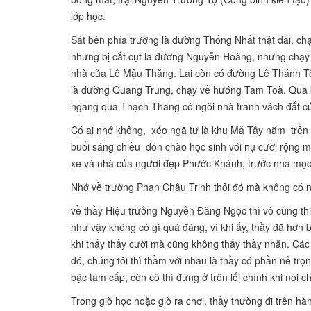
lớp học.
Sát bên phía trường là đường Thống Nhất thật dài, c
nhưng bị cắt cụt là đường Nguyễn Hoàng, nhưng chạy
nhà của Lê Mậu Thăng. Lại còn có đường Lê Thánh Tô
là đường Quang Trung, chạy về hướng Tam Toà. Qua 
ngang qua Thạch Thang có ngôi nhà tranh vách đất 
Có ai nhớ không, xéo ngã tư là khu Mả Tây nằm trên đồ
buổi sáng chiều đón chào học sinh với nụ cười rộng mở
xe và nhà của người đẹp Phước Khánh, trước nhà mọc lê
Nhớ về trường Phan Châu Trinh thôi đó mà không có 
về thầy Hiệu trưởng Nguyễn Đăng Ngọc thì vô cùng th
như vậy không có gì quá đáng, vì khi ấy, thầy đã hơn 
khi thấy thầy cười mà cũng không thấy thầy nhăn. Các g
đó, chúng tôi thì thầm với nhau là thầy có phần nễ trọ
bậc tam cấp, còn cô thì đứng ở trên lối chính khi nói c
Trong giờ học hoặc giờ ra chơi, thầy thường đi trên hà