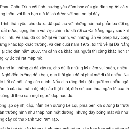
g Phan Châu Trinh với tình thương yêu đùm bọc của gia đình người cô r
ng thêm với tình bạn mà tôi có được với bạn bè tại đây.
Trinh thân yêu, cho dù xa đã quá lâu với những hơn hai phần ba đời n
đất nước, cộng thêm với việc chính tôi đã rời xa Đà Nẵng ngay sau kh
đi lính. Về sau, đã có trở lại về thành, với những lần về phép hay công
ưng khác lớp khác trường, và đến cuối năm 1972, tôi trở về lại Đà Nẵn
rở lại cho đến năm 2007, thì cảnh đã khác mà người thì càng khác hơn (
ng ký ức thì rất mập mờ.
à nhớ lại những gì đã xảy ra, cho dù là những kỷ niệm vui buồn, nhiều 
. Nghĩ đến trường đến bạn, qua thời gian đã bị phai mờ đi rất nhiều. 
 tỏ hết cả nỗi lòng của mình. Nếu cho rằng đời một người có nhiều ngă
ăn tủ của ba năm đệ nhị cấp thật ít ỏi, đơn sơ, còn thua ngăn tủ của th
i cùng đi theo sau một người đẹp nào đó.
công lập đệ nhị cấp, nằm trên đường Lê Lợi, phía bên kia đường là tr
sân trường hình như thấp hơn mặt đường, nhưng đầy bóng mát với nhữ
ng cây cổ thụ xanh tươi rậm rạp.
n cát lơ thơ vài cây bàng và phuợng mới trồng, còn bao bọc với những c