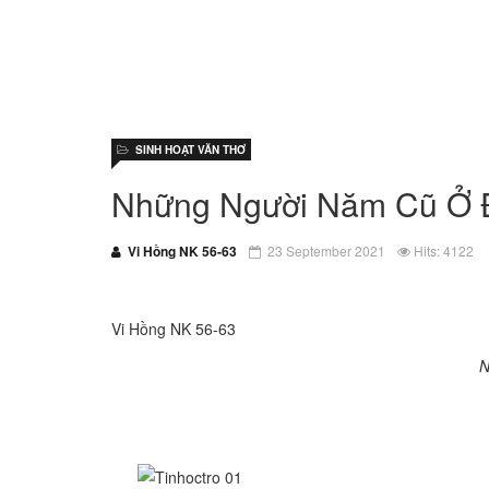
SINH HOẠT VĂN THƠ
Những Người Năm Cũ Ở 
Vi Hồng NK 56-63
23 September 2021
Hits: 4122
Vi Hồng NK 56-63
N