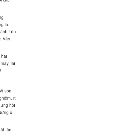
ng
g là
hánh Tôn
o Vân,
 hai
máy, lái
!
Ví von
ghiêm, ít
hưng hồi
 đứng ở
ật tận