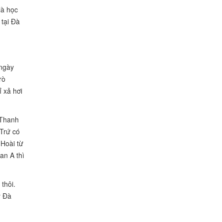
là học
 tại Đà
 ngày
rò
ỉ xả hơi
 Thanh
Trứ có
Hoài từ
an A thì
thôi.
y Đà