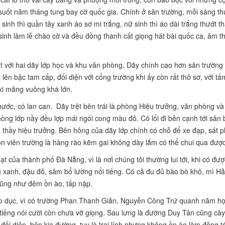
 suốt năm tháng tung bay cờ quốc gia. Chính ở sân trường, mỗi sáng th
inh thì quần tây xanh áo sơ mi trắng, nữ sinh thì áo dài trắng thướt t
sinh làm lễ chào cờ và đều đồng thanh cất giọng hát bài quốc ca, âm t
át với hai dãy lớp học và khu văn phòng. Dãy chính cao hơn sân trường
 lên bậc tam cấp, đối diện với cổng trường khi ấy còn rất thô sơ, với t
 xi măng vuông khá lớn.
ước, có lan can. Dãy trệt bên trái là phòng Hiệu trưởng, văn phòng và
ng lớp nầy đều lợp mái ngói cong màu đỏ. Có lối đi bên cạnh tới sân 
 thầy hiệu trưởng. Bên hông của dãy lớp chính có chỗ để xe đạp, sát p
uôn viên trường là hàng rào kẽm gai không dày lắm có thể chui qua được
t của thành phố Đà Nẵng, vì là nơi chúng tôi thường lui tới, khi có đượ
 xanh, đậu đỏ, sâm bổ lường nổi tiếng. Có cả đu đủ bào bò khô, mì H
 cũng như đêm ồn ào, tấp nập.
iáo dục, vì có trường Phan Thanh Giản, Nguyễn Công Trứ quanh năm họ
, tiếng nói cười còn chưa vỡ giọng. Sau lưng là đường Duy Tân cũng cây
ối diện, bên kia đường, tuy là trại lính nhưng không ồn ào làm động tớ