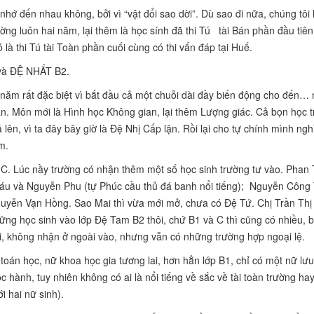
nhớ đến nhau không, bởi vì “vật đổi sao dời”. Dù sao đi nữa, chúng tôi 
rường luôn hai năm, lại thêm là học sính đã thi Tú tài Bán phần đầu tiên
là thi Tú tài Toàn phần cuối cùng có thi vấn đáp tại Huế.
 và ĐỆ NHẤT B2.
ăm rất đặc biệt vì bắt đầu cả một chuỗi dài đầy biến động cho đến…
ăn. Môn mới là Hình học Không gian, lại thêm Lượng giác. Cả bọn học t
 lên, vì ta đây bây giờ là Đệ Nhị Cấp lận. Rồi lại cho tự chính mình ngh
m.
à C. Lúc nầy trường có nhận thêm một số học sinh trường tư vào. Phan
u và Nguyễn Phu (tự Phúc cầu thủ đá banh nổi tiếng); Nguyễn Công 
ễn Vạn Hồng. Sao Mai thì vừa mới mở, chưa có Đệ Tứ. Chị Trần Thị 
ng học sinh vào lớp Đệ Tam B2 thôi, chứ B1 và C thì cũng có nhiều, b
ồi, không nhận ở ngoài vào, nhưng vẫn có những trường hợp ngoại lệ.
toán học, nữ khoa học gia tương lai, hơn hẳn lớp B1, chỉ có một nữ lưu 
 hành, tuy nhiên không có ai là nổi tiếng về sắc về tài toàn trường ha
i hai nữ sinh).