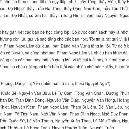
i nên lên theo chúng tôi mà dạy tiếp, như thầy Tòng, thầy Viên, thầy 
năm Đệ Nhị có thầy Trần Đại Tăng, thầy Đặng Như Đức, thầy Tôn Thất
 Lên Đệ Nhất, cô Gia Lai, thầy Trương Đình Thiện, thầy Nguyễn Ngọc 
hết hay gần hết các bạn bè học cùng lớp. Có được danh sách nầy là nhờ
ơng còn lưu giữ và sao tặng cho các bạn học. Tôi tin là rất quý vì là
ạn Phạm Ngọc Lâm gửi qua, bạn Đặng Văn Vững tặng lại tôi. Từ đó ở 
lớn cỡ 30x40, và cũng nhờ bạn Phạm Ngọc Lâm và nhiều bạn khác đã 
ông của các bạn này thật vô cùng lớn, vì tới cái tuổi này, khi mà con c
có bạn có cháu nội ngoại hơn hẳn tuổi của nhiều chú bác khi ấy, thì qu
Phụng, Đặng Thị Yến (thiếu hai nữ sinh, thiếu Nguyệt Nga?)
i Khắc Bé, Nguyễn Văn Bửu, Lê Tự Cam, Tống Văn Chân, Dương Phú 
Phan Độ, Trần Đình Đồng, Nguyễn Văn Giáp, Nguyễn Văn Hồng, Hoàn
hiết, Nguyễn Kiểm, Phạm Ngọc Lâm, Phạm Sĩ Liêm, Đỗ Văn Liễu, N
n Nam, Tô Tiến Nam, Ngô Văn Nhạn, Phan Đình Ngọc, Ngô Duy Phan
Trần Quốc Sứ, Lê Văn Thành, Nguyễn Xuân Thao, Lê Mậu Thăng, Ng
ách Thưởng, Lê Khoa Toàn, Huynh Phước Toàn, Nguyễn Tuấn.