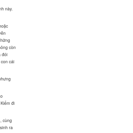
nh này.
hoặc
yễn
những
hông còn
 đói
 con cái
 nhưng
ào
 Kiểm đi
ệ, cùng
sinh ra