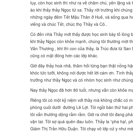
tụy, còn học sinh thì như ra vẻ chăm chú, yên lặng và
ào khi thấy thầy Ngọc từ xa. Thầy rời trường khi chúng 
những ngày đêm Tết Mậu Thân ở Huế, và sống qua hơ
viếng và chúc Tết, chúc thọ Thầy và Cô..
Có đến nhà Thầy mới thấy được học sinh bày tỏ lòng b
khi thầy Ngọc còn khỏe mạnh, chúng tôi thường mời t
Văn Thương , khi thì con của thầy, là Trúc đưa từ San
cũng có mặt đông hơn các lớp khác.
Giờ đây thầy hoà nhã, thăm hỏi từng bạn thật nồng h
khóc tức tưởi, không nói được hết lời cám ơn. Tình th
trưởng như thầy Ngọc và có nhóm học sinh như chúng 
Nay thầy Ngọc đã hơn 80 tuổi, nhưng vẫn còn khỏe mạ
Riêng tôi có một kỷ niệm với thầy mà không chắc có mấ
phòng cuối dưới đường Lê Lợi. Tôi ngồi bàn thứ hai p
tôi vẫn thường dộng rầm rầm. Giờ ra chơi tôi đang phá
vặn tai. Tôi sợ quá quên đau luôn. Thầy la “pha hạ!, p
Giám Thị Trần Hữu Duận. Tôi chạy vô lớp cứ y như mèo