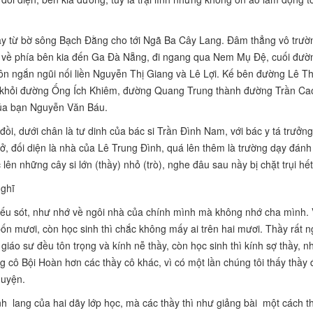
hạy từ bờ sông Bạch Đằng cho tới Ngã Ba Cây Lang. Đâm thẳng vô trườ
 về phía bên kia đến Ga Đà Nẵng, đi ngang qua Nem Mụ Đệ, cuối đườn
n ngắn ngũi nối liền Nguyễn Thị Giang và Lê Lợi. Kế bên đường Lê T
khỏi đường Ống Ích Khiêm, đường Quang Trung thành đường Trần Ca
của bạn Nguyễn Văn Báu.
i, dưới chân là tư dinh của bác si Trần Đình Nam, với bác y tá trưởng
, đối diện là nhà của Lê Trung Đình, quá lên thêm là trường dạy đánh 
n những cây si lớn (thầy) nhỏ (trò), nghe đâu sau nầy bị chặt trụi hết
nghĩ
iếu sót, như nhớ về ngôi nhà của chính mình mà không nhớ cha mình. 
bốn mươi, còn học sinh thì chắc không mấy ai trên hai mươi. Thầy rất n
iáo sư đều tôn trọng và kính nễ thầy, còn học sinh thì kính sợ thầy, n
ng cô Bội Hoàn hơn các thầy cô khác, vì có một lần chúng tôi thấy thầy
huyện.
nh lang của hai dãy lớp học, mà các thầy thì như giảng bài một cách th