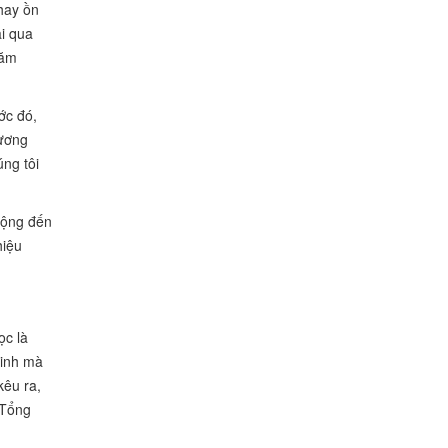
 hay ồn
ải qua
hăm
ớc đó,
rương
úng tôi
động đến
hiệu
ọc là
đinh mà
kêu ra,
 Tổng