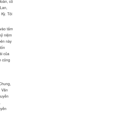
Hoàn, cô
 Lan,
Kỳ. Tôi
 vào tấm
 kỷ niệm
bên này
tốn
ái của
ên cũng
Chung,
g Văn
guyễn
,
uyễn