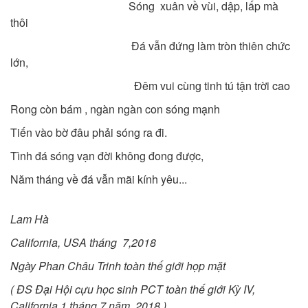
Sóng xuân về vùi, dập, lấp mà
thôi
Đá vẫn đứng làm tròn thiên chức
lớn,
Đêm vui cùng tinh tú tận trời cao
Rong còn bám , ngàn ngàn con sóng mạnh
Tiến vào bờ đâu phải sóng ra đi.
Tình đá sóng vạn đời không đong được,
Năm tháng về đá vẫn mãi kính yêu...
Lam Hà
California, USA tháng
7,2018
Nga
̀y
Phan Ch
âu
Trinh toa
̀n thế giới họp mặt
(
ĐS Đại Hội cựu học sinh PCT toàn thế giới Kỳ IV,
California
1
tháng
7
năm
201
8
)