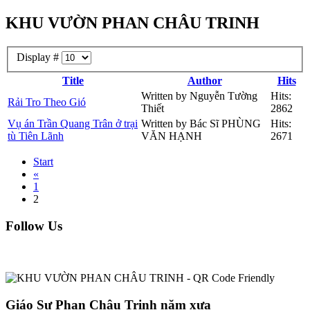
KHU VƯỜN PHAN CHÂU TRINH
Display #
Title
Author
Hits
Written by Nguyễn Tường
Hits:
Rải Tro Theo Gió
Thiết
2862
Vụ án Trần Quang Trân ở trại
Written by Bác Sĩ PHÙNG
Hits:
tù Tiên Lãnh
VĂN HẠNH
2671
Start
«
1
2
Follow Us
Giáo Sư Phan Châu Trinh năm xưa