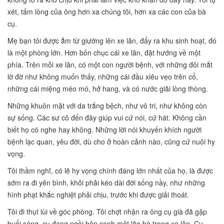
xét, tấm lòng của ông hơn xa chúng tôi, hơn xa các con của bà
cụ.
Mẹ bạn tôi được ẵm từ giường lên xe lăn, đẩy ra khu sinh hoạt, đó
là một phòng lớn. Hơn bốn chục cái xe lăn, đặt hướng về một
phía. Trên mỗi xe lăn, có một con người bệnh, với những đôi mắt
lờ đờ như không muốn thấy, những cái đầu xiêu vẹo trên cổ,
những cái miệng méo mó, hở hang, và có nước giãi lòng thòng.
Những khuôn mặt với da trắng bệch, như vô tri, như không còn
sự sống. Các sư cô đến đây giúp vui cứ nói, cứ hát. Không cần
biết họ có nghe hay không. Những lời nói khuyến khích người
bệnh lạc quan, yêu đời, dù cho ở hoàn cảnh nào, cũng cứ nuôi hy
vọng.
Tôi thầm nghĩ, có lẽ hy vọng chính đáng lớn nhất của họ, là được
sớm ra đi yên bình, khỏi phải kéo dài đời sống nầy, như những
hình phạt khắc nghiệt phải chịu, trước khi được giải thoát.
Tôi đi thụt lùi về góc phòng. Tôi chợt nhận ra ông cụ già đã gặp
buổi sáng, cụ đang ngồi bên cạnh một lão bà trong xe lăn. Cụ