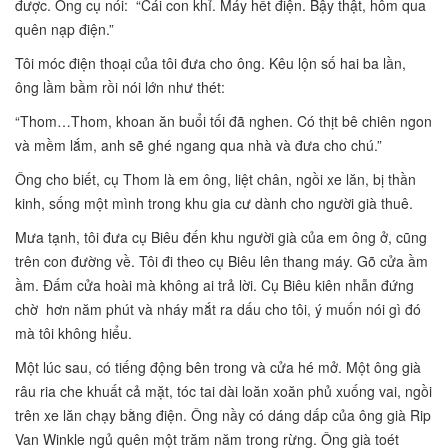
được. Ông cụ nói: “Cái con khỉ. Máy hết điện. Bậy thật, hôm qua
quên nạp điện.”
Tôi móc điện thoại của tôi đưa cho ông. Kêu lộn số hai ba lần,
ông lầm bầm rồi nói lớn như thét:
“Thom…Thom, khoan ăn buổi tối đã nghen. Có thịt bê chiên ngon
và mềm lắm, anh sẽ ghé ngang qua nhà và đưa cho chú.”
Ông cho biết, cụ Thom là em ông, liệt chân, ngồi xe lăn, bị thần
kinh, sống một mình trong khu gia cư dành cho người già thuê.
Mưa tạnh, tôi đưa cụ Biêu đến khu người già của em ông ở, cũng
trên con đường về. Tôi đi theo cụ Biêu lên thang máy. Gõ cửa ầm
ầm. Đấm cửa hoài mà không ai trả lời. Cụ Biêu kiên nhẫn đứng
chờ hơn năm phút và nháy mắt ra dấu cho tôi, ý muốn nói gì đó
mà tôi không hiểu.
Một lúc sau, có tiếng động bên trong và cửa hé mở. Một ông già
râu ria che khuất cả mặt, tóc tai dài loăn xoăn phủ xuống vai, ngồi
trên xe lăn chạy bằng điện. Ông nầy có dáng dấp của ông già Rip
Van Winkle ngủ quên một trăm năm trong rừng. Ông già toét