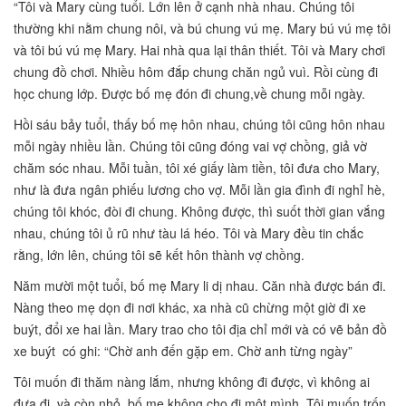
“Tôi và Mary cùng tuổi. Lớn lên ở cạnh nhà nhau. Chúng tôi
thường khi nằm chung nôi, và bú chung vú mẹ. Mary bú vú mẹ tôi
và tôi bú vú mẹ Mary. Hai nhà qua lại thân thiết. Tôi và Mary chơi
chung đồ chơi. Nhiều hôm đắp chung chăn ngủ vuì. Rồi cùng đi
học chung lớp. Được bố mẹ đón đi chung,về chung mỗi ngày.
Hồi sáu bảy tuổi, thấy bố mẹ hôn nhau, chúng tôi cũng hôn nhau
mỗi ngày nhiều lần. Chúng tôi cũng đóng vai vợ chồng, giả vờ
chăm sóc nhau. Mỗi tuần, tôi xé giấy làm tiền, tôi đưa cho Mary,
như là đưa ngân phiếu lương cho vợ. Mỗi lần gia đình đi nghỉ hè,
chúng tôi khóc, đòi đi chung. Không được, thì suốt thời gian vắng
nhau, chúng tôi ủ rũ như tàu lá héo. Tôi và Mary đều tin chắc
rằng, lớn lên, chúng tôi sẽ kết hôn thành vợ chồng.
Năm mười một tuổi, bố mẹ Mary li dị nhau. Căn nhà được bán đi.
Nàng theo mẹ dọn đi nơi khác, xa nhà cũ chừng một giờ đi xe
buýt, đổi xe hai lần. Mary trao cho tôi địa chỉ mới và có vẽ bản đồ
xe buýt có ghi: “Chờ anh đến gặp em. Chờ anh từng ngày”
Tôi muốn đi thăm nàng lắm, nhưng không đi được, vì không ai
đưa đi, và còn nhỏ, bố mẹ không cho đi một mình. Tôi muốn trốn