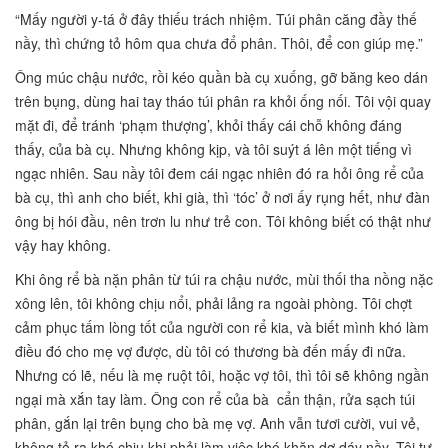
“Mấy người y-tá ở đây thiếu trách nhiệm. Túi phân căng đầy thế
nầy, thì chứng tỏ hôm qua chưa đổ phân. Thôi, để con giúp mẹ.”
Ông múc chậu nước, rồi kéo quần bà cụ xuống, gỡ băng keo dán
trên bụng, dùng hai tay tháo túi phân ra khỏi ống nối. Tôi vội quay
mặt đi, để tránh ‘phạm thượng’, khỏi thấy cái chỗ không đáng
thấy, của bà cụ. Nhưng không kịp, và tôi suýt á lên một tiếng vì
ngạc nhiên. Sau nầy tôi đem cái ngạc nhiên đó ra hỏi ông rể của
bà cụ, thì anh cho biết, khi già, thì ‘tóc’ ở nơi ấy rụng hết, như đàn
ông bị hói đầu, nên trơn lu như trẻ con. Tôi không biết có thật như
vậy hay không.
Khi ông rể bà nặn phân từ túi ra chậu nước, mùi thối tha nồng nặc
xông lên, tôi không chịu nổi, phải lảng ra ngoài phòng. Tôi chợt
cảm phục tấm lòng tốt của người con rể kia, và biết mình khó làm
điều đó cho mẹ vợ được, dù tôi có thương bà đến mấy đi nữa.
Nhưng có lẽ, nếu là mẹ ruột tôi, hoặc vợ tôi, thì tôi sẽ không ngần
ngại mà xắn tay làm. Ông con rể của bà cẩn thận, rửa sạch túi
phân, gắn lại trên bụng cho bà mẹ vợ. Anh vẫn tươi cười, vui vẻ,
không tỏ ra khó chịu khi phải làm việc khó khăn dơ dáy nầy. Tôi tự