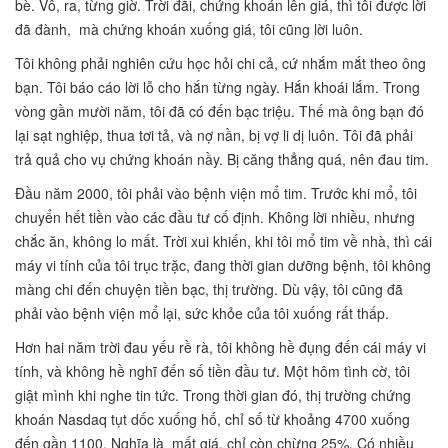
bè. Vô, ra, từng giờ. Trời đãi, chứng khoán lên giá, thì tôi được lời
đã đành, mà chứng khoán xuống giá, tôi cũng lời luôn.
Tôi không phải nghiên cứu học hỏi chi cả, cứ nhắm mắt theo ông
bạn. Tôi báo cáo lời lỗ cho hắn từng ngày. Hắn khoái lắm. Trong
vòng gần mười năm, tôi đã có đến bạc triệu. Thế mà ông bạn đó
lại sạt nghiệp, thua tơi tả, và nợ nần, bị vợ li dị luôn. Tôi đã phải
trả quả cho vụ chứng khoán nầy. Bị căng thẳng quá, nên đau tim.
Đầu năm 2000, tôi phải vào bệnh viện mổ tim. Trước khi mổ, tôi
chuyển hết tiền vào các đầu tư cố định. Không lời nhiều, nhưng
chắc ăn, không lo mất. Trời xui khiến, khi tôi mổ tim về nhà, thì cái
máy vi tính của tôi trục trặc, đang thời gian dưỡng bệnh, tôi không
màng chi đến chuyện tiền bạc, thị trường. Dù vậy, tôi cũng đã
phải vào bệnh viện mổ lại, sức khỏe của tôi xuống rất thấp.
Hơn hai năm trời đau yếu rề rà, tôi không hề đụng đến cái máy vi
tính, và không hề nghĩ đến số tiền đầu tư. Một hôm tình cờ, tôi
giật mình khi nghe tin tức. Trong thời gian đó, thị trường chứng
khoán Nasdaq tụt dốc xuống hố, chỉ số từ khoảng 4700 xuống
đến gần 1100. Nghĩa là mất giá, chỉ còn chừng 25%. Có nhiều