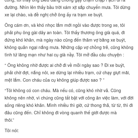
đường. Nhìn lên thấy bầu trời xám xịt sắp chuyển mưa. Tôi dừng
xe lại chào, và đề nghị chở ông ấy ra trạm xe buýt.
Ông cám ơn, và khó nhọc lắm mới ngồi vào được trong xe, tôi
phải phụ ông gài dây an toàn. Tôi thấy thương ông già quá, đi
đứng khó khăn, mà ngày nào cũng đến thăm vợ bằng xe buýt,
không quản ngại nắng mưa. Những cặp vợ chồng trẻ, cũng không
tình tứ lãng mạn như hai cụ già nầy. Tôi mở đầu câu chuyện :
“ Ông không nhờ được ai chở đi về mỗi ngày sao ? Đi xe buýt,
phải chờ đợi, nắng nôi, xe dừng lại nhiều trạm, cứ chạy giựt mãi,
mệt lắm. Con cháu của cụ không giúp được sao ? ”
“Tôi không có con cháu. Mà nếu có, cũng khó nhờ vả. Cũng
không nên nhờ, vì chúng cũng tất bật với công ăn việc làm, với đời
sống riêng khó khăn. Mình nhiều thì giờ, cứ thong thả, từ từ, thì đi
đâu cũng đến. Chỉ không đi vòng quanh thế giới được mà
thôi.”
Tôi nói: