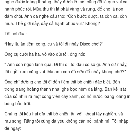
nghe được loáng thoáng, thấy được lờ mờ, cũng đã là quá vui và
hạnh phúc rồi. Mùa thu thì lá phải vàng và rụng, để cho lá non
đâm chồi. Anh đã nghe câu thơ: “Còn bước được, ta còn ca, còn
múa. Thế giới nầy, đầy cả hạnh phúc vui.” Không?
Tôi nói đùa:
“Hay là, ăn tiệm xong, cụ và tôi đi nhảy Disco chơi?”
Ông cụ cười ha ha, vỗ vào đùi tôi, ông nói:
“ Anh còn ngon lành quá. Đi thì đi, tôi đâu có sợ gì. Anh cứ nhảy,
tôi ngồi xem cũng vui. Mà anh còn đủ sức để nhảy không chứ?”
Ông chỉ đường cho tôi đi đến tiệm thịt bò chiên đặc biệt. Bên
trong trang hoàng thanh nhã, ghế bọc nệm da láng. Bàn kê sát
cửa sổ nhìn ra một công viên cây xanh, có hồ nước loang loáng in
bóng bầu trời.
Chúng tôi kêu hai dĩa thịt bò chiên ăn với khoai tây nghiền, và
rau sống. Răng tôi cũng đã yếu,không cắn nổi bánh mì. Tôi nhập
đề ngay: