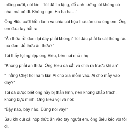
miệng cười, nói lớn: Tôi đã im lặng, để anh tưởng tôi không có
nhà, mà bỏ đi. Không ngờ. Ha ha ha…”
Ông Biêu cười hiền lành và chìa cái hộp thức ăn cho ông em. Ông
em đưa tay hất ra:
“Ăn thừa rồi đem lại đây phải không? Tôi đâu phải là cái thùng rác
mà đem đổ thức ăn thừa?”
Tôi thấy tội nghiệp ông Biêu, bèn nói nhỏ nhẹ :
“Không phải ăn thừa. Ông Biêu đã cắt và chia ra trước khi ăn”
“Thằng Chệt hôi hám kia! Ai cho xía mồm vào. Ai cho mầy vào
đây?”
Tôi đã được biết ông nầy bị thần kinh, nên không chấp trách,
không bực mình. Ông Biêu vội vã nói:
“Bậy nào, bậy nào. Đừng nói vậy!”
Sau khi dúi cái hộp thức ăn vào tay người em, ông Biêu kéo vội tôi
đi.