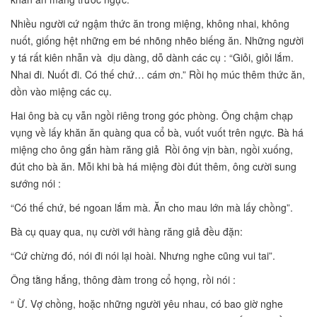
Nhiều người cứ ngậm thức ăn trong miệng, không nhai, không
nuốt, giống hệt những em bé nhõng nhẽo biếng ăn. Những người
y tá rất kiên nhẫn và dịu dàng, dỗ dành các cụ : “Giỏi, giỏi lắm.
Nhai đi. Nuốt đi. Có thế chứ… cám ơn.” Rồi họ múc thêm thức ăn,
dồn vào miệng các cụ.
Hai ông bà cụ vẫn ngồi riêng trong góc phòng. Ông chậm chạp
vụng về lấy khăn ăn quàng qua cổ bà, vuốt vuốt trên ngực. Bà há
miệng cho ông gắn hàm răng giả Rồi ông vịn bàn, ngồi xuống,
đút cho bà ăn. Mỗi khi bà há miệng đòi đút thêm, ông cười sung
sướng nói :
“Có thế chứ, bé ngoan lắm mà. Ăn cho mau lớn mà lấy chồng”.
Bà cụ quay qua, nụ cười với hàng răng giả đều đặn:
“Cứ chừng đó, nói đi nói lại hoài. Nhưng nghe cũng vui tai”.
Ông tằng hắng, thông đàm trong cổ họng, rồi nói :
“ Ừ. Vợ chồng, hoặc những người yêu nhau, có bao giờ nghe