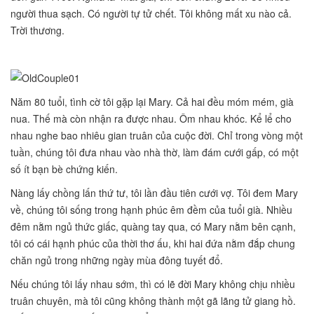
người thua sạch. Có người tự tử chết. Tôi không mất xu nào cả.
Trời thương.
Năm 80 tuổi, tình cờ tôi gặp lại Mary. Cả hai đều móm mém, già
nua. Thế mà còn nhận ra được nhau. Ôm nhau khóc. Kể lể cho
nhau nghe bao nhiêu gian truân của cuộc đời. Chỉ trong vòng một
tuần, chúng tôi đưa nhau vào nhà thờ, làm đám cưới gấp, có một
số ít bạn bè chứng kiến.
Nàng lấy chồng lấn thứ tư, tôi lần đầu tiên cưới vợ. Tôi đem Mary
về, chúng tôi sống trong hạnh phúc êm đềm của tuổi già. Nhiều
đêm nằm ngủ thức giấc, quàng tay qua, có Mary nằm bên cạnh,
tôi có cái hạnh phúc của thời thơ ấu, khi hai đứa nằm đắp chung
chăn ngủ trong những ngày mùa đông tuyết đổ.
Nếu chúng tôi lấy nhau sớm, thì có lẽ đời Mary không chịu nhiều
truân chuyên, mà tôi cũng không thành một gã lãng tử giang hồ.