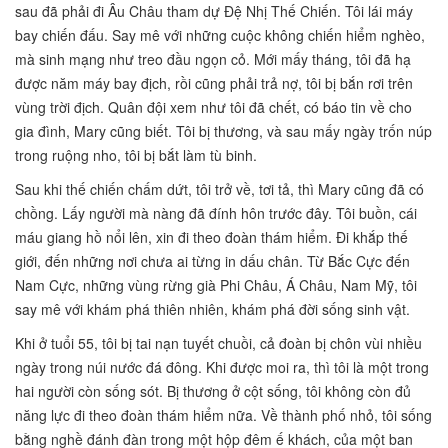
sau đã phải đi Âu Châu tham dự Đệ Nhị Thế Chiến. Tôi lái máy
bay chiến đấu. Say mê với những cuộc không chiến hiểm nghèo,
mà sinh mạng như treo đầu ngọn cỏ. Mới mấy tháng, tôi đã hạ
được năm máy bay địch, rồi cũng phải trả nợ, tôi bị bắn rơi trên
vùng trời địch. Quân đội xem như tôi đã chết, có báo tin về cho
gia đình, Mary cũng biết. Tôi bị thương, và sau mấy ngày trốn núp
trong ruộng nho, tôi bị bắt làm tù binh.
Sau khi thế chiến chấm dứt, tôi trở về, tơi tả, thì Mary cũng đã có
chồng. Lấy người mà nàng đã đính hôn trước đây. Tôi buồn, cái
máu giang hồ nổi lên, xin đi theo đoàn thám hiểm. Đi khắp thế
giới, đến những nơi chưa ai từng in dấu chân. Từ Bắc Cực đến
Nam Cực, những vùng rừng già Phi Châu, Á Châu, Nam Mỹ, tôi
say mê với khám phá thiên nhiên, khám phá đời sống sinh vật.
Khi ở tuổi 55, tôi bị tai nạn tuyết chuồi, cả đoàn bị chôn vùi nhiều
ngày trong núi nước đá đông. Khi được moi ra, thì tôi là một trong
hai người còn sống sót. Bị thương ở cột sống, tôi không còn đủ
năng lực đi theo đoàn thám hiểm nữa. Về thành phố nhỏ, tôi sống
bằng nghề đánh đàn trong một hộp đêm ế khách, của một ban