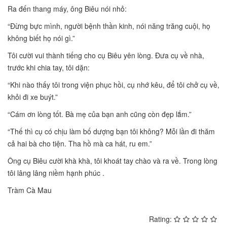
Ra đến thang máy, ông Biêu nói nhỏ:
“Đừng bực mình, người bệnh thần kinh, nói năng trăng cuội, họ
không biết họ nói gì.”
Tôi cười vui thành tiếng cho cụ Biêu yên lòng. Đưa cụ về nhà,
trước khi chia tay, tôi dặn:
“Khi nào thấy tôi trong viện phục hồi, cụ nhớ kêu, để tôi chở cụ về,
khỏi đi xe buýt.”
“Cám ơn lòng tốt. Bà mẹ của bạn anh cũng còn đẹp lắm.”
“Thế thì cụ có chịu làm bố dượng bạn tôi không? Mỗi lần đi thăm
cả hai bà cho tiện. Tha hồ mà ca hát, ru em.”
Ông cụ Biêu cười khà khà, tôi khoát tay chào và ra về. Trong lòng
tôi lâng lâng niềm hạnh phúc .
Tràm Cà Mau
Rating: