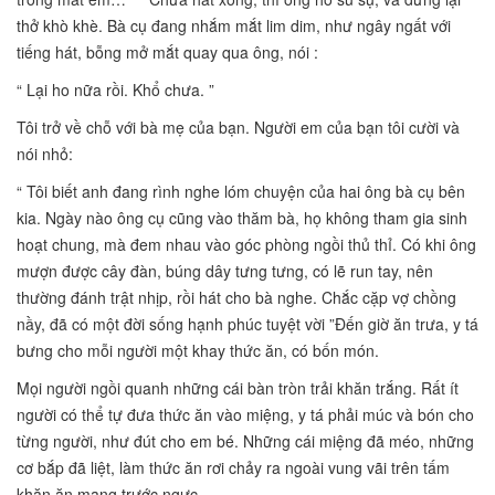
thở khò khè. Bà cụ đang nhắm mắt lim dim, như ngây ngất với
tiếng hát, bỗng mở mắt quay qua ông, nói :
“ Lại ho nữa rồi. Khổ chưa. ”
Tôi trở về chỗ với bà mẹ của bạn. Người em của bạn tôi cười và
nói nhỏ:
“ Tôi biết anh đang rình nghe lóm chuyện của hai ông bà cụ bên
kia. Ngày nào ông cụ cũng vào thăm bà, họ không tham gia sinh
hoạt chung, mà đem nhau vào góc phòng ngồi thủ thỉ. Có khi ông
mượn được cây đàn, búng dây tưng tưng, có lẽ run tay, nên
thường đánh trật nhịp, rồi hát cho bà nghe. Chắc cặp vợ chồng
nầy, đã có một đời sống hạnh phúc tuyệt vời ”Đến giờ ăn trưa, y tá
bưng cho mỗi người một khay thức ăn, có bốn món.
Mọi người ngồi quanh những cái bàn tròn trải khăn trắng. Rất ít
người có thể tự đưa thức ăn vào miệng, y tá phải múc và bón cho
từng người, như đút cho em bé. Những cái miệng đã méo, những
cơ bắp đã liệt, làm thức ăn rơi chảy ra ngoài vung vãi trên tấm
khăn ăn mang trước ngực.