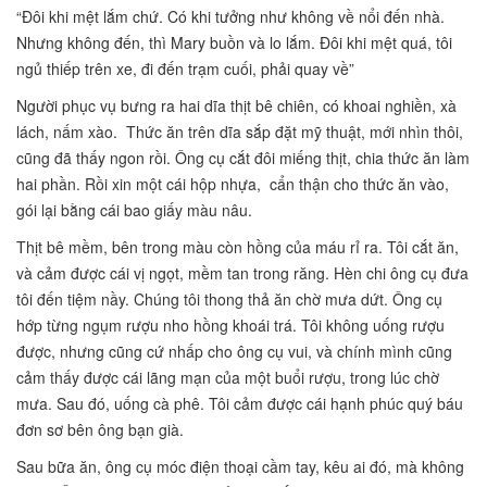
“Đôi khi mệt lắm chứ. Có khi tưởng như không về nổi đến nhà.
Nhưng không đến, thì Mary buồn và lo lắm. Đôi khi mệt quá, tôi
ngủ thiếp trên xe, đi đến trạm cuối, phải quay về”
Người phục vụ bưng ra hai dĩa thịt bê chiên, có khoai nghiền, xà
lách, nấm xào. Thức ăn trên dĩa sắp đặt mỹ thuật, mới nhìn thôi,
cũng đã thấy ngon rồi. Ông cụ cắt đôi miếng thịt, chia thức ăn làm
hai phần. Rồi xin một cái hộp nhựa, cẩn thận cho thức ăn vào,
gói lại bằng cái bao giấy màu nâu.
Thịt bê mềm, bên trong màu còn hồng của máu rỉ ra. Tôi cắt ăn,
và cảm được cái vị ngọt, mềm tan trong răng. Hèn chi ông cụ đưa
tôi đến tiệm nầy. Chúng tôi thong thả ăn chờ mưa dứt. Ông cụ
hớp từng ngụm rượu nho hồng khoái trá. Tôi không uống rượu
được, nhưng cũng cứ nhấp cho ông cụ vui, và chính mình cũng
cảm thấy được cái lãng mạn của một buổi rượu, trong lúc chờ
mưa. Sau đó, uống cà phê. Tôi cảm được cái hạnh phúc quý báu
đơn sơ bên ông bạn già.
Sau bữa ăn, ông cụ móc điện thoại cầm tay, kêu ai đó, mà không