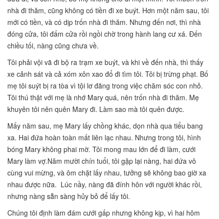
nhà đi thăm, cũng không có tiền đi xe buýt. Hơn một năm sau, tôi
mới có tiền, và có dịp trốn nhà đi thăm. Nhưng đến nơi, thì nhà
đóng cửa, tôi đấm cửa rồi ngồi chờ trong hành lang cư xá. Đến
chiều tối, nàng cũng chưa về.
Tôi phải vội vã đi bộ ra trạm xe buýt, và khi về đến nhà, thì thấy
xe cảnh sát và cả xóm xôn xao đổ đi tìm tôi. Tôi bị trừng phạt. Bố
mẹ tôi suýt bị ra tòa vì tội lơ đãng trong việc chăm sóc con nhỏ.
Tôi thú thật với mẹ là nhớ Mary quá, nên trốn nhà đi thăm. Mẹ
khuyên tôi nên quên Mary đi. Làm sao mà tôi quên được.
Mấy năm sau, mẹ Mary lấy chồng khác, dọn nhà qua tiểu bang
xa. Hai đứa hoàn toàn mất liên lạc nhau. Nhưng trong tôi, hình
bóng Mary không phai mờ. Tôi mong mau lớn để đi làm, cưới
Mary làm vợ.Năm mười chín tuổi, tôi gặp lại nàng, hai đứa vô
cùng vui mừng, và ôm chặt lấy nhau, tưởng sẽ không bao giờ xa
nhau được nữa. Lúc nầy, nàng đã đính hôn với người khác rồi,
nhưng nàng sẵn sàng hủy bỏ để lấy tôi.
Chúng tôi định làm đám cưới gấp nhưng không kịp, vì hai hôm