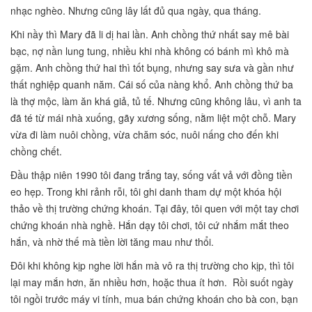
nhạc nghèo. Nhưng cũng lây lất đủ qua ngày, qua tháng.
Khi nầy thì Mary đã li dị hai lần. Anh chồng thứ nhất say mê bài
bạc, nợ nần lung tung, nhiều khi nhà không có bánh mì khô mà
gặm. Anh chồng thứ hai thì tốt bụng, nhưng say sưa và gần như
thất nghiệp quanh năm. Cái số của nàng khổ. Anh chồng thứ ba
là thợ mộc, làm ăn khá giả, tủ tế. Nhưng cũng không lâu, vì anh ta
đã té từ mái nhà xuống, gãy xương sống, nằm liệt một chỗ. Mary
vừa đi làm nuôi chồng, vừa chăm sóc, nuôi nấng cho đến khi
chồng chết.
Đầu thập niên 1990 tôi đang trắng tay, sống vất vả với đồng tiền
eo hẹp. Trong khi rảnh rỗi, tôi ghi danh tham dự một khóa hội
thảo về thị trường chứng khoán. Tại đây, tôi quen với một tay chơi
chứng khoán nhà nghề. Hắn dạy tôi chơi, tôi cứ nhắm mắt theo
hắn, và nhờ thế mà tiền lời tăng mau như thổi.
Đôi khi không kịp nghe lời hắn mà vô ra thị trường cho kịp, thì tôi
lại may mắn hơn, ăn nhiều hơn, hoặc thua ít hơn. Rồi suốt ngày
tôi ngồi trước máy vi tính, mua bán chứng khoán cho bà con, bạn