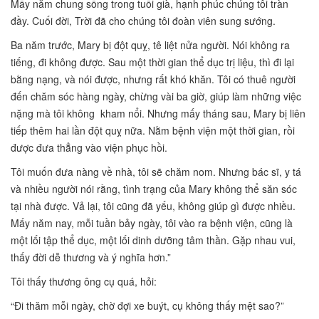
Mấy năm chung sống trong tuổi già, hạnh phúc chúng tôi tràn
đầy. Cuối đời, Trời đã cho chúng tôi đoàn viên sung sướng.
Ba năm trước, Mary bị đột quỵ, tê liệt nửa người. Nói không ra
tiếng, đi không được. Sau một thời gian thể dục trị liệu, thì đi lại
bằng nạng, và nói được, nhưng rất khó khăn. Tôi có thuê người
đến chăm sóc hàng ngày, chừng vài ba giờ, giúp làm những việc
nặng mà tôi không kham nổi. Nhưng mấy tháng sau, Mary bị liên
tiếp thêm hai lần đột quỵ nữa. Nằm bệnh viện một thời gian, rồi
được đưa thẳng vào viện phục hồi.
Tôi muốn đưa nàng về nhà, tôi sẽ chăm nom. Nhưng bác sĩ, y tá
và nhiều người nói rằng, tình trạng của Mary không thể săn sóc
tại nhà được. Vả lại, tôi cũng đã yếu, không giúp gì được nhiều.
Mấy năm nay, mỗi tuần bảy ngày, tôi vào ra bệnh viện, cũng là
một lối tập thể dục, một lối dinh dưỡng tâm thần. Gặp nhau vui,
thấy đời dễ thương và ý nghĩa hơn.”
Tôi thấy thương ông cụ quá, hỏi:
“Đi thăm mỗi ngày, chờ đợi xe buýt, cụ không thấy mệt sao?”