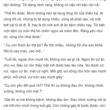
tiện đường. Tôi đang rảnh rang, không có việc chi bận rộn cả.”
“Thế thì được. Mình không nên lợi dụng lòng tốt của thiên hạ. Ai
cũng tốt cả, nhưng bị lợi dụng nhiều, cũng sẽ phát cáu, và mất
bớt cái tử tế đi. À, hay là tôi mời anh đi ăn tiệm chiều nay. Tôi biết
một tiệm có món thịt bò chiên ngon và mềm lắm. Răng yếu như
tôi, cũng còn nhai được.”
“ Cụ còn thích ăn thịt bò? Ăn thịt nhiều, không tốt cho sức khỏe.
Rồi bị cao máu, cao mỡ...”
“Tuổi tôi, ngoài chín mươi rồi, không còn sợ gì cả. Ngon thì cứ ăn
cho vui. Đâu có còn thấy mặt trời được bao lâu nữa. Vui được cứ
vui, ngon cứ ăn, mệt cứ nghỉ. Mỗi giờ, vui sống cho tròn sáu mươi
phút, mỗi phút, vui tròn sáu mươi giây”
“Cụ còn yêu đời quá nhỉ? Thế thì cụ không đau ốm, không nhức
xương, không mỏi mệt.?”
“Già thì ai mà không bệnh, không đau ốm. Đau nhức xương cốt là
cái trời cho mình trong tuổi già. Còn chống gậy lê bước được, còn