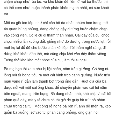
chậm chạp như rùa bò, và khó khăn để tiến tới vài ba thước, thì
có thể xem như thuộc thành phần khỏe mạnh nhất, có sức khoẻ
tốt.
Một cụ già teo tóp, như chỉ còn bộ da nhăn nhúm bọc trong mớ
áo quần bùng nhùng, đang chống gậy đi từng bước chậm chạp
vào cổng viện. Có lẽ cụ đi thăm thân nhân. Cái gậy của cụ, chọc
chọc nhiều lần xuống đất, giống như dò đường trong nước lụt, rồi
mới trụ lại để đỡ cho bước chân kế tiếp. Tôi thầm nghĩ rằng, đi
đứng khó khăn đến thế, mà cũng chịu khó vào đây thăm viếng.
Tiếng thở khò khè mệt nhọc của cụ, làm tôi ái ngại.
Bà mẹ bạn tôi xem như bị liệt chân, nằm trên giường. Có ống ni-
lông nối từ bọng tiểu ra một cái bình treo cạnh giường. Nước tiểu
màu vàng rỉ dần làm thành bọt trong ống dẫn. Ruột già của bà,
được nối với một cái ống khác, để chuyển phân vào cái túi nằm
bên ngoài, mang trên bụng. Bà đang nhăn nhó, khó chịu vì cái túi
phân quá đầy, mà y tá chưa có thì giờ để giúp bà trút bỏ phân
chứa trong cái túi. Một ông rể nghe bà rên rỉ, anh dở mền ra, kéo
quần bà xuống, sờ vào túi phân căng phồng, ông giận nói :