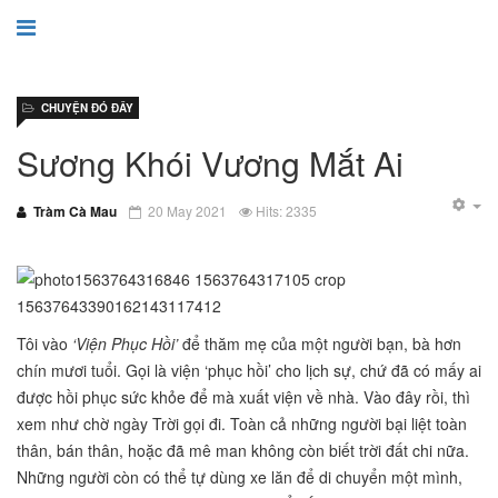
CHUYỆN ĐÓ ĐÂY
Sương Khói Vương Mắt Ai
Tràm Cà Mau
20 May 2021
Hits: 2335
Tôi vào
‘Viện Phục Hồi’
để thăm mẹ của một người bạn, bà hơn
chín mươi tuổi. Gọi là viện ‘phục hồi’ cho lịch sự, chứ đã có mấy ai
được hồi phục sức khỏe để mà xuất viện về nhà. Vào đây rồi, thì
xem như chờ ngày Trời gọi đi. Toàn cả những người bại liệt toàn
thân, bán thân, hoặc đã mê man không còn biết trời đất chi nữa.
Những người còn có thể tự dùng xe lăn để di chuyển một mình,