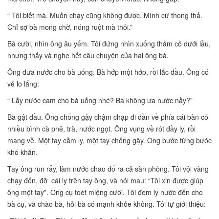
“ Tôi biết mà. Muốn chạy cũng không được. Mình cứ thong thả.
Chỉ sợ bà mong chờ, nóng ruột mà thôi.”
Bà cười, nhìn ông âu yếm. Tôi đứng nhìn xuống thảm cỏ dưới lầu,
nhưng thấy và nghe hết câu chuyện của hai ông bà.
Ông đưa nước cho bà uống. Bà hớp một hớp, rồi lắc đầu. Ông có
vẻ lo lắng:
“ Lấy nước cam cho bà uống nhé? Bà không ưa nước nầy?”
Bà gật đầu. Ông chống gậy chậm chạp đi dần về phía cái bàn có
nhiều bình cà phê, trà, nước ngọt. Ông vụng về rót đầy ly, rồi
mang về. Một tay cầm ly, một tay chống gậy. Ông bước từng bước
khó khăn.
Tay ông run rẩy, làm nước chao đổ ra cả sàn phòng. Tôi vội vàng
chạy đến, đỡ cái ly trên tay ông, và nói mau: “Tôi xin được giúp
ông một tay”. Ông cụ toét miệng cười. Tôi đem ly nước đến cho
bà cụ, và chào bà, hỏi bà có mạnh khỏe không. Tôi tự giới thiệu: