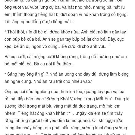
ông vuốt vai, vuốt lưng cụ bà, và hát nho nhỏ, những bài hát ru
em, thỉnh thoảng tiếng hát bị đứt đoạn vì ho khàn trong cổ họng.
Tôi lắng nghe tiếng được tiếng mất :
“ Thôi thôi, nín đi bé ơi, đừng khóc nữa. Anh biết nó làm gãy tay
con búp bê của bé. Anh sẽ gắn tay búp bê lại cho bé. Đây, cục
kẹo, bé ăn đi, ngon vô cùng…Bé cười đi cho anh vui... ”
Bà cụ cười, cái miệng cười không răng, trông dễ thương như em
bé mới biết bò. Bà cụ nói thều thào :
“ Sáng nay ông ăn gì ? Nhớ ăn uống cho đầy đủ, đừng làm biếng
ăn nghe cưng. Nhớ ăn rau trái cho nhiều vào.”
Ông cụ cúi đầu nghiêng qua, hôn lên tóc, quàng tay qua vai bà,
rồi hát tiếp bản nhạc “Sương Khói Vương Trong Mắt Em”. Đúng là
sương khói trong mắt bà, vầng mắt đã đục trắng, mờ mờ lem
nhem. Tiếng hát ông khàn khàn : “ …ngày kia em sẽ tìm thấy
rằng, những người biết yêu đều là mù quáng. Ôi, khi ngọn lửa
trong tim cháy bùng, em phải hiểu rằng, sương khói đang vương
trong mắt em… ” Chưa hát xong, thì ông ho sù sụ, và dừng lại