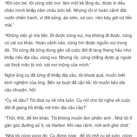
“Khi còn bé, tôi cũng ước mơ làm một kẻ lãng du, được in dấu
chân mình khắp năm châu bốn bể. Nhưng rồi vì hoàn cảnh đất
nước chiến tranh, vì đời sống, áo cơm, vợ con, nên bây giờ cứ tiếc
mãi.”
“Không việc gì mà tiếc. Đi được cũng vui, mà không đi được, cũng
có cái vui khác. Hoàn cảnh nào, cũng tìm được nguồn vui trong
đó. Tôi cũng đã từng dùng gần cả cuộc đời đi lang thang hầu như
khắp nẻo địa cầu, cũng vui. Nhưng rồi, cũng chẳng được gì ngoài
cái thoả mãn tò mò, cái mơ mộng của mình.”
Nghe ông cụ đã từng đi khắp địa cầu, tôi khoái quá, muốn biết
kinh nghiệm của ông. Bến xe buýt đã cận kề, tôi muốn kéo dài
câu chuyện, hỏi:
“Cụ về đâu? Tôi đưa cụ về nhà luôn. Cụ nói cho tôi nghe về cuộc
đời đi giang hồ khắp nơi trên địa cầu nầy?”
“Thôi, thôi, để khi khác. Tôi không muốn làm phiền anh . Nhà tôi ở
gần góc đường số 5, và Harbor. Khi nào rảnh, mời anh ghé chơi.”
“Nhà tôi cũng vùng đó. Cụ đừng ngại, để tôi chở cụ về luôn, cũng