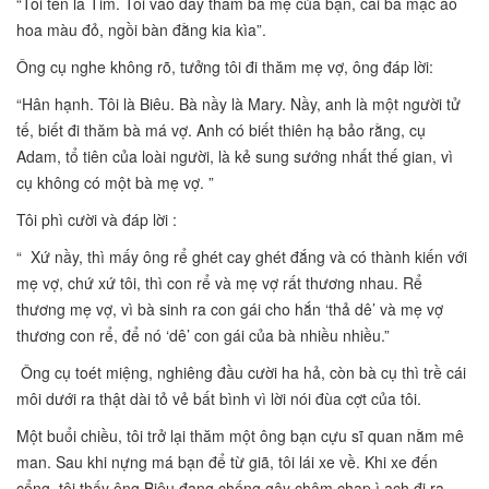
“Tôi tên là Tim. Tôi vào đây thăm bà mẹ của bạn, cái bà mặc áo
hoa màu đỏ, ngồi bàn đằng kia kìa”.
Ông cụ nghe không rõ, tưởng tôi đi thăm mẹ vợ, ông đáp lời:
“Hân hạnh. Tôi là Biêu. Bà nầy là Mary. Nầy, anh là một người tử
tế, biết đi thăm bà má vợ. Anh có biết thiên hạ bảo rằng, cụ
Adam, tổ tiên của loài người, là kẻ sung sướng nhất thế gian, vì
cụ không có một bà mẹ vợ. ”
Tôi phì cười và đáp lời :
“ Xứ nầy, thì mấy ông rể ghét cay ghét đắng và có thành kiến với
mẹ vợ, chứ xứ tôi, thì con rể và mẹ vợ rất thương nhau. Rể
thương mẹ vợ, vì bà sinh ra con gái cho hắn ‘thả dê’ và mẹ vợ
thương con rể, để nó ‘dê’ con gái của bà nhiều nhiều.”
Ông cụ toét miệng, nghiêng đầu cười ha hả, còn bà cụ thì trề cái
môi dưới ra thật dài tỏ vẻ bất bình vì lời nói đùa cợt của tôi.
Một buổi chiều, tôi trở lại thăm một ông bạn cựu sĩ quan nằm mê
man. Sau khi nựng má bạn để từ giã, tôi lái xe về. Khi xe đến
cổng, tôi thấy ông Biêu đang chống gậy chậm chạp ì ạch đi ra