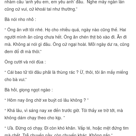
nhàm câu ‘anh yêu em, em yêu anh’ đâu. Nghe mấy ngàn lần
cũng cứ vui, cứ khoái tai như thường.”
Bà nói nho nhỏ :
“ Ông ăn với tôi nhé. Họ cho nhiều quá, ngày nào cũng thế. Hai
người mình ăn cũng chưa hết. Ông ăn chén thịt bò xào đi. Ăn đi
mà. Không ai nói gì đâu. Ông cứ ngại hoài. Mỗi ngày dư ra, cũng
đem đổ đi mà thôi.”
Ông cười và nói đùa :
“ Cái bao tử tôi đâu phải là thùng rác ? Ừ, thôi, tôi ăn mấy miếng
cho bà vui.”
Bà hỏi, giọng ngọt ngào :
“ Hôm nay ông chờ xe buýt có lâu không ? ”
“ Khá lâu, vì sáng nay xe đến trước giờ. Tôi thấy xe trờ tới, mà
không dám chạy theo cho kịp. ”
“ Ưà. Đừng có chạy. Đi còn khó khăn. Vấp té, hoặc mệt đứng tim
mà chết. Trễ chuyến nầy, còn chuyến khác. Không gấp.”