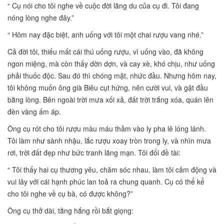
“ Cụ nói cho tôi nghe về cuộc đời lãng du của cụ đi. Tôi đang
nóng lòng nghe đây.”
“ Hôm nay đặc biệt, anh uống với tôi một chai rượu vang nhé.”
Cả đời tôi, thiếu mất cái thú uống rượu, vì uống vào, đã không
ngon miệng, mà còn thấy dờn dợn, và cay xè, khó chịu, như uống
phải thuốc độc. Sau đó thì chóng mặt, nhức đầu. Nhưng hôm nay,
tôi không muốn ông già Biêu cụt hứng, nên cười vui, và gật đầu
bằng lòng. Bên ngoài trời mưa xối xả, đất trời trắng xóa, quán lên
đèn vàng ấm áp.
Ông cụ rót cho tôi rượu màu máu thẫm vào ly pha lê lóng lánh.
Tôi làm như sành nhậu, lắc rượu xoay tròn trong ly, và nhìn mưa
rơi, trời đất đẹp như bức tranh lãng mạn. Tôi đổi đề tài:
“ Tôi thấy hai cụ thương yêu, chăm sóc nhau, làm tôi cảm động và
vui lây với cái hạnh phúc lan toả ra chung quanh. Cụ có thể kể
cho tôi nghe về cụ bà, có được không?”
Ông cụ thở dài, tằng hắng rồi bắt giọng: