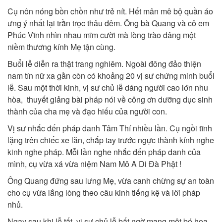
Cụ nôn nóng bồn chồn như trẻ nít. Hết mân mê bộ quần áo
ưng ý nhất lại trằn trọc thâu đêm. Ông bà Quang và cô em
Phúc Vĩnh nhìn nhau mĩm cười mà lòng trào dâng một
niềm thương kính Mẹ tận cùng.
Buổi lễ diễn ra thật trang nghiêm. Ngoài đông đảo thiện
nam tín nữ xa gần còn có khoảng 20 vị sư chứng minh buổi
lễ. Sau một thời kinh, vị sư chủ lễ dáng người cao lớn nhu
hòa, thuyết giảng bài pháp nói về công ơn dưỡng dục sinh
thành của cha mẹ và đạo hiếu của người con.
Vị sư nhắc đến pháp danh Tâm Thí nhiều lần. Cụ ngồi tĩnh
lặng trên chiếc xe lăn, chắp tay trước ngực thành kính nghe
kinh nghe pháp. Mỗi lần nghe nhắc đến pháp danh của
mình, cụ vừa xá vừa niệm Nam Mô A Di Đà Phật !
Ông Quang đứng sau lưng Mẹ, vừa canh chừng sự an toàn
cho cụ vừa lắng lòng theo câu kinh tiếng kệ và lời pháp
nhủ.
Ngay sau khi lễ tất, vị sư chủ lễ bất ngờ mang một bó hoa