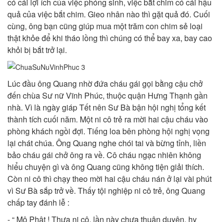
có cái lợi ích của việc phóng sinh, việc bắt chim có cái hậu
quả của việc bắt chim. Gieo nhân nào thì gặt quả đó. Cuối
cùng, ông bạn cũng giúp mua một trăm con chim sẻ loại
thật khỏe để khi tháo lồng thì chúng có thể bay xa, bay cao
khỏi bị bắt trở lại.
Lúc đầu ông Quang nhờ đứa cháu gái gọi bằng cậu chở
đến chùa Sư nữ Vĩnh Phúc, thuộc quận Hưng Thạnh gần
nhà. Vì là ngày giáp Tết nên Sư Bà bận hội nghị tổng kết
thành tích cuối năm. Một ni cô trẻ ra mời hai cậu cháu vào
phòng khách ngồi đợi. Tiếng loa bên phòng hội nghị vọng
lại chát chúa. Ông Quang nghe chói tai và bừng tỉnh, liền
bảo cháu gái chở ông ra về. Cô cháu ngạc nhiên không
hiểu chuyện gì và ông Quang cũng không tiện giải thích.
Còn ni cô thì chạy theo mời hai cậu cháu nán ở lại vài phút
vì Sư Bà sắp trở về. Thấy tội nghiệp ni cô trẻ, ông Quang
chấp tay đánh lễ :
- “ Mô Phật ! Thưa ni cô, lần này chưa thuận duyên, hy