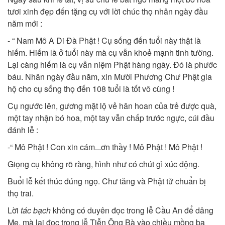
tươi xinh đẹp đến tặng cụ với lời chúc thọ nhân ngày đầu
năm mới :
- “ Nam Mô A Di Đà Phật ! Cụ sống đến tuổi này thật là
hiếm. Hiếm là ở tuổi này mà cụ vẫn khoẻ mạnh tinh tường.
Lại càng hiếm là cụ vẫn niệm Phật hàng ngày. Đó là phước
báu. Nhân ngày đầu năm, xin Mười Phương Chư Phật gia
hộ cho cụ sống thọ đến 108 tuổi là tốt vô cùng !
Cụ ngước lên, gương mặt lộ vẻ hân hoan của trẻ được quà,
một tay nhận bó hoa, một tay vẫn chấp trước ngực, cúi đầu
đánh lễ :
-“ Mô Phật ! Con xin cám...ơn thầy ! Mô Phật ! Mô Phật !
Giọng cụ không rõ ràng, hình như có chút gì xúc động.
Buổi lễ kết thúc đúng ngọ. Chư tăng và Phật tử chuẩn bị
thọ trai.
Lời
tác bạch
không có duyên đọc trong lễ Cầu An để dâng
Mẹ, mà lại đọc trong lễ Tiễn Ông Bà vào chiều mồng ba