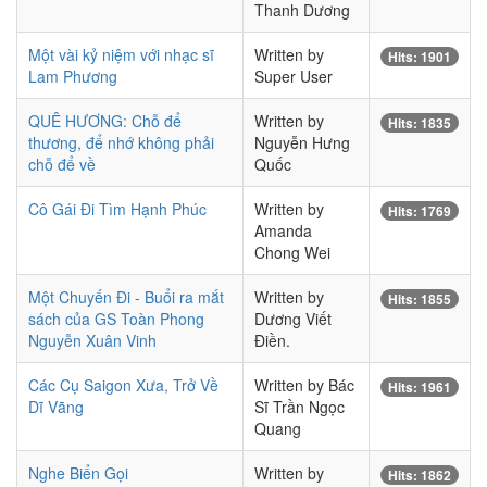
Thanh Dương
Một vài kỷ niệm với nhạc sĩ
Written by
Hits: 1901
Lam Phương
Super User
QUÊ HƯƠNG: Chỗ để
Written by
Hits: 1835
thương, để nhớ không phải
Nguyễn Hưng
chỗ để về
Quốc
Cô Gái Đi Tìm Hạnh Phúc
Written by
Hits: 1769
Amanda
Chong Wei
Một Chuyến Đi - Buổi ra mắt
Written by
Hits: 1855
sách của GS Toàn Phong
Dương Viết
Nguyễn Xuân Vinh
Điền.
Các Cụ Saigon Xưa, Trở Về
Written by Bác
Hits: 1961
Dĩ Vãng
Sĩ Trần Ngọc
Quang
Nghe Biển Gọi
Written by
Hits: 1862