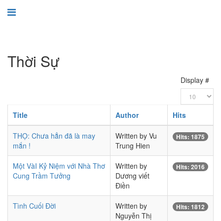
Thời Sự
Display #
Title
Author
Hits
THỌ: Chưa hẳn đã là may
Written by Vu
Hits: 1875
mắn !
Trung Hien
Một VàI Kỷ Niệm với Nhà Thơ
Written by
Hits: 2016
Cung Trầm Tưởng
Dương viết
Điền
Tình Cuối Đời
Written by
Hits: 1812
Nguyễn Thị