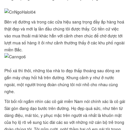
Bên vệ đường và trong các cửa hiệu sang trọng đầy ắp hàng hoá
thật đẹp và mới lạ lần đầu chúng tôi được thấy. Có tiền cứ việc
vào mua thoải mái khác hẳn với cảnh chen chúc để chờ được tới
lượt mua số hàng ít ỏi như cảnh thường thấy ở các khu phố ngoài
miền Bắc.
Phố xá thì thôi, những tòa nhà to đẹp thấp thoáng sau dòng xe
gắn máy chạy hối hả trên đường. Khung cảnh y như ở nước
ngoài, một người trong đoàn chúng tôi nói nhỏ cho nhau cùng
nghe.
Tôi bối rối ngắm nhìn các cô gái miền Nam nói chính xác là cô gái
Sài gòn đang dạo bước trên đường. Họ đẹp quá sức, như tiên từ
dáng điệu, mái tóc, y phục mặc trên người và nhất là khuôn mặt
của họ lộ rõ vẻ sung túc đài các so với những nữ cán bộ trẻ trong
đoàn chúng tôi. Tôi mỉm cười, nghĩ thầm hai cô em gái tôi trong