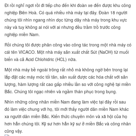
Đi rồi nghỉ ngơi rồi đi tiếp cho đến khi đoàn xe đến được khu công
nghiệp Biên Hoà. Có quá nhiều nhà máy tại đây. Đoàn 18 người
chúng tôi nhìn ngang nhìn dọc từng dãy nhà máy trong khu vực
này và tuy không ai nói với ai nhưng đều trầm trồ trước công
nghiệp miền Nam.
Rồi chúng tôi được phân công vào công tác trong một nhà máy có
cái tên VICACO. Một nhà máy sản xuất chất Sút (NaOH) từ muối
biển và cả Acid Chlohidric (HCL) nữa.
Một nhà máy bề ngoài trông rất nhỏ mà không ngờ bên trong lại
lắp đặt các máy móc tối tân, sản xuất được các hóa chất với sản
lượng, hàm lượng rất cao gấp nhiều lần so với công nghệ tại miền
Bắc. Chúng tôi ngạc nhiên và ngầm thán phục trong bụng.
Nhìn những công nhân miền Nam đang làm việc tại đây rồi sau
đó làm việc chung với họ, tôi mới thấy người dân miền Nam khác
xa người dân miền Bắc. Kiến thức chuyên môn và xã hội của họ
hơn hẳn chúng tôi. Kỹ sư hơn hẳn kỹ sư ở miền Bắc và công nhân
cũng vậy.