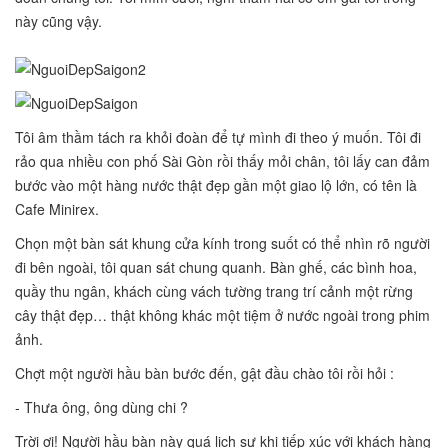
này cũng vậy.
Tôi âm thầm tách ra khỏi đoàn để tự mình đi theo ý muốn. Tôi đi
rảo qua nhiều con phố Sài Gòn rồi thấy mỏi chân, tôi lấy can đảm
bước vào một hàng nước thật đẹp gần một giao lộ lớn, có tên là
Cafe Minirex.
Chọn một bàn sát khung cửa kính trong suốt có thể nhìn rõ người
đi bên ngoài, tôi quan sát chung quanh. Bàn ghế, các bình hoa,
quầy thu ngân, khách cùng vách tường trang trí cảnh một rừng
cây thật đẹp… thật không khác một tiệm ở nước ngoài trong phim
ảnh.
Chợt một người hầu bàn bước đến, gật đầu chào tôi rồi hỏi :
- Thưa ông, ông dùng chi ?
Trời ơi! Người hầu bàn này quá lịch sự khi tiếp xúc với khách hàng