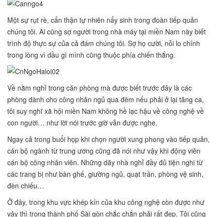
Một sự rụt rè, cẩn thận tự nhiên nẩy sinh trong đoàn tiếp quản
chúng tôi. Ai cũng sợ người trong nhà máy tại miền Nam này biết
trình độ thực sự của cả đám chúng tôi. Sợ họ cười, nỗi lo chính
trong lòng vì dầu gì mình cũng thuộc phía chiến thắng.
Về nằm nghỉ trong căn phòng mà được biết trước đây là các
phòng dành cho công nhân ngủ qua đêm nếu phải ở lại tăng ca,
tôi suy nghĩ xã hội miền Nam không hề lạc hậu về công nghệ về
con người… như lời nói trước giờ vẫn được nghe.
Ngay cả trong buổi họp khi chọn người xung phong vào tiếp quản,
cán bộ ngành từ trung ương cũng đã nói như vậy khi động viên
cán bộ công nhân viên. Những dãy nhà nghỉ đầy đủ tiện nghi từ
các trang bị như bàn ghế, giường ngủ, quạt trần, phòng vệ sinh,
đèn chiếu…
Ở đây, trong khu vực khép kín của khu công nghệ còn được như
vậy thì trong thành phố Sài gòn chắc chắn phải rất đẹp. Tôi cũng