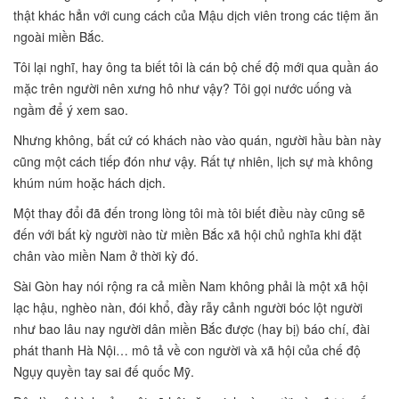
thật khác hẳn với cung cách của Mậu dịch viên trong các tiệm ăn
ngoài miền Bắc.
Tôi lại nghĩ, hay ông ta biết tôi là cán bộ chế độ mới qua quần áo
mặc trên người nên xưng hô như vậy? Tôi gọi nước uống và
ngầm để ý xem sao.
Nhưng không, bất cứ có khách nào vào quán, người hầu bàn này
cũng một cách tiếp đón như vậy. Rất tự nhiên, lịch sự mà không
khúm núm hoặc hách dịch.
Một thay đổi đã đến trong lòng tôi mà tôi biết điều này cũng sẽ
đến với bất kỳ người nào từ miền Bắc xã hội chủ nghĩa khi đặt
chân vào miền Nam ở thời kỳ đó.
Sài Gòn hay nói rộng ra cả miền Nam không phải là một xã hội
lạc hậu, nghèo nàn, đói khổ, đầy rẫy cảnh người bóc lột người
như bao lâu nay người dân miền Bắc được (hay bị) báo chí, đài
phát thanh Hà Nội… mô tả về con người và xã hội của chế độ
Ngụy quyền tay sai đế quốc Mỹ.