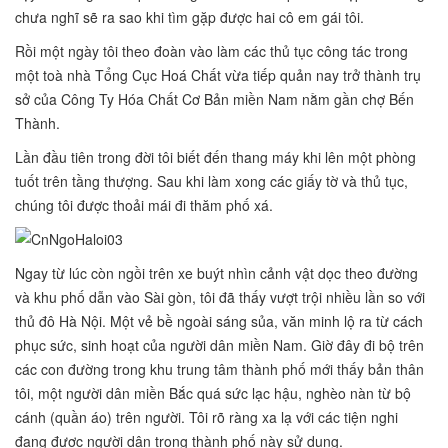
chưa nghĩ sẽ ra sao khi tìm gặp được hai cô em gái tôi.
Rồi một ngày tôi theo đoàn vào làm các thủ tục công tác trong
một toà nhà Tổng Cục Hoá Chất vừa tiếp quản nay trở thành trụ
sở của Công Ty Hóa Chất Cơ Bản miền Nam nằm gần chợ Bến
Thành.
Lần đầu tiên trong đời tôi biết đến thang máy khi lên một phòng
tuốt trên tầng thượng. Sau khi làm xong các giấy tờ và thủ tục,
chúng tôi được thoải mái đi thăm phố xá.
Ngay từ lúc còn ngồi trên xe buýt nhìn cảnh vật dọc theo đường
và khu phố dẫn vào Sài gòn, tôi đã thấy vượt trội nhiều lần so với
thủ đô Hà Nội. Một vẻ bề ngoài sáng sủa, văn minh lộ ra từ cách
phục sức, sinh hoạt của người dân miền Nam. Giờ đây đi bộ trên
các con đường trong khu trung tâm thành phố mới thấy bản thân
tôi, một người dân miền Bắc quá sức lạc hậu, nghèo nàn từ bộ
cánh (quần áo) trên người. Tôi rõ ràng xa lạ với các tiện nghi
đang được người dân trong thành phố này sử dụng.