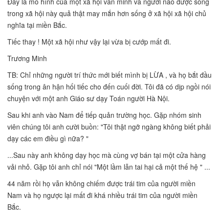
Đây là mô hình của một xã hội văn minh và người nào được sống
trong xã hội này quả thật may mắn hơn sống ở xã hội xã hội chủ
nghĩa tại miền Bắc.
Tiếc thay ! Một xã hội như vậy lại vừa bị cướp mất đi.
Trương Minh
TB: Chỉ những người trí thức mới biết mình bị LỪA , và họ bắt đầu
sống trong ân hận hối tiếc cho đến cuối đời. Tôi đã có dịp ngồi nói
chuyện với một anh Giáo sư dạy Toán người Hà Nội.
Sau khi anh vào Nam để tiếp quản trường học. Gặp nhóm sinh
viên chúng tôi anh cười buồn: "Tôi thật ngỡ ngàng không biết phải
dạy các em điều gì nữa? "
...Sau này anh không dạy học mà cùng vợ bán tại một cửa hàng
vải nhỏ. Gặp tôi anh chỉ nói "Một lầm lẫn tai hại cả một thế hệ " ...
44 năm rồi họ vẫn không chiếm được trái tim của người miền
Nam và họ ngược lại mất đi khá nhiều trái tim của người miền
Bắc.