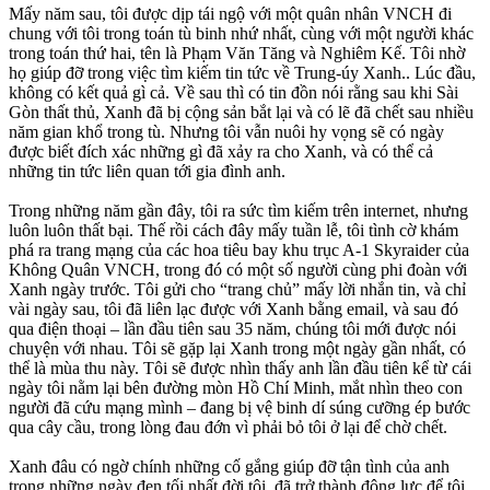
Mấy năm sau, tôi được dịp tái ngộ với một quân nhân VNCH đi
chung với tôi trong toán tù binh nhứ nhất, cùng với một người khác
trong toán thứ hai, tên là Phạm Văn Tăng và Nghiêm Kế. Tôi nhờ
họ giúp đỡ trong việc tìm kiếm tin tức về Trung-úy Xanh.. Lúc đầu,
không có kết quả gì cả. Về sau thì có tin đồn nói rằng sau khi Sài
Gòn thất thủ, Xanh đã bị cộng sản bắt lại và có lẽ đã chết sau nhiều
năm gian khổ trong tù. Nhưng tôi vẫn nuôi hy vọng sẽ có ngày
được biết đích xác những gì đã xảy ra cho Xanh, và có thể cả
những tin tức liên quan tới gia đình anh.
Trong những năm gần đây, tôi ra sức tìm kiếm trên internet, nhưng
luôn luôn thất bại. Thế rồi cách đây mấy tuần lễ, tôi tình cờ khám
phá ra trang mạng của các hoa tiêu bay khu trục A-1 Skyraider của
Không Quân VNCH, trong đó có một số người cùng phi đoàn với
Xanh ngày trước. Tôi gửi cho “trang chủ” mấy lời nhắn tin, và chỉ
vài ngày sau, tôi đã liên lạc được với Xanh bằng email, và sau đó
qua điện thoại – lần đầu tiên sau 35 năm, chúng tôi mới được nói
chuyện với nhau. Tôi sẽ gặp lại Xanh trong một ngày gần nhất, có
thể là mùa thu này. Tôi sẽ được nhìn thấy anh lần đầu tiên kể từ cái
ngày tôi nằm lại bên đường mòn Hồ Chí Minh, mắt nhìn theo con
người đã cứu mạng mình – đang bị vệ binh dí súng cưỡng ép bước
qua cây cầu, trong lòng đau đớn vì phải bỏ tôi ở lại để chờ chết.
Xanh đâu có ngờ chính những cố gắng giúp đỡ tận tình của anh
trong những ngày đen tối nhất đời tôi, đã trở thành động lực để tôi