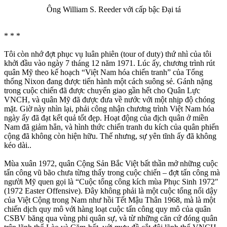
Ông William S. Reeder với cấp bậc Đại tá
* * *
Tôi còn nhớ đợt phục vụ luân phiên (tour of duty) thứ nhì của tôi
khởi đầu vào ngày 7 tháng 12 năm 1971. Lúc ấy, chương trình rút
quân Mỹ theo kế hoạch “Việt Nam hóa chiến tranh” của Tổng
thống Nixon đang được tiến hành một cách suông sẻ. Gánh nặng
trong cuộc chiến đã được chuyển giao gần hết cho Quân Lực
VNCH, và quân Mỹ đã được đưa về nước với một nhịp độ chóng
mặt. Giờ này nhìn lại, phải công nhận chương trình Việt Nam hóa
ngày ấy đã đạt kết quả tốt đẹp. Hoạt động của địch quân ở miền
Nam đã giảm hẳn, và hình thức chiến tranh du kích của quân phiến
cộng đã không còn hiện hữu. Thế nhưng, sự yên tĩnh ấy đã không
kéo dài..
Mùa xuân 1972, quân Cộng Sản Bắc Việt bất thần mở những cuộc
tấn công vũ bão chưa từng thấy trong cuộc chiến – đợt tấn công mà
người Mỹ quen gọi là “Cuộc tổng công kích mùa Phục Sinh 1972″
(1972 Easter Offensive). Đây không phải là một cuộc tổng nổi dậy
của Việt Cộng trong Nam như hồi Tết Mậu Thân 1968, mà là một
chiến dịch quy mô với hàng loạt cuộc tấn công quy mô của quân
CSBV băng qua vùng phi quân sự, và từ những căn cứ đóng quân