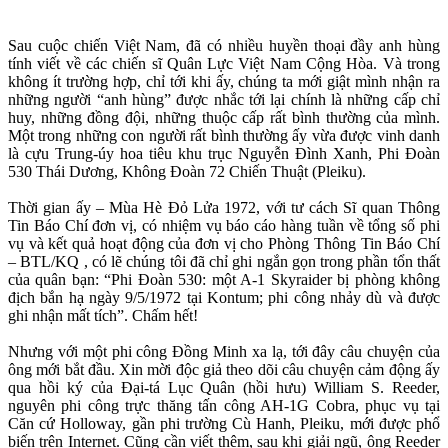
Sau cuộc chiến Việt Nam, đã có nhiều huyền thoại đầy anh hùng
tính viết về các chiến sĩ Quân Lực Việt Nam Cộng Hòa. Và trong
không ít trường hợp, chỉ tới khi ấy, chúng ta mới giật mình nhận ra
những người “anh hùng” được nhắc tới lại chính là những cấp chỉ
huy, những đồng đội, những thuộc cấp rất bình thường của mình.
Một trong những con người rất bình thường ấy vừa được vinh danh
là cựu Trung-úy hoa tiêu khu trục Nguyễn Đình Xanh, Phi Đoàn
530 Thái Dương, Không Đoàn 72 Chiến Thuật (Pleiku).
Thời gian ấy – Mùa Hè Đỏ Lửa 1972, với tư cách Sĩ quan Thông
Tin Báo Chí đơn vị, có nhiệm vụ báo cáo hàng tuần về tổng số phi
vụ và kết quả hoạt động của đơn vị cho Phòng Thông Tin Báo Chí
– BTL/KQ , có lẽ chúng tôi đã chỉ ghi ngắn gọn trong phần tổn thất
của quân bạn: “Phi Đoàn 530: một A-1 Skyraider bị phòng không
địch bắn hạ ngày 9/5/1972 tại Kontum; phi công nhảy dù và được
ghi nhận mất tích”. Chấm hết!
Nhưng với một phi công Đồng Minh xa lạ, tới đây câu chuyện của
ông mới bắt đầu. Xin mời độc giả theo dõi câu chuyện cảm động ấy
qua hồi ký của Đại-tá Lục Quân (hồi hưu) William S. Reeder,
nguyên phi công trực thăng tấn công AH-1G Cobra, phục vụ tại
Căn cứ Holloway, gần phi trường Cù Hanh, Pleiku, mới được phổ
biến trên Internet. Cũng cần viết thêm, sau khi giải ngũ, ông Reeder