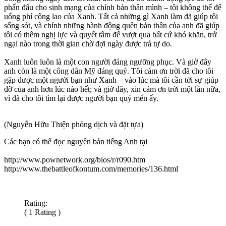
phấn đấu cho sinh mạng của chính bản thân mình – tôi không thể để
uổng phí công lao của Xanh. Tất cả những gì Xanh làm đã giúp tôi
sống sót, và chính những hành động quên bản thân của anh đã giúp
tôi có thêm nghị lực và quyết tâm để vượt qua bất cứ khó khăn, trở
ngại nào trong thời gian chờ đợi ngày được trả tự do.
Xanh luôn luôn là một con người đáng ngưỡng phục. Và giờ đây
anh còn là một công dân Mỹ đáng quý. Tôi cám ơn trời đã cho tôi
gặp được một người bạn như Xanh – vào lúc mà tôi cần tới sự giúp
đỡ của anh hơn lúc nào hết; và giờ đây, xin cám ơn trời một lần nữa,
vì đã cho tôi tìm lại được người bạn quý mến ấy.
(Nguyễn Hữu Thiện phỏng dịch và đặt tựa)
Các bạn có thể đọc nguyên bản tiếng Anh tại
http://www.pownetwork.org/bios/r/r090.htm
http://www.thebattleofkontum.com/memories/136.html
Rating:
( 1 Rating )