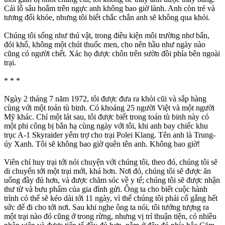
Cái lỗ sâu hoắm trên ngực anh không bao giờ lành. Anh còn trẻ và
tương đối khỏe, nhưng tôi biết chắc chắn anh sẽ không qua khỏi.
Chúng tôi sống như thú vật, trong điều kiện môi trường nhơ bẩn,
đói khổ, không một chút thuốc men, cho nên hầu như ngày nào
cũng có người chết. Xác họ được chôn trên sườn đồi phía bên ngoài
trại.
* * *
Ngày 2 tháng 7 năm 1972, tôi được đưa ra khỏi cũi và sắp hàng
cùng với một toán tù binh. Có khoảng 25 người Việt và một người
Mỹ khác. Chỉ một lát sau, tôi được biết trong toán tù binh này có
một phi công bị bắn hạ cùng ngày với tôi, khi anh bay chiếc khu
trục A-1 Skyraider yểm trợ cho trại Polei Klang. Tên anh là Trung-
úy Xanh. Tôi sẽ không bao giờ quên tên anh. Không bao giờ!
Viên chỉ huy trại tới nói chuyện với chúng tôi, theo đó, chúng tôi sẽ
di chuyển tới một trại mới, khá hơn. Nơi đó, chúng tôi sẽ được ăn
uống đầy đủ hơn, và được chăm sóc về y tế; chúng tôi sẽ được nhận
thư từ và bưu phẩm của gia đình gửi. Ông ta cho biết cuộc hành
trình có thể sẽ kéo dài tới 11 ngày, vì thế chúng tôi phải cố gắng hết
sức để đi cho tới nơi. Sau khi nghe ông ta nói, tôi tưởng tượng ra
một trại nào đó cũng ở trong rừng, nhưng vị trí thuận tiện, có nhiều