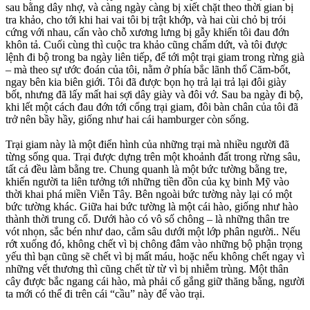
sau bằng dây nhợ, và càng ngày càng bị xiết chặt theo thời gian bị
tra khảo, cho tới khi hai vai tôi bị trật khớp, và hai cùi chỏ bị trói
cứng với nhau, cấn vào chỗ xương lưng bị gẫy khiến tôi đau đớn
khôn tả. Cuối cùng thì cuộc tra khảo cũng chấm dứt, và tôi được
lệnh đi bộ trong ba ngày liên tiếp, để tới một trại giam trong rừng già
– mà theo sự ước đoán của tôi, nằm ở phía bắc lãnh thổ Căm-bốt,
ngay bên kia biên giới. Tôi đã được bọn họ trả lại trả lại đôi giày
bốt, nhưng đã lấy mất hai sợi dây giày và đôi vớ. Sau ba ngày đi bộ,
khi lết một cách đau đớn tới cổng trại giam, đôi bàn chân của tôi đã
trở nên bầy hầy, giống như hai cái hamburger còn sống.
Trại giam này là một điển hình của những trại mà nhiều người đã
từng sống qua. Trại được dựng trên một khoảnh đất trong rừng sâu,
tất cả đều làm bằng tre. Chung quanh là một bức tường bằng tre,
khiến người ta liên tưởng tới những tiền đồn của kỵ binh Mỹ vào
thời khai phá miền Viễn Tây. Bên ngoài bức tường này lại có một
bức tường khác. Giữa hai bức tường là một cái hào, giống như hào
thành thời trung cổ. Dưới hào có vô số chông – là những thân tre
vót nhọn, sắc bén như dao, cắm sâu dưới một lớp phân người.. Nếu
rớt xuống đó, không chết vì bị chông đâm vào những bộ phận trọng
yếu thì bạn cũng sẽ chết vì bị mất máu, hoặc nếu không chết ngay vì
những vết thương thì cũng chết từ từ vì bị nhiễm trùng. Một thân
cây được bắc ngang cái hào, mà phải cố gắng giữ thăng bằng, người
ta mới có thể đi trên cái “cầu” này để vào trại.