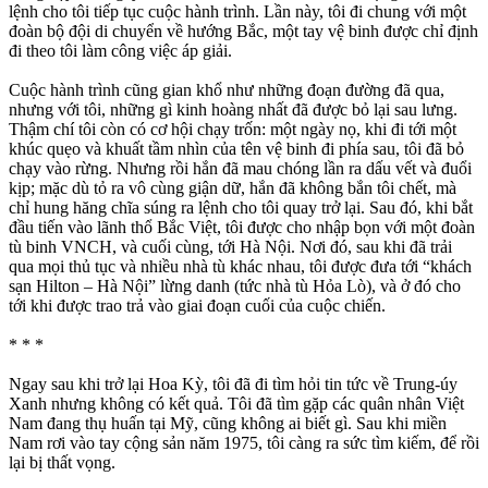
lệnh cho tôi tiếp tục cuộc hành trình. Lần này, tôi đi chung với một
đoàn bộ đội di chuyển về hướng Bắc, một tay vệ binh được chỉ định
đi theo tôi làm công việc áp giải.
Cuộc hành trình cũng gian khổ như những đoạn đường đã qua,
nhưng với tôi, những gì kinh hoàng nhất đã được bỏ lại sau lưng.
Thậm chí tôi còn có cơ hội chạy trốn: một ngày nọ, khi đi tới một
khúc quẹo và khuất tầm nhìn của tên vệ binh đi phía sau, tôi đã bỏ
chạy vào rừng. Nhưng rồi hắn đã mau chóng lần ra dấu vết và đuổi
kịp; mặc dù tỏ ra vô cùng giận dữ, hắn đã không bắn tôi chết, mà
chỉ hung hăng chĩa súng ra lệnh cho tôi quay trở lại. Sau đó, khi bắt
đầu tiến vào lãnh thổ Bắc Việt, tôi được cho nhập bọn với một đoàn
tù binh VNCH, và cuối cùng, tới Hà Nội. Nơi đó, sau khi đã trải
qua mọi thủ tục và nhiều nhà tù khác nhau, tôi được đưa tới “khách
sạn Hilton – Hà Nội” lừng danh (tức nhà tù Hỏa Lò), và ở đó cho
tới khi được trao trả vào giai đoạn cuối của cuộc chiến.
* * *
Ngay sau khi trở lại Hoa Kỳ, tôi đã đi tìm hỏi tin tức về Trung-úy
Xanh nhưng không có kết quả. Tôi đã tìm gặp các quân nhân Việt
Nam đang thụ huấn tại Mỹ, cũng không ai biết gì. Sau khi miền
Nam rơi vào tay cộng sản năm 1975, tôi càng ra sức tìm kiếm, để rồi
lại bị thất vọng.