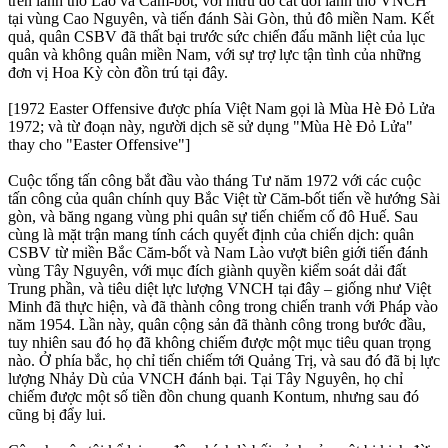
trên lãnh thổ Lào và Căm-bốt, với mưu đồ cắt đôi lãnh thổ VNCH
tại vùng Cao Nguyên, và tiến đánh Sài Gòn, thủ đô miền Nam. Kết
quả, quân CSBV đã thất bại trước sức chiến đấu mãnh liệt của lục
quân và không quân miền Nam, với sự trợ lực tận tình của những
đơn vị Hoa Kỳ còn đồn trú tại đây.
[1972 Easter Offensive được phía Việt Nam gọi là Mùa Hè Đỏ Lửa
1972; và từ đoạn này, người dịch sẽ sử dụng "Mùa Hè Đỏ Lửa"
thay cho "Easter Offensive"]
Cuộc tổng tấn công bắt đầu vào tháng Tư năm 1972 với các cuộc
tấn công của quân chính quy Bắc Việt từ Căm-bốt tiến về hướng Sài
gòn, và băng ngang vùng phi quân sự tiến chiếm cố đô Huế. Sau
cùng là mặt trận mang tính cách quyết định của chiến dịch: quân
CSBV từ miền Bắc Căm-bốt và Nam Lào vượt biên giới tiến đánh
vùng Tây Nguyên, với mục đích giành quyền kiểm soát dải đất
Trung phần, và tiêu diệt lực lượng VNCH tại đây – giống như Việt
Minh đã thực hiện, và đã thành công trong chiến tranh với Pháp vào
năm 1954. Lần này, quân cộng sản đã thành công trong bước đầu,
tuy nhiên sau đó họ đã không chiếm được một mục tiêu quan trọng
nào. Ở phía bắc, họ chỉ tiến chiếm tới Quảng Trị, và sau đó đã bị lực
lượng Nhảy Dù của VNCH đánh bại. Tại Tây Nguyên, họ chỉ
chiếm được một số tiền đồn chung quanh Kontum, nhưng sau đó
cũng bị đẩy lui.