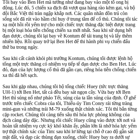
Tôi bay vào Ben Het mà tưởng như đang bay vào một tổ ong bị
động. Lúc đó, 5 chiến xa địch đã vượt qua hàng rào kẽm gai, và bộ
đội Bắc Việt thì tràn ngập khắp nơi. Các quân nhân đồn trú còn
sống sót đã rút vào hầm chỉ huy ở trung tâm để cố thủ. Chúng tôi tác
xạ một hồi rồi yểm trợ cho một chiếc trực thăng đặc biệt được trang
bị một loại hỏa tiễn chống chiến xa mới nhất. Sau khi sử dụng hết
đạn dược, chúng tôi lại bay về Kontum để tái trang bị và lấy thêm
nhiên liệu. Rồi quay trở lại Ben Het để thi hành phi vụ chiến đấu
thứ ba trong ngày.
Sau khi cất cánh khỏi phi trường Kontum, chúng tôi được lệnh hộ
tống một trực thăng có nhiệm vụ tiếp tế đạn dược cho Ben Het. Lúc
đó, đạn của lực lượng cố thủ đã gần cạn, riêng hỏa tiễn chống chiến
xa thì đã hết sạch.
Sau khi gặp nhau, chúng tôi hộ tống chiếc Huey (tức trực thăng
UH-1) tới Ben Het, tất cả đều bay sát ngọn cây. Vừa bay tới Ben
Het thì súng nổ như pháo Tết, súng của ta lẫn súng của định. Ở ghế
trước trên chiếc Cobra của tôi, Thiếu-úy Tim Conry rải từng tràng
mini-gun và những trái M-79 xuống thật chính xác. Tôi thì bắn từng
cặp rocket. Chúng tôi càng tiến sâu thì hỏa lực phòng không của
địch càng dày đặc. Nhưng rồi chiếc Huey cũng vào được tới nơi và
hoàn tất nhiệm vụ cực kỳ khó khăn ấy, phần lớn là nhờ hỏa lực yểm
trợ thật chính xác của Tim: sau khi lơ lửng tại chỗ ở cao độ gần sát
mặt đất, và đạp các thùng đạn xuống, chiếc Huey bay ra dưới sự