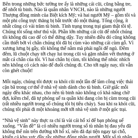
Bên trong những bức tường tre ấy là những cái cũi, cũng bằng tre,
để nhốt tù binh. Nào là quân nhân VNCH, nào là những người
Thượng đồng minh của Biệt kích Mỹ; và hai người Mỹ – gồm tôi và
một phi công trực thăng bị bắt trước đó một tháng. Tổng cộng, ít
nhất cũng có vài trăm tù binh. Tình trạng trong trại giam thật tồi tệ.
Chúng tôi sống như thú vật. Phần lớn những cái cũi để nhốt chúng
tôi không đủ cao để có thể đứng dậy. Tuy nhiên điều đó cũng không
cần thiết bởi vì chân chúng tôi đã bị cùm vào những cái cùm gỗ. Vì
xương lưng bị gẫy, tôi không thể nằm mà phải ngồi để ngủ. Đêm
đêm, lũ chuột chạy tới chạy lui trong cũi và gặm nhấm vết thương ở
mắt cá chân của tôi. Vì hai chân bị cùm, tôi không thể nhúc nhích
nên không có cách nào để đuổi chúng đi. Cho tới ngày nay, tôi vẫn
còn ghét chuột!
Mỗi ngày, chúng tôi được ra khỏi cũi một lần để làm công việc thải
cặn bã trong cơ thể ở nhà vệ sinh dành cho tù binh. Giờ giấc mỗi
ngày đều khác nhau, cho nên tù binh nào không có khả năng chờ
đợi, kiềm chế, đã tự phóng uế ra quần khi đang còn bị cùm trong cũi
(rất nhiều người trong số chúng tôi bị tiêu chảy). Sau khi ra khỏi cũi,
chúng tôi phải đi một khoảng mới tới nhà vệ sinh ở một góc trại.
“Nhà vệ sinh” này thực ra chỉ là vài cái hố xí để bạn phóng uế
xuống. “Vấn đề” là có nhiều người trong số tù nhân bị đau yếu đã
không thể nín trên đường tới hố xí, nên đã đại tiện ngay tại chỗ,
khiến cả khu vực đầy rẫy những đống phân người. Một số tù nhân