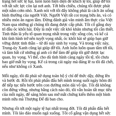
trạng hết sức tệ hại, luôn luôn hiện diện để khích lệ tôi, giúp đỡ tôi
với tất sức lực còn lại nơi anh. Tới bữa chiều, chúng tôi được phát
một nắm cơm nhỏ. Xanh nói với tôi đây không phải là cách ăn uống
bình thường của người Việt. Người Việt rất coi trọng bữa ăn, và có
nhiều món ăn ngon lắm. Đừng đánh giá văn minh ẩm thực của Việt
Nam qua những gì chúng tôi đang được cấp phát. Tôi cố gắng duy
trì đầu óc khôi hài. Đây là một việc rất khó khăn nhưng tối cần thiết.
Tinh thần là yếu tố quan trọng nhất trong việc sống còn, và kể cả
khi tình hình trở nên tuyệt vọng nhất, óc khôi hài sẽ giúp bạn giữ
vững được tinh thần – từ đó nảy sinh hy vọng. Và trong việc này,
Trung-úy Xanh cũng lại giúp đỡ tôi. Anh luôn luôn quan tâm tới tôi,
và làm bất cứ những gì anh có thể làm để giúp tôi giữ được lạc
quan, hy vọng. Vì thế, cho dù tình hình càng ngày tồi tệ, tôi chưa
bao giờ mất hy vọng. Kể cả trong cái ngày mà đáng lẽ ra tôi đã chết,
nếu như không có Xanh.
Mỗi ngày, tôi đã phải sử dụng toàn bộ ý chí để thức dậy, đứng lên
và bước đi. Rồi tôi phải phấn đấu hết mình trong suốt ngày hôm đó
để tiếp tục tiến bước trên con đường mòn dài vô tận. Tôi đã không
còn đứng vững, nhưng bằng cách nào đó, tôi vẫn hoàn tất mục tiêu
của mỗi ngày, để sáng hôm sau mở mắt chứng kiến thêm một bình
minh nữa mà Thượng Đế đã ban cho.
Nhưng rồi tới một ngày tệ hại nhất trong đời. Tôi đã phấn đấu hết
mình. Tôi lảo đảo muốn ngã xuống. Tôi cố gắng vận dụng hết sức