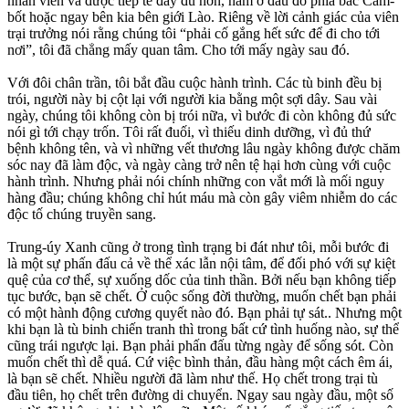
nhân viên và được tiếp tế đầy đủ hơn, nằm ở đâu đó phía bắc Căm-
bốt hoặc ngay bên kia bên giới Lào. Riêng về lời cảnh giác của viên
trại trưởng nói rằng chúng tôi “phải cố gắng hết sức để đi cho tới
nơi”, tôi đã chẳng mấy quan tâm. Cho tới mấy ngày sau đó.
Với đôi chân trần, tôi bắt đầu cuộc hành trình. Các tù binh đều bị
trói, người này bị cột lại với người kia bằng một sợi dây. Sau vài
ngày, chúng tôi không còn bị trói nữa, vì bước đi còn không đủ sức
nói gì tới chạy trốn. Tôi rất đuối, vì thiếu dinh dưỡng, vì đủ thứ
bệnh không tên, và vì những vết thương lâu ngày không được chăm
sóc nay đã làm độc, và ngày càng trở nên tệ hại hơn cùng với cuộc
hành trình. Nhưng phải nói chính những con vắt mới là mối nguy
hàng đầu; chúng không chỉ hút máu mà còn gây viêm nhiễm do các
độc tố chúng truyền sang.
Trung-úy Xanh cũng ở trong tình trạng bi đát như tôi, mỗi bước đi
là một sự phấn đấu cả về thể xác lẫn nội tâm, để đối phó với sự kiệt
quệ của cơ thể, sự xuống dốc của tinh thần. Bởi nếu bạn không tiếp
tục bước, bạn sẽ chết. Ở cuộc sống đời thường, muốn chết bạn phải
có một hành động cương quyết nào đó. Bạn phải tự sát.. Nhưng một
khi bạn là tù binh chiến tranh thì trong bất cứ tình huống nào, sự thể
cũng trái ngược lại. Bạn phải phấn đấu từng ngày để sống sót. Còn
muốn chết thì dễ quá. Cứ việc bình thản, đầu hàng một cách êm ái,
là bạn sẽ chết. Nhiều người đã làm như thế. Họ chết trong trại tù
đầu tiên, họ chết trên đường di chuyển. Ngay sau ngày đầu, một số