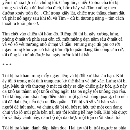
yểm trợ hỏa lực của chúng tôi. Cùng lúc, chiếc Cobra của tôi bị
trúng vô số đạn đủ loại của địch, bốc cháy và đâm xuống theo
đường xoáy trôn ốc... Chỉ trong giây lát, chiếc trực thăng chạm đất,
và phát nổ ngay sau khi tôi và Tim – dù bị thương nặng – tìm cách
thoát ra khỏi phi cơ.
Tim chết vào chiều tối hôm đó. Riêng tôi thì bị gẫy xương lưng,
phỏng ở mặt và phía sau cần cổ, một miểng đạn nằm sâu ở mắt cá,
và vô số vết thương nhỏ ở mặt và đầu. Nhưng mặc dù phi cơ rớt
ngay trong khu vực có hàng trăm địch quân đang tấn công căn cứ,
tôi cũng lẩn tránh được ba ngày trước khi bị bắt.
* * *
Tôi bị tra khảo trong mấy ngày liền; và bị đối xử khá tàn bạo. Khi
ấy tôi ở trong một tình trạng cực kỳ thê thảm về thể xác. Lưng tôi bị
gẫy. Máu từ vết thương ở mắt cá chảy ra đầy chiếc giày bốt, giờ này
đã khô lại thành một khối cứng ngắt. Đã ba ngày tôi không cạo râu.
Tôi không còn khả năng điều khiển ruột già và bàng quang, cho nên
tôi đã đại tiện, tiểu tiện ra đầy quần... Tôi bị vô số vắt bám vào
người để hút máu, và chúng đã bị tôi bứt ra hết, trừ một con đang
chui vào lỗ mũi phía bên trái mà tôi không hề hay biết. Khi bắt được
tôi và thấy cảnh này, đám bộ đội đã được một trận cười khoái trá.
Tôi bị tra khảo, đánh đập, hăm dọa. Hai tay tôi bị trói ngược ra phía