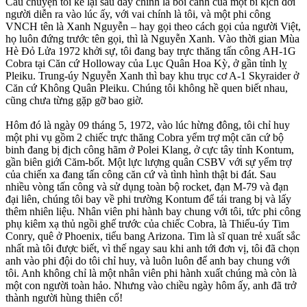
Câu chuyện tôi kể lại sau đây chính là bối cảnh của một bi kịch đời
người diễn ra vào lúc ấy, với vai chính là tôi, và một phi công
VNCH tên là Xanh Nguyễn – hay gọi theo cách gọi của người Việt,
họ luôn đứng trước tên gọi, thì là Nguyễn Xanh. Vào thời gian Mùa
Hè Đỏ Lửa 1972 khởi sự, tôi đang bay trực thăng tấn công AH-1G
Cobra tại Căn cứ Holloway của Lục Quân Hoa Kỳ, ở gần tỉnh lỵ
Pleiku. Trung-úy Nguyễn Xanh thì bay khu trục cơ A-1 Skyraider ở
Căn cứ Không Quân Pleiku. Chúng tôi không hề quen biết nhau,
cũng chưa từng gặp gỡ bao giờ.
Hôm đó là ngày 09 tháng 5, 1972, vào lúc hừng đông, tôi chỉ huy
một phi vụ gồm 2 chiếc trực thăng Cobra yểm trợ một căn cứ bộ
binh đang bị địch công hãm ở Polei Klang, ở cực tây tỉnh Kontum,
gần biên giới Căm-bốt. Một lực lượng quân CSBV với sự yểm trợ
của chiến xa đang tấn công căn cứ và tình hình thật bi đát. Sau
nhiều vòng tấn công và sử dụng toàn bộ rocket, đạn M-79 và đạn
đại liên, chúng tôi bay về phi trường Kontum để tái trang bị và lấy
thêm nhiên liệu. Nhân viên phi hành bay chung với tôi, tức phi công
phụ kiêm xạ thủ ngồi ghế trước của chiếc Cobra, là Thiếu-úy Tim
Conry, quê ở Phoenix, tiểu bang Arizona. Tim là sĩ quan trẻ xuất sắc
nhất mà tôi được biết, vì thế ngay sau khi anh tới đơn vị, tôi đã chọn
anh vào phi đội do tôi chỉ huy, và luôn luôn để anh bay chung với
tôi. Anh không chỉ là một nhân viên phi hành xuất chúng mà còn là
một con người toàn hảo. Nhưng vào chiều ngày hôm ấy, anh đã trở
thành người hùng thiên cổ!