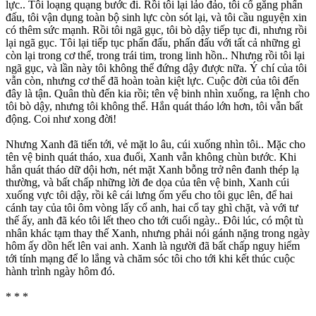
lực.. Tôi loạng quạng bước đi. Rồi tôi lại lảo đảo, tôi cố gắng phấn
đấu, tôi vận dụng toàn bộ sinh lực còn sót lại, và tôi cầu nguyện xin
có thêm sức mạnh. Rồi tôi ngã gục, tôi bò dậy tiếp tục đi, nhưng rồi
lại ngã gục. Tôi lại tiếp tục phấn đấu, phấn đấu với tất cả những gì
còn lại trong cơ thể, trong trái tim, trong linh hồn.. Nhưng rồi tôi lại
ngã gục, và lần này tôi không thể đứng dậy được nữa. Ý chí của tôi
vẫn còn, nhưng cơ thể đã hoàn toàn kiệt lực. Cuộc đời của tôi đến
đây là tận. Quân thù đến kia rồi; tên vệ binh nhìn xuống, ra lệnh cho
tôi bò dậy, nhưng tôi không thể. Hắn quát tháo lớn hơn, tôi vẫn bất
động. Coi như xong đời!
Nhưng Xanh đã tiến tới, vẻ mặt lo âu, cúi xuống nhìn tôi.. Mặc cho
tên vệ binh quát tháo, xua đuổi, Xanh vẫn không chùn bước. Khi
hắn quát tháo dữ dội hơn, nét mặt Xanh bỗng trở nên đanh thép lạ
thường, và bất chấp những lời đe dọa của tên vệ binh, Xanh cúi
xuống vực tôi dậy, rồi kê cái lưng ốm yếu cho tôi gục lên, để hai
cánh tay của tôi ôm vòng lấy cổ anh, hai cổ tay ghì chặt, và với tư
thế ấy, anh đã kéo tôi lết theo cho tới cuối ngày.. Đôi lúc, có một tù
nhân khác tạm thay thế Xanh, nhưng phải nói gánh nặng trong ngày
hôm ấy dồn hết lên vai anh. Xanh là người đã bất chấp nguy hiểm
tới tính mạng để lo lắng và chăm sóc tôi cho tới khi kết thúc cuộc
hành trình ngày hôm đó.
* * *