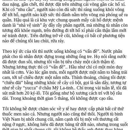
đau nặng, gần chết, thì được đặt trên những cái võng gần các hố xí.
Khi có “nhu cầu”, người nào còn đủ sức thì ráng xuống khỏi võng
để tới hố, người nào kiệt sức thì đành nằm trên võng mà phóng uế ra
quần. Hậu quả là cả khu vực chung quanh mấy cái hố được mệnh
danh là “nhà vệ sinh” ấy đầy rẫy phân người, mà những tù nhân còn
tương đối khỏe mạnh, trên đường đi tới hố xí phải cẩn thận lắm mới
né tránh được. Trên đường trở về cũi, không có bất cứ phương tiện
nào để chúng tôi lau chùi, rửa ráy.
Theo ký ức của tôi thì nước uống không có “vấn đề”. Nước phân
phát cho tù nhân được đựng trong những ống tre. Họ nói rằng nước
đã được đun sôi, nhưng tôi vẫn bị tiêu chảy một cách thậm tệ.
Nhưng lương thực thì có “vấn đề”.. Hầu như chỉ có một món duy
nhất là cơm. Vào lúc gần trưa, mỗi người được một nắm to bằng trái
cam, tới xế chiều được một nắm nữa. Thỉnh thoảng, chúng tôi được
“chiêu đãi” bằng những khúc rễ cây có bột, gọi là sắn dây, tương tự
như rễ cây “yucca” ở châu Mỹ La-tinh.. Chỉ trong vài tuần lễ, tôi đã
sút mất hơn 20 ký-lô. Tôi giống như bộ xương cách trí với bộ râu
dài. Trong khoảng thời gian 5 tháng, tôi không được cạo râu.
Tôi không hề được chăm sóc về y tế hay được cấp phát bất cứ thứ
thuốc men nào cả. Nhưng người nào cũng thế thôi. Người tù binh
Việt Nam bị nhốt chung cũi, nằm cạnh tôi bị một vết thương rất
nặng ở ngực, không hiểu đã được băng từ đời nào, nhưng trong suốt
thời gian bị nhốt chung cũi, tôi không hề thấy anh được thay băng.