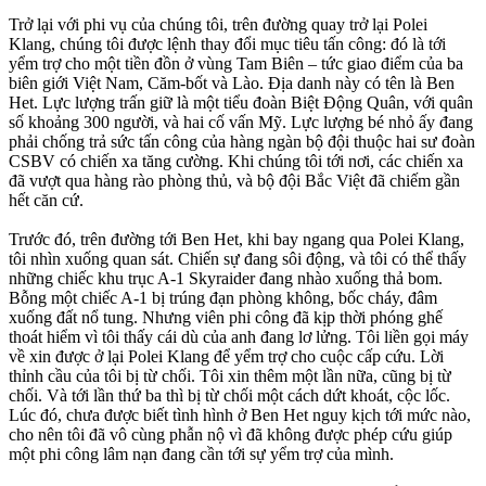
Trở lại với phi vụ của chúng tôi, trên đường quay trở lại Polei
Klang, chúng tôi được lệnh thay đổi mục tiêu tấn công: đó là tới
yểm trợ cho một tiền đồn ở vùng Tam Biên – tức giao điểm của ba
biên giới Việt Nam, Căm-bốt và Lào. Địa danh này có tên là Ben
Het. Lực lượng trấn giữ là một tiểu đoàn Biệt Động Quân, với quân
số khoảng 300 người, và hai cố vấn Mỹ. Lực lượng bé nhỏ ấy đang
phải chống trả sức tấn công của hàng ngàn bộ đội thuộc hai sư đoàn
CSBV có chiến xa tăng cường. Khi chúng tôi tới nơi, các chiến xa
đã vượt qua hàng rào phòng thủ, và bộ đội Bắc Việt đã chiếm gần
hết căn cứ.
Trước đó, trên đường tới Ben Het, khi bay ngang qua Polei Klang,
tôi nhìn xuống quan sát. Chiến sự đang sôi động, và tôi có thể thấy
những chiếc khu trục A-1 Skyraider đang nhào xuống thả bom.
Bỗng một chiếc A-1 bị trúng đạn phòng không, bốc cháy, đâm
xuống đất nổ tung. Nhưng viên phi công đã kịp thời phóng ghế
thoát hiểm vì tôi thấy cái dù của anh đang lơ lửng. Tôi liền gọi máy
về xin được ở lại Polei Klang để yểm trợ cho cuộc cấp cứu. Lời
thỉnh cầu của tôi bị từ chối. Tôi xin thêm một lần nữa, cũng bị từ
chối. Và tới lần thứ ba thì bị từ chối một cách dứt khoát, cộc lốc.
Lúc đó, chưa được biết tình hình ở Ben Het nguy kịch tới mức nào,
cho nên tôi đã vô cùng phẫn nộ vì đã không được phép cứu giúp
một phi công lâm nạn đang cần tới sự yểm trợ của mình.