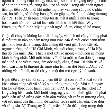
người đã không chịu bò dậy nữa. Một số khác cố gắng tiếp tục cuộc
hành trình nhưng rồi cũng lần lượt bỏ cuộc. Trong lúc đoàn người
tiếp tục tiến bước, mỗi khi nghe một hay vài tiếng súng nổ ở phía
sau, họ biết họ sẽ không bao giờ còn gặp người tù binh đáng thương
ấy nữa. Toán 27 tù binh chúng tôi đã mất ít nhất là nửa tá trong
hoàn cảnh nói trên, và tới lúc cuộc hành trình kết thúc, Wayne
Finch, người tù binh Mỹ duy nhất ngoài tôi ra, cũng đã bỏ mạng.
Cuộc di chuyển không kéo dài 11 ngày, và đích tới cũng không phải
là một trại tù nào đó nằm trong khu vực. Mà là một cuộc hành trình
gian khổ kéo dài 3 tháng, đưa chúng tôi vượt gần 1000 cây số,
ngược đường mòn Hồ Chí Minh, và cuối cùng hướng về Hà Nội,
thủ đô của miền Bắc. Thật là một cơn ác mộng – một cơn ác mộng
kinh hoàng nhất. Mỗi một bước, với tôi là một sự đau đớn tận cùng
thân thể. Các vết thương làm độc ngày càng tệ hại. Tử thần đã kề
bên. Cái chân bị thương đã sưng phù lên gấp đôi bình thường, với
những vết nứt dài, từ đó chảy ra một thứ mủ cực kỳ hôi tanh.
Bệnh tiêu chảy của tôi càng thêm tồi tệ, lại còn bị tới 3 loại sốt rét
khác nhau cùng với vô số ký sinh trùng trong ruột. Mỗi cuối ngày,
khi tôi kết thúc cuộc hành trình trên dưới 10 cây số, thần chết cứ
lảng vảng bên cạnh. Mỗi buổi sáng, ngay sau khi thức giấc, tôi phải
phấn đấu để cố đứng dậy, máu dồn xuống cái chân bị thương cùng
với sức nặng của thân hình đè xuống, tạo ra một cảm giác đau đớn
vô cùng tận. Và Trung-úy Xanh, mặc dù bản thân cũng trong tình