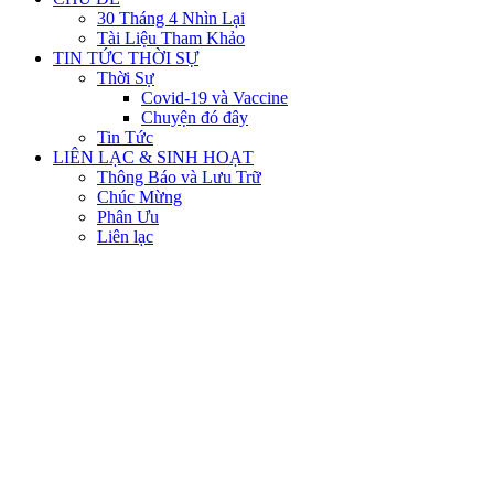
30 Tháng 4 Nhìn Lại
Tài Liệu Tham Khảo
TIN TỨC THỜI SỰ
Thời Sự
Covid-19 và Vaccine
Chuyện đó đây
Tin Tức
LIÊN LẠC & SINH HOẠT
Thông Báo và Lưu Trữ
Chúc Mừng
Phân Ưu
Liên lạc