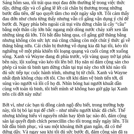
Sáng hôm sau, tôi trải qua mọi đau đớn thường lệ trong việc thức
dậy, đứng dậy và cố gắng lê lết cái chân bị thương trong những
bước đầu tiên, để tạo quyết tâm cho một ngày sắp tới. Tôi cảm thấy
đau đớn như chưa từng thấy nhưng vẫn cố gắng vận dụng ý chí để
bước đi. Ngay phía bên ngoài cái trại vừa dừng chân là cây “cầu”
bằng một thân cây lớn bắc ngang một dòng nước chảy xiết xen lẫn
những tảng đá lớn. Tôi bắt đầu băng qua, cố gắng giữ thăng bằng
nhưng không còn sức lực mà cũng chẳng còn một chút ý thức gì về
thăng bằng nữa. Cái chân bị thương vô dụng kia đã hại tôi, kéo tôi
nghiêng về một phía khiến tôi loạng quạng và cuối cùng rớt xuống
sông. Xanh và Wayne đang đi phía trước, vội vàng quay trở lại phía
bên này, lội xuống vào kéo tôi lên bờ. Họ năn nỉ đám cộng sản cho
phép cả toán tù binh tạm dừng chân tại trại này cho tới khi nào tôi
đủ sức tiếp tục cuộc hành trình, nhưng bị từ chối. Xanh và Wayne
nhất định không chịu rời tôi. Cho tới khi đám vệ binh tiến tới, dí
súng vào người và lôi cổ họ đi. Nhìn bóng hai người khuất dần
cùng với toán tù binh, tôi biết mình sẽ không bao giờ gặp lại Xanh
trên cõi đời này nữa!
Bởi vì, như các bạn tù đồng cảnh ngộ đều biết, trong trường hợp
này, tôi bị bỏ lại trại để chết – như nhiều người khác đã chết. Thế
nhưng không hiểu vì nguyên nhân hay lệnh lạc nào đó, đám cộng
sản lại quyết định chích penecillin cho tôi trong mấy ngày liền. Tôi
bắt đầu bình phục, và sau một khoảng thời gian ngắn, đã có thể
đứng dậy. Và ngay sau khi tôi đủ sức bước đi, đám cộng sản đã ra