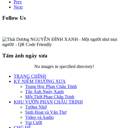
Prev
Next
Follow Us
Tấm ảnh ngày xưa
No images in specified directory!
TRANG CHÍNH
KỶ NIỆM TRƯỜNG XƯA
Trung Học Phan Châu Trinh
Tập Ảnh Ngày Xanh
Một Thời Phan Châu Trinh
KHU VƯỜN PHAN CHÂU TRINH
Tưởng Nhớ
Sinh Hoat và Văn Thơ
Video và Audio
Vui Cười
CHỦ ĐỀ