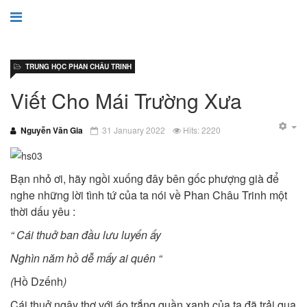
TRUNG HỌC PHAN CHÂU TRINH
Viết Cho Mái Trường Xưa
Nguyễn Văn Gia
31 January 2022
Hits: 2220
Bạn nhỏ ơi, hãy ngồi xuống đây bên gốc phượng già để
nghe những lời tình tứ của ta nói về Phan Châu Trinh một
thời dấu yêu :
“ Cái thuở ban đầu lưu luyến ấy
Nghìn năm hồ dễ mấy ai quên “
(
Hồ Dzếnh
)
Cái thuở ngây thơ với áo trắng quần xanh của ta đã trải qua