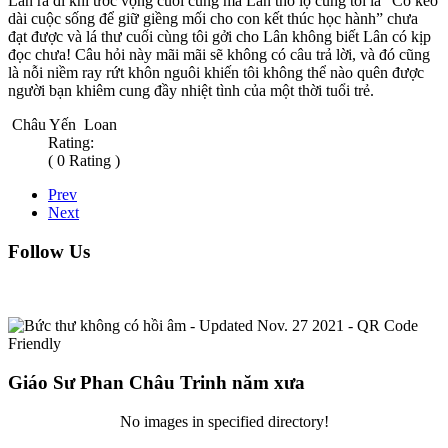
Lân ra đi khi ước vọng cuối cùng mà Lân thổ lộ cùng tôi là “Cố kéo
dài cuộc sống để giữ giềng mối cho con kết thúc học hành” chưa
đạt được và lá thư cuối cùng tôi gởi cho Lân không biết Lân có kịp
đọc chưa! Câu hỏi này mãi mãi sẽ không có câu trả lời, và đó cũng
là nỗi niềm ray rứt khôn nguôi khiến tôi không thể nào quên được
người bạn khiêm cung đầy nhiệt tình của một thời tuổi trẻ.
Châu Yến Loan
Rating:
( 0 Rating )
Prev
Next
Follow Us
Giáo Sư Phan Châu Trinh năm xưa
No images in specified directory!