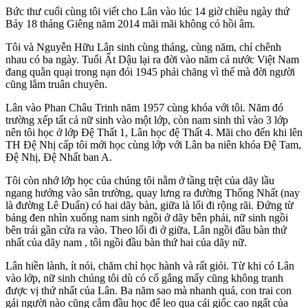
Bức thư cuối cùng tôi viết cho Lân vào lúc 14 giờ chiều ngày thứ
Bảy 18 tháng Giêng năm 2014 mãi mãi không có hồi âm.
Tôi và Nguyễn Hữu Lân sinh cùng tháng, cùng năm, chỉ chênh
nhau có ba ngày. Tuổi Ất Dậu lại ra đời vào năm cả nước Việt Nam
đang quằn quại trong nạn đói 1945 phải chăng vì thế mà đời người
cũng lắm truân chuyên.
Lân vào Phan Châu Trinh năm 1957 cùng khóa với tôi. Năm đó
trường xếp tất cả nữ sinh vào một lớp, còn nam sinh thì vào 3 lớp
nên tôi học ở lớp Đệ Thất 1, Lân học đệ Thất 4. Mãi cho đến khi lên
TH Đệ Nhị cấp tôi mới học cùng lớp với Lân ba niên khóa Đệ Tam,
Đệ Nhị, Đệ Nhất ban A.
Tôi còn nhớ lớp học của chúng tôi nằm ở tầng trệt của dãy lầu
ngang hướng vào sân trường, quay lưng ra đường Thống Nhất (nay
là đường Lê Duẩn) có hai dãy bàn, giữa là lối đi rộng rãi. Đứng từ
bảng đen nhìn xuống nam sinh ngồi ở dãy bên phải, nữ sinh ngồi
bên trái gần cửa ra vào. Theo lối đi ở giữa, Lân ngồi đầu bàn thứ
nhất của dãy nam , tôi ngồi đầu bàn thứ hai của dãy nữ.
Lân hiền lành, ít nói, chăm chỉ học hành và rất giỏi. Từ khi có Lân
vào lớp, nữ sinh chúng tôi dù có cố gắng mấy cũng không tranh
được vị thứ nhất của Lân. Ba năm sao mà nhanh quá, con trai con
gái người nào cũng cắm đầu học để leo qua cái giốc cao ngất của