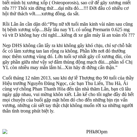
biết mình bị xương xốp ( Osteoporosis), sao cứ để gãy xương miết
rứa ??? Thôi xin đừng thử....dại nữa đó....!!! Đời đâu có nhiều cơ
hội thử thách với.....xương đồng, da sắt.
Rồi Lân ân cần dặn dò:“Phụ nữ tới tuổi mãn kinh vài năm sau cũng
bị bệnh xương xốp....Bấy lâu nay YL có uống Premarin 0.625 mg
và vit D không hay chỉ nghĩ....kiêng đi xe gắn máy là an toàn rồi ???
Nẹp DHS không cần lấy ra khi không gây khó chịu, chỉ sợ chỗ bắt
ốc có làm xương tan lan rộng ra không. Phần lớn nơi đó thường
mọc thêm xương vùng đó. Lớn tuổi sợ nhất gãy cổ xương đùi, còn
gãy phần giữa như vậy sợ đâm thủng động mạch đùi....phần số Chị
YL còn nhiều may mắn lắm hỉ...Xin hãy đi đứng cẩn thận.”
Cuối tháng 12 năm 2013, sau khi dự lễ Thượng thọ 90 tuổi của thầy
Hiệu trưởng Nguyễn Đăng Ngọc, các bạn Thu Liên, Thu Hà, Ái
cùng vợ chồng Phan Thanh Hòa đến tận nhà thăm Lân, bạn cũ lâu
ngày gặp nhau, vui mừng khôn xiết. Lân kể cho tôi nghe đầy đủ hết
mọi chuyện của buổi gặp mặt hôm đó cho đến những bịn rịn vấn
vương, những cái siết tay thật chặt không muốn rời xa những người
thân tình trong phút biệt ly.