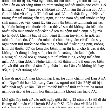
hôm, con tôi bị sốt, vừa nghe nói, dù trời mưa to gió lớn mà sáng
sớm Lân đã sốt sắng trùm áo mưa xuống nhà tôi khám cho cháu. Có
lần Lân tâm sự :“ làm bác sĩ không có lương tâm thì dễ mà có lương
tâm thì khó vô cùng!”. Tôi hỏi tại sao? Lân nói thật lòng : “ Nếu vô
lương tâm thì không cần suy nghĩ, cứ cho năm bảy thứ thuốc kháng
sinh mạnh bao vây, cùng lúc tấn công thì bệnh sẽ lui nhanh mà tác
hại khôn lường của thuốc trên cơ thể về sau thì không cần biết, tốn
nhiều tiền mua thuốc một cách vô ích thì bệnh nhân chịu. Vậy mà
họ lại được khen là bác sĩ giỏi, tiếng tăm lan truyền khắp nơi, tên
tuổi nổi như cồn. Còn nếu mình có chút lương tâm cứ đắn đo suy
nghĩ chọn thứ thuốc nào vừa đúng bệnh mà ít tác dụng phụ, không
lãng phí thuốc, đỡ tốn kém cho bệnh nhân thì lại bị cho là bác sĩ dở,
không biết dùng kháng sinh, cho thuốc xoàng, lâu lành bệnh.
Nhưng dù họ có nói gì chăng nữa thì mình cũng không thể đánh
mất lương tâm được”. Nghe Lân nói tôi thầm nhủ trải qua bao biến
cố, vật đổi sao dời mà tấm lòng nhân ái của Lân vẫn không hề thay
đổi, quý biết dường nào!
Bẳng đi một thời gian không gặp Lân, tôi cũng chẳng biết Lân ở nơi
nào. Người thì bảo Lân sang Canada, người nói Lân ở Mỹ rồi bị tai
biến phải ngồi xe lăn. Tôi chỉ mơ hồ biết thế thôi chứ hơn ba mươi
năm qua gặp ai tôi cũng hỏi thăm Lân mà không liên lạc được.
Mới gần đây tình cờ vào một ngày giữa tháng 12 năm 2013 tôi đi dự
lễ tang thân mẫu của Huỳnh Bá An từ Sài Gòn đưa về Hòa Hải –