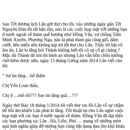
Sau Tết dương lịch Lân gởi thư cho tôi, vào những ngày gần Tết
Nguyên Đán tôi rất bận rộn, nào là các cuộc họp mặt với những bạn
ở nước ngoài về thăm quê hương như Hồng Vân, vợ chồng Trần
Minh Xuyên, Phương Nga, nào là phải tham gia cúng giỗ, đám
cưới, liên miên nên không kịp trả lời thư cho Lân. Thấy tôi bặt vô
âm tín, Lân lo lắng hỏi Thành không biết tôi có sự cố gì chăng ?
Mặc dù Thành đã nói tôi bình an nhưng Lân vẫn bồn chồn không
chờ thêm được nữa, ngày 15 tháng Giêng năm 2014 Lân viết cho
tôi:
“ Sự im lặng…hố thẳm
Chị Yến Loan thân,
Chị ở …mô rồi??? Sao im lặng quá…???
Ngày thứ Bảy 18 tháng 1/2014 tôi viết thư xin lỗi Lân về sự chậm
trễ hồi âm khiến Lân phải lo lắng. Tôi thuật lại cho Lân nghe cuộc
họp mặt với các bạn ở nước ngoài về thăm. Hồng Vân đã đại diện
các bạn phương xa: Lân , Hà, Liên, Phú … mang về những món
quà tình nghĩa giúp đỡ những bạn cùng lớp đang đau ốm khó khăn