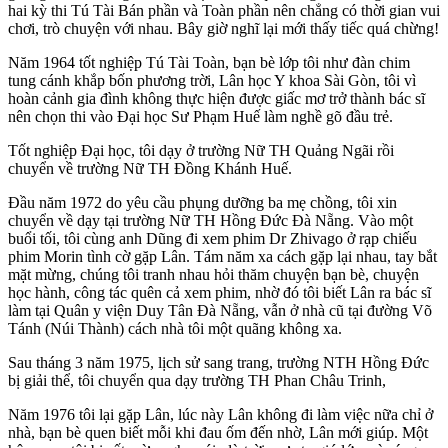
hai kỳ thi Tú Tài Bán phần và Toàn phần nên chẳng có thời gian vui
chơi, trò chuyện với nhau. Bây giờ nghĩ lại mới thấy tiếc quá chừng!
Năm 1964 tốt nghiệp Tú Tài Toàn, bạn bè lớp tôi như đàn chim
tung cánh khắp bốn phương trời, Lân học Y khoa Sài Gòn, tôi vì
hoàn cảnh gia đình không thực hiện được giấc mơ trở thành bác sĩ
nên chọn thi vào Đại học Sư Phạm Huế làm nghề gõ đầu trẻ.
Tốt nghiệp Đại học, tôi dạy ở trường Nữ TH Quảng Ngãi rồi
chuyển về trường Nữ TH Đồng Khánh Huế.
Đầu năm 1972 do yêu cầu phụng dưỡng ba mẹ chồng, tôi xin
chuyển về dạy tại trường Nữ TH Hồng Đức Đà Nẵng. Vào một
buổi tối, tôi cùng anh Dũng đi xem phim Dr Zhivago ở rạp chiếu
phim Morin tình cờ gặp Lân. Tám năm xa cách gặp lại nhau, tay bắt
mặt mừng, chúng tôi tranh nhau hỏi thăm chuyện bạn bè, chuyện
học hành, công tác quên cả xem phim, nhờ đó tôi biết Lân ra bác sĩ
làm tại Quân y viện Duy Tân Đà Nẵng, vẫn ở nhà cũ tại đường Võ
Tánh (Núi Thành) cách nhà tôi một quãng không xa.
Sau tháng 3 năm 1975, lịch sử sang trang, trường NTH Hồng Đức
bị giải thể, tôi chuyển qua dạy trường TH Phan Châu Trinh,
Năm 1976 tôi lại gặp Lân, lúc này Lân không đi làm việc nữa chỉ ở
nhà, bạn bè quen biết mỗi khi đau ốm đến nhờ, Lân mới giúp. Một