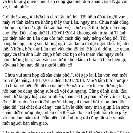
và tôi không quên chúc Lân cùng gia đình đón xuân Giáp Ngọ vui
vẻ, hạnh phúc.
Gởi thư xong, tôi hớn hở chờ Lân trả lời. Tối hôm đó tôi ngồi vào
máy vi tính kiểm tra không thấy thư Lân, ngày mai Chúa nhật cũng
không có, tôi cứ nghĩ là Lân bận việc chưa viết thư được nên ráng
chờ tiếp. Đến sáng thứ Hai 20/01/2014 khoảng gần trưa thì Thành
gọi điện báo tin Lân qua đời mới cách đây mấy tiếng đồng hồ. Tôi
bàng hoàng, sững sốt, không ngờ Lân lại ra đi đột ngột khốc liệt đến
thế. Những bức thư Lân mới viết cho tôi lời lẽ khá dí dỏm, lạc quan,
ngay cả tấm ảnh Lân chụp hôm các bạn đến thăm vào ngày cuối
năm dương lịch, Lân vẫn còn tươi khỏe lắm, chưa có biểu hiện gì,
vậy mà hôm nay đã ra người thiên cổ!
“Chưa vui sum họp đã sầu chia phôi”, tôi gặp lại Lân vỏn vẹn mới
tròn một tháng, 18/12/2013 đến 18/01/2014. Mười tám bức thư qua
lại chưa nói hết nỗi niềm của hơn 30 năm xa cách, con đường kết
nối bạn bè đang thông suốt đã vội đứt ngang. Cũng đành sinh, lão,
bệnh, tử là quy luật của tự nhiên, thân cát bụi phải trở về với cát bụi,
đó là lộ trình của một đời người không ai thoát khỏi. Còn theo tôn
giáo thì “cái chết dịu dàng” của Lân là điều may mắn giúp Lân sớm
chấm dứt những nhọc nhằn của thể xác do căn bệnh trầm kha giày
vò hơn tám năm rồi. Dẫu biết là thế nhưng tôi cũng rất sốc vì mất
một người bạn tâm giao.