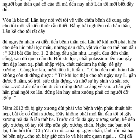
người bạn thân quá cố của tôi mà đến nay nhờ Lân tôi mới biết đầy
đủ.
Vốn là bác sĩ, Lân hay nói với tôi về việc chữa bệnh để cung cấp
cho tôi một số kiến thức cần thiết. Bằng trải nghiệm của bản thân,
Lân kể cho tôi rất đầy
đủ nguyên nhân và diễn tiến bệnh thận của Lân từ khi mới phát hiện
cho đến lúc phải lọc máu, những đau đớn, vật vã của cơ thể ban đầu
: “ Khi bắt đầu lọc, 1, 2 tháng đầu gần như....ngất, đau đớn chân
cẳng, sau đó quen dần đi. Đôi khi lọc , chất potassium lên cao gây
tim đập loạn xạ, phải nhập viện, chất calcium hạ thấp, dễ gãy
xương....Càng lọc lâu, nước tiểu ít, ít dần...”. Cho đến một hôm Lân
không còn đi đứng được : “ Từ khi lọc thận cho tới ngày nay L. gần
được 8 năm, số trời, sức chịu đựng, và nhờ sự hy sinh và săn sóc
của....vợ...Lúc đầu còn đi còn đứng được...càng về sau...chân yếu
hẳn phải ngồi xe lăn, đứng lên hay nằm xuống phải có người đỡ
giúp..”
Năm 2012 tôi bị gãy xương đùi phải vào bệnh viện phẫu thuật bắt
nẹp, bắt ốc cố định xương. Đây không phải mới lần đầu tôi bị gãy
xương mà đã là lần thứ ba. Trước đó tôi đã gãy xương sườn, kế đến
gãy xương cổ tay rồi tiếp nữa gãy xương chân. Nghe các bạn nói
lại, Lân hỏi tôi :“Chị Y.L đi mô....mà bị....gãy chân, lành rồi mà bạn
bè bên này...cho tới bây giờ còn lo và hết sức quan ngại…. Chị đã