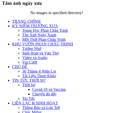
Tấm ảnh ngày xưa
No images in specified directory!
TRANG CHÍNH
KỶ NIỆM TRƯỜNG XƯA
Trung Học Phan Châu Trinh
Tập Ảnh Ngày Xanh
Một Thời Phan Châu Trinh
KHU VƯỜN PHAN CHÂU TRINH
Tưởng Nhớ
Sinh Hoat và Văn Thơ
Video và Audio
Vui Cười
CHỦ ĐỀ
30 Tháng 4 Nhìn Lại
Tài Liệu Tham Khảo
TIN TỨC THỜI SỰ
Thời Sự
Covid-19 và Vaccine
Chuyện đó đây
Tin Tức
LIÊN LẠC & SINH HOẠT
Thông Báo và Lưu Trữ
Chúc Mừng