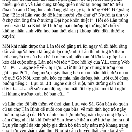
nhiều gió dữ, và Lân cũng không quên nhắc lại trong thư lời trêu
đùa của anh Dũng lúc anh đang giảng dạy tại trường ĐHCĐ Quảng
Đà: “Bác sĩ Lân vào đó để kiếm người yêu chứ gì? Người ta tìm vợ
ở chợ còn ông tìm ở trường Đại học khôn thiệt !”. Hồi đó Lân trúng
tuyển vào khoa Kinh tế Thương mại nhưng bị trường từ chối vì
không nhận sinh viên học bán thời gian ( không hiện diện thường
xuyên)
Mỗi khi nhận được thư Lân tôi cố gắng trả lời ngay vì tôi hiểu rằng
đối với người bệnh không đi lại được như Lân thì những lời thăm
hỏi chuyện trò của bạn bè là niềm vui, niềm an ủi lớn lao giúp Lân
kéo dài cuộc sống. Lân nói với tôi: “ Đọc hồi ký của Y.L. trong Web
MT PCT....nghe kể về Chị Lựu....Từ thuở học chung trường con
gái...qua PCT, nắng mưa, ngày tháng bên nhau thân thiết, đưa nhau
về quê Gò Nổi, xem trâu kéo ép mía, nấu đường bát....rồi cuối cùng
buông tiếng : - Lựu ơi...!!! ..nghe đứt cả ruột, nửa đường đàn đứt
dây tơ.......L. hết sức cảm động, cho mãi tới bây giờ...mỗi khi nghĩ
lại khung trường xưa, bè bạn cũ....”
và Lân cho tôi biết thêm về thời gian Lựu vào Sài Gòn bán áo quần
cũ tại chợ Tân Bình để nuôi con qua bữa, về mối tình học trò ngây
thơ trong sáng của Đức dành cho Lựu những năm học cùng lớp và
cảm động nhất là khi Đức từ San Jose về thăm quê hương tìm ra nơi
Lựu yên nghỉ đã xin phép gia đình bỏ tiền xây nấm mộ khang trang
cho Lựu yên giấc ngàn thu. Những câu chuyện thật cảm động về