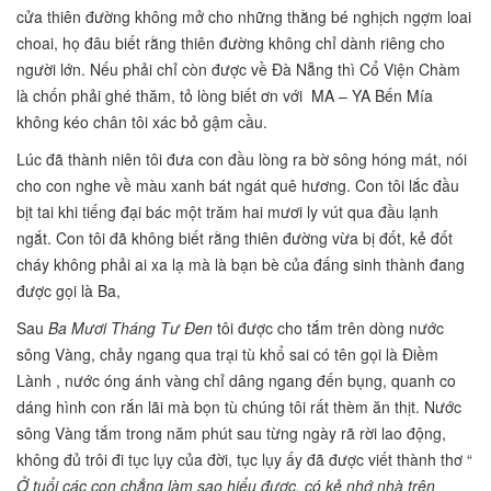
cửa thiên đường không mở cho những thằng bé nghịch ngợm loai
choai, họ đâu biết rằng thiên đường không chỉ dành riêng cho
người lớn. Nếu phải chỉ còn được về Đà Nẵng thì Cổ Viện Chàm
là chốn phải ghé thăm, tỏ lòng biết ơn với MA – YA Bến Mía
không kéo chân tôi xác bỏ gậm cầu.
Lúc đã thành niên tôi đưa con đầu lòng ra bờ sông hóng mát, nói
cho con nghe về màu xanh bát ngát quê hương. Con tôi lắc đầu
bịt tai khi tiếng đại bác một trăm hai mươi ly vút qua đầu lạnh
ngắt. Con tôi đã không biết rằng thiên đường vừa bị đốt, kẻ đốt
cháy không phải ai xa lạ mà là bạn bè của đấng sinh thành đang
được gọi là Ba,
Sau
Ba Mươi Tháng Tư Đen
tôi được cho tắm trên dòng nước
sông Vàng, chảy ngang qua trại tù khổ sai có tên gọi là Điềm
Lành , nước óng ánh vàng chỉ dâng ngang đến bụng, quanh co
dáng hình con rắn lãi mà bọn tù chúng tôi rất thèm ăn thịt. Nước
sông Vàng tắm trong năm phút sau từng ngày rã rời lao động,
không đủ trôi đi tục lụy của đời, tục lụy ấy đã được viết thành thơ “
Ở tuổi các con chẳng làm sao hiểu được, có kẻ nhớ nhà trên