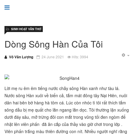
SINH HOẠT VĂN THƠ
Dòng Sông Hàn Của Tôi
Võ Văn Lượng
24 June 2021
Hits: 3994
Lời mẹ ru êm êm tiếng nước chảy sông Hàn xanh như tàu lá.
Nước sông Hàn xuôi về biển cả, tắm mát đông tây Nại Hiên, nuôi
dân hai bên bờ hàng hà tôm cá. Lúc còn nhóc tì tôi rất thích tắm
sông dẫu bị mẹ quất cho lằn ngang lằn dọc. Tôi thường lặn xuống
dưới đáy sâu, mở trừng đôi con mắt trong vũng tối đen ngòm để
nhặt lên viên phấn đã ăn cắp của thầy vào giờ chơi trong lớp .
Viên phấn trắng màu thiên đường con nít. Nhiều người nghĩ rằng