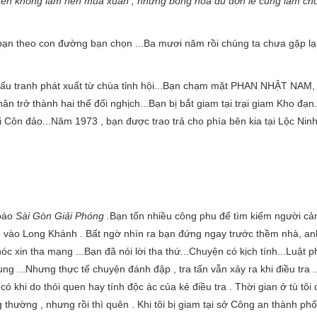
Con én không làm nên mùa xuân , nhưng bông hoa dù đơn lẻ cũng làm ch
bạn theo con đường bạn chọn ...Ba mươi năm rồi chúng ta chưa gặp lạ
 đấu tranh phát xuất từ chùa tỉnh hội...Bạn chạm mặt PHAN NHẬT NAM,
ân trở thành hai thế đối nghịch...Bạn bị bắt giam tại trại giam Kho đạn..
 đi Côn đảo...Năm 1973 , bạn được trao trả cho phía bên kia tại Lộc Ni
báo
Sài Gòn Giải Phóng .
Bạn tốn nhiều công phu để tìm kiếm người cả
́n vào Long Khánh . Bất ngờ nhìn ra bạn đứng ngay trước thềm nhà, an
c xin tha mạng ...Bạn đã nói lời tha thứ...Chuyện có kịch tính...Luật p
ung ...Nhưng thực tế chuyện đánh đập , tra tấn vẫn xảy ra khi điều tra .
có khi do thói quen hay tính độc ác của kẻ điều tra . Thời gian ở tù tôi c
g thường , nhưng rồi thì quên . Khi tôi bị giam tại sở Công an thành phố ,