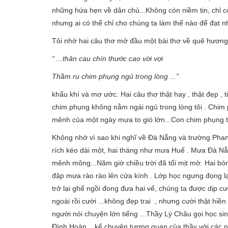
những hứa hẹn về dân chủ...Không còn niềm tin, chỉ c
nhưng ai có thể chỉ cho chúng ta làm thế nào để đạt 
Tôi nhớ hai câu thơ mở đầu một bài thơ về quê hương 
“ ...thân cau chín thước cao vời vợi
Thầm ru chim phụng ngủ trong lòng ...”
khẩu khí và mơ ước. Hai câu thơ thật hay , thật đẹp , 
chim phụng không nằm ngái ngủ trong lòng tôi . Chim p
mênh của một ngày mưa to gió lớn...Con chim phụng tu
Không nhớ vì sao khi nghĩ về Đà Nẵng và trường Pha
rích kéo dài một, hai tháng như mưa Huế . Mưa Đà Nẵn
mênh mông...Năm giờ chiều trời đã tối mịt mờ. Hai bó
đập mưa rào rào lên cửa kính . Lớp học ngưng đọng la
trở lại ghế ngồi đong đưa hai vế, chúng ta được dịp c
ngoài rồi cười ...không đẹp trai , nhưng cười thật hiền
người nói chuyện lớn tiếng ...Thầy Lý Châu gọi học sinh
Đình Hoàn , kể chuyện tương quan của thầy với các