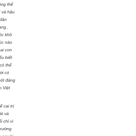
ông thể
 và hậu
 dân
̣ng ,
óc khô
úc nào
hai con
u biết
ó thể
̀i có
ột đảng
o Việt
 cai trị
́t và
i chỉ vì
trường