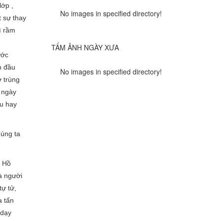
ớp ,
No images in specified directory!
t sự thay
̀ rầm
TẤM ẢNH NGÀY XƯA
ớc
n đầu
No images in specified directory!
̉ trùng
 ngày
̀u hay
húng ta
 Hồ
à người
̣ tử,
a tấn
 dạy