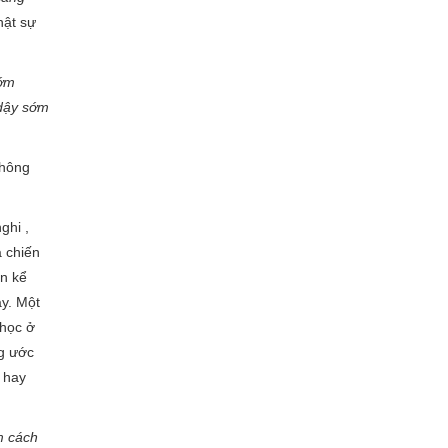
ật sự
ớm
dậy sớm
 không
nghi ,
a chiến
n kể
ay. Một
học ở
g ước
i hay
m cách