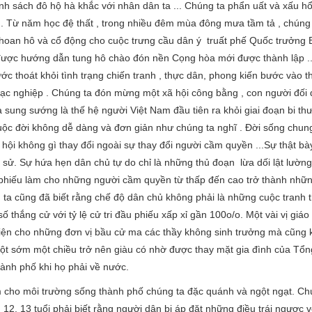
h sách đô hộ hà khắc với nhân dân ta ... Chúng ta phẩn uất và xấu hổ 
̣ . Từ năm học đệ thất , trong nhiều đêm mùa đông mưa tầm tả , chúng
hoan hô và cổ động cho cuộc trưng cầu dân ý truất phế Quốc trưởng 
được hướng dẫn tung hô chào đón nền Cọng hòa mới được thành lập 
 thoát khỏi tình trạng chiến tranh , thực dân, phong kiến bước vào thơ
c nghiệp . Chúng ta đón mừng một xã hội công bằng , con người đối đã
 sung sướng là thế hệ người Việt Nam đầu tiên ra khỏi giai đoạn bi th
cuộc đời không dễ dàng và đơn giản như chúng ta nghĩ . Đời sống ch
ã hội không gì thay đổi ngoài sự thay đổi người cầm quyền ...Sự thật bà
c sử. Sự hứa hẹn dân chủ tự do chỉ là những thủ đoạn lừa dối lật lường 
phiếu làm cho những người cầm quyền từ thấp đến cao trở thành nhữn
ta cũng đã biết rằng chế độ dân chủ không phải là những cuộc tranh 
 thắng cử với tỷ lệ cử tri đầu phiếu xấp xỉ gần 100o/o. Một vài vị giá
 diện cho những đơn vị bầu cử ma các thầy không sinh trưởng mà cũng
y một sớm một chiều trở nên giàu có nhờ được thay mặt gia đình của Tổ
hành phố khi họ phải về nước.
làm cho môi trường sống thành phố chúng ta đặc quánh và ngột ngạt. Ch
i 12, 13 tuổi phải biết rằng người dân bị áp đặt những điều trái ngược v