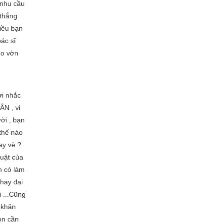
 nhu cầu
 thắng
iều bạn
ác sĩ
̀o vờn
̀i nhắc
HÂN , vi
ời , bạn
thế nào
ay vè ?
uật của
n có làm
 hay đại
i ...Cũng
ó khăn
̀n cần