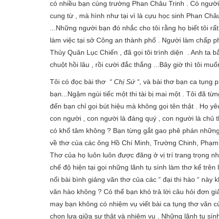
có nhiều bạn cùng trường Phan Châu Trinh . Có người qu
cung từ , mà hình như tại vì là cựu học sinh Phan Ch
...Những người bạn đó nhắc cho tôi rằng họ biết tôi rất ro
làm việc tại sở Công an thành phố . Người làm chấp pháp
Thủy Quân Lục Chiến , đã gọi tôi trình diện . Anh ta b
chuột hồi lâu , rồi cười đắc thắng ...Bây giờ thì tôi mu
Tôi có đọc bài thơ
“ Chị Sứ “
, và bài thơ bạn ca tu
bạn...Ngậm ngùi tiếc một thi tài bị mai một . Tôi đã 
đến bạn chỉ gọi bút hiệu mà không gọi tên thật . Họ 
con người , con người là đáng quý , con người là chủ t
có khổ tâm không ? Bạn từng gắt gao phê phán những ng
về thơ của các ông Hồ Chí Minh, Trường Chinh, Phạm V
Thơ của họ luôn luôn được đăng ở vị trí trang trọng nhâ
chế độ hiện tại gọi những lãnh tụ sính làm thơ kể trên 
nổi bài bình giảng văn thơ của các “ đại thi hào “ này
văn hào không ? Có thể bạn khó trả lời câu hỏi đơn gia
may bạn không có nhiệm vụ viết bài ca tụng thơ văn cu
chọn lựa giữa sự thật và nhiệm vụ . Những lãnh tụ si