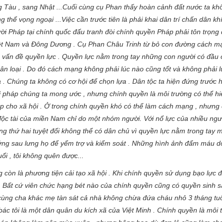
g Tàu , sang Nhật ...Cuối cùng cụ Phan thấy hoàn cảnh đất nước ta kh
thể vọng ngoại ...Việc cần trước tiên là phải khai dân trí chấn dân khí
i Pháp tại chính quốc đấu tranh đòi chính quyền Pháp phải tôn trọng
 Việt Nam và Đông Dương . Cụ Phan Châu Trinh từ bỏ con đường cách ma
 vấn đề quyền lực . Quyền lực nằm trong tay những con người có đầu 
nhân loại . Do đó cách mạng không phải lúc nào cũng tốt và không phải l
̣a . Chúng ta không có cơ hội để chọn lựa . Dân tộc ta hiện đứng trước 
 pháp chúng ta mong ước , nhưng chính quyền là môi trường có thể hiể
 cho xã hội . Ở trong chính quyền khó có thể làm cách mạng , nhưng c
̣ độc tài của miền Nam chỉ do một nhóm người. Với nổ lực của nhiều ngươ
g thứ hai tuyệt đối không thể có dân chủ vì quyền lực nằm trong tay
m
́ đứng sau lưng họ để yểm trợ và kiểm soát . Những hình ảnh đẩm máu d
uổi , tôi không quên được...
òn là phương tiện cải tạo xã hội . Khi chính quyền sử dụng bạo lực để
Bất cứ viên chức hạng bét nào của chính quyền cũng có quyền sinh sa
 cùng cha khác mẹ tàn sát cả nhà không chừa đứa cháu nhỏ
3 tháng tuổ
bác tôi
là một dân quân du kích xã của Việt Minh . Chính quyền là môi 