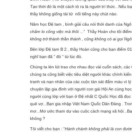
Tạo
thời đó là một cách tỏ ra là người trí thức...Nếu
thầy không giống tài tử nổi tiếng này chút nào.
Năm học Đệ tam , bình giải câu nói thời danh của Ngô
chăm lo công việc mà thôi ...”
Thầy Hoàn cho tôi điểm 01
không trở thành thần thánh , cũng không có ai gọi Ngô 
Bên lớp Đệ tam B 2 , thầy Hoàn cũng cho bạn điểm 01/2
nghĩ bạn đã “ đỏ “ từ lúc đó.
Chúng ta lén lút trao cho nhau đọc vài cuốn sách, các t
chúng ta cũng biết việc tiêu diệt người khác chính kiế
tranh và nạn nhân của các cuộc tàn sát đẩm máu vì ly
chuyện lập gia đình với người con gái Hội An cùng học 
người cùng lớp với bạn ở Đệ nhất C Quốc Học đã đọc 
quê vợ...Bạn gia nhập Việt Nam Quốc Dân Đảng . Trong 
mơ...Mơ ước tham dự vào cuộc cách mạng xã hội...Bạ
không ?
Tôi viết cho bạn : “
Hành chánh không phải là con đươ