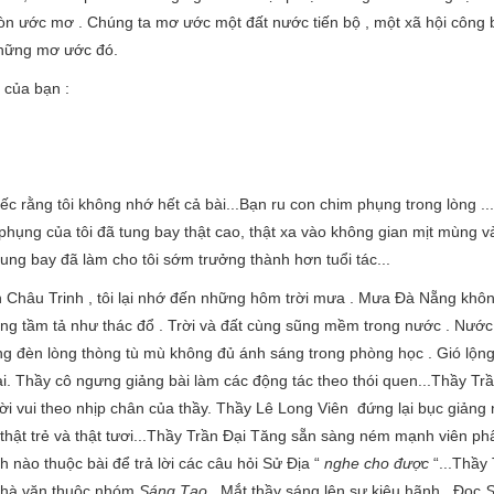
òn ước mơ . Chúng ta mơ ước một đất nước tiến bộ , một xã hội công 
những mơ ước đó.
của bạn :
tiếc rằng tôi không nhớ hết cả bài...Bạn ru con chim phụng trong lòng .
hụng của tôi đã tung bay thật cao, thật xa vào không gian mịt mùng 
ng bay đã làm cho tôi sớm trưởng thành hơn tuổi tác...
n Châu Trinh , tôi lại nhớ đến những hôm trời mưa . Mưa Đà Nẵng khôn
g tầm tả như thác đổ . Trời và đất cùng sũng mềm trong nước . Nước
ng đèn lòng thòng tù mù không đủ ánh sáng trong phòng học . Gió lộn
̣i. Thầy cô ngưng giảng bài làm các động tác theo thói quen...Thầy Trâ
ười vui theo nhịp chân của thầy. Thầy Lê Long Viên đứng lại bục giảng 
 thật trẻ và thật tươi...Thầy Trần Đại Tăng sẵn sàng ném mạnh viên ph
 nào thuộc bài để trả lời các câu hỏi Sử Địa “
nghe
cho được
“...Thầy 
 nhà văn thuộc nhóm
Sáng Tạo .
Mắt thầy sáng lên sự kiêu hãnh . Đọc
S