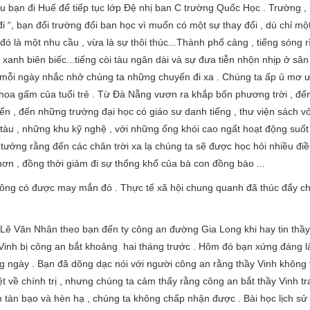
̣n đi Huế để tiếp tục lớp Đệ nhị ban C trường Quốc Học . Trường , l
 “, bạn đổi trường đổi ban học vì muốn có một sự thay đổi , dù chỉ mộ
 đó là một nhu cầu , vừa là sự thôi thúc...Thành phố cảng , tiếng sóng ri
anh biên biếc...tiếng còi tàu ngân dài và sự đưa tiễn nhộn nhịp ở sân
...mỗi ngày nhắc nhở chúng ta những chuyến đi xa . Chúng ta ấp ủ mơ ư
 hoa gấm của tuổi trẻ . Từ Đà Nẵng vươn ra khắp bốn phương trời , đế
̉n , đến những trường đại học có giáo sư danh tiếng , thư viện sách vơ
àu , những khu kỹ nghệ , với những ống khói cao ngất hoạt động suốt
ởng rằng đến các chân trời xa lạ chúng ta sẽ được học hỏi nhiều điê
ơn , đồng thời giảm đi sự thống khổ của bà con đồng bào ...
không có được may mắn đó . Thực tế xã hội chung quanh đã thúc đẩy c
thầy Lê Văn Nhân theo bạn đến ty công an đường Gia Long khi hay tin thầy
ầy Vinh bị công an bắt khoảng hai tháng trước . Hôm đó bạn xứng đáng l
 ngày . Bạn đã dõng dạc nói với người công an rằng thầy Vinh không tư
 rệt về chính trị , nhưng chúng ta cảm thấy rằng công an bắt thầy Vinh tr
an tàn bạo và hèn hạ , chúng ta không chấp nhận được . Bài học lịch sử