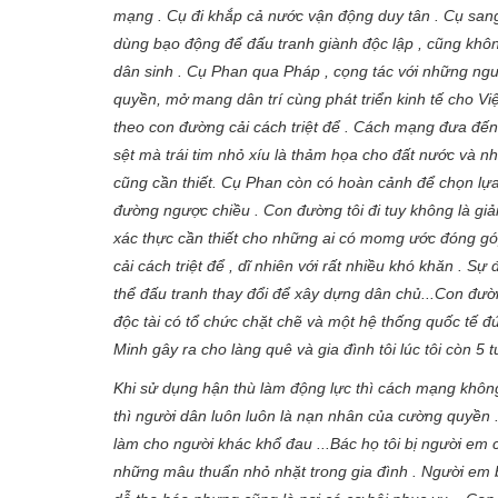
mạng . Cụ đi khắp cả nước vận động duy tân . Cụ san
dùng bạo động để đấu tranh giành độc lập , cũng không 
dân sinh . Cụ Phan qua Pháp , cọng tác với những ngườ
quyền, mở mang dân trí cùng phát triển kinh tế cho
theo con đường cải cách triệt để . Cách mạng đưa đến
sệt mà trái tim nhỏ xíu là thảm họa cho đất nước và 
cũng cần thiết. Cụ Phan còn có hoàn cảnh để chọn lư
đường ngược chiều . Con đường tôi đi tuy không là giải
xác thực cần thiết cho những ai có momg ước đóng góp
cải cách triệt để , dĩ nhiên với rất nhiều khó khăn . Sư
thể đấu tranh thay đổi để xây dựng dân chủ...Con đườn
độc tài có tổ chức chặt chẽ và một hệ thống quốc tê
Minh gây ra cho làng quê và gia đình tôi lúc tôi còn 5 t
Khi sử dụng hận thù làm động lực thì cách mạng không c
thì người dân luôn luôn là nạn nhân của cường quyền . 
làm cho người khác khổ đau ...Bác họ tôi bị người em
những mâu thuẩn nhỏ nhặt trong gia đình . Người em 