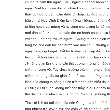
chúng ta căm thù người Tàu , người Pháp thi hành chín
người Việt Nam còn đối với nhau không hơn thời nô lê
thầy cô hướng dẫn, cầm đuốc đi khắp các đường phố 
bầu chí sĩ Ngô Đình Diệm làm Tổng Thống, chúng ta 
ta hân hoan, vui mừng và hy vọng cho tương lai đất nước
mới dân chủ tự do , toàn dân ấm no hạnh phúc an cư lạ
với nhau như người với người . Chúng ta hãnh diện và
tang tóc của dân tộc tiến bước vào dân chủ...Nhưng 
ngày càng ngột ngạt . Bắt bớ tù đày vẫn tiếp diễn . X
trước mắt tuổi trẻ chúng ta như là những bi hài kịch lị
. Những gian lận không cần thiết trong những lần đầu 
chính trị vụng về. Tuy chưa trưởng thành nhưng chúng 
chính trị bằng bầu cử gian lận , rồi đưa ra những con số
kính của chúng ta bỗng nhiên trở thành dân biểu đại
cư trú ; cử tri cũng không biết các thầy là ai. Có thầ
thụ đắc đất đai nhà cửa của người Pháp để lại trong t
Thực tế lịch sử oái oăm của nển Cọng hoà tráo trở 
như những trái cây bị vùi cho chín vội về chính trị. Mớ