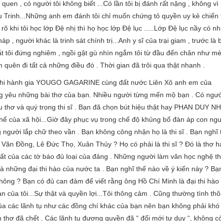
en , có người tôi không biết ...Có lần tôi bị đánh rất nặng , không vì
âu Trinh...Những anh em đánh tôi chỉ muốn chứng tỏ quyền uy kẻ chiến
̃ khi tôi học lớp Đệ nhị thì họ học lớp Đệ lục .....Lớp Đệ lục nầy có nh
 , người khác là trinh sát chính trị...Anh y sĩ của trại giam , trước là b
ắt tôi đứng nghiêm , ngồi gật gù nhìn ngắm tôi từ đầu đến chân như me
ốn quên đi tất cả những điều đó . Thời gian đã trôi qua thật nhanh .
̣ng phi hành gia YOUGO GAGARINE cùng đất nước Liên Xô anh em của
từng yêu những bài thơ của bạn. Nhiều người từng mến mộ bạn . Có ngươ
yêu thơ và quý trọng thi sĩ . Bạn đã chọn bút hiệu thật hay PHAN DUY N
hể của xã hội...Giờ đây phục vụ trong chế độ khủng bố đàn áp con ngư
ười lắp chữ theo vần . Bạn không công nhận họ là thi sĩ . Bạn nghĩ 
ăn Đồng, Lê Đức Thọ, Xuân Thủy ? Họ có phải là thi sĩ ? Đó là thơ h
́t của các tờ báo đủ loại của đảng . Những người làm văn học nghệ th
là những đại thi hào của nước ta . Bạn nghĩ thế nào về ý kiến này ? Bạ
 không ? Bạn có đủ can đảm để viết rằng ông Hồ Chí Minh là đại thi hào
̉n của tôi...Sự thật và quyền lợi...Tôi thông cảm . Cũng thường tình thô
̉a các lãnh tụ như các đồng chí khác của bạn nên bạn không phải kh
́nh thơ đã chết . Các lãnh tụ đương quyền đã “ đổi mới tư duy “, không co