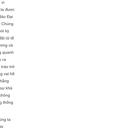
vì
 ta được
Bảo Đại
...Chúng
̀i kỳ
i tử tế
ương và
ung quanh
y ra
tráo trở
g vai hề
thắng
o sư khả
 không
ng thống
úng ta
ới