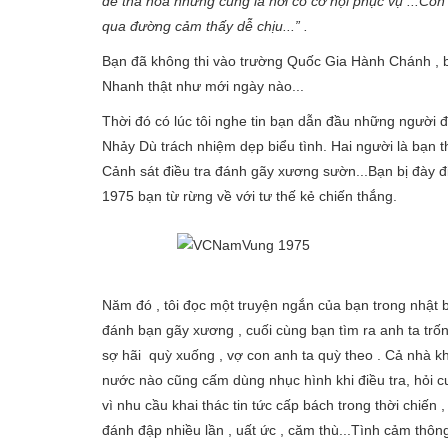
dễ tha hóa nhưng cũng là nơi có cơ hội phục vụ ...
qua đường cảm thấy dễ chịu...” .
Bạn đã không thi vào trường Quốc Gia Hành Chánh , 
Nhanh thật như mới ngày nào...
Thời đó có lúc tôi nghe tin bạn dẫn đầu những người
Nhảy Dù trách nhiệm dẹp biểu tình. Hai người là bạn th
Cảnh sát điều tra đánh gãy xương sườn...Bạn bị đày
1975 bạn từ rừng về với tư thế kẻ chiến thắng.
Năm đó , tôi đọc một truyện ngắn của bạn trong nhật 
đánh bạn gãy xương , cuối cùng bạn tìm ra anh ta trô
sợ hãi quỳ xuống , vợ con anh ta quỳ theo . Cả nhà khó
nước nào cũng cấm dùng nhục hình khi điều tra, hỏi c
vì nhu cầu khai thác tin tức cấp bách trong thời chiến , 
đánh đập nhiều lần , uất ức , căm thù...Tình cảm thôn