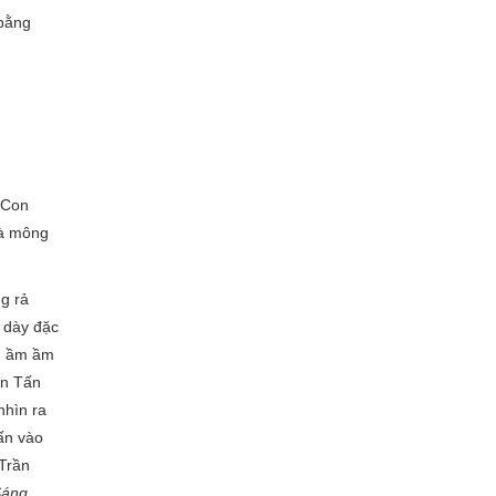
bằng
..Con
và mông
g rả
 dày đặc
g ầm ầm
̀n Tấn
nhìn ra
ấn vào
Trần
áng