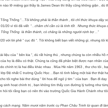
 bạn nào lỡ miệng gọi thầy là James Dean thì thầy cũng không giận , dù th
 Tổng Thống “...
Tôi không phải là thần thánh , tôi chỉ thức khuya dậy s
/20 vì tôi đã viết “...
chăm chỉ cần cù là tính tốt . Nhưng thức khuya 
Tổng Thống là thần thánh, có chăng là những người nịnh bợ ...”
0 với lời phê “ cục đỏ “. Tôi không biết bạn viết những gì, nhưng tôi
ài liệu của “ bên kia “, dù rất hứng thú , nhưng chúng ta còn nhiều hồ 
n của họ là điều có thật. Chúng ta cũng đã phân biệt được nạn nhân củ
́ do chính trị là hai điều khác nhau . Mùa Hè năm 1963 , thư cho tôi , bạ
lớp Đệ nhất C trường Quốc Học ...Bạn tỏ tình bằng một bài thơ thật h
cho tôi nghe bài thơ dùng “ lời hoa để ngỏ ý tim “ của bạn . Bạn đi dạy 
sinh hoạt chính trị , bạn không tìm thấy con đường lý tưởng như từn
n hỏi tôi rằng bạn có nên thi vào trường Quốc Gia Hành Chánh như tô
̀ng cách mạng. Năm mươi năm trước cụ Phan Châu Trinh từ quan đi là