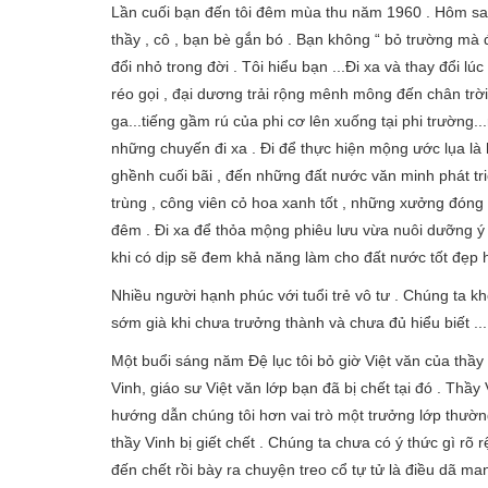
Lần cuối bạn đến tôi đêm mùa thu năm 1960 . Hôm sau ba
thầy , cô , bạn bè gắn bó . Bạn không “ bỏ trường mà đi
đổi nhỏ trong đời . Tôi hiểu bạn ...Đi xa và thay đổi lúc
réo gọi , đại dương trải rộng mênh mông đến chân trời x
ga...tiếng gầm rú của phi cơ lên xuống tại phi trường
những chuyến đi xa . Đi để thực hiện mộng ước lụa là
ghềnh cuối bãi , đến những đất nước văn minh phát triê
trùng , công viên cỏ hoa xanh tốt , những xưởng đóng t
đêm . Đi xa để thỏa mộng phiêu lưu vừa nuôi dưỡng ý tư
khi có dịp sẽ đem khả năng làm cho đất nước tốt đẹp h
Nhiều người hạnh phúc với tuổi trẻ vô tư . Chúng ta 
sớm già khi chưa trưởng thành và chưa đủ hiểu biết ...
Một buổi sáng năm Đệ lục tôi bỏ giờ Việt văn của 
Vinh, giáo sư Việt văn lớp bạn đã bị chết tại đó . Th
hướng dẫn chúng tôi hơn vai trò một trưởng lớp thường
thầy Vinh bị giết chết . Chúng ta chưa có ý thức gì rõ
đến chết rồi bày ra chuyện treo cổ tự tử là điều dã m