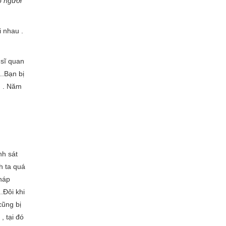
o người
i nhau .
 sĩ quan
.Bạn bị
nh . Năm
nh sát
h ta quá
háp
..Đôi khi
ũng bị
 tại đó