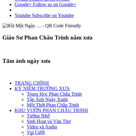
Google+
Follow us on Google+
Youtube
Subscribe on Youtube
Giáo Sư Phan Châu Trinh năm xưa
Tấm ảnh ngày xưa
TRANG CHÍNH
KỶ NIỆM TRƯỜNG XƯA
Trung Học Phan Châu Trinh
Tập Ảnh Ngày Xanh
Một Thời Phan Châu Trinh
KHU VƯỜN PHAN CHÂU TRINH
Tưởng Nhớ
Sinh Hoat và Văn Thơ
Video và Audio
Vui Cười