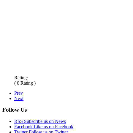
Rating:
( 0 Rating )
Prev
Next
Follow Us
RSS
Subscribe us on News
Facebook
Like us on Facebook
Twitter
Follow us on Twitter