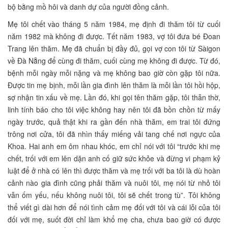
bộ bằng mồ hôi và danh dự của người đồng cảnh.
Mẹ tôi chết vào tháng 5 năm 1984, mẹ định đi thăm tôi từ cuối
năm 1982 mà không đi được. Tết năm 1983, vợ tôi đưa bé Đoan
Trang lên thăm. Mẹ đã chuẩn bị đầy đủ, gọi vợ con tôi từ Sàigon
về Đà Nẵng để cùng đi thăm, cuối cùng mẹ không đi được. Từ đó,
bệnh mỗi ngày mỗi nặng và mẹ không bao giờ còn gặp tôi nữa.
Được tin mẹ bịnh, mỗi lần gia đình lên thăm là mỗi lần tôi hồi hộp,
sợ nhận tin xấu về mẹ. Lần đó, khi gọi tên thăm gặp, tôi thẫn thờ,
linh tính báo cho tôi việc không hay nên tôi đã bồn chồn từ mấy
ngày trước, quả thật khi ra gần đến nhà thăm, em trai tôi đứng
trông nơi cửa, tôi đã nhìn thấy miếng vải tang chế nơi ngực của
Khoa. Hai anh em ôm nhau khóc, em chỉ nói với tôi “trước khi mẹ
chết, trối với em lên dặn anh cố giữ sức khỏe và đừng vi phạm kỷ
luật để ở nhà có lên thì được thăm và mẹ trối với ba tôi là dù hoàn
cảnh nào gia đình cũng phải thăm và nuôi tôi, mẹ nói từ nhỏ tôi
vẫn ốm yếu, nếu không nuôi tôi, tôi sẽ chết trong tù”. Tôi không
thể viết gì dài hơn để nói tình cảm mẹ đối với tôi và cái lỗi của tôi
đối với mẹ, suốt đời chỉ làm khổ mẹ cha, chưa bao giờ có được