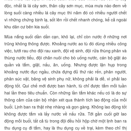
độc, nhất là lá cây sơn, thân cây sơn mục, mùa mưa nào đem về
lòng suối càng nhiều lá cây mục thì năm đó có nhiều người chết
vì những chứng bịnh lạ, sốt lên rồi chết nhanh chóng, kể cả ngoài
khu dân cư bên kia suối.
Mùa nắng suối dần dần cạn, khô lại, chỉ còn nước ở những nơi
trũng không thông được. Khoảng nước ao tù đó dùng nhiều công
việc, tưới rau cho đội rau xanh, đội vệ sinh, đội rửa thùng phân và
thùng nước tiểu, đội chăn nuôi cho bò uống nước, cán bộ giặt áo
quần và tắm, giặt, nấu, ăn, uống. Nhưng được lặn hụp trong
khoảng nước đục ngầu, chứa đựng đủ thứ rác rến, phân người,
phân súc vật, băng vệ sinh phụ nữ, không phải là dễ, vì phải lao
động tốt. Qui chế mới được ban hành, tù chỉ được tắm mỗi tuần
hai lần theo tiêu chuẩn. Còn những lần tắm khác nếu có là do sự
thông cảm của cán bộ nhận xét qua thành tích lao động của mỗi
buổi. Lịnh ban ra thật nhẹ nhàng và gọn gàng. Không lao động tốt
không được tắm và lấy nước về nấu rửa. Tới gần cuối giờ lao
động mỗi buổi, tất cả tù trong đội đều hồi hộp chờ một lịnh ban ra
thu dụng cụ đi tắm, hay là thu dụng cụ về trại, kèm theo chỉ thị