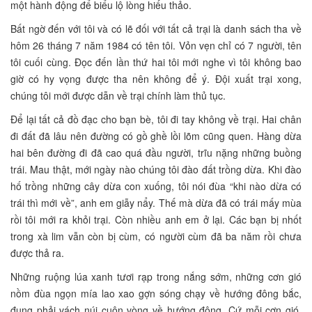
một hành động để biểu lộ lòng hiếu thảo.
Bất ngờ đến với tôi và có lẽ đối với tất cả trại là danh sách tha về
hôm 26 tháng 7 năm 1984 có tên tôi. Vỏn vẹn chỉ có 7 người, tên
tôi cuối cùng. Đọc đến lần thứ hai tôi mới nghe vì tôi không bao
giờ có hy vọng được tha nên không để ý. Đội xuất trại xong,
chúng tôi mới được dẫn về trại chính làm thủ tục.
Để lại tất cả đồ đạc cho bạn bè, tôi đi tay không về trại. Hai chân
đi đất đã lâu nên đường có gồ ghề lồi lõm cũng quen. Hàng dừa
hai bên đường đi đã cao quá đầu người, trĩu nặng những buồng
trái. Mau thật, mới ngày nào chúng tôi đào đất trồng dừa. Khi đào
hố trồng những cây dừa con xuống, tôi nói đùa “khi nào dừa có
trái thì mới về”, anh em giẫy nẩy. Thế mà dừa đã có trái mấy mùa
rồi tôi mới ra khỏi trại. Còn nhiều anh em ở lại. Các bạn bị nhốt
trong xà lim vẫn còn bị cùm, có người cùm đã ba năm rồi chưa
được thả ra.
Những ruộng lúa xanh tươi rạp trong nắng sớm, những cơn gió
nồm đùa ngọn mía lao xao gợn sóng chạy về hướng đông bắc,
đụng phải vách núi cuộn vòng về hướng đông. Cứ mỗi cơn gió,