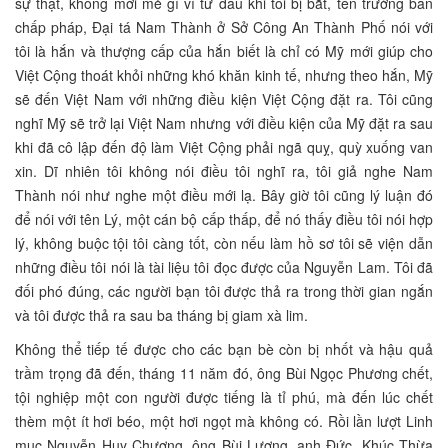
sự thật, không mới mẻ gì vì từ đầu khi tôi bị bắt, tên trưởng ban
chấp pháp, Đại tá Nam Thành ở Sở Công An Thành Phố nói với
tôi là hắn và thượng cấp của hắn biết là chỉ có Mỹ mới giúp cho
Việt Cộng thoát khỏi những khó khăn kinh tế, nhưng theo hắn, Mỹ
sẽ đến Việt Nam với những điều kiện Việt Cộng đặt ra. Tôi cũng
nghĩ Mỹ sẽ trở lại Việt Nam nhưng với điều kiện của Mỹ đặt ra sau
khi đã cô lập đến độ làm Việt Cộng phải ngã quỵ, quỳ xuống van
xin. Dĩ nhiên tôi không nói điều tôi nghĩ ra, tôi giả nghe Nam
Thành nói như nghe một điều mới lạ. Bây giờ tôi cũng lý luận đó
để nói với tên Lý, một cán bộ cấp thấp, để nó thấy điều tôi nói hợp
lý, không buộc tội tôi càng tốt, còn nếu làm hồ sơ tôi sẽ viện dẫn
những điều tôi nói là tài liệu tôi đọc được của Nguyễn Lam. Tôi đã
đối phó đúng, các người bạn tôi được thả ra trong thời gian ngắn
và tôi được thả ra sau ba tháng bị giam xà lim.
Không thể tiếp tế được cho các bạn bè còn bị nhốt và hậu quả
trầm trọng đã đến, tháng 11 năm đó, ông Bùi Ngọc Phương chết,
tội nghiệp một con người được tiếng là tỉ phú, mà đến lúc chết
thèm một ít hơi béo, một hơi ngọt mà không có. Rồi lần lượt Linh
mục Nguyễn Huy Chương, ông Bùi Lượng, anh Đức, Khúc Thừa