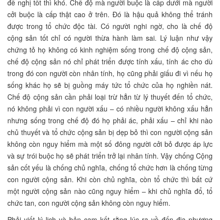
đề nghị tốt thì khó. Chế độ mà người buộc là cấp dưới mà người
cởi buộc là cấp thật cao ở trên. Đó là hậu quả không thể tránh
được trong tổ chức độc tài. Có người nghi ngờ, cho là chế độ
cộng sản tốt chỉ có người thừa hành làm sai. Lý luận như vậy
chứng tỏ họ không có kinh nghiệm sống trong chế độ cộng sản,
chế độ cộng sản nó chỉ phát triển được tính xấu, tính ác cho dù
trong đó con người còn nhân tính, họ cũng phải giấu đi vì nếu họ
sống khác họ sẽ bị guồng máy tức tổ chức của họ nghiền nát.
Chế độ cộng sản cần phải loại trừ hẳn từ lý thuyết đến tổ chức,
nó không phải vì con người xấu – có nhiều người không xấu hẳn
nhưng sống trong chế độ đó họ phải ác, phải xấu – chỉ khi nào
chủ thuyết và tổ chức cộng sản bị dẹp bỏ thì con người cộng sản
không còn nguy hiểm mà một số đông người cởi bỏ được áp lực
và sự trói buộc họ sẽ phát triển trở lại nhân tính. Vậy chống Cộng
sản cốt yếu là chống chủ nghĩa, chống tổ chức hơn là chống từng
con người cộng sản. Khi còn chủ nghĩa, còn tổ chức thì bất cứ
một người cộng sản nào cũng nguy hiểm – khi chủ nghĩa đổ, tổ
chức tan, con người cộng sản không còn nguy hiểm.
Phải viết lý lịch và bản cam kết rằng lúc ra về đến địa phương