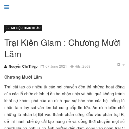
TÀI LIỆU THAM KHẢO
Trại Kiên Giam : Chương Mười
Lăm
Nguyễn Chí Thiệp
07 June 2021
Hits: 2568
Chương Mười Lăm
Trại cải tạo có nhiều tù các nơi chuyển đến thì những hoạt động
của các tổ chức chính trị ồn ào nhộn nhịp và hậu quả không tránh
khỏi sự khám phá của an ninh qua sự báo cáo của hệ thống tù
nhân làm tay sai vẫn lén lút cung cấp tin tức. An ninh biên chế
những tù nhân bị liệt vào thành phần cứng đầu vào phân trại B,
để thi hành chế độ cải tạo nặng nề và đồng thời chuyển một số
người chúng nghi là có ảnh hưởng đến đám đông vào phân trại C