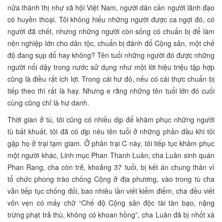
nửa thành thị như xã hội Việt Nam, người dân cần người lãnh đạo
có huyền thoại. Tôi không hiểu những người được ca ngợi đó, có
người đã chết, nhưng những người còn sống có chuẩn bị để làm
nên nghiệp lớn cho dân tộc, chuẩn bị đánh đổ Cộng sản, một chế
độ đang sụp đổ hay không? Tên tuổi những người đó được những
người nổi dậy trong nước sử dụng như một lời hiệu triệu tập hợp
cũng là điều rất ích lợi. Trong cái hư đó, nếu có cái thực chuẩn bị
tiếp theo thì rất là hay. Nhưng e rằng những tên tuổi lớn đó cuối
cùng cũng chỉ là hư danh.
Thời gian ở tù, tôi cũng có nhiều dịp để khâm phục những người
tù bất khuất, tôi đã có dịp nêu tên tuổi ở những phần đầu khi tôi
gặp họ ở trại tạm giam. Ở phân trại C này, tôi tiếp tục khâm phục
một người khác, Linh mục Phan Thanh Luân; cha Luân sinh quán
Phan Rang, cha còn trẻ, khoảng 37 tuổi, bị kết án chung thân vì
tổ chức phong trào chống Cộng ở địa phương, vào trong tù cha
vẫn tiếp tục chống đối, bao nhiêu lần viết kiểm điểm, cha đều viết
vỏn vẹn có mấy chữ “Chế độ Cộng sản độc tài tàn bạo, nặng
trừng phạt trả thù, không có khoan hồng”, cha Luân đã bị nhốt xà