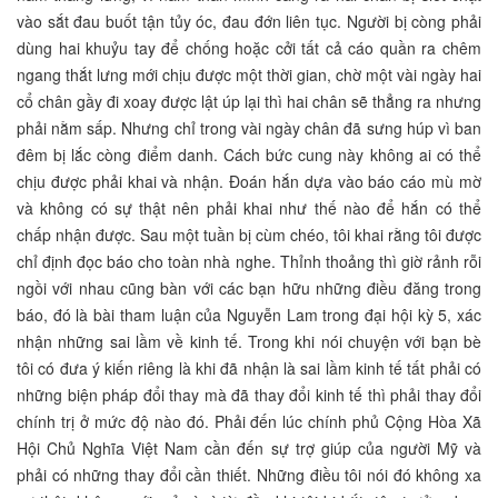
vào sắt đau buốt tận tủy óc, đau đớn liên tục. Người bị còng phải
dùng hai khuỷu tay để chống hoặc cởi tất cả cáo quần ra chêm
ngang thắt lưng mới chịu được một thời gian, chờ một vài ngày hai
cổ chân gầy đi xoay được lật úp lại thì hai chân sẽ thẳng ra nhưng
phải nằm sấp. Nhưng chỉ trong vài ngày chân đã sưng húp vì ban
đêm bị lắc còng điểm danh. Cách bức cung này không ai có thể
chịu được phải khai và nhận. Đoán hắn dựa vào báo cáo mù mờ
và không có sự thật nên phải khai như thế nào để hắn có thể
chấp nhận được. Sau một tuần bị cùm chéo, tôi khai rằng tôi được
chỉ định đọc báo cho toàn nhà nghe. Thỉnh thoảng thì giờ rảnh rỗi
ngồi với nhau cũng bàn với các bạn hữu những điều đăng trong
báo, đó là bài tham luận của Nguyễn Lam trong đại hội kỳ 5, xác
nhận những sai lầm về kinh tế. Trong khi nói chuyện với bạn bè
tôi có đưa ý kiến riêng là khi đã nhận là sai lầm kinh tế tất phải có
những biện pháp đổi thay mà đã thay đổi kinh tế thì phải thay đổi
chính trị ở mức độ nào đó. Phải đến lúc chính phủ Cộng Hòa Xã
Hội Chủ Nghĩa Việt Nam cần đến sự trợ giúp của người Mỹ và
phải có những thay đổi cần thiết. Những điều tôi nói đó không xa