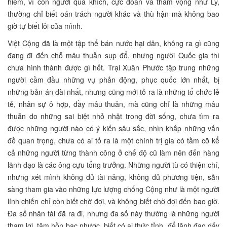
hiểm, vì con người quá khích, cực đoan và tham vọng như Ly,
thường chỉ biết oán trách người khác và thù hận mà không bao
giờ tự biết lỗi của mình.
Việt Cộng đã là một tập thể bán nước hại dân, không ra gì cũng
đang đi đến chỗ mâu thuẫn sụp đổ, nhưng người Quốc gia thì
chưa hình thành được gì hết. Trại Xuân Phước tập trung những
người cầm đầu những vụ phản động, phục quốc lớn nhất, bị
những bản án dài nhất, nhưng cũng mới tỏ ra là những tổ chức lẻ
tẻ, nhân sự ô hợp, đầy mâu thuẫn, mà cũng chỉ là những mâu
thuẫn do những sai biệt nhỏ nhặt trong đời sống, chưa tìm ra
được những người nào có ý kiến sâu sắc, nhìn khắp những vấn
đề quan trọng, chưa có ai tỏ ra là một chính trị gia có tầm cỡ kể
cả những người từng thành công ở chế độ cũ làm nên đến hàng
lãnh đạo là các ông cựu tổng trưởng. Những người tù có thiện chí,
nhưng xét mình không đủ tài năng, không đủ phương tiện, sẵn
sàng tham gia vào những lực lượng chống Cộng như là một người
lính chiến chỉ còn biết chờ đợi, và không biết chờ đợi đến bao giờ.
Đa số nhân tài đã ra đi, nhưng đa số này thường là những người
tham lợi, tâm hồn bạc nhược, biết có ai thức tỉnh, để lãnh đạo dấy