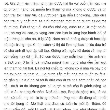
rót. Gia đình lên thăm, tôi nhận được hai tin vui buồn lẫn lộn, mẹ
tôi bị bịnh nặng, bà muốn lên thăm tôi mà không đi được, và tin
con trai tôi, Thụy Vũ, đã vượt biên qua đến Hongkong. Cho đứa
con trai duy nhất mới 14 tuổi một thân một mình đi tìm tự do mà
tôi mừng. Biết rằng tuổi Vũ còn nhỏ dại, cuộc ra đi là một phiêu
lưu, nhưng dù sao hy vọng con còn biết lo lắng học hành để có
một tương lai cho nó, ở lại Việt Nam nó sẽ không được đi học tiếp
hết bậc trung học. Chính sách kỳ thị đã làm hại bao nhiêu đứa trẻ
có cha anh đi học tập cải tạo. Không biết ngày tôi được về, mẹ tôi
còn sống hay đã mất. Tôi còn được may mắn hơn nhiều anh em
là thời gian ở tù tất cả những người thân trong nhà đều lần lượt
lên thăm tôi tại trại. Bà nội tôi chết, tôi không có ở nhà và bây giờ
mẹ tôi bịnh, tôi thật lo. Lúc nước sắp mất, cha mẹ muốn tôi ở lại
để gần gũi gia đình, vì tôi là đứa con đi xa nhà sớm nhất, có ngờ
đâu tôi ở lại đã không gần gũi được ai mà còn là gánh nặng và
mối lo âu cho người thân. Nhớ đến mẹ, lòng tôi nặng trĩu, tôi đã
hơn 40 tuổi, mẹ còn lo từng thức ăn, từng món đồ dùng cần thiết
cho tôi trong tù. Mẹ thật chu đáo, cứ tuần tự mỗi lần thăm, đồ
dùng sắm đủ, mỗi kỳ một vật khác nhau, mẹ nhớ không thiếu