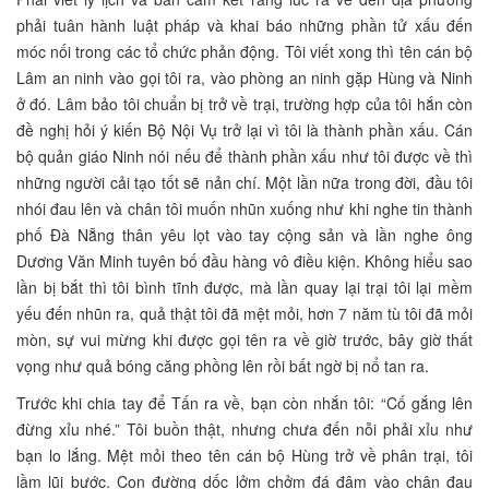
phải tuân hành luật pháp và khai báo những phần tử xấu đến
móc nối trong các tổ chức phản động. Tôi viết xong thì tên cán bộ
Lâm an ninh vào gọi tôi ra, vào phòng an ninh gặp Hùng và Ninh
ở đó. Lâm bảo tôi chuẩn bị trở về trại, trường hợp của tôi hắn còn
đề nghị hỏi ý kiến Bộ Nội Vụ trở lại vì tôi là thành phần xấu. Cán
bộ quản giáo Ninh nói nếu để thành phần xấu như tôi được về thì
những người cải tạo tốt sẽ nản chí. Một lần nữa trong đời, đầu tôi
nhói đau lên và chân tôi muốn nhũn xuống như khi nghe tin thành
phố Đà Nẵng thân yêu lọt vào tay cộng sản và lần nghe ông
Dương Văn Minh tuyên bố đầu hàng vô điều kiện. Không hiểu sao
lần bị bắt thì tôi bình tĩnh được, mà lần quay lại trại tôi lại mềm
yếu đến nhũn ra, quả thật tôi đã mệt mỏi, hơn 7 năm tù tôi đã mỏi
mòn, sự vui mừng khi được gọi tên ra về giờ trước, bây giờ thất
vọng như quả bóng căng phồng lên rồi bất ngờ bị nổ tan ra.
Trước khi chia tay để Tấn ra về, bạn còn nhắn tôi: “Cố gắng lên
đừng xỉu nhé.” Tôi buồn thật, nhưng chưa đến nỗi phải xỉu như
bạn lo lắng. Mệt mỏi theo tên cán bộ Hùng trở về phân trại, tôi
lầm lũi bước. Con đường dốc lởm chởm đá đâm vào chân đau