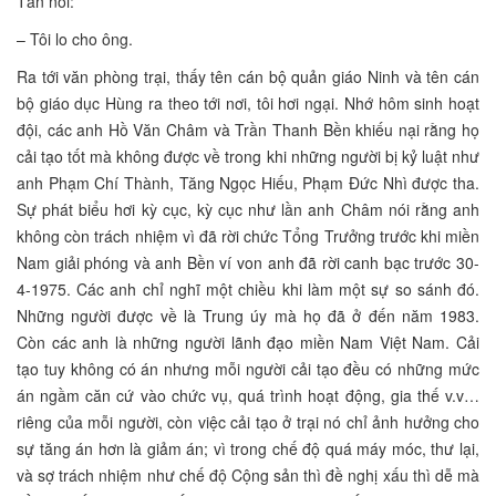
Tấn nói:
– Tôi lo cho ông.
Ra tới văn phòng trại, thấy tên cán bộ quản giáo Ninh và tên cán
bộ giáo dục Hùng ra theo tới nơi, tôi hơi ngại. Nhớ hôm sinh hoạt
đội, các anh Hồ Văn Châm và Trần Thanh Bền khiếu nại rằng họ
cải tạo tốt mà không được về trong khi những người bị kỷ luật như
anh Phạm Chí Thành, Tăng Ngọc Hiếu, Phạm Đức Nhì được tha.
Sự phát biểu hơi kỳ cục, kỳ cục như lần anh Châm nói rằng anh
không còn trách nhiệm vì đã rời chức Tổng Trưởng trước khi miền
Nam giải phóng và anh Bền ví von anh đã rời canh bạc trước 30-
4-1975. Các anh chỉ nghĩ một chiều khi làm một sự so sánh đó.
Những người được về là Trung úy mà họ đã ở đến năm 1983.
Còn các anh là những người lãnh đạo miền Nam Việt Nam. Cải
tạo tuy không có án nhưng mỗi người cải tạo đều có những mức
án ngầm căn cứ vào chức vụ, quá trình hoạt động, gia thế v.v…
riêng của mỗi người, còn việc cải tạo ở trại nó chỉ ảnh hưởng cho
sự tăng án hơn là giảm án; vì trong chế độ quá máy móc, thư lại,
và sợ trách nhiệm như chế độ Cộng sản thì đề nghị xấu thì dễ mà