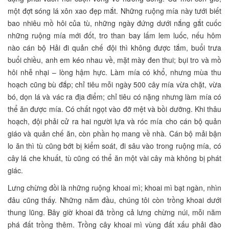
một đợt sóng lá xôn xao đẹp mắt. Những ruộng mía này tưới biết
bao nhiêu mồ hôi của tù, những ngày đứng dưới nắng gắt cuốc
những ruộng mía mới đốt, tro than bay lấm lem luốc, nếu hôm
nào cán bộ Hải đi quản chế đội thì không được tắm, buổi trưa
buổi chiều, anh em kéo nhau về, mặt mày đen thui; bụi tro và mồ
hôi nhễ nhại – lòng hậm hực. Làm mía có khổ, nhưng mùa thu
hoạch cũng bù đắp; chỉ tiêu mỗi ngày 500 cây mía vừa chặt, vừa
bó, dọn lá và vác ra địa điểm; chỉ tiêu có nặng nhưng làm mía có
thể ăn được mía. Có chất ngọt vào đỡ mệt và bồi dưỡng. Khi thâu
hoạch, đội phải cử ra hai người lựa và róc mía cho cán bộ quản
giáo và quản chế ăn, còn phần họ mang về nhà. Cán bộ mải bận
lo ăn thì tù cũng bớt bị kiểm soát, đi sâu vào trong ruộng mía, có
cây lá che khuất, tù cũng có thể ăn một vài cây mà không bị phát
giác.
Lưng chừng đồi là những ruộng khoai mì; khoai mì bạt ngàn, nhìn
đâu cũng thấy. Những năm đầu, chúng tôi còn trồng khoai dưới
thung lũng. Bây giờ khoai đã trồng cả lưng chừng núi, mỗi năm
phá đất trồng thêm. Trồng cây khoai mì vùng đất xấu phải đào