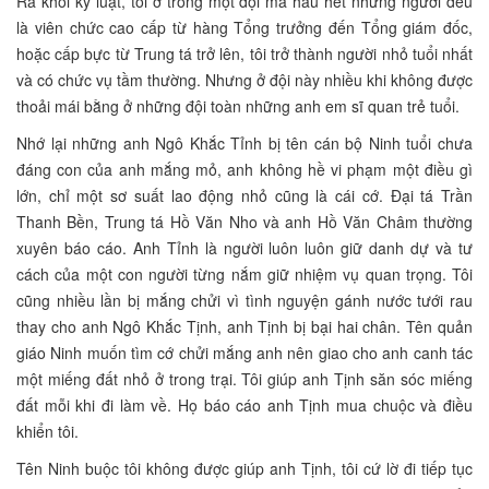
Ra khỏi kỷ luật, tôi ở trong một đội mà hầu hết những người đều
là viên chức cao cấp từ hàng Tổng trưởng đến Tổng giám đốc,
hoặc cấp bực từ Trung tá trở lên, tôi trở thành người nhỏ tuổi nhất
và có chức vụ tầm thường. Nhưng ở đội này nhiều khi không được
thoải mái bằng ở những đội toàn những anh em sĩ quan trẻ tuổi.
Nhớ lại những anh Ngô Khắc Tỉnh bị tên cán bộ Ninh tuổi chưa
đáng con của anh mắng mỏ, anh không hề vi phạm một điều gì
lớn, chỉ một sơ suất lao động nhỏ cũng là cái cớ. Đại tá Trần
Thanh Bền, Trung tá Hồ Văn Nho và anh Hồ Văn Châm thường
xuyên báo cáo. Anh Tỉnh là người luôn luôn giữ danh dự và tư
cách của một con người từng nắm giữ nhiệm vụ quan trọng. Tôi
cũng nhiều lần bị mắng chửi vì tình nguyện gánh nước tưới rau
thay cho anh Ngô Khắc Tịnh, anh Tịnh bị bại hai chân. Tên quản
giáo Ninh muốn tìm cớ chửi mắng anh nên giao cho anh canh tác
một miếng đất nhỏ ở trong trại. Tôi giúp anh Tịnh săn sóc miếng
đất mỗi khi đi làm về. Họ báo cáo anh Tịnh mua chuộc và điều
khiển tôi.
Tên Ninh buộc tôi không được giúp anh Tịnh, tôi cứ lờ đi tiếp tục