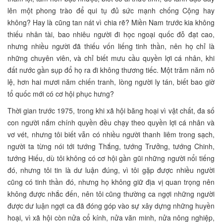
lên một phong trào để qui tụ đủ sức mạnh chống Cộng hay
không? Hay là cũng tan nát vì chia rẽ? Miền Nam trước kia không
thiếu nhân tài, bao nhiêu người đi học ngoại quốc đỗ đạt cao,
nhưng nhiều người đã thiếu vốn liếng tinh thần, nên họ chỉ là
những chuyên viên, và chỉ biết mưu cầu quyền lợi cá nhân, khi
đất nước gần sụp đổ họ ra đi không thương tiếc. Một trăm năm nô
lệ, hơn hai mươi năm chiến tranh, lòng người ly tán, biết bao giờ
tổ quốc mới có cơ hội phục hưng?
Thời gian trước 1975, trong khi xã hội băng hoại vì vật chất, đa số
con người nắm chính quyền đều chạy theo quyền lợi cá nhân và
vơ vét, nhưng tôi biết vẫn có nhiều người thanh liêm trong sạch,
người ta từng nói tới tướng Thắng, tướng Trưởng, tướng Chinh,
tướng Hiếu, dù tôi không có cơ hội gần gũi những người nổi tiếng
đó, nhưng tôi tin là dư luận đúng, vì tôi gặp được nhiều người
cũng có tinh thần đó, nhưng họ không giữ địa vị quan trọng nên
không được nhắc đến, nên tôi cũng thường ca ngợi những người
được dư luận ngợi ca đã đóng góp vào sự xây dựng những huyền
hoại, vì xã hội còn nửa cổ kính, nửa văn minh, nửa nông nghiệp,