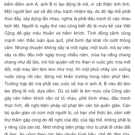
kiểm điểm anh A, anh B vì lao động lề mề, vì cải thiện linh tinh.
Một người làm sai cả đội chịu trách nhiệm lây, do đó tập thể phải
thúc đẩy, xây dựng lẫn nhau, nghĩa là phải đấu tranh tố cáo nhau
kịch liệt. Người tù ngây thơ nào cũng biết đó là mưu kế của Việt
Cộng để gây mâu thuẫn và hiềm khích. Tình đồng cảnh cũng
mạnh nên thảo luận qua quít, phê bình đại khái rồi cười thông
cảm. Nhưng chuyện không xảy ra một ngày, một buổi, mà sự việc
xảy ra đều đều mỗi ngày trong nhiều năm, mùa hạ nắng chang
chang như đổ lửa, mồ hôi quyện với tro than vì cuốc gốc mía mới
đốt, mặt mày lấm tèm lem như mọi, thì một phút nhảy ùm xuống
nước cũng rất cần, đừng nói khẩn trương trong năm phút tắm.
Trường hợp đó mà phải vác cuốc về trại vì anh A, B nào đó làm
lao động lề mề, dựa dẫm. Dù có biết là âm mưu của Cộng sản
gây nên hiềm khích vẫn cứ tố nhau, phê bình nhau, đấu tranh
thực tình, đề nghị biện pháp xử phạt lên cán bộ quản giáo. Cán
bộ quản giáo có cùm một người tù, có hạn chế thức ăn, cấm viết
thư thăm gặp cũng do đề nghị của đội, của tập thể, không phải là
ý riêng của cán bộ. Nhờ những biện pháp như tù phải đi chân đất
đi làm, ăn uống theo các tiêu chuẩn bình bầu, chế độ tắm rửa,