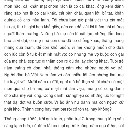
món nào, cái khăn mặt chớm rách là có cái khác, ống kem đánh
răng sắp hết là có cái khác, cái bàn chải, quần lót, bí tất, khăn
quàng cổ cho mùa lạnh. Tôi chưa bao giờ phải viết thư xin một
thứ gì, thư bị giới hạn khổ giấy, nên còn để viết lời thăm hỏi những
người thân thương. Những bà mẹ của tù cải tạo, những tấm lòng
bao la vĩ đại, có mẹ nhờ con dâu đã có chồng khác, tháng tháng
mang quà thăm, để con khỏi buồn, vì mẹ không muốn cho đứa
con lúc còn ở tù biết mình mất vợ; có những mẹ vợ buộc con gái
của mẹ phải tiếp tục đi thăm con rể dù đã lấy chồng khác. Tuổi trẻ
năm tháng cô đơn, phải thông cảm cho những người vợ trẻ.
Người đàn bà Việt Nam làm vợ còn nhiều lỗi lầm nhưng làm mẹ
thì tuyệt vời. Mười năm ra đời, nghĩ mà hổ thẹn vì tôi chưa có một
món quà cho ba mẹ, cứ miệt mài làm việc, mong có công danh
cho cha mẹ vui lòng. Công danh, sự nghiệp có những lúc tôi nghĩ
thật dại dột và buồn cười. Vì ảo ảnh hư danh mà con người cứ
phải khổ. Thành công hay thất bại rồi có tồn tại hay không?
Tháng chạp 1982, trời quá lạnh, phân trại C trong thung lũng sâu
càng lạnh hơn, có đêm tất cả mọi người không nằm ngủ được, cái