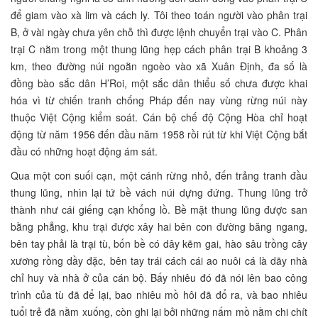
để giam vào xà lim và cách ly. Tôi theo toán người vào phân trại
B, ở vài ngày chưa yên chỗ thì được lệnh chuyển trại vào C. Phân
trại C nằm trong một thung lũng hẹp cách phân trại B khoảng 3
km, theo đường núi ngoằn ngoèo vào xã Xuân Định, đa số là
đồng bào sắc dân H’Roi, một sắc dân thiểu số chưa được khai
hóa vì từ chiến tranh chống Pháp đến nay vùng rừng núi này
thuộc Việt Cộng kiểm soát. Cán bộ chế độ Cộng Hòa chỉ hoạt
động từ năm 1956 đến đầu năm 1958 rồi rút từ khi Việt Cộng bắt
đầu có những hoạt động ám sát.
Qua một con suối cạn, một cánh rừng nhỏ, đến trảng tranh đầu
thung lũng, nhìn lại tứ bề vách núi dựng đứng. Thung lũng trở
thành như cái giếng cạn khổng lồ. Bề mặt thung lũng được san
bằng phẳng, khu trại được xây hai bên con đường băng ngang,
bên tay phải là trại tù, bốn bề có dây kẽm gai, hào sâu trồng cây
xương rồng dầy đặc, bên tay trái cách cái ao nuôi cá là dãy nhà
chỉ huy và nhà ở của cán bộ. Bấy nhiêu đó đã nói lên bao công
trình của tù đã để lại, bao nhiêu mồ hôi đã đổ ra, và bao nhiêu
tuổi trẻ đã nằm xuống, còn ghi lại bởi những nấm mồ nằm chi chít