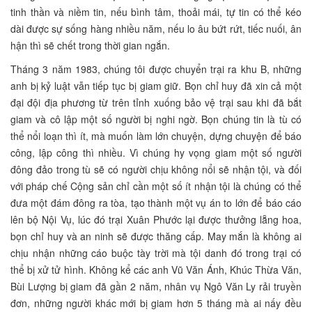
tinh thần và niềm tin, nếu bình tâm, thoải mái, tự tin có thể kéo
dài được sự sống hàng nhiều năm, nếu lo âu bứt rứt, tiếc nuối, ân
hận thì sẽ chết trong thời gian ngắn.
Tháng 3 năm 1983, chúng tôi được chuyển trại ra khu B, những
anh bị kỷ luật vẫn tiếp tục bị giam giữ. Bọn chỉ huy đã xin cả một
đại đội địa phương từ trên tỉnh xuống bảo vệ trại sau khi đã bắt
giam và cô lập một số người bị nghi ngờ. Bọn chúng tin là tù có
thể nổi loạn thì ít, mà muốn làm lớn chuyện, dựng chuyện để báo
công, lập công thì nhiều. Vì chúng hy vọng giam một số người
đông đảo trong tù sẽ có người chịu không nổi sẽ nhận tội, và đối
với pháp chế Cộng sản chỉ cần một số ít nhận tội là chúng có thể
đưa một đám đông ra tòa, tạo thành một vụ án to lớn để báo cáo
lên bộ Nội Vụ, lúc đó trại Xuân Phước lại được thưởng lẵng hoa,
bọn chỉ huy và an ninh sẽ được thăng cấp. May mắn là không ai
chịu nhận những cáo buộc tày trời mà tội danh đó trong trại có
thể bị xử tử hình. Không kể các anh Vũ Văn Ánh, Khúc Thừa Văn,
Bùi Lượng bị giam đã gần 2 năm, nhân vụ Ngô Văn Ly rải truyền
đơn, những người khác mới bị giam hơn 5 tháng mà ai nấy đều