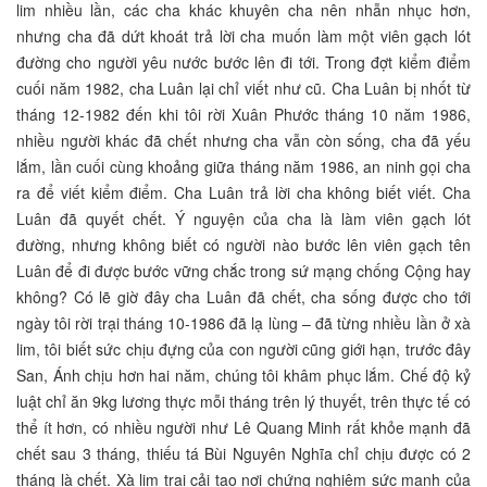
lim nhiều lần, các cha khác khuyên cha nên nhẫn nhục hơn,
nhưng cha đã dứt khoát trả lời cha muốn làm một viên gạch lót
đường cho người yêu nước bước lên đi tới. Trong đợt kiểm điểm
cuối năm 1982, cha Luân lại chỉ viết như cũ. Cha Luân bị nhốt từ
tháng 12-1982 đến khi tôi rời Xuân Phước tháng 10 năm 1986,
nhiều người khác đã chết nhưng cha vẫn còn sống, cha đã yếu
lắm, lần cuối cùng khoảng giữa tháng năm 1986, an ninh gọi cha
ra để viết kiểm điểm. Cha Luân trả lời cha không biết viết. Cha
Luân đã quyết chết. Ý nguyện của cha là làm viên gạch lót
đường, nhưng không biết có người nào bước lên viên gạch tên
Luân để đi được bước vững chắc trong sứ mạng chống Cộng hay
không? Có lẽ giờ đây cha Luân đã chết, cha sống được cho tới
ngày tôi rời trại tháng 10-1986 đã lạ lùng – đã từng nhiều lần ở xà
lim, tôi biết sức chịu đựng của con người cũng giới hạn, trước đây
San, Ánh chịu hơn hai năm, chúng tôi khâm phục lắm. Chế độ kỷ
luật chỉ ăn 9kg lương thực mỗi tháng trên lý thuyết, trên thực tế có
thể ít hơn, có nhiều người như Lê Quang Minh rất khỏe mạnh đã
chết sau 3 tháng, thiếu tá Bùi Nguyên Nghĩa chỉ chịu được có 2
tháng là chết. Xà lim trại cải tạo nơi chứng nghiệm sức mạnh của