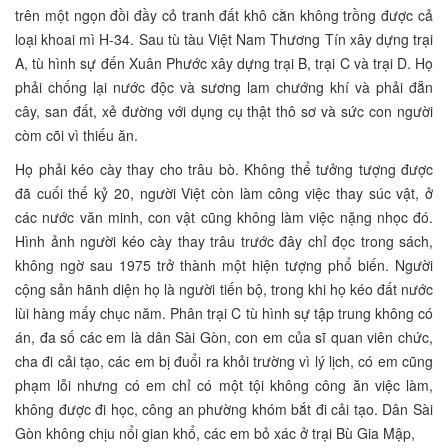
trên một ngọn đồi đầy cỏ tranh đất khô cằn không trồng được cả
loại khoai mì H-34. Sau tù tàu Việt Nam Thương Tín xây dựng trại
A, tù hình sự đến Xuân Phước xây dựng trại B, trại C và trại D. Họ
phải chống lại nước độc và sương lam chướng khí và phải đẵn
cây, san đất, xẻ đường với dụng cụ thật thô sơ và sức con người
còm cõi vì thiếu ăn.
Họ phải kéo cày thay cho trâu bò. Không thể tưởng tượng được
đã cuối thế kỷ 20, người Việt còn làm công việc thay súc vật, ở
các nước văn minh, con vật cũng không làm việc nặng nhọc đó.
Hình ảnh người kéo cày thay trâu trước đây chỉ đọc trong sách,
không ngờ sau 1975 trở thành một hiện tượng phổ biến. Người
cộng sản hãnh diện họ là người tiến bộ, trong khi họ kéo đất nước
lùi hàng mấy chục năm. Phân trại C tù hình sự tập trung không có
án, đa số các em là dân Sài Gòn, con em của sĩ quan viên chức,
cha đi cải tạo, các em bị đuổi ra khỏi trường vì lý lịch, có em cũng
phạm lỗi nhưng có em chỉ có một tội không công ăn việc làm,
không được đi học, công an phường khóm bắt đi cải tạo. Dân Sài
Gòn không chịu nổi gian khổ, các em bỏ xác ở trại Bù Gia Mập,