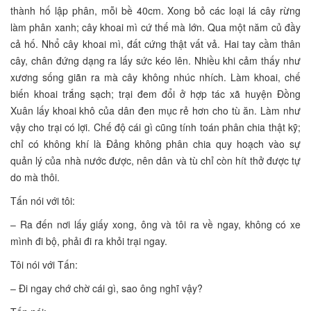
thành hố lập phân, mỗi bề 40cm. Xong bỏ các loại lá cây rừng
làm phân xanh; cây khoai mì cứ thế mà lớn. Qua một năm củ đầy
cả hố. Nhổ cây khoai mì, đất cứng thật vất vả. Hai tay cầm thân
cây, chân đứng dạng ra lấy sức kéo lên. Nhiều khi cảm thấy như
xương sống giãn ra mà cây không nhúc nhích. Làm khoai, chế
biến khoai trắng sạch; trại đem đổi ở hợp tác xã huyện Đồng
Xuân lấy khoai khô của dân đen mục rẻ hơn cho tù ăn. Làm như
vậy cho trại có lợi. Chế độ cái gì cũng tính toán phân chia thật kỹ;
chỉ có không khí là Đảng không phân chia quy hoạch vào sự
quản lý của nhà nước được, nên dân và tù chỉ còn hít thở được tự
do mà thôi.
Tấn nói với tôi:
– Ra đến nơi lấy giấy xong, ông và tôi ra về ngay, không có xe
mình đi bộ, phải đi ra khỏi trại ngay.
Tôi nói với Tấn:
– Đi ngay chớ chờ cái gì, sao ông nghĩ vậy?