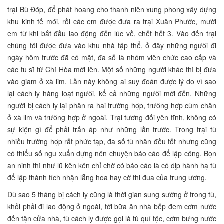
trại Bù Đớp, để phát hoang cho thanh niên xung phong xây dựng
khu kinh tế mới, rồi các em được đưa ra trại Xuân Phước, mười
em từ khi bắt đầu lao động đến lúc về, chết hết 3. Vào đến trại
chúng tôi được đưa vào khu nhà tập thể, ở đây những người đi
ngày hôm trước đã có mặt, đa số là nhóm viên chức cao cấp và
các tu sĩ từ Chí Hòa mới lên. Một số những người khác thì bị đưa
vào giam ở xà lim. Lần này không ai suy đoán được lý do vì sao
lại cách ly hàng loạt người, kể cả những người mới đến. Những
người bị cách ly lại phân ra hai trường hợp, trường hợp cùm chân
ở xà lim và trường hợp ở ngoài. Trại tương đối yên tĩnh, không có
sự kiện gì để phải trấn áp như những lần trước. Trong trại tù
nhiều trường hợp rất phức tạp, đa số tù nhân đều tốt nhưng cũng
có thiểu số ngu xuẩn dựng nên chuyện báo cáo để lập công. Bọn
an ninh thì như lũ kên kên chỉ chờ có báo cáo là có dịp hành hạ tù
để lập thành tích nhận lẵng hoa hay cờ thi đua của trung ương.
Dù sao 5 tháng bị cách ly cũng là thời gian sung sướng ở trong tù,
khỏi phải đi lao động ở ngoài, tới bữa ăn nhà bếp đem cơm nước
đến tận cửa nhà, tù cách ly được gọi là tù quí tộc, cơm bưng nước