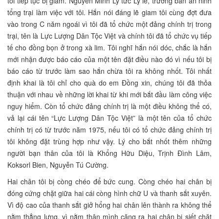
tôi tiếp tục bị giam. Nguyễn Minh Lý tức Lý lé, trưởng ban an ninh
tổng trại làm việc với tôi. Hắn nói đáng lẽ giam tôi cùng đợt đưa
vào trong C năm ngoái vì tôi đã tổ chức một đảng chính trị trong
trại, tên là Lực Lượng Dân Tộc Việt và chính tôi đã tổ chức vụ tiếp
tế cho đồng bọn ở trong xà lim. Tôi nghĩ hắn nói dóc, chắc là hắn
mới nhận được báo cáo của một tên đặt điều nào đó vì nếu tôi bị
báo cáo từ trước làm sao hắn chừa tôi ra không nhốt. Tôi nhất
định khai là tôi chỉ cho quà do em Đồng xin, chúng tôi đã thỏa
thuận với nhau về những lời khai từ khi mới bắt đầu làm công việc
nguy hiểm. Còn tổ chức đảng chính trị là một điều không thể có,
vả lại cái tên “Lực Lượng Dân Tộc Việt” là một tên của tổ chức
chính trị có từ trước năm 1975, nếu tôi có tổ chức đảng chính trị
tôi không đặt trùng hợp như vậy. Lý cho bắt nhốt thêm những
người bạn thân của tôi là Khổng Hữu Diệu, Trịnh Đình Lâm,
Koksorl Bien, Nguyễn Tú Cường.
Hai chân tôi bị còng chéo để bức cung. Còng chéo hai chân bị
đóng cứng chặt giữa hai cái còng hình chữ U và thanh sắt xuyên.
Vì độ cao của thanh sắt giở hổng hai chân lên thành ra không thể
nằm thẳng lưng, vì nằm thân mình căng ra hai chân bị siết chặt