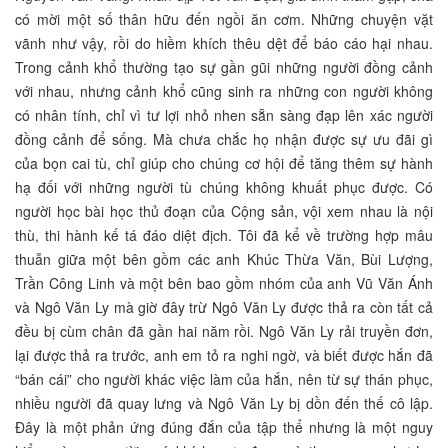
có mời một số thân hữu đến ngồi ăn cơm. Những chuyện vặt
vãnh như vậy, rồi do hiềm khích thêu dệt để báo cáo hại nhau.
Trong cảnh khổ thường tạo sự gần gũi những người đồng cảnh
với nhau, nhưng cảnh khổ cũng sinh ra những con người không
có nhân tính, chỉ vì tư lợi nhỏ nhen sẵn sàng đạp lên xác người
đồng cảnh để sống. Mà chưa chắc họ nhận được sự ưu đãi gì
của bọn cai tù, chỉ giúp cho chúng cơ hội để tăng thêm sự hành
hạ đối với những người tù chúng không khuất phục được. Có
người học bài học thủ đoạn của Cộng sản, vội xem nhau là nội
thù, thi hành kế tá đáo diệt địch. Tôi đã kể về trường hợp mâu
thuẫn giữa một bên gồm các anh Khúc Thừa Văn, Bùi Lượng,
Trần Công Linh và một bên bao gồm nhóm của anh Vũ Văn Ánh
và Ngô Văn Ly mà giờ đây trừ Ngô Văn Ly được thả ra còn tất cả
đều bị cùm chân đã gần hai năm rồi. Ngô Văn Ly rải truyền đơn,
lại được thả ra trước, anh em tỏ ra nghi ngờ, và biết được hắn đã
“bán cái” cho người khác việc làm của hắn, nên từ sự thán phục,
nhiều người đã quay lưng và Ngô Văn Ly bị dồn đến thế cô lập.
Đây là một phản ứng đúng đắn của tập thể nhưng là một nguy