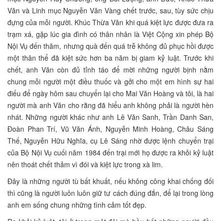
Văn và Linh mục Nguyễn Văn Vàng chết trước, sau, tùy sức chịu
đựng của mỗi người. Khúc Thừa Văn khi quá kiệt lực được đưa ra
trạm xá, gặp lúc gia đình có thân nhân là Việt Cộng xin phép Bộ
Nội Vụ đến thăm, nhưng quà đến quá trễ không đủ phục hồi được
một thân thể đã kiệt sức hơn ba năm bị giam kỷ luật. Trước khi
chết, anh Văn còn đủ tỉnh táo để mời những người bịnh nằm
chung mỗi người một điều thuốc và gởi cho một em hình sự hai
điếu để ngày hôm sau chuyển lại cho Mai Văn Hoàng và tôi, là hai
người mà anh Văn cho rằng đã hiểu anh không phải là người hèn
nhát. Những người khác như anh Lê Văn Sanh, Trần Danh San,
Đoàn Phan Trí, Vũ Văn Ánh, Nguyễn Minh Hoàng, Châu Sáng
Thế, Nguyễn Hữu Nghĩa, cụ Lê Sáng nhờ được lệnh chuyển trại
của Bộ Nội Vụ cuối năm 1984 đến trại mới họ được ra khỏi kỷ luật
nên thoát chết thảm vì đói và kiệt lực trong xà lim.
Đây là những người tù bất khuất, nếu không công khai chống đối
thì cũng là người luôn luôn giữ tư cách đúng đắn, để lại trong lòng
anh em sống chung những tình cảm tốt đẹp.