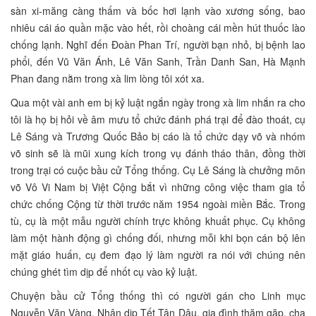
sàn xi-măng càng thấm và bốc hơi lạnh vào xương sống, bao
nhiêu cái áo quần mặc vào hết, rồi choàng cái mền hút thuốc lào
chống lạnh. Nghĩ đến Đoàn Phan Trí, người bạn nhỏ, bị bệnh lao
phổi, đến Vũ Văn Ánh, Lê Văn Sanh, Trần Danh San, Hà Mạnh
Phan đang nằm trong xà lim lòng tôi xót xa.
Qua một vài anh em bị kỷ luật ngắn ngày trong xà lim nhắn ra cho
tôi là họ bị hỏi về âm mưu tổ chức đánh phá trại để đào thoát, cụ
Lê Sáng và Trương Quốc Bảo bị cáo là tổ chức dạy võ và nhóm
võ sinh sẽ là mũi xung kích trong vụ đánh tháo thân, đồng thời
trong trại có cuộc bầu cử Tổng thống. Cụ Lê Sáng là chưởng môn
võ Vô Vi Nam bị Việt Cộng bắt vì những công việc tham gia tổ
chức chống Cộng từ thời trước năm 1954 ngoài miền Bắc. Trong
tù, cụ là một mẫu người chính trực không khuất phục. Cụ không
làm một hành động gì chống đối, nhưng mỗi khi bọn cán bộ lên
mặt giáo huấn, cụ đem đạo lý làm người ra nói với chúng nên
chúng ghét tìm dịp để nhốt cụ vào kỷ luật.
Chuyện bầu cử Tổng thống thì có người gán cho Linh mục
Nguyễn Văn Vàng. Nhân dịp Tết Tân Dậu, gia đình thăm gặp, cha