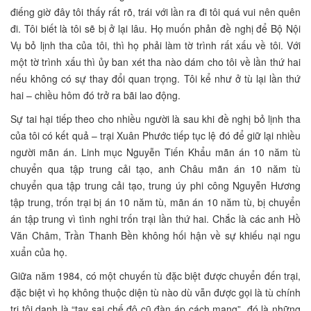
điếng giờ đây tôi thấy rất rõ, trái với lần ra đi tôi quá vui nên quên
đi. Tôi biết là tôi sẽ bị ở lại lâu. Họ muốn phản đề nghị để Bộ Nội
Vụ bỏ lịnh tha của tôi, thì họ phải làm tờ trình rất xấu về tôi. Với
một tờ trình xấu thì ủy ban xét tha nào dám cho tôi về lần thứ hai
nếu không có sự thay đổi quan trọng. Tôi kể như ở tù lại lần thứ
hai – chiều hôm đó trở ra bãi lao động.
Sự tai hại tiếp theo cho nhiều người là sau khi đề nghị bỏ lịnh tha
của tôi có kết quả – trại Xuân Phước tiếp tục lệ đó để giữ lại nhiều
người mãn án. Linh mục Nguyễn Tiến Khẩu mãn án 10 năm tù
chuyển qua tập trung cải tạo, anh Châu mãn án 10 năm tù
chuyển qua tập trung cải tạo, trung úy phi công Nguyễn Hương
tập trung, trốn trại bị án 10 năm tù, mãn án 10 năm tù, bị chuyển
án tập trung vì tình nghi trốn trại lần thứ hai. Chắc là các anh Hồ
Văn Châm, Trần Thanh Bền không hối hận về sự khiếu nại ngu
xuẩn của họ.
Giữa năm 1984, có một chuyến tù đặc biệt được chuyển đến trại,
đặc biệt vì họ không thuộc diện tù nào dù vẫn được gọi là tù chính
trị tội danh là “tay sai chế độ cũ đàn áp cách mạng”, đó là những