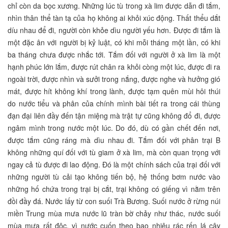
chỉ còn da bọc xương. Những lúc tù trong xà lim được dẫn đi tắm,
nhìn thân thể tàn tạ của họ không ai khỏi xúc động. Thất thểu dắt
díu nhau để đi, người còn khỏe dìu người yếu hơn. Được đi tắm là
một đặc ân với người bị kỷ luật, có khi mỗi tháng một lần, có khi
ba tháng chưa được nhắc tới. Tắm đối với người ở xà lim là một
hạnh phúc lớn lắm, được rút chân ra khỏi còng một lúc, được đi ra
ngoài trời, được nhìn và sưởi trong nắng, được nghe và hưởng gió
mát, được hít không khí trong lành, được tạm quên mùi hôi thúi
do nước tiểu và phân của chính mình bài tiết ra trong cái thùng
đạn đại liên đầy đến tận miệng mà trật tự cũng không đổ đi, được
ngâm mình trong nước một lúc. Do đó, dù có gần chết đến nơi,
được tắm cũng ráng mà dìu nhau đi. Tắm đối với phân trại B
không những quí đối với tù giam ở xà lim, mà còn quan trọng với
ngay cả tù được đi lao động. Đó là một chính sách của trại đối với
những người tù cải tạo không tiến bộ, hệ thống bơm nước vào
những hố chứa trong trại bị cắt, trại không có giếng vì nằm trên
đồi đầy đá. Nước lấy từ con suối Trà Bương. Suối nước ở rừng núi
miền Trung mùa mưa nước lũ tràn bờ chảy như thác, nước suối
mùa mưa rất độc, vì nước cuốn theo bao nhiêu rác rến lá cây