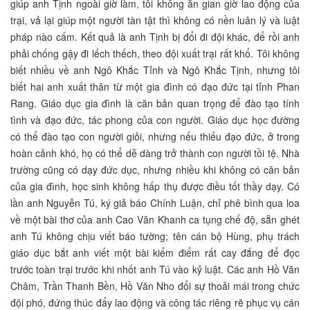
giúp anh Tịnh ngoài giờ làm, tôi không ăn gian giờ lao động của
trại, vả lại giúp một người tàn tật thì không có nền luân lý và luật
pháp nào cấm. Kết quả là anh Tịnh bị đổi đi đội khác, để rồi anh
phải chống gậy đi lếch thếch, theo đội xuất trại rất khổ. Tôi không
biết nhiều về anh Ngô Khắc Tỉnh và Ngô Khắc Tịnh, nhưng tôi
biết hai anh xuất thân từ một gia đình có đạo đức tại tỉnh Phan
Rang. Giáo dục gia đình là căn bản quan trọng để đào tạo tính
tình và đạo đức, tác phong của con người. Giáo dục học đường
có thể đào tạo con người giỏi, nhưng nếu thiếu đạo đức, ở trong
hoàn cảnh khó, họ có thể dễ dàng trở thành con người tồi tệ. Nhà
trường cũng có dạy đức dục, nhưng nhiều khi không có căn bản
của gia đình, học sinh không hấp thụ được điều tốt thầy dạy. Có
lần anh Nguyễn Tú, ký giả báo Chính Luận, chỉ phê bình qua loa
về một bài thơ của anh Cao Văn Khanh ca tụng chế độ, sẵn ghét
anh Tú không chịu viết báo tường; tên cán bộ Hùng, phụ trách
giáo dục bắt anh viết một bài kiểm điểm rất cay đắng để đọc
trước toàn trại trước khi nhốt anh Tú vào kỷ luật. Các anh Hồ Văn
Châm, Trần Thanh Bền, Hồ Văn Nho đổi sự thoải mái trong chức
đội phó, đứng thúc đẩy lao động và công tác riêng rẽ phục vụ cán