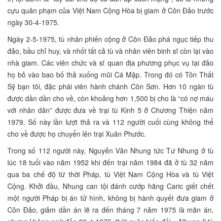
cựu quân phạm của Việt Nam Cộng Hòa bị giam ở Côn Đảo trước
ngày 30-4-1975.
Ngày 2-5-1975, tù nhân phiến cộng ở Côn Đảo phá ngục tiếp thu
đảo, bầu chỉ huy, và nhốt tất cả tù và nhân viên binh sĩ còn lại vào
nhà giam. Các viên chức và sĩ quan địa phương phục vụ tại đảo
họ bỏ vào bao bố thả xuống mũi Cá Mập. Trong đó có Tôn Thất
Sỹ bạn tôi, đặc phái viên hành chánh Côn Sơn. Hơn 10 ngàn tù
được dần dần cho về, còn khoảng hơn 1,500 bị cho là “có nợ máu
với nhân dân” được đưa về trại tù Kinh 5 ở Chương Thiện năm
1979. Số này lần lượt thả ra và 112 người cuối cùng không thể
cho về được họ chuyển lên trại Xuân Phước.
Trong số 112 người này, Nguyễn Văn Nhung tức Tư Nhung ở tù
lúc 18 tuổi vào năm 1952 khi đến trại năm 1984 đã ở tù 32 năm
qua ba chế độ từ thời Pháp, tù Việt Nam Cộng Hòa và tù Việt
Cộng. Khởi đầu, Nhung can tội đánh cướp hãng Caric giết chết
một người Pháp bị án tử hình, không bị hành quyết đưa giam ở
Côn Đảo, giảm dần án lẽ ra đến tháng 7 năm 1975 là mãn án,