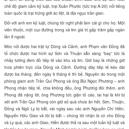
chế độ giam cầm kỷ luật, trại Xuân Phước (tức trại A-20) nổi tiếng
toàn quốc là trại trừng giới ác liệt, là địa ngục trần gian.
Đối với anh em kỷ luật, chúng tôi nghĩ phải làm cái gì cho họ. Một
viên thuốc, một cục đường trong xà lim giá trị gấp trăm gấp ngàn
lần ở ngoài.
Móc nối được hai trật tự Dũng và Cảnh, anh Phạm văn Đồng đã
tổ chức được hai hình sự Sơn và Thuận sẵn sàng “bay” tức là
nhảy tường đem đồ tiếp tế vào khu xà lim. Giờ bay là những giờ
trưa phiên trực của Dũng và Cảnh. Đường dây tiếp tế kéo dài
được ba tháng, đến ngày 9 tháng 6 thì bể. Nguyên do trong một
phòng giam anh Trần Quí Phong và ông Bùi Ngọc Phương – anh
Phong nhận tiếp tế, chia không đều, ông Phương đòi thêm, anh
Phong đã nặng lời, ông Phương tức giận tố cáo, tai hại là khi bị
xét anh Trần Quí Phong còn giữ số quà chưa ăn hết. Sơn, Thuận,
Đồng và Ngô Ly bị bắt, vài ngày sau các anh Nguyễn Chí Hiền,
Nguyễn Hữu Giao và tôi bị bắt – chúng tôi nhận là có cho Đồng
và Ly quà, các anh Giao, Hiền được thả ra sau một tuần kỷ luật và