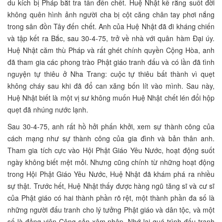
du kích bị Pháp bắt tra tấn đến chết. Huệ Nhật kể rằng suốt đời
không quên hình ảnh người cha bị cột căng chân tay phơi nắng
trong sân đồn Tây đến chết. Anh của Huệ Nhật đã đi kháng chiến
và tập kết ra Bắc, sau 30-4-75, trở về nhà với quân hàm Đại úy.
Huệ Nhật căm thù Pháp và rất ghét chính quyền Cộng Hòa, anh
đã tham gia các phong trào Phật giáo tranh đấu và có lần đã tình
nguyện tự thiêu ở Nha Trang: cuộc tự thiêu bất thành vì quẹt
không cháy sau khi đã đổ can xăng bốn lít vào mình. Sau này,
Huệ Nhật biết là một vị sư không muốn Huệ Nhật chết lén đổi hộp
quẹt đã nhúng nước lạnh.
Sau 30-4-75, anh rất hồ hởi phấn khởi, xem sự thành công của
cách mạng như sự thành công của gia đình và bản thân anh.
Tham gia tích cực vào Hội Phật Giáo Yêu Nước, hoạt động suốt
ngày không biết mệt mỏi. Nhưng cũng chính từ những hoạt động
trong Hội Phật Giáo Yêu Nước, Huệ Nhật đã khám phá ra nhiều
sự thật. Trước hết, Huệ Nhật thấy được hàng ngũ tăng sĩ và cư sĩ
của Phật giáo có hai thành phần rõ rệt, một thành phần đa số là
những người đấu tranh cho lý tưởng Phật giáo và dân tộc, và một
số là đảng viên Cộng sản xâm nhập. Nhớ lại quá trình đấu tranh