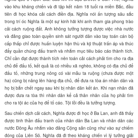
vào khu kháng chiến và đi tập kết năm 18 tuổi ra miền Bắc, đầu
tiên đi học khóa cải cách điền địa. Nghĩa nói ấn tượng sâu sắc
trong trí óc Nghĩa là một sự kinh hãi khi anh tham gia phong trào
cải cách ruộng đất. Anh không tưởng tượng được việc nhà nước
và đảng giao toàn quyền sinh sát người dân vào tay toán cán bộ
cấp thấp chỉ được huấn luyện hận thù và kỹ thuật trấn áp và thúc
đẩy quần chúng đấu tranh và nhắm mục tiêu báo cáo thành tích.
Chỉ cần đạt được thành tích nên toán cải cách phải tìm cho ra địa
chủ để đấu tố, kết quả là có nhiều xã nghèo, không có địa chủ để
đấu tố, những trung nông có vài mẫu ta ruộng (chưa được một
ha) cũng bị nâng lên hàng địa chủ, để đưa ra tòa án nhân dân và
họ bị bắn chết ngay sau khi bị nhân dân kết án. Khi nạn nhân đã
được đưa ra tòa thì nhân dân kể cả thân nhân của họ phải tìm
cho ra tội ác của họ để tố cáo. Tội lỗi đều là tưởng tượng.
Sau chiến dịch cải cách, Nghĩa được đi học ở Ba Lan, anh đã thấy
được tinh thần đấu tranh của nhân dân Ba Lan và nhân dân các
nước Đông Âu nhắm vào đảng Cộng sản cũng như vào sự chiếm
đóng của Liên Sô. Nghĩa đã đi theo kháng chiến vì lý tưởng giải