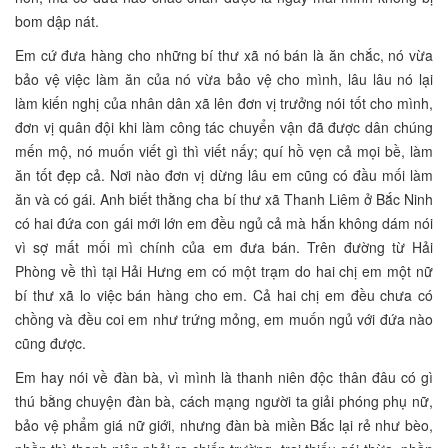
bom dập nát.
Em cứ đưa hàng cho những bí thư xã nó bán là ăn chắc, nó vừa
bảo vệ việc làm ăn của nó vừa bảo vệ cho mình, lâu lâu nó lại
làm kiến nghị của nhân dân xã lên đơn vị trưởng nói tốt cho mình,
đơn vị quân đội khi làm công tác chuyển vận đã được dân chúng
mến mộ, nó muốn viết gì thì viết nấy; quí hồ vẹn cả mọi bề, làm
ăn tốt đẹp cả. Nơi nào đơn vị dừng lâu em cũng có đầu mối làm
ăn và có gái. Anh biết thằng cha bí thư xã Thanh Liêm ở Bắc Ninh
có hai đứa con gái mới lớn em đều ngủ cả mà hắn không dám nói
vì sợ mất mối mì chính của em đưa bán. Trên đường từ Hải
Phòng về thì tại Hải Hưng em có một trạm do hai chị em một nữ
bí thư xã lo việc bán hàng cho em. Cả hai chị em đều chưa có
chồng và đều coi em như trứng mỏng, em muốn ngủ với đứa nào
cũng được.
Em hay nói về đàn bà, vì mình là thanh niên độc thân đâu có gì
thú bằng chuyện đàn bà, cách mạng người ta giải phóng phụ nữ,
bảo vệ phẩm giá nữ giới, nhưng đàn bà miền Bắc lại rẻ như bèo,