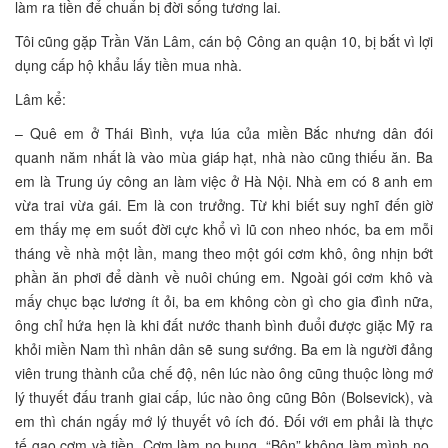
làm ra tiền để chuẩn bị đời sống tương lai.
Tôi cũng gặp Trần Văn Lâm, cán bộ Công an quận 10, bị bắt vì lợi
dụng cấp hộ khẩu lấy tiền mua nhà.
Lâm kể:
– Quê em ở Thái Bình, vựa lúa của miền Bắc nhưng dân đói
quanh năm nhất là vào mùa giáp hạt, nhà nào cũng thiếu ăn. Ba
em là Trung úy công an làm việc ở Hà Nội. Nhà em có 8 anh em
vừa trai vừa gái. Em là con trưởng. Từ khi biết suy nghĩ đến giờ
em thấy mẹ em suốt đời cực khổ vì lũ con nheo nhóc, ba em mỗi
tháng về nhà một lần, mang theo một gói cơm khô, ông nhịn bớt
phần ăn phơi để dành về nuôi chúng em. Ngoài gói cơm khô và
mấy chục bạc lương ít ỏi, ba em không còn gì cho gia đình nữa,
ông chỉ hứa hẹn là khi đất nước thanh bình đuổi được giặc Mỹ ra
khỏi miền Nam thì nhân dân sẽ sung sướng. Ba em là người đảng
viên trung thành của chế độ, nên lúc nào ông cũng thuộc lòng mớ
lý thuyết đấu tranh giai cấp, lúc nào ông cũng Bôn (Bolsevick), và
em thì chán ngấy mớ lý thuyết vô ích đó. Đối với em phải là thực
tế gạo cơm và tiền. Cơm làm no bụng, “Bôn” không làm mình no,