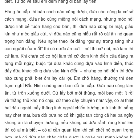
biết. Từ đó về sau em đem hàng đi bán lấy tiền.
Hàng ăn cắp thì bán cách nào cũng được, đứa nào cũng là cơ sở
cách mạng, đứa nào cũng miệng nói cách mạng, nhưng móc nối
được lính xế tuôn hàng cho bán, thì đứa nào cũng bí mật, giấu
kín như mèo giấu cứt, vì đứa nào cũng hiểu rất rõ cái ăn nó quan
trọng hơn đảng. Nếu nghe theo lời đảng “giữ sự trong sáng như
con ngươi của mắt” thì có nước ăn cứt – nói thì cứ nói, mà làm thì
cứ làm. Khi chưa có cơ hội làm thì cứ đem kinh điển của đảng ra
tụng mỗi ngày, buộc tội đứa khác cũng dựa vào kinh điển, thúc
đẩy đứa khác cũng dựa vào kinh điển – nhưng cơ hội đến thì đứa
nào cũng phải biết ôm lấy cái lợi. Em chở hàng, thường thì đến
trạm nghỉ Bắc Ninh chúng em bán đồ ăn cắp. Đứa nào cũng làm
ăn, từ trên xuống dưới. Cứ lấy bớt mỗi thùng, mỗi bao một ít rồi
về thằng thủ kho nó chịu, cứ theo dây chuyền như vậy, có ai thiệt
hại đâu ngoài mấy thằng lính ngoài chiến trường, mà lính thì sống
nay chết mai, bữa đói bữa no có khi giặc tấn công cả hai ba ngày
không ăn là chuyện thường; nếu không có đứa rảnh rang khơi lên
thì có ai mà biết – có ai cần quan tâm khi cái chết nó quan trọng
hơn, mà có đứa nào chắc chắn được là ngày mai mình không bị