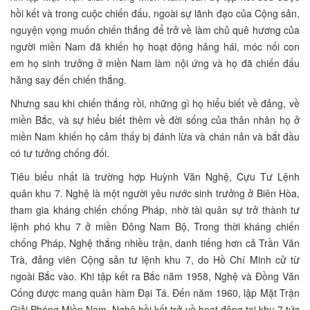
hồi kết và trong cuộc chiến đấu, ngoài sự lãnh đạo của Cộng sản,
nguyện vọng muốn chiến thắng để trở về làm chủ quê hương của
người miền Nam đã khiến họ hoạt động hăng hái, móc nối con
em họ sinh trưởng ở miền Nam làm nội ứng và họ đã chiến đấu
hăng say đến chiến thắng.
Nhưng sau khi chiến thắng rồi, những gì họ hiểu biết về đảng, về
miền Bắc, và sự hiểu biết thêm về đời sống của thân nhân họ ở
miền Nam khiến họ cảm thấy bị đánh lừa và chán nản và bắt đầu
có tư tưởng chống đối.
Tiêu biểu nhất là trường hợp Huỳnh Văn Nghệ, Cựu Tư Lệnh
quân khu 7. Nghệ là một người yêu nước sinh trưởng ở Biên Hòa,
tham gia kháng chiến chống Pháp, nhờ tài quân sự trở thành tư
lệnh phó khu 7 ở miền Đông Nam Bộ, Trong thời kháng chiến
chống Pháp, Nghệ thắng nhiều trận, danh tiếng hơn cả Trần Văn
Trà, đảng viên Cộng sản tư lệnh khu 7, do Hồ Chí Minh cử từ
ngoài Bắc vào. Khi tập kết ra Bắc năm 1958, Nghệ và Đồng Văn
Cống được mang quân hàm Đại Tá. Đến năm 1960, lập Mặt Trận
Giải Phóng Miền Nam, Nghệ hồi kết trở về hoạt động tại khu 7 tức