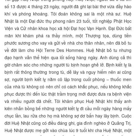
số 13 được 4 tháng 23 ngày, người đã ghi lại bài thơ vừa đầy hào
khí và phóng khoáng. Tôi đoán không sai là một nhà sư. Huệ
Nhật là một Đại đức thụ phong năm 23 tuổi, tốt nghiệp Phật Học
Viện và Cử nhân khoa học xã hội Đại học Vạn Hạnh. Đại Đức bất
mãn khi khám phá ra thầy mình, một Thượng tọa, dùng tiền
phước sương cho vay và gửi về nhà cho thân nhân, nên đã bỏ tu
về đời làm cho Hội Terre Des Hommes. Huệ Nhật bỏ tu nhưng
đạo hạnh vẫn thể hiện qua lối sống hàng ngày. Anh dùng cả thì
giờ chăm sóc cho những người tù bịnh hoạn ghẻ lở. Bịnh kiết lỵ là
bịnh rất thông thường trong tù, dễ lây và nguy hiểm nên ai cũng
sợ, người bịnh kiết lỵ nằm cô lập trong cuối phòng – thuốc men
của nhà tù không có nên chỉ có cách khắc phục, nếu không khắc
phục được thì đến lúc thật trầm trọng mới được đưa ra bệnh viện
và nhiều người đã chết. Tôi khâm phục Huệ Nhật khi thấy anh
kiên nhẫn bồng bế những người kiết lỵ đi cầu mỗi ngày hàng mấy
chục lần, lau rửa cho họ mà không sợ dơ bẩn hay lây bịnh. Cuộc
đời Huệ Nhật cũng có điều đáng ghi, gia đình nghèo ở Quảng Trị,
Huệ Nhật được mẹ gởi vào chùa lúc 9 tuổi khi cha Huệ Nhật, một