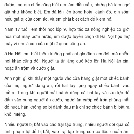
được, mẹ em chắc cũng biết em làm điều xấu, nhưng bà làm ngơ
giả như không biết. Em đã lớn lên trong hoàn cảnh đó, em sớm
hiểu giá trị của cơm áo, và em phải biết cách để kiếm nó.
Năm 17 tuổi, em thôi học lớp 9, hợp tác xã nông nghiệp cơ giới
hóa một máy bơm nước, em được tuyển chọn đi Hà Nội học thợ
máy vì em là con của một sĩ quan công an.
ở Hà Nội, em biết thêm không phải chỉ gia đình em đói, mà nhiều
nơi khác cũng đói. Người ta từ làng quê kéo lên Hà Nội ăn xin,
hoặc ăn trộm và cướp giật.
Anh nghĩ gì khi thấy một người vào cửa hàng giật một chiếc bánh
của một người đang ăn, rồi hai tay tọng ngay chiếc bánh vào
mồm. Trong khi người mất bánh dùng cả hai tay và sức lực để
đấm vào bụng người ăn cướp, người ăn cướp cố trợn phùng mắt
để nuốt, hắn không sợ bị đánh đau mà chỉ sợ chiếc bánh bị bật ra
khỏi miệng.
Nhiều người bị bắt vào các trại tập trung, nhiều người đói quá cố
tình phạm tội để bị bắt, vào trại tập trung còn có tiêu chuẩn ăn,