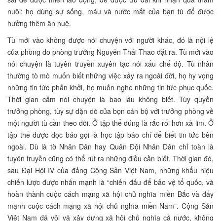
nuôi; họ dùng sự sống, máu và nước mắt của bạn tù để được
hưởng thêm ân huệ.
Tù mới vào không được nói chuyện với người khác, đó là nội lệ
của phòng do phòng trưởng Nguyễn Thái Thao đặt ra. Tù mới vào
nói chuyện là tuyên truyền xuyên tạc nói xấu chế độ. Tù nhân
thường tò mò muốn biết những việc xảy ra ngoài đời, họ hy vọng
những tin tức phấn khởi, họ muốn nghe những tin tức phục quốc.
Thời gian cấm nói chuyện là bao lâu không biết. Tùy quyền
trưởng phòng, tùy sự dặn dò của bọn cán bộ với trưởng phòng về
một người tù cần theo dõi. Ở tập thể đúng là rắc rối hơn xà lim. Ở
tập thể được đọc báo gọi là học tập báo chí để biết tin tức bên
ngoài. Dù là tờ Nhân Dân hay Quân Đội Nhân Dân chỉ toàn là
tuyên truyền cũng có thể rút ra những điều cần biết. Thời gian đó,
sau Đại Hội IV của đảng Cộng Sản Việt Nam, những khẩu hiệu
chiến lược được nhấn mạnh là “chiến đấu để bảo vệ tổ quốc, và
hoàn thành cuộc cách mạng xã hội chủ nghĩa miền Bắc và đẩy
mạnh cuộc cách mạng xã hội chủ nghĩa miền Nam”. Cộng Sản
Việt Nam đã vội vã xây dựng xã hội chủ nghĩa cả nước, không