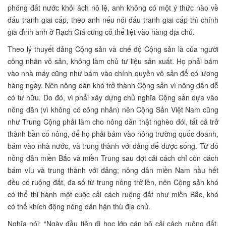
phóng đất nước khỏi ách nô lệ, anh không có một ý thức nào về
đấu tranh giai cấp, theo anh nếu nói đấu tranh giai cấp thì chính
gia đình anh ở Rạch Giá cũng có thể liệt vào hàng địa chủ.
Theo lý thuyết đảng Cộng sản và chế độ Cộng sản là của người
công nhân vô sản, không làm chủ tư liệu sản xuất. Họ phải bám
vào nhà máy cũng như bám vào chính quyền vô sản để có lương
hàng ngày. Nên nông dân khó trở thành Cộng sản vì nông dân dễ
có tư hữu. Do đó, vì phải xây dựng chủ nghĩa Cộng sản dựa vào
nông dân (vì không có công nhân) nên Cộng Sản Việt Nam cũng
như Trung Cộng phải làm cho nông dân thật nghèo đói, tất cả trở
thành bần cố nông, để họ phải bám vào nông trường quốc doanh,
bám vào nhà nước, và trung thành với đảng để được sống. Từ đó
nông dân miền Bắc và miền Trung sau đợt cải cách chỉ còn cách
bám víu và trung thành với đảng; nông dân miền Nam hầu hết
đều có ruộng đất, đa số từ trung nông trở lên, nên Cộng sản khó
có thể thi hành một cuộc cải cách ruộng đất như miền Bắc, khó
có thể khích động nông dân hận thù địa chủ.
Nghĩa nói: “Ngày đầu tiên đi học lớp cán bộ cải cách ruộng đất,