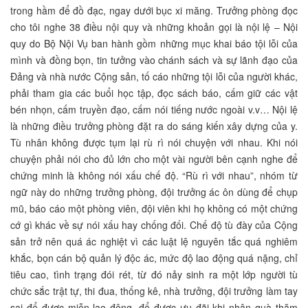
trong hầm để đồ đạc, ngay dưới bục xi măng. Trưởng phòng đọc
cho tôi nghe 38 điều nội quy và những khoản gọi là nội lệ – Nội
quy do Bộ Nội Vụ ban hành gồm những mục khai báo tội lỗi của
mình và đồng bọn, tin tưởng vào chánh sách và sự lãnh đạo của
Đảng và nhà nước Cộng sản, tố cáo những tội lỗi của người khác,
phải tham gia các buổi học tập, đọc sách báo, cấm giữ các vật
bén nhọn, cấm truyền đạo, cấm nói tiếng nước ngoài v.v… Nội lệ
là những điều trưởng phòng đặt ra do sáng kiến xây dựng của y.
Tù nhân không được tụm lại rù rì nói chuyện với nhau. Khi nói
chuyện phải nói cho đủ lớn cho một vài người bên cạnh nghe để
chứng minh là không nói xấu chế độ. “Rù rì với nhau”, nhóm từ
ngữ này do những trưởng phòng, đội trưởng ác ôn dùng để chụp
mũ, báo cáo một phòng viên, đội viên khi họ không có một chứng
cớ gì khác về sự nói xấu hay chống đối. Chế độ tù đày của Cộng
sản trở nên quá ác nghiệt vì các luật lệ nguyên tắc quá nghiêm
khắc, bọn cán bộ quản lý độc ác, mức độ lao động quá nặng, chỉ
tiêu cao, tình trạng đói rét, từ đó nảy sinh ra một lớp người tù
chức sắc trật tự, thi đua, thống kê, nhà trưởng, đội trưởng làm tay
sai để được miễn lao động, để được ưu đãi khi nhận quà thăm