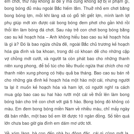
em chơi, thứ này không ai để ý mà cũng không sợ bị vi phạm gì,
bong bóng đủ màu ngoài Bắc hiếm lắm. Thuở nhỏ em chơi bằng
bong bóng lợn, mỗi khi làng xã có giỗ tết giết lợn, mình lanh lợi
phụ giúp mới xin được cái bong bóng đem phơi cho gần khô rồi
thổi lên làm bóng đá chơi. Sau này trẻ con chơi bong bóng bằng
cao su kế hoạch hóa – Anh không hiểu bao cao su kế hoạch hóa
là gì à? Đó là bao ngừa chửa đẻ, ngoài Bắc chủ trương kế hoạch
hóa gia đình và ba khoan, trong đó có khoan đẻ cho những cặp
vợ chồng mới cưới, và người ta còn phát bao cho những thanh
niên xung phong, để bổ túc cho liều thuốc ngừa thai chích cho nữ
thanh niên xung phong có hiệu quả ba tháng. Bao cao su bán rẻ
cho những gia đình kế hoạch hóa một hào một cái, nhưng người
ta lại ít muốn kế hoạch hóa và ham lợi, có người nghĩ ra cách
mua góp bao cao su hai hào rưỡi một cái về thổi lên làm bong
bóng bán cho trẻ con chơi với giá 5 hào. Bong bóng đó không có
màu. Em đem bong bóng miền Nam về nhiều màu, chỉ mấy ngày
đã bán nhẵn, một bao bố em lời được 10 ngàn đồng. Số tiền quá
lớn chưa bao giờ gia đình em dám mơ ước tới.
Về xóm làng, bà con đến nhà bu đông đặc, cái gì cũng mới lạ,