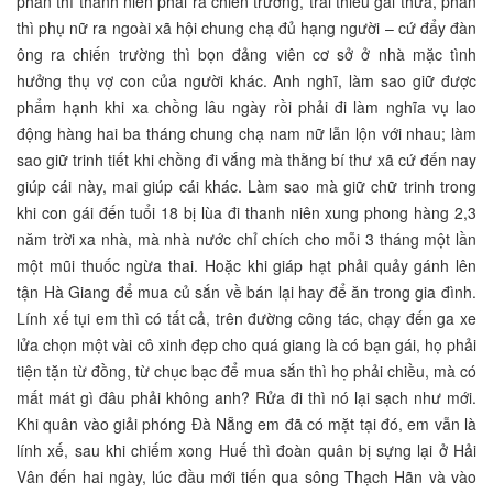
phần thì thanh niên phải ra chiến trường, trai thiếu gái thừa, phần
thì phụ nữ ra ngoài xã hội chung chạ đủ hạng người – cứ đẩy đàn
ông ra chiến trường thì bọn đảng viên cơ sở ở nhà mặc tình
hưởng thụ vợ con của người khác. Anh nghĩ, làm sao giữ được
phẩm hạnh khi xa chồng lâu ngày rồi phải đi làm nghĩa vụ lao
động hàng hai ba tháng chung chạ nam nữ lẫn lộn với nhau; làm
sao giữ trinh tiết khi chồng đi vắng mà thằng bí thư xã cứ đến nay
giúp cái này, mai giúp cái khác. Làm sao mà giữ chữ trinh trong
khi con gái đến tuổi 18 bị lùa đi thanh niên xung phong hàng 2,3
năm trời xa nhà, mà nhà nước chỉ chích cho mỗi 3 tháng một lần
một mũi thuốc ngừa thai. Hoặc khi giáp hạt phải quảy gánh lên
tận Hà Giang để mua củ sắn về bán lại hay để ăn trong gia đình.
Lính xế tụi em thì có tất cả, trên đường công tác, chạy đến ga xe
lửa chọn một vài cô xinh đẹp cho quá giang là có bạn gái, họ phải
tiện tặn từ đồng, từ chục bạc để mua sắn thì họ phải chiều, mà có
mất mát gì đâu phải không anh? Rửa đi thì nó lại sạch như mới.
Khi quân vào giải phóng Đà Nẵng em đã có mặt tại đó, em vẫn là
lính xế, sau khi chiếm xong Huế thì đoàn quân bị sựng lại ở Hải
Vân đến hai ngày, lúc đầu mới tiến qua sông Thạch Hãn và vào