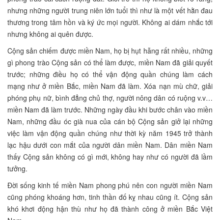
nhưng những người trung niên lớn tuổi thì như là một vết hằn đau
thương trong tâm hồn và ký ức mọi người. Không ai dám nhắc tới
nhưng không ai quên được.
Cộng sản chiếm được miền Nam, họ bị hụt hẫng rất nhiều, những
gì phong trào Cộng sản có thể làm được, miền Nam đã giải quyết
trước; những điều họ có thể vận động quần chúng làm cách
mạng như ở miền Bắc, miền Nam đã làm. Xóa nạn mù chữ, giải
phóng phụ nữ, bình đẳng chủ thợ, người nông dân có ruộng v.v…
miền Nam đã làm trước. Những ngày đầu khi bước chân vào miền
Nam, những đầu óc già nua của cán bộ Cộng sản giở lại những
việc làm vận động quần chúng như thời kỳ năm 1945 trở thành
lạc hậu dưới con mắt của người dân miền Nam. Dân miền Nam
thấy Cộng sản không có gì mới, không hay như có người đã lầm
tưởng.
Đời sống kinh tế miền Nam phong phú nên con người miền Nam
cũng phóng khoáng hơn, tinh thần đố kỵ nhau cũng ít. Cộng sản
khó khơi động hận thù như họ đã thành công ở miền Bắc Việt