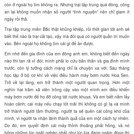
còn ở ngoài họ tìm không ra. Nhưng trại tập trung quá đông, công
an lại không muốn nhận số người “tình nguyện” nên chỉ giam ít
ngày rồi thả.
Trại tập trung miền Bắc thật khủng khiếp, rồi thời gian tới anh sẽ
biết thế nào là trại cải tạo, vậy mà đói quá có người quẫn trí muốn
vào. Bên ngoài họ không tìm cái gì để ăn được.
Em nhớ đến gia đình của em đông anh em, không biết đến ngày
nào thì tan rã vì đói; mình phải lo cứu bản thân và gia đình mình
trước, còn lý tưởng cách mạng chỉ là chuyện xa vời. Sáu tháng
học tập ở bộ cơ khí về việc điều hành máy bơm nước Hoa Sen.
Trở về lại làng, em trở thành một người quan trọng. Hơn một
nghìn hai trăm xã viên trông cậy vào một mình em điều khiển
máy bơm nước để họ đỡ công tát nước khuya. Và em biết nắm lấy
hoàn cảnh; cái máy nếu chạy tốt mãi thì không có gì lạ và mình
trở thành người tầm thường, người ta sẽ quên cái công khó của
mình, vì người ta nhận lãnh thành quả của em một cách tự nhiên.
Do đó, em quyết định cái máy thỉnh thoảng phải hỏng, và nó
hỏng những lúc ngặt nghèo nhất như lúc lúa đang ngậm đòng thì