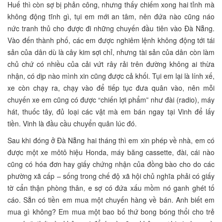
Huế thì còn sợ bị phản công, nhưng thấy chiếm xong hai tỉnh mà
không động tĩnh gì, tụi em mới an tâm, nên đứa nào cũng náo
nức tranh thủ cho được đi những chuyến đầu tiên vào Đà Nẵng.
Vào đến thành phố, các em được nghiêm lệnh không động tới tái
sản của dân dù là cây kim sợi chỉ, nhưng tài sản của dân còn làm
chủ chứ có nhiều của cải vứt rây rải trên đường không ai thừa
nhận, có dịp nào mình xin cũng được cả khối. Tụi em lại là lính xế,
xe còn chạy ra, chạy vào để tiếp tục đưa quân vào, nên mỗi
chuyến xe em cũng có được “chiến lợi phẩm” như đài (radio), máy
hát, thuốc tây, đủ loại các vật mà em bán ngay tại Vinh để lấy
tiền. Vinh là đầu cầu chuyển quân lúc đó.
Sau khi đóng ở Đà Nẵng hai tháng thì em xin phép về nhà, em có
được một xe môtô hiệu Honda, máy băng cassette, đài, cái nào
cũng có hóa đơn hay giấy chứng nhận của đồng bào cho do các
phường xã cấp – sống trong chế độ xã hội chủ nghĩa phải có giấy
tờ cẩn thận phòng thân, e sợ có đứa xấu mồm nó ganh ghét tố
cáo. Sẵn có tiền em mua một chuyến hàng về bán. Anh biết em
mua gì không? Em mua một bao bố thứ bong bóng thổi cho trẻ