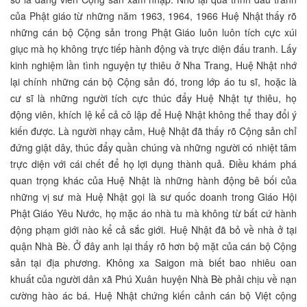
của Phật giáo từ những năm 1963, 1964, 1966 Huệ Nhật thấy rõ
những cán bộ Cộng sản trong Phật Giáo luôn luôn tích cực xúi
giục mà họ không trực tiếp hành động và trực diện đấu tranh. Lấy
kinh nghiệm lần tình nguyện tự thiêu ở Nha Trang, Huệ Nhật nhớ
lại chính những cán bộ Cộng sản đó, trong lớp áo tu sĩ, hoặc là
cư sĩ là những người tích cực thúc đẩy Huệ Nhật tự thiêu, họ
động viên, khích lệ kể cả cô lập để Huệ Nhật không thể thay đổi ý
kiến được. Là người nhạy cảm, Huệ Nhật đã thấy rõ Cộng sản chỉ
đứng giật dây, thúc đẩy quần chúng và những người có nhiệt tâm
trực diện với cái chết để họ lợi dụng thành quả. Điều khám phá
quan trọng khác của Huệ Nhật là những hành động bê bối của
những vị sư mà Huệ Nhật gọi là sư quốc doanh trong Giáo Hội
Phật Giáo Yêu Nước, họ mặc áo nhà tu mà không từ bất cứ hành
động phạm giới nào kể cả sắc giới. Huệ Nhật đã bỏ về nhà ở tại
quận Nhà Bè. Ở đây anh lại thấy rõ hơn bộ mặt của cán bộ Cộng
sản tại địa phương. Không xa Saigon mà biết bao nhiêu oan
khuất của người dân xã Phú Xuân huyện Nhà Bè phải chịu về nạn
cường hào ác bá. Huệ Nhật chứng kiến cảnh cán bộ Việt cộng