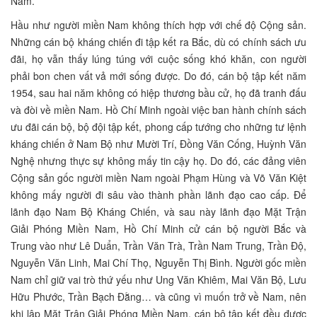
Nam.
Hầu như người miền Nam không thích hợp với chế độ Cộng sản.
Những cán bộ kháng chiến đi tập kết ra Bắc, dù có chính sách ưu
đãi, họ vẫn thấy lúng túng với cuộc sống khó khăn, con người
phải bon chen vất vả mới sống được. Do đó, cán bộ tập kết năm
1954, sau hai năm không có hiệp thương bầu cử, họ đã tranh đấu
và đòi về miền Nam. Hồ Chí Minh ngoài việc ban hành chính sách
ưu đãi cán bộ, bộ đội tập kết, phong cấp tướng cho những tư lệnh
kháng chiến ở Nam Bộ như Mười Trí, Đồng Văn Cống, Huỳnh Văn
Nghệ nhưng thực sự không mấy tin cậy họ. Do đó, các đảng viên
Cộng sản gốc người miền Nam ngoài Phạm Hùng và Võ Văn Kiệt
không mấy người đi sâu vào thành phần lãnh đạo cao cấp. Để
lãnh đạo Nam Bộ Kháng Chiến, và sau này lãnh đạo Mặt Trận
Giải Phóng Miền Nam, Hồ Chí Minh cử cán bộ người Bắc và
Trung vào như Lê Duẩn, Trần Văn Trà, Trần Nam Trung, Trần Độ,
Nguyễn Văn Linh, Mai Chí Thọ, Nguyễn Thị Bình. Người gốc miền
Nam chỉ giữ vai trò thứ yếu như Ung Văn Khiêm, Mai Văn Bộ, Lưu
Hữu Phước, Trần Bạch Đằng… và cũng vì muốn trở về Nam, nên
khi lập Mặt Trận Giải Phóng Miền Nam, cán bộ tập kết đều được