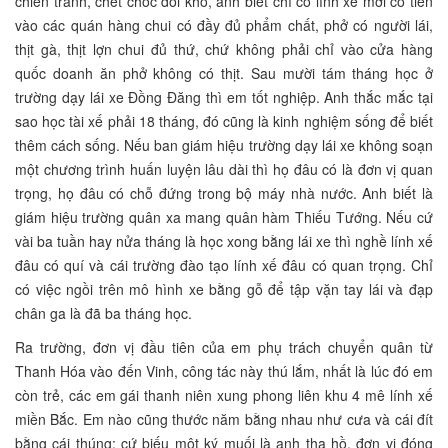
chiến tranh, chết chóc đói khổ, anh biết chỉ có lính xế mới có tiền
vào các quán hàng chui có đầy đủ phẩm chất, phở có người lái,
thịt gà, thịt lợn chui đủ thứ, chứ không phải chỉ vào cửa hàng
quốc doanh ăn phở không có thịt. Sau mười tám tháng học ở
trường dạy lái xe Đồng Đăng thì em tốt nghiệp. Anh thắc mắc tại
sao học tài xế phải 18 tháng, đó cũng là kinh nghiệm sống để biết
thêm cách sống. Nếu ban giám hiệu trường dạy lái xe không soạn
một chương trình huấn luyện lâu dài thì họ đâu có là đơn vị quan
trọng, họ đâu có chỗ đứng trong bộ máy nhà nước. Anh biết là
giám hiệu trường quân xa mang quân hàm Thiếu Tướng. Nếu cứ
vài ba tuần hay nửa tháng là học xong bằng lái xe thì nghề lính xế
đâu có quí và cái trường đào tạo lính xế đâu có quan trọng. Chỉ
có việc ngồi trên mô hình xe bằng gỗ để tập vặn tay lái và đạp
chân ga là đã ba tháng học.
Ra trường, đơn vị đầu tiên của em phụ trách chuyển quân từ
Thanh Hóa vào đến Vinh, công tác này thú lắm, nhất là lúc đó em
còn trẻ, các em gái thanh niên xung phong liên khu 4 mê lính xế
miền Bắc. Em nào cũng thước năm bằng nhau như cưa và cái đít
bằng cái thúng; cứ biếu một ký muối là anh tha hồ, đơn vị đóng