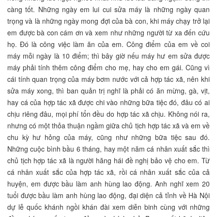
càng tốt. Những ngày em lui cui sửa máy là những ngày quan
trọng và là những ngày mong đợi của bà con, khi máy chạy trở lại
em được bà con cám ơn và xem như những người từ xa đến cứu
họ. Đó là công việc làm ăn của em. Công điểm của em về coi
máy mỗi ngày là 10 điểm; thì bây giờ nếu máy hư em sửa được
máy phải tính thêm công điểm cho mẹ, hay cho em gái. Cũng vì
cái tính quan trọng của máy bơm nước với cả hợp tác xã, nên khi
sửa máy xong, thì ban quản trị nghĩ là phải có ăn mừng, gà, vịt,
hay cá của hợp tác xã được chi vào những bữa tiệc đó, đâu có ai
chịu riêng đâu, mọi phí tổn đều do hợp tác xã chịu. Không nói ra,
nhưng có một thỏa thuận ngầm giữa chủ tịch hợp tác xã và em về
chu kỳ hư hỏng của máy, cũng như những bữa tiệc sau đó.
Những cuộc bình bầu 6 tháng, hay một năm cá nhân xuất sắc thì
chủ tịch hợp tác xã là người hăng hái đề nghị bảo vệ cho em. Từ
cá nhân xuất sắc của hợp tác xã, rồi cá nhân xuất sắc của cả
huyện, em được bầu làm anh hùng lao động. Anh nghĩ xem 20
tuổi được bầu làm anh hùng lao động, đại diện cả tỉnh về Hà Nội
dự lễ quốc khánh ngồi khán đài xem diễn binh cùng với những