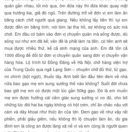
quân gần nhau, tối mò qua, ôm đứa này thì đứa khác quay mặt
qua hướng kia, giả đò ngủ. Trên đường trở về đơn vị em làm ăn
bằng cách chở người quá giang. Nếu không lấy tiền thì tụi em
được đền ơn bằng tình; nói tóm lại tha hồ, sợ không có sức mà
chơi. Em đâu có bám vào đơn vị chuyển quân mà sống được, dù
sống vui như em đã kể; vấn đề là phải làm ra tiền, có tiền anh sẽ
mua được nhiều thứ, kể cả sinh mạng của anh. Em đã tốn cả
1000 đồng để đổi từ đơn vị chuyển quân sang đơn vị chuyển vận
hàng hóa. Lộ trình từ Đồng Đăng về Hà Nội, chở hàng viện trợ
của Trung Quốc qua ngã Lạng Sơn – chuyên chở đủ thứ, từ gạo,
mì chính (bột ngọt), thuốc tây. Anh biết lần đầu tiên đem về nhà
nửa bao gạo mẹ em sung sướng thế nào không? Suốt đời chưa
bao giờ mẹ em có được một lúc gần 50kg gạo. Đó là em muốn
mẹ em được hưởng cái cảm giác sung sướng vì no đủ, cho bõ
những lúc đói hai ba ngày không có hột cơm, chỉ ăn cháo nấu với
cám và dây khoai như thức ăn của lợn. Đem gạo về như vậy rất
phiền, phải giấu giếm, nếu không thì lộ chuyện làm ăn, dù gia
đình em là công an được làng xã nể vì và em cũng là người quen