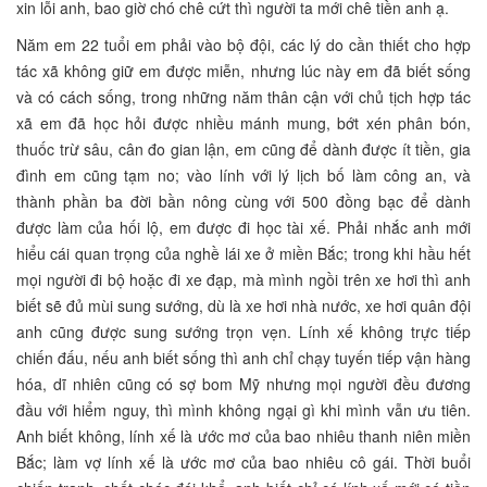
xin lỗi anh, bao giờ chó chê cứt thì người ta mới chê tiền anh ạ.
Năm em 22 tuổi em phải vào bộ đội, các lý do cần thiết cho hợp
tác xã không giữ em được miễn, nhưng lúc này em đã biết sống
và có cách sống, trong những năm thân cận với chủ tịch hợp tác
xã em đã học hỏi được nhiều mánh mung, bớt xén phân bón,
thuốc trừ sâu, cân đo gian lận, em cũng để dành được ít tiền, gia
đình em cũng tạm no; vào lính với lý lịch bố làm công an, và
thành phần ba đời bần nông cùng với 500 đồng bạc để dành
được làm của hối lộ, em được đi học tài xế. Phải nhắc anh mới
hiểu cái quan trọng của nghề lái xe ở miền Bắc; trong khi hầu hết
mọi người đi bộ hoặc đi xe đạp, mà mình ngồi trên xe hơi thì anh
biết sẽ đủ mùi sung sướng, dù là xe hơi nhà nước, xe hơi quân đội
anh cũng được sung sướng trọn vẹn. Lính xế không trực tiếp
chiến đấu, nếu anh biết sống thì anh chỉ chạy tuyến tiếp vận hàng
hóa, dĩ nhiên cũng có sợ bom Mỹ nhưng mọi người đều đương
đầu với hiểm nguy, thì mình không ngại gì khi mình vẫn ưu tiên.
Anh biết không, lính xế là ước mơ của bao nhiêu thanh niên miền
Bắc; làm vợ lính xế là ước mơ của bao nhiêu cô gái. Thời buổi