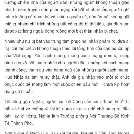
cưỡng chiếm nhà của người dân, những người không thuận giao
nhà bị ném truyền đơn phản động rồi bắt nhốt, nhiều người nghĩ
mình không có quan hệ với chính quyền cũ, nên ăn nói không giữ
miệng nhằm chỉ trích những bất công thì bị thủ tiêu, gia đình tìm
được xác liệng ngoài đồng ruộng mới biết thân nhân bị chết.
Nhiều phụ nữ bị bắt vào trung tâm phục hồi nhân phẩm rồi đưa đi
trại cải tạo chỉ vì không thuận theo lời tống tình của cán bộ xã, ấp
của Việt cộng. Yêu cách mạng, mong cách mạng đem lại công
bình cho xã hội, hạnh phúc cho người dân, nhưng khi cách mạng
thành công, tham dự vào hàng ngũ của những người cách mạng,
Huệ Nhật đã tìm ra sự thật. Anh đã gia nhập vào một tổ chức
phục quốc để mong làm một cuộc chiến đấu mới – chưa kịp hoạt
động đã bị bắt.
Tôi cũng gặp Nghĩa, người cán bộ Cộng sản sớm “thoái hóa”, bị
bắt cả hai vợ chồng vì tội lợi dụng chức vụ để chở hàng ra Bắc
bán lấy lời riêng. Nghĩa làm Trưởng phòng Nội Thương Sở Kinh
Tế Thành Phố.
Nghĩa quê ở Rạch Giá. Sau khi thi đậu Brevet ở Cần Thơ, Nghĩa