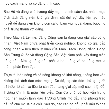
ngộ cách mạng và có đảng tính cao.
Bác Hồ và đảng chủ trương đẩy mạnh chính sách đó, nhằm mục
đích tách đảng viên khỏi gia đình; cắt đứt sợi dây liên lạc máu
huyết để đảng viên không còn cái gì bám víu ngoài đảng, buộc họ
phải trung thành với đảng.
Theo Mác và Lénine, đảng Cộng sản là đảng của giai cấp công
nhân. Việt Nam chưa phát triển công nghiệp, không có giai cấp
công nhân – nên theo lý luận của Mao Trạch Đông, đảng Cộng
Sản Trung Quốc và đảng Cộng Sản Việt Nam phải xây dựng trên
nông dân. Nhưng nông dân phải là bần nông và cố nông mới là
thành phần lãnh đạo.
Thực tế, bần nông và cố nông không có khả năng, không học vấn
không thể lãnh đạo cách mạng. Do đó, họ cần đến những người
trí thức, tư sản và tiểu tư sản đầu hàng giai cấp một cách triệt để.
Trường Chinh là mẫu tiêu biểu. Con địa chủ, có học vấn trung
học, nên muốn lãnh đạo Trường Chinh mở đầu cho phong trào
đấu tố cha mẹ là địa chủ. Sau đó, các cán bộ đều phải đấu tố cha