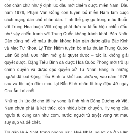
còn chần chừ như ý định lúc đầu mới chiếm được miền Nam. Đầu
năm 1976, Phạm Văn Đồng còn tuyên bố miền Nam làm cuộc
cách mạng dân chủ nhân dân. Tình thế gay go trong mâu thuẫn
với Trung Hoa buộc Việt cộng phải đưa ra khẩu hiệu chiến đấu,
như vậy chiến tranh với Trung Quốc không tránh khỏi. Báo Nhân
Dân cũng nói về mâu thuẫn không hàn gắn được giữa Bắc Kinh
và Mạc Tư Khoa. Lý Tiên Niệm tuyên bố mâu thuẫn Trung Quốc-
Liên Sô phải 800 năm mới giải quyết được – tức là không giải
quyết được. Đặng Tiểu Bình đã được Hoa Quốc Phong mời trở lại
chính quyền và được đặc quyền xử Tứ Nhân Bang là những
người đã loại Đặng Tiểu Bình ra khỏi các chức vụ vào năm 1976,
sau vụ lộn xộn đẫm máu tại Bắc Kinh nhân lễ truy điệu 49 ngày
Chu Ân Lai chết.
Những tin tức đó cho tôi hy vọng là tình hình Đông Dương và Việt
Nam chưa phải là kết thúc, còn nhiều biến chuyển. Hy vọng của
người tù cũng cần như cơm, nước; người tù tuyệt vọng rất mau
suy sụp và dễ chết.
Tôi gặp Huệ Nhật trong phòng này. Huệ Nhật, người đã ở xà lim