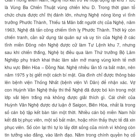
là Vùng Ba Chiến Thuật vùng chiến khu D. Trong thời gian tổ
chức chưa được chỉ thị đánh lớn, nhưng Nghệ nóng lòng vì tỉnh
trưởng Phước Thành, Thiếu tá Mân bắt người chị của Nghệ, năm
1963, Nghệ đã tấn công chiếm tỉnh lỵ Phước Thành. Thời kỳ còn
chiến tranh, cần sử dụng tài quân sự và uy tín của Nghệ ở các
tỉnh miền Đông nên Nghệ được cử làm Tư Lệnh khu 7, nhưng
sau khi chiến thắng, Nghệ bị điều qua làm Thứ trưởng Bộ Lâm
Nghiệp phụ trách khai thác lâm sản mở mang vùng kinh tế mới
khu vực Biên Hòa – Đồng Nai. Nghệ nhiều lần tỏ ra bất mãn, nên
năm 1975 y bị giết một cách bí mật. Gia đình chỉ được thông báo
lên bệnh viện Thống Nhất (bệnh viện Vì Dân) để nhận xác. Vợ
con Huỳnh Văn Nghệ thấy thi thể Nghệ đã được bó kín trong một
lớp vải liệm trắng mà không được giải thích gì. Cái chết của
Huỳnh Văn Nghệ được dư luận ở Saigon, Biên Hòa, nhất là trong
số cán bộ tập kết bàn tán một thời. Nhiều cán bộ miền Nam hồi
kết đã bị phục viên, một số bất mãn, hoặc nhìn thấy thực tế đã xin
phục viên. Số còn lại thì tự lo lấy đời sống của mình vì không còn
tin tưởng vào đảng, vào lãnh đạo. Nằm trong chính quyền họ cố