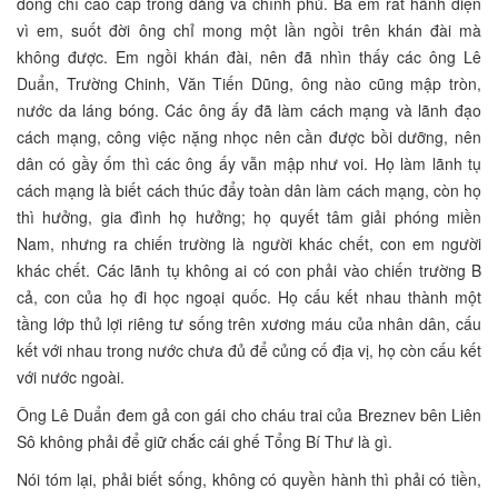
đồng chí cao cấp trong đảng và chính phủ. Ba em rất hãnh diện
vì em, suốt đời ông chỉ mong một lần ngồi trên khán đài mà
không được. Em ngồi khán đài, nên đã nhìn thấy các ông Lê
Duẩn, Trường Chinh, Văn Tiến Dũng, ông nào cũng mập tròn,
nước da láng bóng. Các ông ấy đã làm cách mạng và lãnh đạo
cách mạng, công việc nặng nhọc nên cần được bồi dưỡng, nên
dân có gầy ốm thì các ông ấy vẫn mập như voi. Họ làm lãnh tụ
cách mạng là biết cách thúc đẩy toàn dân làm cách mạng, còn họ
thì hưởng, gia đình họ hưởng; họ quyết tâm giải phóng miền
Nam, nhưng ra chiến trường là người khác chết, con em người
khác chết. Các lãnh tụ không ai có con phải vào chiến trường B
cả, con của họ đi học ngoại quốc. Họ cấu kết nhau thành một
tầng lớp thủ lợi riêng tư sống trên xương máu của nhân dân, cấu
kết với nhau trong nước chưa đủ để củng cố địa vị, họ còn cấu kết
với nước ngoài.
Ông Lê Duẩn đem gả con gái cho cháu trai của Breznev bên Liên
Sô không phải để giữ chắc cái ghế Tổng Bí Thư là gì.
Nói tóm lại, phải biết sống, không có quyền hành thì phải có tiền,