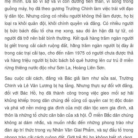
mẹ mình. Đa số vì sợ và vì con đường tiến thân, vì sống trong
guồng máy, họ đã theo gương Trường Chinh làm việc trái với đạo
lý dân tộc. Nhưng cũng có nhiều người không thể làm được, họ bị
loại ra khỏi quân đội, khỏi chính quyền và đảng. Có nhiều người
bị bức bách đấu tố cha mẹ xong, sau đó ân hận đã tự tử, có
người đã trở nên bất bình thường. Kết quả hàng trăm ngàn người
bị giết trong cải cách ruộng đất, hằng trăm ngàn người bị đày ải
trong các trại cải tạo, cho đến năm 1975 có người chưa được thả
và hàng triệu người bị bức bách bỏ quê hương lên cư trú ở miền
rừng thiêng nước độc như Sơn La, Hoàng Liên Sơn.
Sau cuộc cải cách, đảng và Bác giả làm như sửa sai, Trường
Chinh và Lê Văn Lương bị hạ tầng. Nhưng thực sự đối với đảng,
đối với Bác Hồ, họ đã thành công trong việc gieo mối sợ hãi
khủng khiếp trong dân chúng để củng cố quyền cai trị độc đoán
và phá vỡ nền móng gia đình của một dân tộc xem gia đình, xã
thôn là những tổ chức căn bản của xã hội. Ở miền Bắc dân chúng
không ai dám nhắc, và muốn nhắc đến những phong trào như
đàn áp trí thức trong vụ Nhân Văn Giai Phẩm, và sự đấu tố trong
phong trào cải cách ruộng đất. Giới trẻ thì họ không biết rõ ràng,