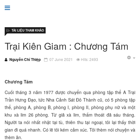
TÀI LIỆU THAM KHẢO
Trại Kiên Giam : Chương Tám
Nguyễn Chí Thiệp
07 June 2021
Hits: 2493
Chương Tám
Cuối tháng 3 năm 1977 được chuyển qua phòng tập thể A Trại
Trần Hưng Đạo, tức Nha Cảnh Sát Đô Thành cũ, có 5 phòng tập
thể, phòng A, phòng B, phòng I, phòng II, phòng phụ nữ và một
khu xà lim 26 phòng. Từ giã xà lim, thấm thoát đã sáu tháng.
Người ta nói nhất nhật tại tù, thiên thu tại ngoại, tôi lại thấy thời
gian đi quá nhanh. Có lẽ tôi kém cảm xúc. Tôi thèm nói chuyện và
thèm ăn.