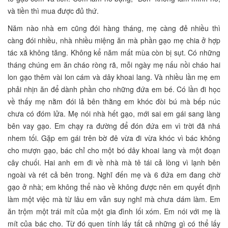
và tiền thì mua được đủ thứ.
Năm nào nhà em cũng đói hàng tháng, mẹ càng đẻ nhiều thì
càng đói nhiều, nhà nhiều miệng ăn mà phần gạo mẹ chia ở hợp
tác xã không tăng. Không kể năm mất mùa còn bị sụt. Có những
tháng chúng em ăn cháo ròng rã, mỗi ngày mẹ nấu nồi cháo hai
lon gạo thêm vài lon cám và dây khoai lang. Và nhiều lần mẹ em
phải nhịn ăn để dành phần cho những đứa em bé. Có lần đi học
về thấy mẹ nằm đói lả bên thằng em khóc đòi bú mà bếp núc
chưa có đóm lửa. Mẹ nói nhà hết gạo, mới sai em gái sang làng
bên vay gạo. Em chạy ra đường để đón đứa em vì trời đã nhá
nhem tối. Gặp em gái trên bờ đê vừa đi vừa khóc vì bác không
cho mượn gạo, bác chỉ cho một bó dây khoai lang và một đoạn
cây chuối. Hai anh em đi về nhà mà tê tái cả lòng vì lạnh bên
ngoài và rét cả bên trong. Nghĩ đến mẹ và 6 đứa em đang chờ
gạo ở nhà; em không thể nào về không được nên em quyết định
làm một việc mà từ lâu em vẫn suy nghĩ mà chưa dám làm. Em
ăn trộm một trái mít của một gia đình lối xóm. Em nói với mẹ là
mít của bác cho. Từ đó quen tính lấy tất cả những gì có thể lấy