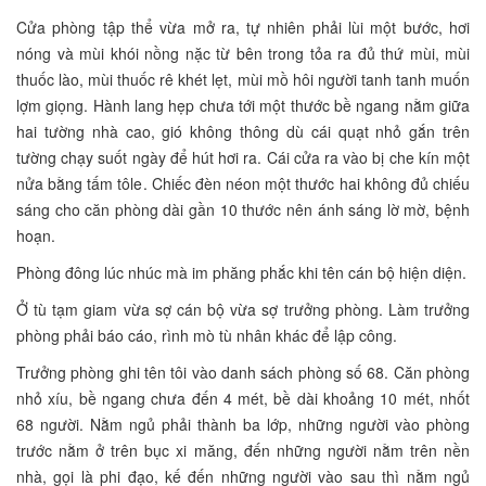
Cửa phòng tập thể vừa mở ra, tự nhiên phải lùi một bước, hơi
nóng và mùi khói nồng nặc từ bên trong tỏa ra đủ thứ mùi, mùi
thuốc lào, mùi thuốc rê khét lẹt, mùi mồ hôi người tanh tanh muốn
lợm giọng. Hành lang hẹp chưa tới một thước bề ngang nằm giữa
hai tường nhà cao, gió không thông dù cái quạt nhỏ gắn trên
tường chạy suốt ngày để hút hơi ra. Cái cửa ra vào bị che kín một
nửa bằng tấm tôle. Chiếc đèn néon một thước hai không đủ chiếu
sáng cho căn phòng dài gần 10 thước nên ánh sáng lờ mờ, bệnh
hoạn.
Phòng đông lúc nhúc mà im phăng phắc khi tên cán bộ hiện diện.
Ở tù tạm giam vừa sợ cán bộ vừa sợ trưởng phòng. Làm trưởng
phòng phải báo cáo, rình mò tù nhân khác để lập công.
Trưởng phòng ghi tên tôi vào danh sách phòng số 68. Căn phòng
nhỏ xíu, bề ngang chưa đến 4 mét, bề dài khoảng 10 mét, nhốt
68 người. Nằm ngủ phải thành ba lớp, những người vào phòng
trước nằm ở trên bục xi măng, đến những người nằm trên nền
nhà, gọi là phi đạo, kế đến những người vào sau thì nằm ngủ