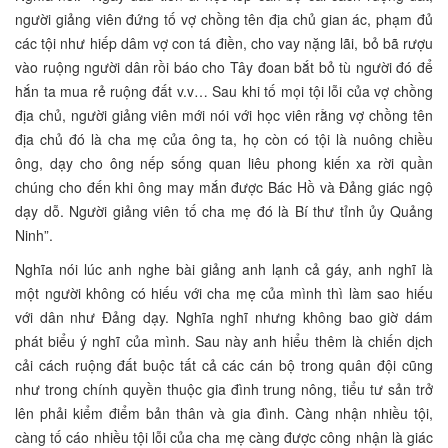
người giảng viên đứng tố vợ chồng tên địa chủ gian ác, phạm đủ
các tội như hiếp dâm vợ con tá điền, cho vay nặng lãi, bỏ bã rượu
vào ruộng người dân rồi báo cho Tây đoan bắt bỏ tù người đó để
hắn ta mua rẻ ruộng đất v.v… Sau khi tố mọi tội lỗi của vợ chồng
địa chủ, người giảng viên mới nói với học viên rằng vợ chồng tên
địa chủ đó là cha mẹ của ông ta, họ còn có tội là nuông chiều
ông, dạy cho ông nếp sống quan liêu phong kiến xa rời quần
chúng cho đến khi ông may mắn được Bác Hồ và Đảng giác ngộ
dạy dỗ. Người giảng viên tố cha mẹ đó là Bí thư tỉnh ủy Quảng
Ninh”.
Nghĩa nói lúc anh nghe bài giảng anh lạnh cả gáy, anh nghĩ là
một người không có hiếu với cha mẹ của mình thì làm sao hiếu
với dân như Đảng dạy. Nghĩa nghĩ nhưng không bao giờ dám
phát biểu ý nghĩ của mình. Sau này anh hiểu thêm là chiến dịch
cải cách ruộng đất buộc tất cả các cán bộ trong quân đội cũng
như trong chính quyền thuộc gia đình trung nông, tiểu tư sản trở
lên phải kiểm điểm bản thân và gia đình. Càng nhận nhiều tội,
càng tố cáo nhiều tội lỗi của cha mẹ càng được công nhận là giác