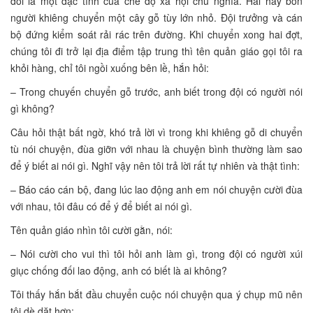
đói là một đặc tính của chế độ xã hội chủ nghĩa. Hai hay bốn
người khiêng chuyển một cây gỗ tùy lớn nhỏ. Đội trưởng và cán
bộ đứng kiểm soát rải rác trên đường. Khi chuyển xong hai đợt,
chúng tôi đi trở lại địa điểm tập trung thì tên quản giáo gọi tôi ra
khỏi hàng, chỉ tôi ngồi xuống bên lề, hắn hỏi:
– Trong chuyến chuyển gỗ trước, anh biết trong đội có người nói
gì không?
Câu hỏi thật bất ngờ, khó trả lời vì trong khi khiêng gỗ di chuyển
tù nói chuyện, đùa giỡn với nhau là chuyện bình thường làm sao
để ý biết ai nói gì. Nghĩ vậy nên tôi trả lời rất tự nhiên và thật tình:
– Báo cáo cán bộ, đang lúc lao động anh em nói chuyện cười đùa
với nhau, tôi đâu có để ý để biết ai nói gì.
Tên quản giáo nhìn tôi cười gằn, nói:
– Nói cười cho vui thì tôi hỏi anh làm gì, trong đội có người xúi
giục chống đối lao động, anh có biết là ai không?
Tôi thấy hắn bắt đầu chuyển cuộc nói chuyện qua ý chụp mũ nên
tôi dè dặt hơn: