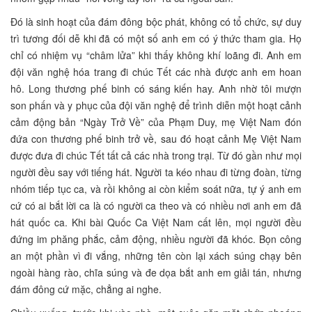
Đó là sinh hoạt của đám đông bộc phát, không có tổ chức, sự duy
trì tương đối dễ khi đã có một số anh em có ý thức tham gia. Họ
chỉ có nhiệm vụ “châm lửa” khi thấy không khí loãng đi. Anh em
đội văn nghệ hóa trang đi chúc Tết các nhà được anh em hoan
hô. Long thương phế binh có sáng kiến hay. Anh nhờ tôi mượn
son phấn và y phục của đội văn nghệ để trình diễn một hoạt cảnh
cảm động bản “Ngày Trở Về” của Phạm Duy, mẹ Việt Nam đón
đứa con thương phế binh trở về, sau đó hoạt cảnh Mẹ Việt Nam
được đưa đi chúc Tết tất cả các nhà trong trại. Từ đó gần như mọi
người đều say với tiếng hát. Người ta kéo nhau đi từng đoàn, từng
nhóm tiếp tục ca, và rồi không ai còn kiểm soát nữa, tự ý anh em
cứ có ai bắt lời ca là có người ca theo và có nhiều nơi anh em đã
hát quốc ca. Khi bài Quốc Ca Việt Nam cất lên, mọi người đều
đứng im phăng phắc, cảm động, nhiều người đã khóc. Bọn công
an một phần vì đi vắng, những tên còn lại xách súng chạy bên
ngoài hàng rào, chĩa súng và đe dọa bắt anh em giải tán, nhưng
đám đông cứ mặc, chẳng ai nghe.