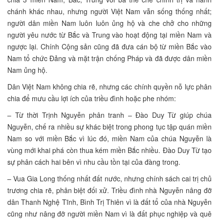
chánh khác nhau, nhưng người Việt Nam vẫn sống thống nhất;
người dân miền Nam luôn luôn ủng hộ và che chở cho những
người yêu nước từ Bắc và Trung vào hoạt động tại miền Nam và
ngược lại. Chính Cộng sản cũng đã đưa cán bộ từ miền Bắc vào
Nam tổ chức Đảng và mặt trận chống Pháp và đã được dân miền
Nam ủng hộ.
Dân Việt Nam không chia rẽ, nhưng các chính quyền nỗ lực phân
chia để mưu cầu lợi ích của triều đình hoặc phe nhóm:
– Từ thời Trịnh Nguyễn phân tranh – Đào Duy Từ giúp chúa
Nguyễn, chế ra nhiều sự khác biệt trong phong tục tập quán miền
Nam so với miền Bắc vì lúc đó, miền Nam của chúa Nguyễn là
vùng mới khai phá còn thua kém miền Bắc nhiều. Đào Duy Từ tạo
sự phân cách hai bên vì nhu cầu tồn tại của đàng trong.
– Vua Gia Long thống nhất đất nước, nhưng chính sách cai trị chủ
trương chia rẽ, phân biệt đối xử. Triều đình nhà Nguyễn nâng đỡ
dân Thanh Nghệ Tĩnh, Bình Trị Thiên vì là đất tổ của nhà Nguyễn
cũng như nâng đỡ người miền Nam vì là đất phục nghiệp và quê