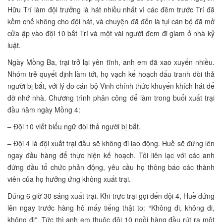
Hữu Trí làm đội trưởng là hát nhiều nhất vì các đêm trước Trí đã
kềm chế không cho đội hát, và chuyện đã đến là tụi cán bộ đã mở
cửa ập vào đội 10 bắt Trí và một vài người đem đi giam ở nhà kỷ
luật.
Ngày Mồng Ba, trại trở lại yên tĩnh, anh em đã xao xuyến nhiều.
Nhóm trẻ quyết định làm tới, họ vạch kế hoạch đấu tranh đòi thả
người bị bắt, với lý do cán bộ Vinh chính thức khuyến khích hát để
đỡ nhớ nhà. Chương trình phân công để làm trong buổi xuất trại
đầu năm ngày Mồng 4:
– Đội 10 viết biểu ngữ đòi thả người bị bắt.
– Đội 4 là đội xuất trại đầu sẽ không đi lao động. Huề sẽ đứng lên
ngay đầu hàng để thực hiện kế hoạch. Tôi liên lạc với các anh
đứng đầu tổ chức phản động, yêu cầu họ thông báo các thành
viên của họ hưởng ứng không xuất trại.
Đúng 6 giờ 30 sáng xuất trại. Khi trực trại gọi đến đội 4, Huề đứng
lên ngay trước hàng hô mấy tiếng thật to: “Không đi, không đi,
không đi”. Tức thì anh em thuộc đội 10 ngồi hàng đầu rút ra một