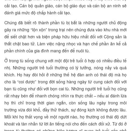
cải tạo. Cán bộ quản giáo, cán bộ giáo dục và cán bộ an ninh sẽ
đánh giá mức độ chấp hành cải tạo.
Chúng đã biết rõ thành phần tù bị bắt là những người chủ động
gây ra những “lộn xộn” trong trại nên chúng đưa vào khu nhà mới
để siết chặt hơn và biện pháp hữu hiệu nhất đối với Cộng sản là
thắt chặt bao tử. Làm việc nặng nhọc và hạn chế phần ăn kể cả
phần chính của gia đình mang đến để nuôi tù.
Ở trong tù sống chung với một đội trẻ tuổi ô hợp có nhiều điều tế
nhị. Những người trẻ tuổi thường có lý tưởng, nóng nảy và quá
khích. Họ hay đòi hỏi ở những thế hệ đàn anh có thái độ mà họ
cho là “coi được” trong đời sống hàng ngày từ cung cách đối với
bạn tù cũng như đối với bọn cai tù. Những người trẻ tuổi họ cũng
rất nhạy bén để nhanh chóng nhìn ra thực chất – nếu ai đánh lừa
họ thì chỉ trong thời gian ngắn, còn sống lâu ngày trong môi
trường vừa đói khổ, đầy thử thách, sự đóng kịch không được lâu.
Mỗi khi họ thất vọng về một người nào, họ thường có thái độ dứt
khoát và tàn nhẫn từ lời ăn tiếng nói cho đến cách đối xử. Từ đó ở
trong tù thường có những hiện tượng sĩ quan trẻ tuổi cấp nhỏ