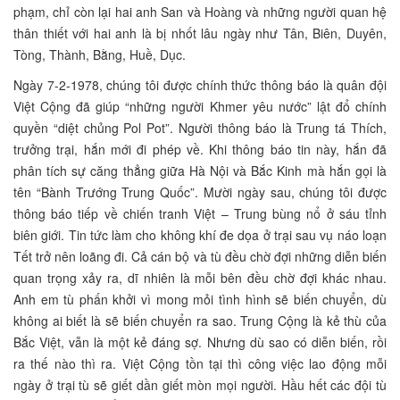
phạm, chỉ còn lại hai anh San và Hoàng và những người quan hệ
thân thiết với hai anh là bị nhốt lâu ngày như Tân, Biên, Duyên,
Tòng, Thành, Bằng, Huề, Dục.
Ngày 7-2-1978, chúng tôi được chính thức thông báo là quân đội
Việt Cộng đã giúp “những người Khmer yêu nước” lật đổ chính
quyền “diệt chủng Pol Pot”. Người thông báo là Trung tá Thích,
trưởng trại, hắn mới đi phép về. Khi thông báo tin này, hắn đã
phân tích sự căng thẳng giữa Hà Nội và Bắc Kinh mà hắn gọi là
tên “Bành Trướng Trung Quốc”. Mười ngày sau, chúng tôi được
thông báo tiếp về chiến tranh Việt – Trung bùng nổ ở sáu tỉnh
biên giới. Tin tức làm cho không khí đe dọa ở trại sau vụ náo loạn
Tết trở nên loãng đi. Cả cán bộ và tù đều chờ đợi những diễn biến
quan trọng xảy ra, dĩ nhiên là mỗi bên đều chờ đợi khác nhau.
Anh em tù phấn khởi vì mong mỏi tình hình sẽ biến chuyển, dù
không ai biết là sẽ biến chuyển ra sao. Trung Cộng là kẻ thù của
Bắc Việt, vẫn là một kẻ đáng sợ. Nhưng dù sao có diễn biến, rồi
ra thế nào thì ra. Việt Cộng tồn tại thì công việc lao động mỗi
ngày ở trại tù sẽ giết dần giết mòn mọi người. Hầu hết các đội tù