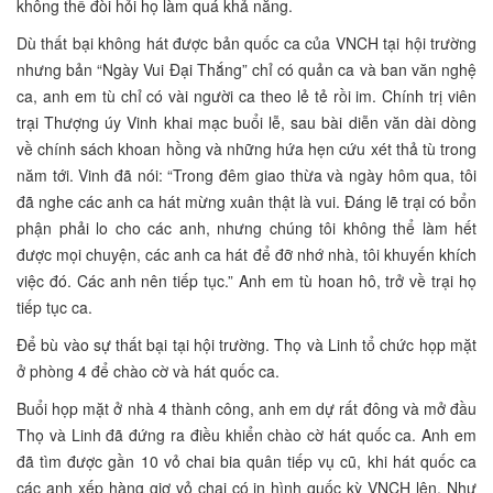
không thể đòi hỏi họ làm quá khả năng.
Dù thất bại không hát được bản quốc ca của VNCH tại hội trường
nhưng bản “Ngày Vui Đại Thắng” chỉ có quản ca và ban văn nghệ
ca, anh em tù chỉ có vài người ca theo lẻ tẻ rồi im. Chính trị viên
trại Thượng úy Vinh khai mạc buổi lễ, sau bài diễn văn dài dòng
về chính sách khoan hồng và những hứa hẹn cứu xét thả tù trong
năm tới. Vinh đã nói: “Trong đêm giao thừa và ngày hôm qua, tôi
đã nghe các anh ca hát mừng xuân thật là vui. Đáng lẽ trại có bổn
phận phải lo cho các anh, nhưng chúng tôi không thể làm hết
được mọi chuyện, các anh ca hát để đỡ nhớ nhà, tôi khuyến khích
việc đó. Các anh nên tiếp tục.” Anh em tù hoan hô, trở về trại họ
tiếp tục ca.
Để bù vào sự thất bại tại hội trường. Thọ và Linh tổ chức họp mặt
ở phòng 4 để chào cờ và hát quốc ca.
Buổi họp mặt ở nhà 4 thành công, anh em dự rất đông và mở đầu
Thọ và Linh đã đứng ra điều khiển chào cờ hát quốc ca. Anh em
đã tìm được gần 10 vỏ chai bia quân tiếp vụ cũ, khi hát quốc ca
các anh xếp hàng giơ vỏ chai có in hình quốc kỳ VNCH lên. Như