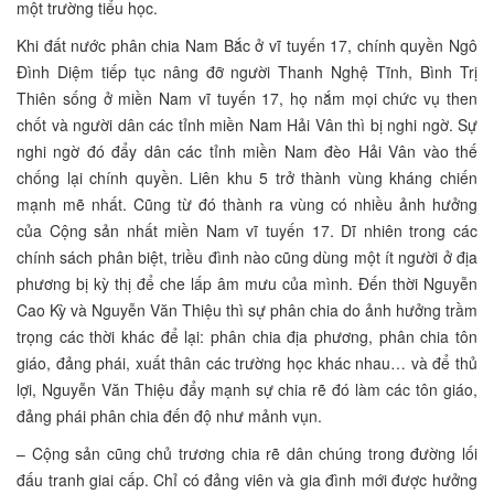
một trường tiểu học.
Khi đất nước phân chia Nam Bắc ở vĩ tuyến 17, chính quyền Ngô
Đình Diệm tiếp tục nâng đỡ người Thanh Nghệ Tĩnh, Bình Trị
Thiên sống ở miền Nam vĩ tuyến 17, họ nắm mọi chức vụ then
chốt và người dân các tỉnh miền Nam Hải Vân thì bị nghi ngờ. Sự
nghi ngờ đó đẩy dân các tỉnh miền Nam đèo Hải Vân vào thế
chống lại chính quyền. Liên khu 5 trở thành vùng kháng chiến
mạnh mẽ nhất. Cũng từ đó thành ra vùng có nhiều ảnh hưởng
của Cộng sản nhất miền Nam vĩ tuyến 17. Dĩ nhiên trong các
chính sách phân biệt, triều đình nào cũng dùng một ít người ở địa
phương bị kỳ thị để che lấp âm mưu của mình. Đến thời Nguyễn
Cao Kỳ và Nguyễn Văn Thiệu thì sự phân chia do ảnh hưởng trầm
trọng các thời khác để lại: phân chia địa phương, phân chia tôn
giáo, đảng phái, xuất thân các trường học khác nhau… và để thủ
lợi, Nguyễn Văn Thiệu đẩy mạnh sự chia rẽ đó làm các tôn giáo,
đảng phái phân chia đến độ như mảnh vụn.
– Cộng sản cũng chủ trương chia rẽ dân chúng trong đường lối
đấu tranh giai cấp. Chỉ có đảng viên và gia đình mới được hưởng