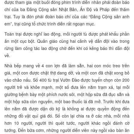
được tham gia một buổi đóng phim trình diễn nhân phái đoàn báo
chí của ba Đảng Cộng sản Nhật Bản, Ấn Độ và Pháp đến thăm
trại. Tuy là đón phái đoàn báo chí của các “Đảng Cộng sản anh
em”, trại cũng tổ chức trình diễn rất ngoạn mục.
Toàn trại được nghỉ lao động, mỗi người tù được phát khẩu phần
ăn một cục bột. Quản giáo cùng hai cảnh vệ dẫn đội vào trong
rừng làm công tác lao động chờ đến khi có kẻng báo thì dẫn đội
về.
Nhà bếp mang về 4 con lợn đã làm sẵn, hai con móc treo trên
giá, một con được chặt thịt dang dở, và một con đã chặt xong bỏ
vào chảo nấu. Số 400 tù trại Vườn Đào được tuyển chọn còn 200
người trẻ và khỏe mạnh, một số đưa lên nằm trạm xá, tại mỗi
giường bệnh bày một phích nước sôi, một hộp sữa đã đục sẵn và
một hộp sữa còn nguyên, một bao thuốc lá đã mở. Trước khi đưa
lên nằm đã được dặn dò kỹ là không ai được quyền động đến
những đồ vật quí giá đó. Số còn lại chia ra ở các nhà, mỗi nhà
hơn 10 người, người thì quét tước, người khác ngồi đánh cờ
tướng. Đến bữa cơm, những người diễn viên này ngồi vào bàn ăn