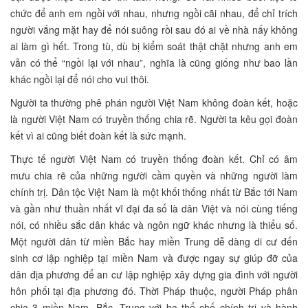
chức để anh em ngồi với nhau, nhưng ngồi cãi nhau, để chỉ trích
người vắng mặt hay để nói suông rồi sau đó ai về nhà nấy không
ai làm gì hết. Trong tù, dù bị kiểm soát thật chặt nhưng anh em
vẫn có thể “ngồi lại với nhau”, nghĩa là cũng giống như bao lần
khác ngồi lại để nói cho vui thôi.
Người ta thường phê phán người Việt Nam không đoàn kết, hoặc
là người Việt Nam có truyền thống chia rẽ. Người ta kêu gọi đoàn
kết vì ai cũng biết đoàn kết là sức mạnh.
Thực tế người Việt Nam có truyền thống đoàn kết. Chỉ có âm
mưu chia rẽ của những người cầm quyền và những người làm
chính trị. Dân tộc Việt Nam là một khối thống nhất từ Bắc tới Nam
và gần như thuần nhất vĩ đại đa số là dân Việt và nói cùng tiếng
nói, có nhiều sắc dân khác và ngôn ngữ khác nhưng là thiểu số.
Một người dân từ miền Bắc hay miền Trung dễ dàng di cư đến
sinh cơ lập nghiệp tại miền Nam và được ngay sự giúp đỡ của
dân địa phương để an cư lập nghiệp xây dựng gia đình với người
hôn phối tại địa phương đó. Thời Pháp thuộc, người Pháp phân
chia 3 miền Nam, Bắc, Trung với ba thể chế chính trị và hành