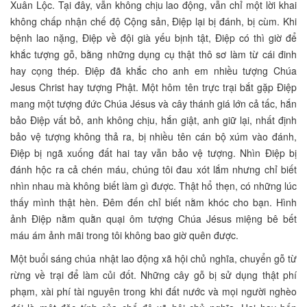
Xuân Lộc. Tại đây, vẫn không chịu lao động, vẫn chỉ một lời khai
không chấp nhận chế độ Cộng sản, Điệp lại bị đánh, bị cùm. Khi
bệnh lao nặng, Điệp về đội già yếu bịnh tật, Điệp có thì giờ để
khắc tượng gỗ, bằng những dụng cụ thật thô sơ làm từ cái đinh
hay cọng thép. Điệp đã khắc cho anh em nhiều tượng Chúa
Jesus Christ hay tượng Phật. Một hôm tên trực trại bắt gặp Điệp
mang một tượng đức Chúa Jésus và cây thánh giá lớn cả tấc, hắn
bảo Điệp vất bỏ, anh không chịu, hắn giật, anh giữ lại, nhất định
bảo vệ tượng không thả ra, bị nhiều tên cán bộ xúm vào đánh,
Điệp bị ngã xuống đất hai tay vẫn bảo vệ tượng. Nhìn Điệp bị
đánh hộc ra cả chén máu, chúng tôi đau xót lắm nhưng chỉ biết
nhìn nhau mà không biết làm gì được. Thật hổ thẹn, có những lúc
thấy mình thật hèn. Đêm đến chỉ biết nằm khóc cho bạn. Hình
ảnh Điệp nằm quằn quại ôm tượng Chúa Jésus miệng bê bết
máu ám ảnh mãi trong tôi không bao giờ quên được.
Một buổi sáng chúa nhật lao động xã hội chủ nghĩa, chuyển gỗ từ
rừng về trại để làm củi đốt. Những cây gỗ bị sử dụng thật phí
phạm, xài phí tài nguyên trong khi đất nước và mọi người nghèo