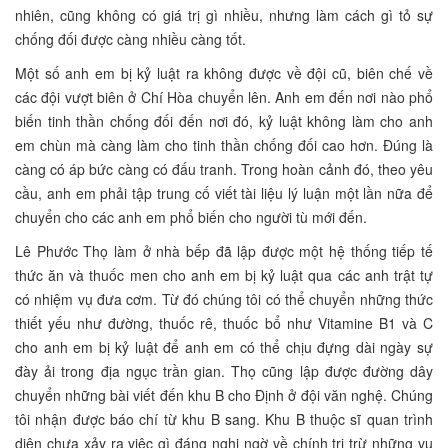
nhiên, cũng không có giá trị gì nhiều, nhưng làm cách gì tỏ sự
chống đối được càng nhiều càng tốt.
Một số anh em bị kỷ luật ra không được về đội cũ, biên chế về
các đội vượt biên ở Chí Hòa chuyển lên. Anh em đến nơi nào phổ
biến tinh thần chống đối đến nơi đó, kỷ luật không làm cho anh
em chùn mà càng làm cho tinh thần chống đối cao hơn. Đúng là
càng có áp bức càng có đấu tranh. Trong hoàn cảnh đó, theo yêu
cầu, anh em phải tập trung cố viết tài liệu lý luận một lần nữa để
chuyển cho các anh em phổ biến cho người tù mới đến.
Lê Phước Thọ làm ở nhà bếp đã lập được một hệ thống tiếp tế
thức ăn và thuốc men cho anh em bị kỷ luật qua các anh trật tự
có nhiệm vụ đưa cơm. Từ đó chúng tôi có thể chuyển những thức
thiết yếu như đường, thuốc rê, thuốc bổ như Vitamine B1 và C
cho anh em bị kỷ luật để anh em có thể chịu đựng dài ngày sự
đày ải trong địa ngục trần gian. Thọ cũng lập được đường dây
chuyển những bài viết đến khu B cho Định ở đội văn nghệ. Chúng
tôi nhận được báo chí từ khu B sang. Khu B thuộc sĩ quan trình
diện chưa xảy ra việc gì đáng nghi ngờ về chính trị trừ những vụ