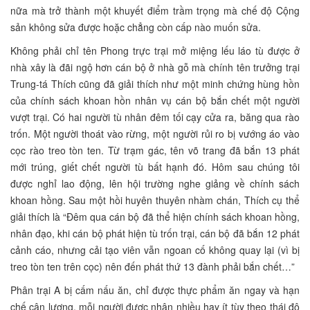
nữa mà trở thành một khuyết điểm trầm trọng mà chế độ Cộng
sản không sửa được hoặc chẳng còn cấp nào muốn sửa.
Không phải chỉ tên Phong trực trại mở miệng lếu láo tù được ở
nhà xây là đãi ngộ hơn cán bộ ở nhà gỗ mà chính tên trưởng trại
Trung-tá Thích cũng đã giải thích như một minh chứng hùng hồn
của chính sách khoan hồn nhân vụ cán bộ bắn chết một người
vượt trại. Có hai người tù nhân đêm tối cạy cửa ra, băng qua rào
trốn. Một người thoát vào rừng, một người rủi ro bị vướng áo vào
cọc rào treo tòn ten. Từ trạm gác, tên võ trang đã bắn 13 phát
mới trúng, giết chết người tù bất hạnh đó. Hôm sau chúng tôi
được nghỉ lao động, lên hội trường nghe giảng về chính sách
khoan hồng. Sau một hồi huyên thuyên nhàm chán, Thích cụ thể
giải thích là “Đêm qua cán bộ đã thể hiện chính sách khoan hồng,
nhân đạo, khi cán bộ phát hiện tù trốn trại, cán bộ đã bắn 12 phát
cảnh cáo, nhưng cải tạo viên vẫn ngoan cố không quay lại (vì bị
treo tòn ten trên cọc) nên đến phát thứ 13 đành phải bắn chết…”
Phân trại A bị cấm nấu ăn, chỉ được thực phẩm ăn ngay và hạn
chế cân lượng, mỗi người được nhận nhiều hay ít tùy theo thái độ