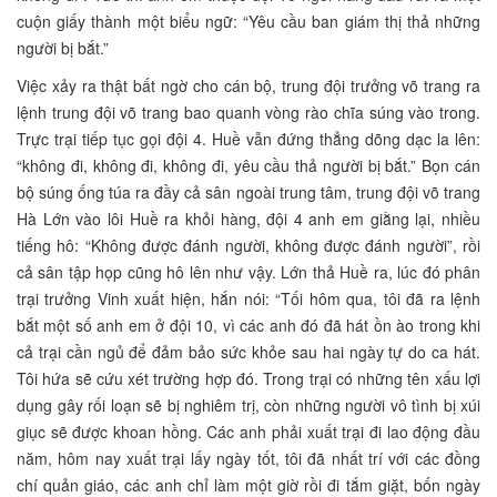
cuộn giấy thành một biểu ngữ: “Yêu cầu ban giám thị thả những
người bị bắt.”
Việc xảy ra thật bất ngờ cho cán bộ, trung đội trưởng võ trang ra
lệnh trung đội võ trang bao quanh vòng rào chĩa súng vào trong.
Trực trại tiếp tục gọi đội 4. Huề vẫn đứng thẳng dõng dạc la lên:
“không đi, không đi, không đi, yêu cầu thả người bị bắt.” Bọn cán
bộ súng ống túa ra đầy cả sân ngoài trung tâm, trung đội võ trang
Hà Lớn vào lôi Huề ra khỏi hàng, đội 4 anh em giằng lại, nhiều
tiếng hô: “Không được đánh người, không được đánh người”, rồi
cả sân tập họp cũng hô lên như vậy. Lớn thả Huề ra, lúc đó phân
trại trưởng Vinh xuất hiện, hắn nói: “Tối hôm qua, tôi đã ra lệnh
bắt một số anh em ở đội 10, vì các anh đó đã hát ồn ào trong khi
cả trại cần ngủ để đảm bảo sức khỏe sau hai ngày tự do ca hát.
Tôi hứa sẽ cứu xét trường hợp đó. Trong trại có những tên xấu lợi
dụng gây rối loạn sẽ bị nghiêm trị, còn những người vô tình bị xúi
giục sẽ được khoan hồng. Các anh phải xuất trại đi lao động đầu
năm, hôm nay xuất trại lấy ngày tốt, tôi đã nhất trí với các đồng
chí quản giáo, các anh chỉ làm một giờ rồi đi tắm giặt, bốn ngày