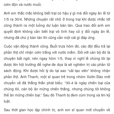
cơm độn và nước muối.
Anh em thắc mắc không biết trại có hậu ý gì mà đổi ngày ăn lễ từ
1/5 ra 30/4. Những chuyện rất nhỏ ở trong trại khi được nhắc tới
cũng thành ra một luồng dư luận bàn tán. Qua trao đổi anh em
quyết định không cần biết trại vô tình hay cố ý đổi ngày ăn lễ,
nhưng đã chú ý bàn tán thì cũng cần một cái gì đáp ứng.
Cuộc vận động thành công. Buổi trưa hôm đó, các đội đều trả lại
phần thịt chỉ nhận cơm trắng với nước mắm. Đối với cán bộ đó là
chuyện bất ngờ, nên ngay hôm 1/5, thay vì nghỉ lễ chúng tôi lại
được lên hội trường để nghe đe dọa là sẽ nghiêm trị các phần tử
sách động. Khi được hỏi lý do tại sao “cải tạo viên” không nhận
phần thịt. Anh Thanh, một sĩ quan trẻ trong nhóm Vườn Đào mới
chuyển về đã thẳng thắn phát biểu: “30-4 là ngày chiến bại của
chúng tôi, cán bộ ăn mừng chiến thắng, nhưng chúng tôi không
thể ăn mừng chiến bại.” Sau đó Thanh bị đem cùm trong xà lim kỷ
luật.
Sau thời gian học tập chính trị, anh em sĩ quan mới chuyển về