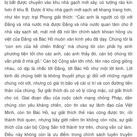
bị bắt được chuyển vào khu nhà gạch mới xây, có tường rào kín
hơn ở khu B. Được ở khu nhà gạch mới sạch sẽ khang trang hơn,
như tên trực trại Phong giải thích: “Các anh là người có tội với
Đảng và nhà nước mà được Đảng và nhà nước quan tâm cho ở
nhà xây sạch sẽ, mát mẻ đã nói lên chính sách khoan hồng ưu
việt của Đảng và Bác Hồ muôn vàn kính yêu đã dạy. Chúng tôi là
“con em của kẻ chiến thắng” mà chúng tôi còn phải hy sinh
phương tiện tốt cho các anh, các anh thấy đó, cán bộ chúng tôi
vẫn phải ở nhà gỗ.” Cán bộ Cộng sản lớn nhỏ, tên nào cũng giống
nhau, có dịp là nhắc tới Đảng, tới Bác Hồ như một lời kinh. Lời
kinh đó chúng biết là không thuyết phục gì đối với những người
chúng nói với, nhưng có giá trị bảo vệ cái vị trí và con đường tiến
thân của chúng. Sự giải thích dù có vô lý cũng mặc, cứ giải thích
cho có. Giai đoạn đầu của cuộc cách mạng chống Pháp, dân
chúng còn yêu kháng chiến, còn tin vào sự lãnh đạo của Việt
Minh, còn tin Bác Hồ, sự giải thích thế nào cũng được tin; rồi
thành thói quen, nhưng bây giời niềm tin không còn nữa, sự giải
thích của cán bộ Cộng Sản trở thành trơ trẽn, chúng vẫn cứ làm.
Điều này không còn là ưu điểm trong chính sách tuyên truyền