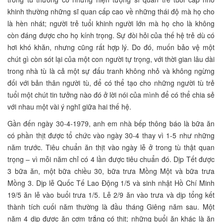
khinh thường những sĩ quan cấp cao về những thái độ mà họ cho
là hèn nhát; người trẻ tuổi khinh người lớn mà họ cho là không
còn đáng được cho họ kính trọng. Sự đòi hỏi của thế hệ trẻ dù có
hơi khó khăn, nhưng cũng rất hợp lý. Do đó, muốn bảo vệ một
chút gì còn sót lại của một con người tự trọng, với thời gian lâu dài
trong nhà tù là cả một sự đấu tranh không nhỏ và không ngừng
đối với bản thân người tù, để có thể tạo cho những người tù trẻ
tuổi một chút tin tưởng nào đó ở lời nói của mình để có thể chia sẻ
với nhau một vài ý nghĩ giữa hai thế hệ.
Gần đến ngày 30-4-1979, anh em nhà bếp thông báo là bữa ăn
có phần thịt được tổ chức vào ngày 30-4 thay vì 1-5 như những
năm trước. Tiêu chuẩn ăn thịt vào ngày lễ ở trong tù thật quan
trọng – vì mỗi năm chỉ có 4 lần được tiêu chuẩn đó. Dịp Tết được
3 bữa ăn, một bữa chiều 30, bữa trưa Mồng Một và bữa trưa
Mồng 3. Dịp lễ Quốc Tế Lao Động 1/5 và sinh nhật Hồ Chí Minh
19/5 ăn lễ vào buổi trưa 1/5. Lễ 2/9 ăn vào trưa và dịp tổng kết
thành tích cuối năm thường là đầu tháng Giêng năm sau. Một
năm 4 dịp được ăn cơm trắng có thịt; những buổi ăn khác là ăn