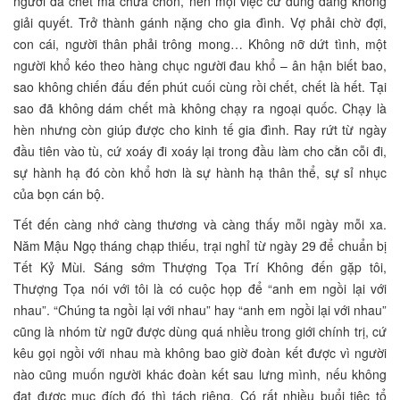
người đã chết mà chưa chôn, nên mọi việc cứ dùng dằng không
giải quyết. Trở thành gánh nặng cho gia đình. Vợ phải chờ đợi,
con cái, người thân phải trông mong… Không nỡ dứt tình, một
người khổ kéo theo hàng chục người đau khổ – ân hận biết bao,
sao không chiến đấu đến phút cuối cùng rồi chết, chết là hết. Tại
sao đã không dám chết mà không chạy ra ngoại quốc. Chạy là
hèn nhưng còn giúp được cho kinh tế gia đình. Ray rứt từ ngày
đầu tiên vào tù, cứ xoáy đi xoáy lại trong đầu làm cho cằn cỗi đi,
sự hành hạ đó còn khổ hơn là sự hành hạ thân thể, sự sỉ nhục
của bọn cán bộ.
Tết đến càng nhớ càng thương và càng thấy mỗi ngày mỗi xa.
Năm Mậu Ngọ tháng chạp thiếu, trại nghỉ từ ngày 29 để chuẩn bị
Tết Kỷ Mùi. Sáng sớm Thượng Tọa Trí Không đến gặp tôi,
Thượng Tọa nói với tôi là có cuộc họp để “anh em ngồi lại với
nhau”. “Chúng ta ngồi lại với nhau” hay “anh em ngồi lại với nhau”
cũng là nhóm từ ngữ được dùng quá nhiều trong giới chính trị, cứ
kêu gọi ngồi với nhau mà không bao giờ đoàn kết được vì người
nào cũng muốn người khác đoàn kết sau lưng mình, nếu không
đạt được mục đích đó thì tách riêng. Có rất nhiều buổi tiệc tổ