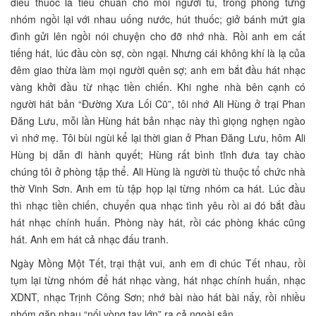
điếu thuốc lá tiêu chuẩn cho mỗi người tù, trong phòng từng
nhóm ngồi lại với nhau uống nước, hút thuốc; giở bánh mứt gia
đình gửi lên ngồi nói chuyện cho đỡ nhớ nhà. Rồi anh em cất
tiếng hát, lúc đầu còn sợ, còn ngại. Nhưng cái không khí là lạ của
đêm giao thừa làm mọi người quên sợ; anh em bắt đầu hát nhạc
vàng khởi đầu từ nhạc tiền chiến. Khi nghe nhà bên cạnh có
người hát bản “Đường Xưa Lối Cũ”, tôi nhớ Ali Hùng ở trại Phan
Đăng Lưu, mỗi lần Hùng hát bản nhạc này thì giọng nghẹn ngào
vì nhớ mẹ. Tôi bùi ngùi kể lại thời gian ở Phan Đăng Lưu, hôm Ali
Hùng bị dẫn đi hành quyết; Hùng rất bình tĩnh đưa tay chào
chúng tôi ở phòng tập thể. Ali Hùng là người tù thuộc tổ chức nhà
thờ Vinh Sơn. Anh em tù tập họp lại từng nhóm ca hát. Lúc đầu
thì nhạc tiền chiến, chuyển qua nhạc tình yêu rồi ai đó bắt đầu
hát nhạc chính huấn. Phòng này hát, rồi các phòng khác cũng
hát. Anh em hát cả nhạc đấu tranh.
Ngày Mồng Một Tết, trại thật vui, anh em đi chúc Tết nhau, rồi
tụm lại từng nhóm để hát nhạc vàng, hát nhạc chính huấn, nhạc
XDNT, nhạc Trịnh Công Sơn; nhớ bài nào hát bài nấy, rồi nhiều
nhóm gặp nhau “nối vòng tay lớn” ra cả ngoài sân.