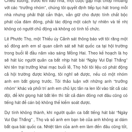
Chiều xuống, trước khi vào nhà, một cuộc gặp mặt chớp nhoáng
với các “trưởng nhóm”, chúng tôi quyết định tiếp tục hát trong mỗi
nhà nhưng phải thật cẩn thận, vẫn giữ cho được tính chất bộc
phát của đám đông, phải tác động một cách tự nhiên và tế nhị
không có người chủ động và không có tính tổ chức.
Lê Phước Thọ, một Thiếu úy Cảnh sát thông báo với tôi rằng một
số đông anh em sĩ quan cảnh sát sẽ hát quốc ca tại hội trường
trong buổi lễ đầu năm vào sáng Mồng Hai. Theo kế hoạch là họ
sẽ hát lúc người quản ca bắt nhịp hát bài “Ngày Vui Đại Thắng”
khi tên trại trưởng khai mạc buổi lễ, Thọ hỏi tôi liệu có phát động
cả hội trường được không, tôi nghĩ sẽ được, nếu có một nhóm
anh em bắt giọng trước. Tôi thảo luận với những anh “trưởng
nhóm” khác và phối trí anh em chủ lực tản ra len lỏi vào tất cả các
đội, để khi giọng hát bắt lên thì tất cả đám đông nơi đâu cũng có
tiếng hát để cán bộ không thể kiểm soát được.
Dự tính không thành, khi người quản ca bắt tiếng hát bài “Ngày
Vui Đại Thắng” , Thọ và số anh em bạn bè của anh không ai dám
bắt qua bài quốc ca. Nhiệt tâm của anh em làm đến đâu cũng tốt,