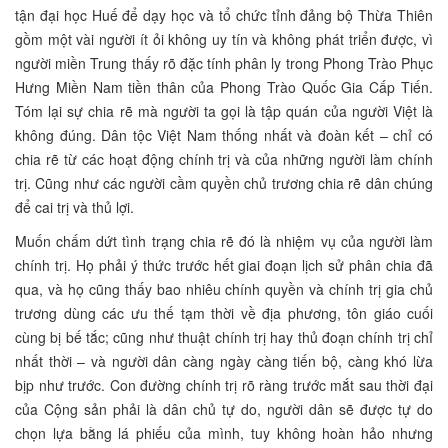
tận đại học Huế để dạy học và tổ chức tỉnh đảng bộ Thừa Thiên
gồm một vài người ít ỏi không uy tín và không phát triển được, vì
người miền Trung thấy rõ đặc tính phân ly trong Phong Trào Phục
Hưng Miền Nam tiền thân của Phong Trào Quốc Gia Cấp Tiến.
Tóm lại sự chia rẽ mà người ta gọi là tập quán của người Việt là
không đúng. Dân tộc Việt Nam thống nhất và đoàn kết – chỉ có
chia rẽ từ các hoạt động chính trị và của những người làm chính
trị. Cũng như các người cầm quyền chủ trương chia rẽ dân chúng
để cai trị và thủ lợi.
Muốn chấm dứt tình trạng chia rẽ đó là nhiệm vụ của người làm
chính trị. Họ phải ý thức trước hết giai đoạn lịch sử phân chia đã
qua, và họ cũng thấy bao nhiêu chính quyền và chính trị gia chủ
trương dùng các ưu thế tạm thời về địa phương, tôn giáo cuối
cùng bị bế tắc; cũng như thuật chính trị hay thủ đoạn chính trị chỉ
nhất thời – và người dân càng ngày càng tiến bộ, càng khó lừa
bịp như trước. Con đường chính trị rõ ràng trước mắt sau thời đại
của Cộng sản phải là dân chủ tự do, người dân sẽ được tự do
chọn lựa bằng lá phiếu của mình, tuy không hoàn hảo nhưng