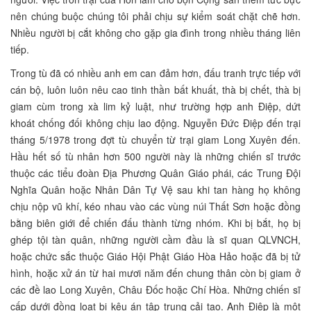
nên chúng buộc chúng tôi phải chịu sự kiểm soát chặt chẽ hơn.
Nhiều người bị cắt không cho gặp gia đình trong nhiều tháng liên
tiếp.
Trong tù đã có nhiều anh em can đảm hơn, đấu tranh trực tiếp với
cán bộ, luôn luôn nêu cao tinh thần bất khuất, thà bị chết, thà bị
giam cùm trong xà lim kỷ luật, như trường hợp anh Điệp, dứt
khoát chống đối không chịu lao động. Nguyễn Đức Điệp đến trại
tháng 5/1978 trong đợt tù chuyển từ trại giam Long Xuyên đến.
Hầu hết số tù nhân hơn 500 người này là những chiến sĩ trước
thuộc các tiểu đoàn Địa Phương Quân Giáo phái, các Trung Đội
Nghĩa Quân hoặc Nhân Dân Tự Vệ sau khi tan hàng họ không
chịu nộp vũ khí, kéo nhau vào các vùng núi Thất Sơn hoặc đồng
bằng biên giới để chiến đấu thành từng nhóm. Khi bị bắt, họ bị
ghép tội tàn quân, những người cầm đầu là sĩ quan QLVNCH,
hoặc chức sắc thuộc Giáo Hội Phật Giáo Hòa Hảo hoặc đã bị tử
hình, hoặc xử án từ hai mươi năm đến chung thân còn bị giam ở
các đề lao Long Xuyên, Châu Đốc hoặc Chí Hòa. Những chiến sĩ
cấp dưới đồng loạt bị kêu án tập trung cải tạo. Anh Điệp là một