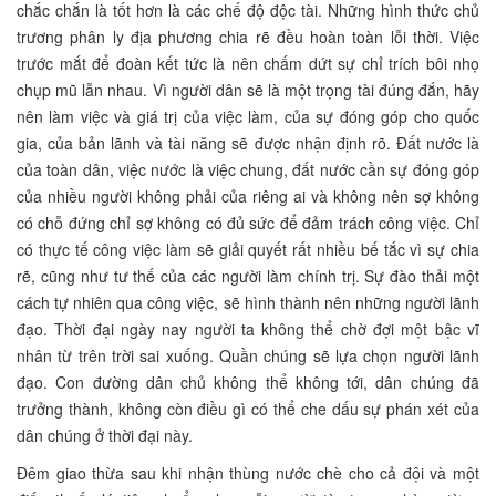
chắc chắn là tốt hơn là các chế độ độc tài. Những hình thức chủ
trương phân ly địa phương chia rẽ đều hoàn toàn lỗi thời. Việc
trước mắt để đoàn kết tức là nên chấm dứt sự chỉ trích bôi nhọ
chụp mũ lẫn nhau. Vì người dân sẽ là một trọng tài đúng đắn, hãy
nên làm việc và giá trị của việc làm, của sự đóng góp cho quốc
gia, của bản lãnh và tài năng sẽ được nhận định rõ. Đất nước là
của toàn dân, việc nước là việc chung, đất nước cần sự đóng góp
của nhiều người không phải của riêng ai và không nên sợ không
có chỗ đứng chỉ sợ không có đủ sức để đảm trách công việc. Chỉ
có thực tế công việc làm sẽ giải quyết rất nhiều bế tắc vì sự chia
rẽ, cũng như tư thế của các người làm chính trị. Sự đào thải một
cách tự nhiên qua công việc, sẽ hình thành nên những người lãnh
đạo. Thời đại ngày nay người ta không thể chờ đợi một bậc vĩ
nhân từ trên trời sai xuống. Quần chúng sẽ lựa chọn người lãnh
đạo. Con đường dân chủ không thể không tới, dân chúng đã
trưởng thành, không còn điều gì có thể che dấu sự phán xét của
dân chúng ở thời đại này.
Đêm giao thừa sau khi nhận thùng nước chè cho cả đội và một