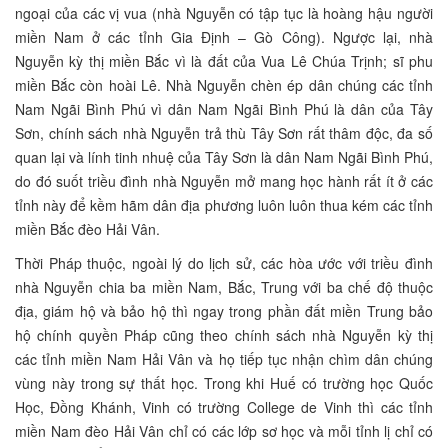
ngoại của các vị vua (nhà Nguyễn có tập tục là hoàng hậu người
miền Nam ở các tỉnh Gia Định – Gò Công). Ngược lại, nhà
Nguyễn kỳ thị miền Bắc vì là đất của Vua Lê Chúa Trịnh; sĩ phu
miền Bắc còn hoài Lê. Nhà Nguyễn chèn ép dân chúng các tỉnh
Nam Ngãi Bình Phú vì dân Nam Ngãi Bình Phú là dân của Tây
Sơn, chính sách nhà Nguyễn trả thù Tây Sơn rất thâm độc, đa số
quan lại và lính tinh nhuệ của Tây Sơn là dân Nam Ngãi Bình Phú,
do đó suốt triều đình nhà Nguyễn mở mang học hành rất ít ở các
tỉnh này để kềm hãm dân địa phương luôn luôn thua kém các tỉnh
miền Bắc đèo Hải Vân.
Thời Pháp thuộc, ngoài lý do lịch sử, các hòa ước với triều đình
nhà Nguyễn chia ba miền Nam, Bắc, Trung với ba chế độ thuộc
địa, giám hộ và bảo hộ thì ngay trong phần đất miền Trung bảo
hộ chính quyền Pháp cũng theo chính sách nhà Nguyễn kỳ thị
các tỉnh miền Nam Hải Vân và họ tiếp tục nhận chìm dân chúng
vùng này trong sự thất học. Trong khi Huế có trường học Quốc
Học, Đồng Khánh, Vinh có trường College de Vinh thì các tỉnh
miền Nam đèo Hải Vân chỉ có các lớp sơ học và mỗi tỉnh lị chỉ có