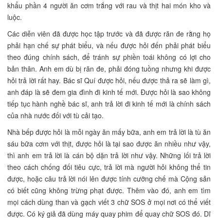
khẩu phần 4 người ăn cơm trắng với rau và thịt hai món kho và
luộc.
Các diễn viên đã được học tập trước và đã được răn đe rằng họ
phải hạn chế sự phát biểu, và nếu được hỏi đến phải phát biểu
theo đúng chính sách, để tránh sự phiền toái không có lợi cho
bản thân. Anh em dù bị răn đe, phải đóng tuồng nhưng khi được
hỏi trả lời rất hay. Bác sĩ Quí được hỏi, nếu được thả ra sẽ làm gì,
anh đáp là sẽ đem gia đình đi kinh tế mới. Được hỏi là sao không
tiếp tục hành nghề bác sĩ, anh trả lời đi kinh tế mới là chính sách
của nhà nước đối với tù cải tạo.
Nhà bếp được hỏi là mỗi ngày ăn mấy bữa, anh em trả lời là tù ăn
sáu bữa cơm với thịt, được hỏi là tại sao được ăn nhiều như vậy,
thì anh em trả lời là cán bộ dặn trả lời như vậy. Những lối trả lời
theo cách chống đối tiêu cực, trả lời mà người hỏi không thể tin
được, hoặc câu trả lời nói lên được tính cưỡng chế mà Cộng sản
có biết cũng không trừng phạt được. Thêm vào đó, anh em tìm
mọi cách dùng than và gạch viết 3 chữ SOS ở mọi nơi có thể viết
được. Có ký giả đã dùng máy quay phim để quay chữ SOS đó. Dĩ