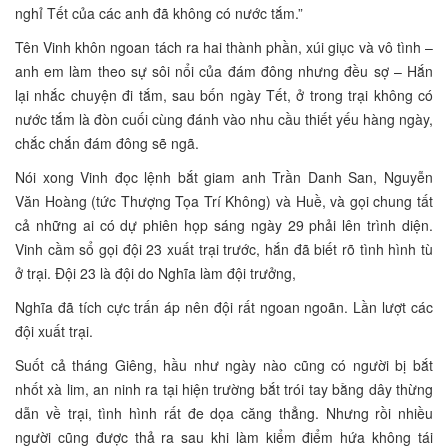
nghỉ Tết của các anh đã không có nước tắm.”
Tên Vinh khôn ngoan tách ra hai thành phần, xúi giục và vô tình –
anh em làm theo sự sôi nổi của đám đông nhưng đều sợ – Hắn
lại nhắc chuyện đi tắm, sau bốn ngày Tết, ở trong trại không có
nước tắm là đòn cuối cùng đánh vào nhu cầu thiết yếu hàng ngày,
chắc chắn đám đông sẽ ngã.
Nói xong Vinh đọc lệnh bắt giam anh Trần Danh San, Nguyễn
Văn Hoàng (tức Thượng Tọa Trí Không) và Huề, và gọi chung tất
cả những ai có dự phiên họp sáng ngày 29 phải lên trình diện.
Vinh cầm sổ gọi đội 23 xuất trại trước, hắn đã biết rõ tình hình tù
ở trại. Đội 23 là đội do Nghĩa làm đội trưởng,
Nghĩa đã tích cực trấn áp nên đội rất ngoan ngoãn. Lần lượt các
đội xuất trại.
Suốt cả tháng Giêng, hầu như ngày nào cũng có người bị bắt
nhốt xà lim, an ninh ra tại hiện trường bắt trói tay bằng dây thừng
dẫn về trại, tình hình rất đe dọa căng thẳng. Nhưng rồi nhiều
người cũng được thả ra sau khi làm kiểm điểm hứa không tái