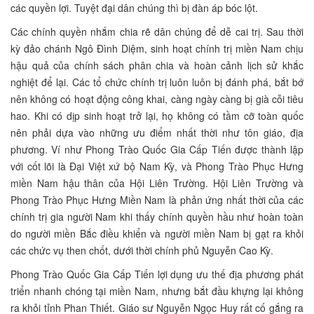
các quyền lợi. Tuyệt đại dân chúng thì bị đàn áp bóc lột.
Các chính quyền nhắm chia rẽ dân chúng để dễ cai trị. Sau thời
kỳ đảo chánh Ngô Đình Diệm, sinh hoạt chính trị miền Nam chịu
hậu quả của chính sách phân chia và hoàn cảnh lịch sử khắc
nghiệt để lại. Các tổ chức chính trị luôn luôn bị đánh phá, bắt bớ
nên không có hoạt động công khai, càng ngày càng bị già cỗi tiêu
hao. Khi có dịp sinh hoạt trở lại, họ không có tầm cỡ toàn quốc
nên phải dựa vào những ưu điểm nhất thời như tôn giáo, địa
phương. Ví như Phong Trào Quốc Gia Cấp Tiến được thành lập
với cốt lõi là Đại Việt xứ bộ Nam Kỳ, và Phong Trào Phục Hưng
miền Nam hậu thân của Hội Liên Trường. Hội Liên Trường và
Phong Trào Phục Hưng Miền Nam là phản ứng nhất thời của các
chính trị gia người Nam khi thấy chính quyền hầu như hoàn toàn
do người miền Bắc điều khiển và người miền Nam bị gạt ra khỏi
các chức vụ then chốt, dưới thời chính phủ Nguyễn Cao Kỳ.
Phong Trào Quốc Gia Cấp Tiến lợi dụng ưu thế địa phương phát
triển nhanh chóng tại miền Nam, nhưng bắt đầu khựng lại không
ra khỏi tỉnh Phan Thiết. Giáo sư Nguyễn Ngọc Huy rất cố gắng ra