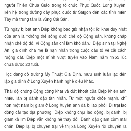
người Thiên Chúa Giáo trong tổ chức Phục Quốc Long Xuyên,
liên hệ trong đường dây phục quốc từ Saigon đến các tỉnh miền
Tây mà trung tâm là vùng Cái Sắn.
Từ ngày bị bắt anh Điệp không bao giờ nhận tội; lời khai duy nhất
của anh là “không thể sống dưới chế độ Cộng sản, không chấp
nhận chế độ đó, vì Cộng sản chỉ làm khổ dân.” Điệp sinh tại Nghệ
An, gia đình cha mẹ là nạn nhân trong cuộc đấu tố về cải cách
ruộng đất. Điệp một mình vượt tuyến vào Nam năm 1955 lúc
chưa được 20 tuổi.
Học dang dở trường Mỹ Thuật Gia Định, mưu sinh luân lạc đến
lập gia đình ở Long Xuyên hành nghề điêu khắc.
Thái độ chống Cộng công khai và dứt khoát của Điệp khiến anh
nhiều lần bị đánh đập tàn nhẫn. Từ một người khỏe mạnh, chỉ
hơn một năm bị giam ở Long Xuyên anh đã bị lao phổi. Đi trại lao
động cải tạo địa phương, Điệp không chịu lao động, bị đánh, bị
giam xà lim Điệp vẫn không hề thay đổi. Đánh đập giam cùm mãi
chán, Điệp lại bị chuyển trại về thị xã Long Xuyên rồi chuyển ra