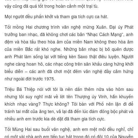
vậy cũng đã quá tốt trong hoàn cảnh một trại tù.
Mọi người đều phấn khởi và tham gia tích cực ca hát.
Tối mồng Hai chương trình văn nghệ mừng Xuân. Đại úy Phát
trưởng ban nhạc, đã không chơi các bản “Nhạc Cách Mạng”, anh
đệm và hòa tấu theo hòa âm của miền Nam không theo hòa âm
của miền Bắc rất khó nghe. Những bản nhạc bị bỏ quên được
anh Phát làm sống lại với tiếng kèn Saxo thật điêu luyện. Người
nghe càng hoan hô, các nhạc công trên sân khấu càng hứng khởi
biểu diễn – các anh đã chơi một đêm văn nghệ đầy cảm hứng
như ngoài đời trước 1975.
Triệu Bá Thiệp nói với tôi là nên dấn thêm nữa vào hôm sau
nhưng tôi suy nghĩ mãi về lời tên Thượng úy Vinh, hắn khuyến
khích nhạc vàng? Thực không? Tôi bàn với Phố nên lặn đi để
tránh tai mắt của ăng ten, vả lại đã đến lúc đám đông bộc phát và
nhiều anh em trước kia dè dặt đã tham gia tích cực.
Tối Mùng Hai sau buổi văn nghệ, anh em mệt mỏi đều nghỉ, chỉ
có một vài nhà anh em tiếp tục hát trong đó có đội 10 của Nguyễn