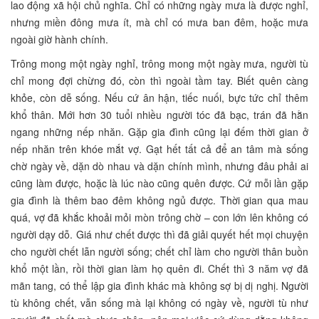
lao động xã hội chủ nghĩa. Chỉ có những ngày mưa là được nghỉ,
nhưng miền đông mưa ít, mà chỉ có mưa ban đêm, hoặc mưa
ngoài giờ hành chính.
Trông mong một ngày nghỉ, trông mong một ngày mưa, người tù
chỉ mong đợi chừng đó, còn thì ngoài tầm tay. Biết quên càng
khỏe, còn dễ sống. Nếu cứ ân hận, tiếc nuối, bực tức chỉ thêm
khổ thân. Mới hơn 30 tuổi nhiều người tóc đã bạc, trán đã hằn
ngang những nếp nhăn. Gặp gia đình cũng lại đếm thời gian ở
nếp nhăn trên khóe mắt vợ. Gạt hết tất cả để an tâm mà sống
chờ ngày về, dặn dò nhau và dặn chính mình, nhưng đâu phải ai
cũng làm được, hoặc là lúc nào cũng quên được. Cứ mỗi lần gặp
gia đình là thêm bao đêm không ngủ được. Thời gian qua mau
quá, vợ đã khắc khoải mỏi mòn trông chờ – con lớn lên không có
người dạy dỗ. Giá như chết được thì đã giải quyết hết mọi chuyện
cho người chết lẫn người sống; chết chỉ làm cho người thân buồn
khổ một lần, rồi thời gian làm họ quên đi. Chết thì 3 năm vợ đã
mãn tang, có thể lập gia đình khác mà không sợ bị dị nghị. Người
tù không chết, vẫn sống mà lại không có ngày về, người tù như